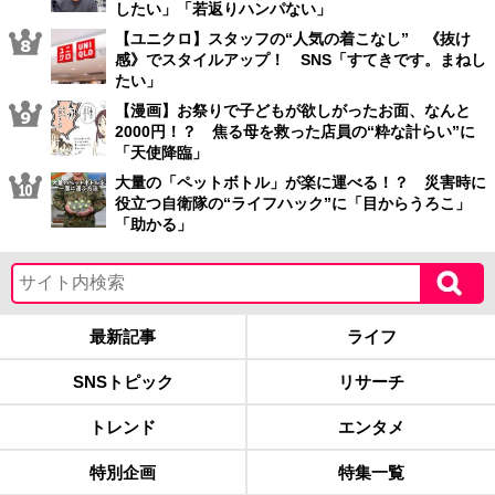
したい」「若返りハンパない」
【ユニクロ】スタッフの“人気の着こなし” 《抜け
感》でスタイルアップ！ SNS「すてきです。まねし
たい」
【漫画】お祭りで子どもが欲しがったお面、なんと
2000円！？ 焦る母を救った店員の“粋な計らい”に
「天使降臨」
大量の「ペットボトル」が楽に運べる！？ 災害時に
役立つ自衛隊の“ライフハック”に「目からうろこ」
「助かる」
最新記事
ライフ
SNSトピック
リサーチ
トレンド
エンタメ
特別企画
特集一覧