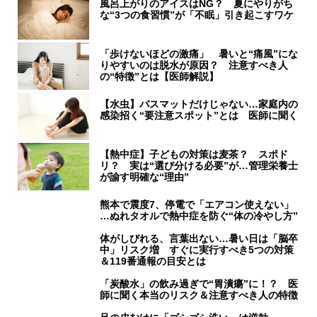
風呂上がりのアイスはNG？ 夏にやりがち
な“3つの食習慣”が「不眠」引き起こすワケ
「歩けないほどの激痛」 暑いと“痛風”にな
りやすいのは脱水が原因？ 注意すべき人
の“特徴”とは【医師解説】
【水虫】バスマットだけじゃない…家庭内の
感染招く“要注意スポット”とは 医師に聞く
【熱中症】子どもの対策は麦茶？ スポド
リ？ 実は“選び分ける必要”が…管理栄養士
が諭す明確な“理由”
熊本で震度7、停電で「エアコン使えない」
…ぬれタオルで熱中症を防ぐ“体の冷やし方”
体がしびれる、言葉出ない…暑い日は「脳卒
中」リスク増 すぐに実行すべき5つの対策
＆119番通報の目安とは
「炭酸水」の飲み過ぎで“胃潰瘍”に！？ 医
師に聞く本当のリスク＆注意すべき人の特徴