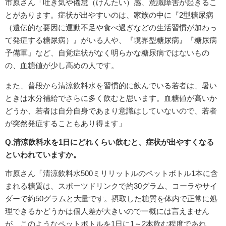
市原さん「吐き気や倦怠（けんたい）感、意識障害が起きるこ
とがあります。症状が出やすいのは、家族の中に『2型糖尿病
（遺伝的な要因に運動不足や食べ過ぎなどの生活習慣が加わっ
て発症する糖尿病）』がいる人や、『境界型糖尿病』『糖尿病
予備軍』など、自覚症状がなく明らかな糖尿病ではないもの
の、血糖値が少し高めの人です。
また、普段から清涼飲料水を習慣的に飲んでいる若者は、暑い
ときは水分補給でさらに多く飲むと思います。血糖値が高いか
どうか、若者は自分自身であまり意識はしていないので、若者
が突然発症することもあり得ます」
Q.清涼飲料水を1日にどれくらい飲むと、症状が出やすくなる
といわれていますか。
市原さん「清涼飲料水500ミリリットルのペットボトル1本に含
まれる糖質は、スポーツドリンクで約30グラム、コーラやサイ
ダーで約50グラムと大量です。摂取した糖質を体内で正常に処
理できるかどうかは個人差が大きいので一概には言えません
が、このようなペットボトルを1日に1～2本飲む程度であれ