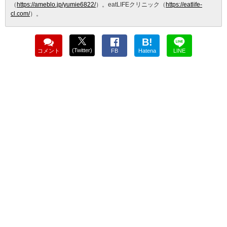
（
https://ameblo.jp/yumie6822/
）。eatLIFEクリニック（
https://eatlife-
cl.com/
）。
B!
(Twitter)
コメント
FB
Hatena
LINE