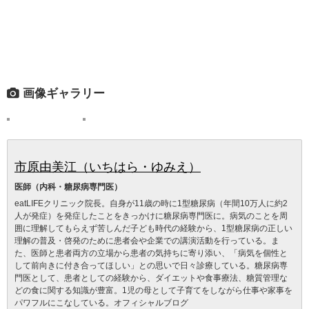
画像ギャラリー
市原由美江（いちはら・ゆみえ）
医師（内科・糖尿病専門医）
eatLIFEクリニック院長。自身が11歳の時に1型糖尿病（年間10万人に約2
人が発症）を発症したことをきっかけに糖尿病専門医に。病気のことを周
囲に理解してもらえず苦しんだ子ども時代の経験から、1型糖尿病の正しい
理解の普及・啓発のために患者会や企業での講演活動を行っている。ま
た、医師と患者両方の立場から患者の気持ちに寄り添い、「病気を個性と
して前向きに付き合ってほしい」との思いで日々診療している。糖尿病専
門医として、患者としての経験から、ダイエットや食事療法、糖質管理な
どの食に関する知識が豊富。1児の母として子育てをしながら仕事や家事を
パワフルにこなしている。オフィシャルブログ