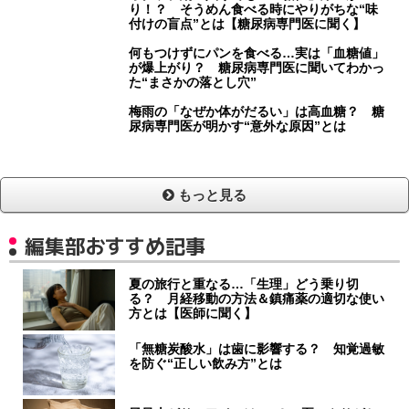
り！？ そうめん食べる時にやりがちな“味
付けの盲点”とは【糖尿病専門医に聞く】
何もつけずにパンを食べる…実は「血糖値」
が爆上がり？ 糖尿病専門医に聞いてわかっ
た“まさかの落とし穴”
梅雨の「なぜか体がだるい」は高血糖？ 糖
尿病専門医が明かす“意外な原因”とは
もっと見る
編集部おすすめ記事
夏の旅行と重なる…「生理」どう乗り切
る？ 月経移動の方法＆鎮痛薬の適切な使い
方とは【医師に聞く】
「無糖炭酸水」は歯に影響する？ 知覚過敏
を防ぐ“正しい飲み方”とは