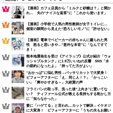
【漫画】カフェ店員から「ミルクと砂糖は？」と聞か
れ… 夫の“ナイスな返答”に「これから使います」
【漫画】小学校で人気の男性教師が女子トイレに…
個室の隙間から見えた“恐ろしいモノ”に「許せない」
【漫画】電車でベビーカーの赤ちゃんに蹴られた男
性 怒ると思いきや…“意外な本音”に「なんてすて
き！」
熊本地震発生を受け《アイラップ》公式が紹介「ウォ
ッシャブルタンク」に1.9万いいねの反響 SNS「水
の節約になったよ」「持ってた方がよい」
“おかっぱ”に悩む男性→バッサリカットで大変身！
ビフォーアフターに「え、同じ人！？」「かっこい
い」「爽やかすぎる～」大絶賛の声
フライパンの取っ手、洗った後“上向き”に置いてな
い？ ティファール公式が教える長持ちする乾かし方
に「知らなかった」
妻に「ハゲてる」と言われ…カットで解決→イケオジ
に大変身！ ビフォーアフターに「うちの夫もお願い