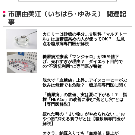
市原由美江（いちはら・ゆみえ） 関連記
事
カロリーは砂糖の半分…甘味料「マルチトー
ル」は血糖値高めの人が使ってOK？ 注意
点を糖尿病専門医が解説
糖尿病治療薬「マンジャロ」が25％値下
げ、売れすぎが理由？ ダイエット目的で
の“不適切利用”に専門医が警鐘
脱水で「血糖値」上昇…アイスコーヒーがぶ
飲みは無糖でも危険？ 糖尿病専門医に聞く
「糖尿病」の数値、実は夏に下がる！？ 指
標「HbA1c」の改善に潜む“落とし穴”とは
【専門医解説】
疲れた時の「甘い物」がやめられない…“お
やつ欲”抑える裏ワザとは【糖尿病専門医が
解説】
オクラ、納豆入りでも「血糖値」爆上が