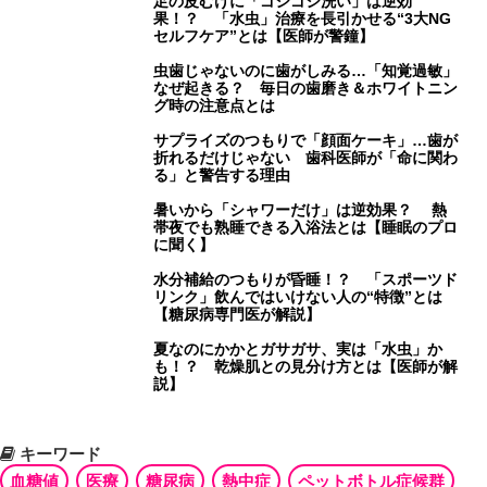
足の皮むけに「ゴシゴシ洗い」は逆効
果！？ 「水虫」治療を長引かせる“3大NG
セルフケア”とは【医師が警鐘】
虫歯じゃないのに歯がしみる…「知覚過敏」
なぜ起きる？ 毎日の歯磨き＆ホワイトニン
グ時の注意点とは
サプライズのつもりで「顔面ケーキ」…歯が
折れるだけじゃない 歯科医師が「命に関わ
る」と警告する理由
暑いから「シャワーだけ」は逆効果？ 熱
帯夜でも熟睡できる入浴法とは【睡眠のプロ
に聞く】
水分補給のつもりが昏睡！？ 「スポーツド
リンク」飲んではいけない人の“特徴”とは
【糖尿病専門医が解説】
夏なのにかかとガサガサ、実は「水虫」か
も！？ 乾燥肌との見分け方とは【医師が解
説】
キーワード
血糖値
医療
糖尿病
熱中症
ペットボトル症候群