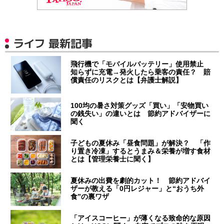
ライフ 最新記事
飛行機で「モバイルバッテリー」使用禁止
知らずに充電→発火したら乗客の責任？ 賠
償責任のリスクとは【弁護士解説】
100均の暑さ対策グッズ「買い」「安物買い
の銭失い」の違いとは 節約アドバイザーに
聞く
子どもの夏休み「昼食問題」が解決？ 「作
り置き冷凍」するとうまみ＆栄養が増す食材
とは【管理栄養士に聞く】
夏休みの出費を劇的カット！ 節約アドバイ
ザーが教える「0円レジャー」と“おうち外
食”の裏ワザ
「アイスコーヒー」が薄くなる致命的な原因