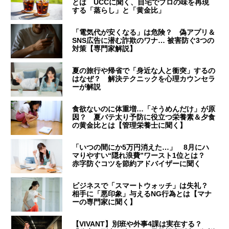
とは UCCに聞く、自宅でプロの味を再現
する「蒸らし」と「黄金比」
「電気代が安くなる」は危険？ 偽アプリ＆
SNS広告に潜む詐欺のワナ… 被害防ぐ3つの
対策【専門家解説】
夏の旅行や帰省で「身近な人と衝突」するの
はなぜ？ 解決テクニックを心理カウンセラ
ーが解説
食欲ないのに体重増…「そうめんだけ」が原
因？ 夏バテ太り予防に役立つ栄養素＆夕食
の黄金比とは【管理栄養士に聞く】
「いつの間にか5万円消えた…」 8月にハ
マりやすい“隠れ浪費”ワースト1位とは？
赤字防ぐコツを節約アドバイザーに聞く
ビジネスで「スマートウォッチ」は失礼？
相手に「悪印象」与えるNG行為とは【マナ
ーの専門家に聞く】
【VIVANT】別班や外事4課は実在する？