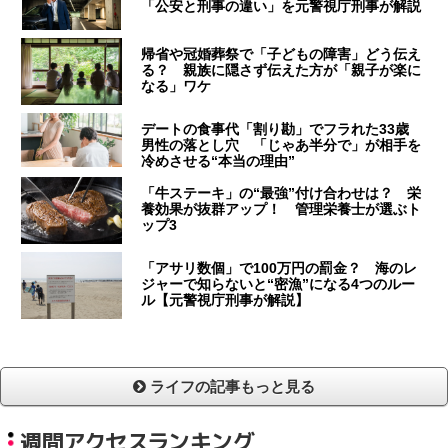
「公安と刑事の違い」を元警視庁刑事が解説
帰省や冠婚葬祭で「子どもの障害」どう伝え
る？ 親族に隠さず伝えた方が「親子が楽に
なる」ワケ
デートの食事代「割り勘」でフラれた33歳
男性の落とし穴 「じゃあ半分で」が相手を
冷めさせる“本当の理由”
「牛ステーキ」の“最強”付け合わせは？ 栄
養効果が抜群アップ！ 管理栄養士が選ぶト
ップ3
「アサリ数個」で100万円の罰金？ 海のレ
ジャーで知らないと“密漁”になる4つのルー
ル【元警視庁刑事が解説】
ライフの記事もっと見る
週間アクセスランキング