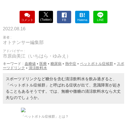
B!
(Twitter)
コメント
FB
Hatena
LINE
2022.08.16
著者 :
オトナンサー編集部
アドバイザー :
市原由美江（いちはら・ゆみえ）
キーワード :
血糖値
•
医療
•
糖尿病
•
熱中症
•
ペットボトル症候群
•
スポ
ーツドリンク
•
清涼飲料水
スポーツドリンクなど糖分を含む清涼飲料水を飲み過ぎると、
「ペットボトル症候群」と呼ばれる症状が出て、意識障害が起き
ることもあるそうです。では、無糖や微糖の清涼飲料水なら大丈
夫なのでしょうか。
「ペットボトル症候群」とは？