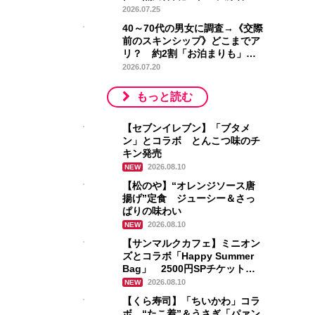
社」…1位は？
2026.07.25
40～70代の男女に調査→《交際
前のスキンシップ》どこまでア
リ？ 約2割「お泊まりも」一
方で…本音が浮き彫りに
2026.07.20
もっと読む
【セブンイレブン】「ブタメ
ン」とコラボ とんこつ味のチ
キン発売
2026.08.10
NEW
【松のや】“オレンジソース唐
揚げ”定食 ジューシー＆さっ
ぱりの味わい
2026.08.10
NEW
【サンマルクカフェ】ミニオン
ズとコラボ「Happy Summer
Bag」 2500円SPチケット＆
特製グッズ封入
2026.08.10
NEW
【くら寿司】「ちいかわ」コラ
ボ “たこ着”＆うさぎ「パァン