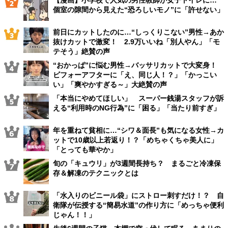
【漫画】小学校で人気の男性教師が女子トイレに…
個室の隙間から見えた“恐ろしいモノ”に「許せない」
前日にカットしたのに…“しっくりこない”男性→あか
抜けカットで激変！ 2.9万いいね「別人やん」「モ
テそう」絶賛の声
“おかっぱ”に悩む男性→バッサリカットで大変身！
ビフォーアフターに「え、同じ人！？」「かっこい
い」「爽やかすぎる～」大絶賛の声
「本当にやめてほしい」 スーパー銭湯スタッフが訴
える“利用時のNG行為”に「困る」「当たり前すぎ」
年を重ねて貧相に…“シワ＆面長”も気になる女性→カ
ットで10歳以上若返り！？「めちゃくちゃ美人に」
「とっても華やか」
旬の「キュウリ」が3週間長持ち？ まるごと冷凍保
存＆解凍のテクニックとは
「水入りのビニール袋」にストロー刺すだけ！？ 自
衛隊が伝授する“簡易水道”の作り方に「めっちゃ便利
じゃん！！」