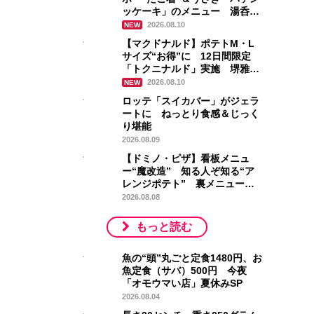
ッケーキ」のメニュー 湯呑
み、フィギュアの特製グッズも
2026.08.10
NEW
【マクドナルド】ポテトM・L
サイズ“お得”に 12日間限定
「トクニナルド」実施 堺雅人
の新CMも
2026.08.10
NEW
ロッテ「スイカバー」がジェラ
ートに ねっとり食感＆じっく
り堪能
2026.08.09
【ドミノ・ピザ】看板メニュ
ー“魔改造” 知る人ぞ知る“ア
レンジポテト” 裏メニュー商
品化
2026.08.08
もっと読む
魚の“頭”丸ごと定食1480円、お
魚定食（サバ）500円 今夜
「オモウマい店」夏休みSP
2026.08.04