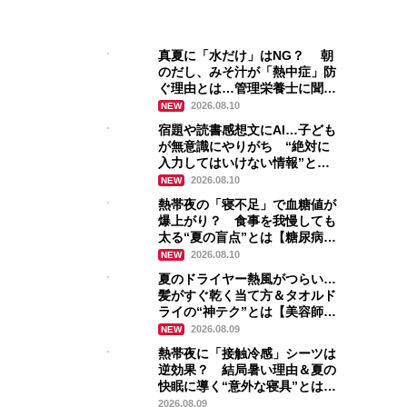
真夏に「水だけ」はNG？ 朝
のだし、みそ汁が「熱中症」防
ぐ理由とは…管理栄養士に聞く
火を使わない時短レシピ
2026.08.10
NEW
宿題や読書感想文にAI…子ども
が無意識にやりがち “絶対に
入力してはいけない情報”とは
【専門家解説】
2026.08.10
NEW
熱帯夜の「寝不足」で血糖値が
爆上がり？ 食事を我慢しても
太る“夏の盲点”とは【糖尿病専
門医が解説】
2026.08.10
NEW
夏のドライヤー熱風がつらい…
髪がすぐ乾く当て方＆タオルド
ライの“神テク”とは【美容師解
説】
2026.08.09
NEW
熱帯夜に「接触冷感」シーツは
逆効果？ 結局暑い理由＆夏の
快眠に導く“意外な寝具”とは
【専門家解説】
2026.08.09