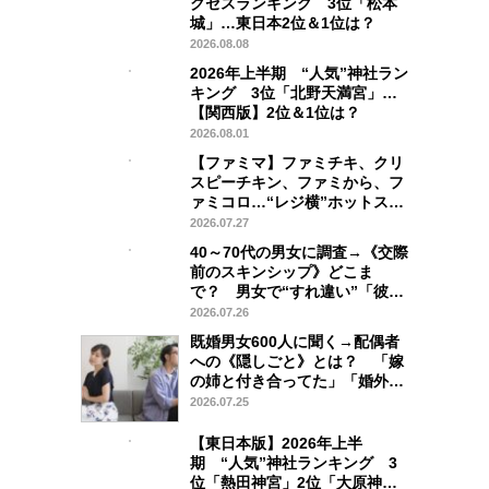
クセスランキング 3位「松本
城」…東日本2位＆1位は？
2026.08.08
2026年上半期 “人気”神社ラン
キング 3位「北野天満宮」…
【関西版】2位＆1位は？
2026.08.01
【ファミマ】ファミチキ、クリ
スピーチキン、ファミから、フ
ァミコロ…“レジ横”ホットスナ
ック「人気ランキング」1位
2026.07.27
は？
40～70代の男女に調査→《交際
前のスキンシップ》どこま
で？ 男女で“すれ違い”「彼は
毎回でも触れ合いたいタイプだ
2026.07.26
けど…」
既婚男女600人に聞く→配偶者
への《隠しごと》とは？ 「嫁
の姉と付き合ってた」「婚外彼
氏がいる」…生々しい実態
2026.07.25
【東日本版】2026年上半
期 “人気”神社ランキング 3
位「熱田神宮」2位「大原神