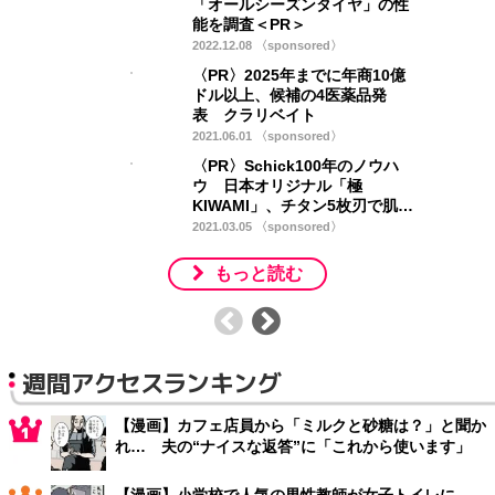
「オールシーズンタイヤ」の性
能を調査＜PR＞
2022.12.08 〈sponsored〉
〈PR〉2025年までに年商10億
ドル以上、候補の4医薬品発
表 クラリベイト
2021.06.01 〈sponsored〉
〈PR〉Schick100年のノウハ
ウ 日本オリジナル「極
KIWAMI」、チタン5枚刃で肌に
優しく
2021.03.05 〈sponsored〉
もっと読む
週間アクセスランキング
【漫画】カフェ店員から「ミルクと砂糖は？」と聞か
れ… 夫の“ナイスな返答”に「これから使います」