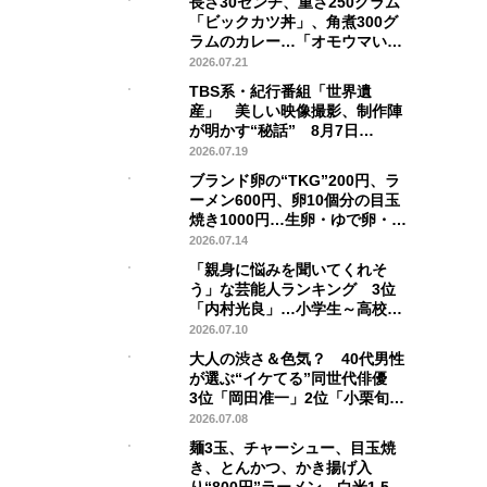
長さ30センチ、重さ250グラム
「ビックカツ丼」、角煮300グ
ラムのカレー…「オモウマい
店」登場
2026.07.21
TBS系・紀行番組「世界遺
産」 美しい映像撮影、制作陣
が明かす“秘話” 8月7日
YouTubeライブ配信
2026.07.19
ブランド卵の“TKG”200円、ラ
ーメン600円、卵10個分の目玉
焼き1000円…生卵・ゆで卵・卵
スープ食べ放題 「オモウマい
2026.07.14
店」SP登場
「親身に悩みを聞いてくれそ
う」な芸能人ランキング 3位
「内村光良」…小学生～高校生
の保護者300人超が選んだ2位＆
2026.07.10
1位は？
大人の渋さ＆色気？ 40代男性
が選ぶ“イケてる”同世代俳優
3位「岡田准一」2位「小栗旬」
…1位は？
2026.07.08
麺3玉、チャーシュー、目玉焼
き、とんかつ、かき揚げ入