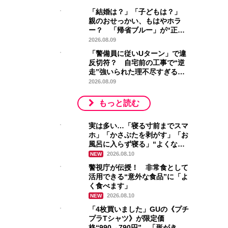
「結婚は？」「子どもは？」
親のおせっかい、もはやホラ
ー？ 「帰省ブルー」が“正常
な生存本能”と言えるワケ
2026.08.09
「警備員に従いUターン」で違
反切符？ 自宅前の工事で“逆
走”強いられた理不尽すぎる体
験
2026.08.09
もっと読む
実は多い…「寝る寸前までスマ
ホ」「かさぶたを剥がす」「お
風呂に入らず寝る」“よくな
い”と分かって“やってしま
2026.08.10
NEW
う”人たち
警視庁が伝授！ 非常食として
活用できる“意外な食品”に「よ
く食べます」
2026.08.10
NEW
「4枚買いました」GUの《プチ
プラTシャツ》が限定価
格“990→790円” 「形がきれ