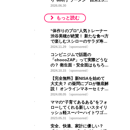
り“800円”ラーメン 白米1.5杯
分“750円”オムライス…「オモ
2026.06.30
ウマい店」登場
もっと読む
“体作りのプロ”人気トレーナー
渋谷美穂が絶賛！ 新たな食べ方
で楽しむスシローのサラダ寿司
とは？ 「健康的肉体美」を求
2024.11.29 〈sponsored〉
める方向けオススメメニュー
コンビニジムで話題の
の“攻略法…
「chocoZAP」って実際どうな
の？ 衛生面・安全面はもちろん
トレーニングだけじゃないサー
2024.10.15 〈sponsored〉
ビスもあった！ ＜PR＞
【完全無料】新NISAを始めて
大丈夫？ の疑問にプロが徹底解
説！ オンラインマネーセミナー
「新NISA・iDeCoも学べる！物
2024.08.05 〈sponsored〉
価高に負けないお金の持ち方…
ママの“子育てあるある”をフォ
ローしてくれる新しいスタイリ
ッシュ軽スーパーハイトワゴン
日産 ルークスの「ハイウェイス
2023.05.31 〈sponsored〉
ター アーバンクロム」＜PR＞
安全、快適、家計に優しい？