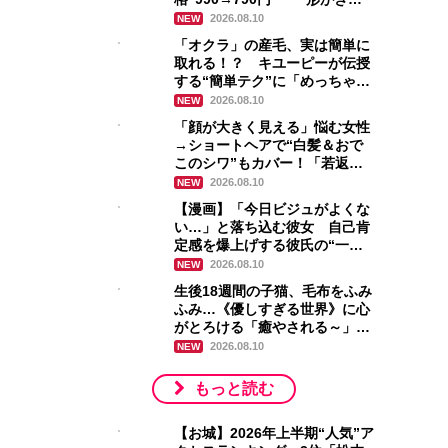
いで最高」「首元よれなくて優
2026.08.10
NEW
秀」絶賛の声
「オクラ」の産毛、実は簡単に
取れる！？ キユーピーが伝授
する“簡単テク”に「めっちゃ有
益な情報をゲット」
2026.08.10
NEW
「顔が大きく見える」悩む女性
→ショートヘアで“白髪＆おで
このシワ”もカバー！「若返っ
て別人みたい」「あか抜けてき
2026.08.10
NEW
れい」称賛の声
【漫画】「今日ビジュがよくな
い…」と落ち込む彼女 自己肯
定感を爆上げする彼氏の“一
言”に「最高の彼氏」
2026.08.10
NEW
生後18週間の子猫、毛布をふみ
ふみ…《優しすぎる世界》に心
がとろける「癒やされる～」
「喉を鳴らす音までかわい
2026.08.10
NEW
い！」
もっと読む
【お城】2026年上半期“人気”ア