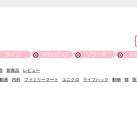
ライフ
SNSトピック
リサーチ
ト
題
新商品
レビュー
動画
内科
ファミリーマート
ユニクロ
ライフハック
動物
猫
医