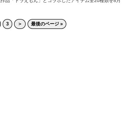
人気作品「ドラえもん」とコラボしたアイテム全20種類を8月
3
＞
最後のページ »