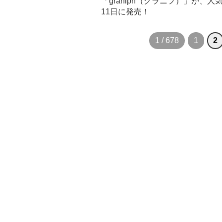
「graniph（グラニフ）」が、
11日に発売！
1 / 678
1
2