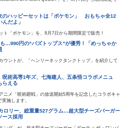
次のハッピーセットは「ポケモン」 おもちゃ全12
いんだよ」
ット「ポケモン」を、8月7日から期間限定で販売！
も…990円の“バズトップス”が優秀！「めっちゃか
題
カウントが、「ヘンリーネックタンクトップ」を紹介して
 呪術高専1年ズ、七海建人、五条悟コラボメニュ
もらえる
アニメ「呪術廻戦」の放送開始5周年を記念したコラボキャ
で実施します。
ロカロリー、総重量527グラム…超大型チーズバーガー
ソース採用
キング」が、超大型チーズバーガー「ダーティ ザ・ワンパ