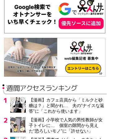
週間アクセスランキング
【漫画】カフェ店員から「ミルクと砂
糖は？」と聞かれ… 夫の“ナイスな返
答”に「これから使います」
【漫画】小学校で人気の男性教師が女
子トイレに… 個室の隙間から見え
た“恐ろしいモノ”に「許せない」