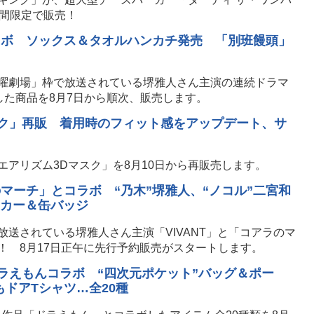
期間限定で販売！
コラボ ソックス＆タオルハンカチ発売 「別班饅頭」
日曜劇場」枠で放送されている堺雅人さん主演の連続ドラマ
ンした商品を8月7日から順次、販売します。
スク」再販 着用時のフィット感をアップデート、サ
アリズム3Dマスク」を8月10日から再販売します。
のマーチ」とコラボ “乃木”堺雅人、“ノコル”二宮和
ッカー＆缶バッジ
放送されている堺雅人さん主演「VIVANT」と「コアラのマ
！ 8月17日正午に先行予約販売がスタートします。
×ドラえもんコラボ “四次元ポケット”バッグ＆ポー
ドアTシャツ…全20種