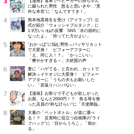
【漫画】電車でベビーカーの赤ちゃん
に蹴られた男性 怒ると思いきや…“意
外な本音”に「なんてすてき！」
熊本地震発生を受け《アイラップ》公
式が紹介「ウォッシャブルタンク」に
1.9万いいねの反響 SNS「水の節約に
なったよ」「持ってた方がよい」
“おかっぱ”に悩む男性→バッサリカット
で大変身！ ビフォーアフターに
「え、同じ人！？」「かっこいい」
「爽やかすぎる～」大絶賛の声
妻に「ハゲてる」と言われ…カットで
解決→イケオジに大変身！ ビフォー
アフターに「うちの夫もお願いした
い」「若返りハンパない」
【漫画】お祭りで子どもが欲しがった
お面、なんと2000円！？ 焦る母を救
った店員の“粋な計らい”に「天使降臨」
大量の「ペットボトル」が楽に運べ
る！？ 災害時に役立つ自衛隊の“ライ
フハック”に「目からうろこ」「助か
る」