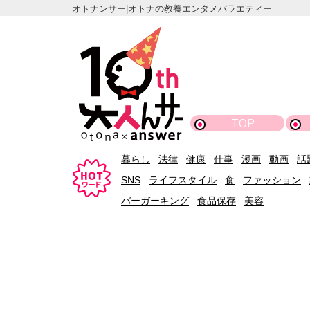
オトナンサー|オトナの教養エンタメバラエティー
TOP
暮らし
法律
健康
仕事
漫画
動画
話
SNS
ライフスタイル
食
ファッション
バーガーキング
食品保存
美容