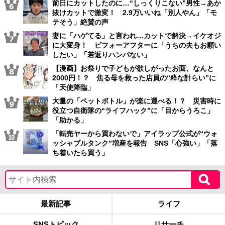
前日にカットしたのに…“しっくりこない”男性→あか
抜けカットで激変！ 2.9万いいね「別人やん」「モ
テそう」絶賛の声
妻に「ハゲてる」と言われ…カットで解決→イケオジ
に大変身！ ビフォーアフターに「うちの夫もお願い
したい」「若返りハンパない」
【漫画】お祭りで子どもが欲しがったお面、なんと
2000円！？ 焦る母を救った店員の“粋な計らい”に
「天使降臨」
大量の「ペットボトル」が楽に運べる！？ 災害時に
役立つ自衛隊の“ライフハック”に「目からうろこ」
「助かる」
「転売ヤーから買わないで」アイラップ公式が“ウォ
ッシャブルタンク”増産を報告 SNS「心強い」「落
ち着いたら買う」
最新記事
ライフ
SNSトピック
リサーチ