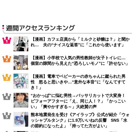
週間アクセスランキング
【漫画】カフェ店員から「ミルクと砂糖は？」と聞か
れ… 夫の“ナイスな返答”に「これから使います」
【漫画】小学校で人気の男性教師が女子トイレに…
個室の隙間から見えた“恐ろしいモノ”に「許せない」
【漫画】電車でベビーカーの赤ちゃんに蹴られた男
性 怒ると思いきや…“意外な本音”に「なんてすて
き！」
“おかっぱ”に悩む男性→バッサリカットで大変身！
ビフォーアフターに「え、同じ人！？」「かっこい
い」「爽やかすぎる～」大絶賛の声
熊本地震発生を受け《アイラップ》公式が紹介「ウォ
ッシャブルタンク」に1.9万いいねの反響 SNS「水
の節約になったよ」「持ってた方がよい」