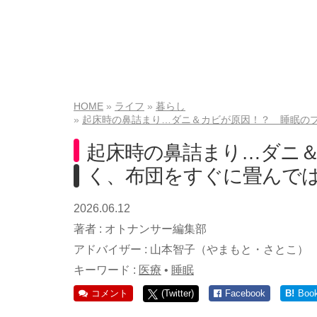
HOME
ライフ
暮らし
起床時の鼻詰まり…ダニ＆カビが原因！？ 睡眠の
起床時の鼻詰まり…ダニ
く、布団をすぐに畳んで
2026.06.12
著者 :
オトナンサー編集部
アドバイザー :
山本智子（やまもと・さとこ）
キーワード :
医療
•
睡眠
コメント
(Twitter)
Facebook
B!
Boo