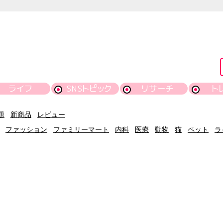
ライフ
SNSトピック
リサーチ
ト
題
新商品
レビュー
ファッション
ファミリーマート
内科
医療
動物
猫
ペット
ラ