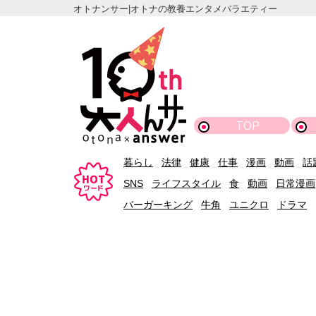
オトナンサー|オトナの教養エンタメバラエティー
TOP
暮らし
法律
健康
仕事
漫画
動画
話
SNS
ライフスタイル
食
動画
日常漫画
バーガーキング
牛角
ユニクロ
ドラマ