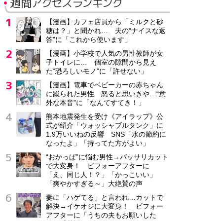
週間アクセスランキング
【漫画】カフェ店員から「ミルクと砂
糖は？」と聞かれ… 夫の“ナイスな返
答”に「これから使います」
【漫画】小学校で人気の男性教師が女
子トイレに… 個室の隙間から見え
た“恐ろしいモノ”に「許せない」
【漫画】電車でベビーカーの赤ちゃん
に蹴られた男性 怒ると思いきや…“意
外な本音”に「なんてすてき！」
熊本地震発生を受け《アイラップ》公
式が紹介「ウォッシャブルタンク」に
1.9万いいねの反響 SNS「水の節約に
なったよ」「持ってた方がよい」
“おかっぱ”に悩む男性→バッサリカット
で大変身！ ビフォーアフターに
「え、同じ人！？」「かっこいい」
「爽やかすぎる～」大絶賛の声
妻に「ハゲてる」と言われ…カットで
解決→イケオジに大変身！ ビフォー
アフターに「うちの夫もお願いした