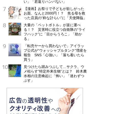
い」「若返りハンパない」
【漫画】お祭りで子どもが欲しがった
お面、なんと2000円！？ 焦る母を救
った店員の“粋な計らい”に「天使降臨」
大量の「ペットボトル」が楽に運べ
る！？ 災害時に役立つ自衛隊の“ライ
フハック”に「目からうろこ」「助か
る」
「転売ヤーから買わないで」アイラッ
プ公式が“ウォッシャブルタンク”増産を
報告 SNS「心強い」「落ち着いたら
買う」
見つけたら踏みつぶして…サクラ、ウ
メ枯らす“特定外来生物”とは？ 鈴木農
水相の注意喚起に「怖い」「迷わずつ
ぶす」