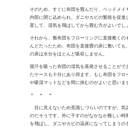
そのため、すぐに布団を畳んだり、ベッドメイ
内部に閉じ込められ、ダニやカビの繁殖を促進
置して、湿気を飛ばしてから畳む方がよいでし
それから、敷布団をフローリングに直接敷くの
んどだったため、布団を直接畳の床に敷いても
の床は水分をほとんど吸収しません。
寝汗を吸った布団の湿気を蒸発させることがで
たケースも十分にあり得ます。もし布団をフロ
や吸湿マットなどを間に挟むのがよいと思いま
＊ ＊ ＊
目に見えないため意識しづらいのですが、気温
のだそうです。外に干すのがなかなか難しい時
を飛ばし、ダニやカビの温床になってしまうの