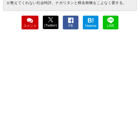
が教えてくれない社会時評。ナポリタンと椎名林檎をこよなく愛する。
B!
(Twitter)
コメント
FB
Hatena
LINE