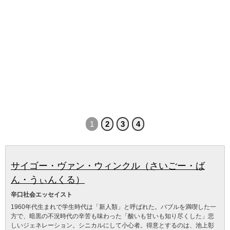
1
2
3
4
サイゴー・ヴァン・ウィンクル（さいごー・ば
ん・うぃんくる）
辛口社会エッセイスト
1960年代生まれで学生時代は「新人類」と呼ばれた。バブルを満喫した一
方で、暗黒の不況時代の辛苦も味わった「酸いも甘いも知り尽くした」悲
しいジェネレーション。シニカルにして小心者。得意とするのは、池上彰