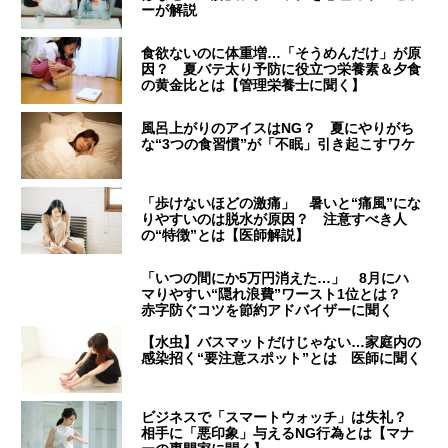
ーが解説
食欲ないのに体重増…「そうめんだけ」が原
因？ 夏バテ太り予防に役立つ栄養素＆夕食
の黄金比とは【管理栄養士に聞く】
風呂上がりのアイスはNG？ 夏にやりがち
な“3つの食習慣”が「不眠」引き起こすワケ
「歩けないほどの激痛」 暑いと“痛風”にな
りやすいのは脱水が原因？ 注意すべき人
の“特徴”とは【医師解説】
「いつの間にか5万円消えた…」 8月にハ
マりやすい“隠れ浪費”ワースト1位とは？
赤字防ぐコツを節約アドバイザーに聞く
【水虫】バスマットだけじゃない…家庭内の
感染招く“要注意スポット”とは 医師に聞く
ビジネスで「スマートウォッチ」は失礼？
相手に「悪印象」与えるNG行為とは【マナ