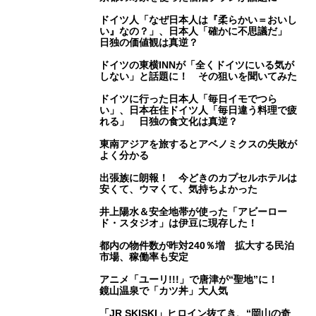
ドイツ人「なぜ日本人は『柔らかい＝おいし
い』なの？」、日本人「確かに不思議だ」
日独の価値観は真逆？
ドイツの東横INNが「全くドイツにいる気が
しない」と話題に！ その狙いを聞いてみた
ドイツに行った日本人「毎日イモでつら
い」、日本在住ドイツ人「毎日違う料理で疲
れる」 日独の食文化は真逆？
東南アジアを旅するとアベノミクスの失敗が
よく分かる
出張族に朗報！ 今どきのカプセルホテルは
安くて、ウマくて、気持ちよかった
井上陽水＆安全地帯が使った「アビーロー
ド・スタジオ」は伊豆に現存した！
都内の物件数が昨対240％増 拡大する民泊
市場、稼働率も安定
アニメ「ユーリ!!!」で唐津が“聖地”に！
鏡山温泉で「カツ丼」大人気
「JR SKISKI」ヒロイン抜てき、“岡山の奇