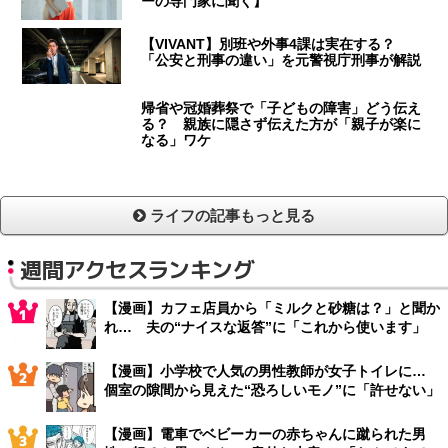
ーの専門家に聞く】
【VIVANT】別班や外事4課は実在する？
「公安と刑事の違い」を元警視庁刑事が解説
帰省や冠婚葬祭で「子どもの障害」どう伝え
る？ 親族に隠さず伝えた方が「親子が楽に
なる」ワケ
ライフの記事もっと見る
週間アクセスランキング
【漫画】カフェ店員から「ミルクと砂糖は？」と聞か
れ… 夫の“ナイスな返答”に「これから使います」
【漫画】小学校で人気の男性教師が女子トイレに…
個室の隙間から見えた“恐ろしいモノ”に「許せない」
【漫画】電車でベビーカーの赤ちゃんに蹴られた男