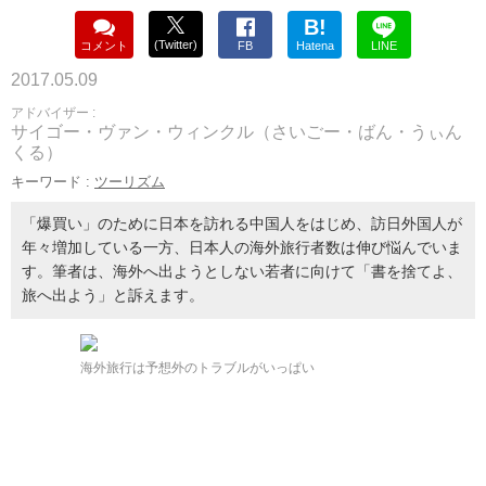
B!
(Twitter)
コメント
FB
Hatena
LINE
2017.05.09
アドバイザー :
サイゴー・ヴァン・ウィンクル（さいごー・ばん・うぃん
くる）
キーワード :
ツーリズム
「爆買い」のために日本を訪れる中国人をはじめ、訪日外国人が
年々増加している一方、日本人の海外旅行者数は伸び悩んでいま
す。筆者は、海外へ出ようとしない若者に向けて「書を捨てよ、
旅へ出よう」と訴えます。
海外旅行は予想外のトラブルがいっぱい