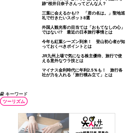
跡”桜井日奈子さんってどんな人？
三葉に会えるかも!? 「君の名は。」聖地巡
礼で行きたいスポット8選
外国人観光客の目当ては「おもてなしの心」
ではない!? 最近の日本旅行事情とは
今年も紅葉シーズン到来！ 登山初心者が知
っておくべきポイントとは
JR九州上場で気になる株主優待、旅行で使
える意外なウラ技とは
マイナス金利時代に年利2.5％も！ 旅行各
社が力を入れる「旅行積み立て」とは
キーワード
ツーリズム