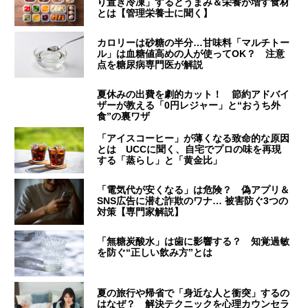
り置き冷凍」するとうまみ＆栄養が増す食材
とは【管理栄養士に聞く】
カロリーは砂糖の半分…甘味料「マルチトー
ル」は血糖値高めの人が使ってOK？ 注意
点を糖尿病専門医が解説
夏休みの出費を劇的カット！ 節約アドバイ
ザーが教える「0円レジャー」と“おうち外
食”の裏ワザ
「アイスコーヒー」が薄くなる致命的な原因
とは UCCに聞く、自宅でプロの味を再現
する「蒸らし」と「黄金比」
「電気代が安くなる」は危険？ 偽アプリ＆
SNS広告に潜む詐欺のワナ… 被害防ぐ3つの
対策【専門家解説】
「無糖炭酸水」は歯に影響する？ 知覚過敏
を防ぐ“正しい飲み方”とは
夏の旅行や帰省で「身近な人と衝突」するの
はなぜ？ 解決テクニックを心理カウンセラ