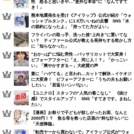
性 怒ると思いきや…“意外な本音”に「なんてすて
き！」
熊本地震発生を受け《アイラップ》公式が紹介「ウォ
ッシャブルタンク」に1.9万いいねの反響 SNS「水
の節約になったよ」「持ってた方がよい」
フライパンの取っ手、洗った後“上向き”に置いてな
い？ ティファール公式が教える長持ちする乾かし方
に「知らなかった」
“おかっぱ”に悩む男性→バッサリカットで大変身！
ビフォーアフターに「え、同じ人！？」「かっこい
い」「爽やかすぎる～」大絶賛の声
妻に「ハゲてる」と言われ…カットで解決→イケオジ
に大変身！ ビフォーアフターに「うちの夫もお願い
したい」「若返りハンパない」
【ユニクロ】スタッフの“人気の着こなし” 《抜け
感》でスタイルアップ！ SNS「すてきです。まねし
たい」
【漫画】お祭りで子どもが欲しがったお面、なんと
2000円！？ 焦る母を救った店員の“粋な計らい”に
「天使降臨」
「転売ヤーから買わないで」アイラップ公式が“ウォ