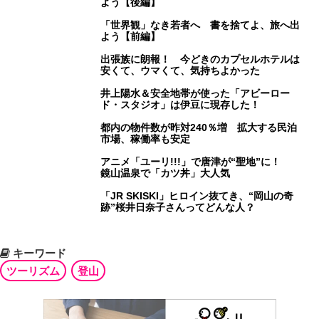
よう【後編】
「世界観」なき若者へ 書を捨てよ、旅へ出
よう【前編】
出張族に朗報！ 今どきのカプセルホテルは
安くて、ウマくて、気持ちよかった
井上陽水＆安全地帯が使った「アビーロー
ド・スタジオ」は伊豆に現存した！
都内の物件数が昨対240％増 拡大する民泊
市場、稼働率も安定
アニメ「ユーリ!!!」で唐津が“聖地”に！
鏡山温泉で「カツ丼」大人気
「JR SKISKI」ヒロイン抜てき、“岡山の奇
跡”桜井日奈子さんってどんな人？
キーワード
ツーリズム
登山