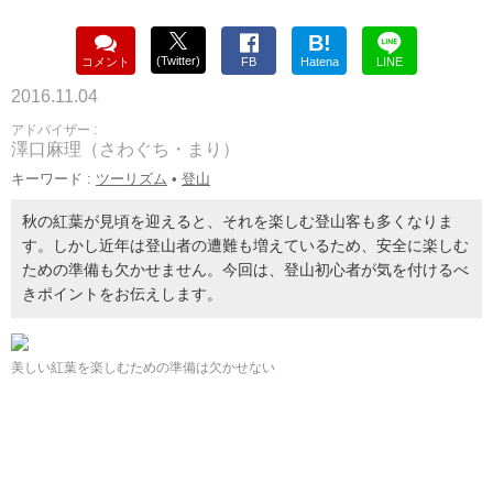
B!
(Twitter)
コメント
FB
Hatena
LINE
2016.11.04
アドバイザー :
澤口麻理（さわぐち・まり）
キーワード :
ツーリズム
•
登山
秋の紅葉が見頃を迎えると、それを楽しむ登山客も多くなりま
す。しかし近年は登山者の遭難も増えているため、安全に楽しむ
ための準備も欠かせません。今回は、登山初心者が気を付けるべ
きポイントをお伝えします。
美しい紅葉を楽しむための準備は欠かせない