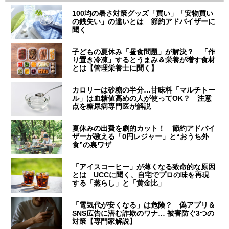
100均の暑さ対策グッズ「買い」「安物買い
の銭失い」の違いとは 節約アドバイザーに
聞く
子どもの夏休み「昼食問題」が解決？ 「作
り置き冷凍」するとうまみ＆栄養が増す食材
とは【管理栄養士に聞く】
カロリーは砂糖の半分…甘味料「マルチトー
ル」は血糖値高めの人が使ってOK？ 注意
点を糖尿病専門医が解説
夏休みの出費を劇的カット！ 節約アドバイ
ザーが教える「0円レジャー」と“おうち外
食”の裏ワザ
「アイスコーヒー」が薄くなる致命的な原因
とは UCCに聞く、自宅でプロの味を再現
する「蒸らし」と「黄金比」
「電気代が安くなる」は危険？ 偽アプリ＆
SNS広告に潜む詐欺のワナ… 被害防ぐ3つの
対策【専門家解説】