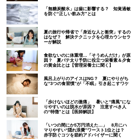
「無糖炭酸水」は歯に影響する？ 知覚過敏
を防ぐ“正しい飲み方”とは
夏の旅行や帰省で「身近な人と衝突」するの
はなぜ？ 解決テクニックを心理カウンセラ
ーが解説
食欲ないのに体重増…「そうめんだけ」が原
因？ 夏バテ太り予防に役立つ栄養素＆夕食
の黄金比とは【管理栄養士に聞く】
風呂上がりのアイスはNG？ 夏にやりがち
な“3つの食習慣”が「不眠」引き起こすワケ
「歩けないほどの激痛」 暑いと“痛風”にな
りやすいのは脱水が原因？ 注意すべき人
の“特徴”とは【医師解説】
「いつの間にか5万円消えた…」 8月にハ
マりやすい“隠れ浪費”ワースト1位とは？
赤字防ぐコツを節約アドバイザーに聞く