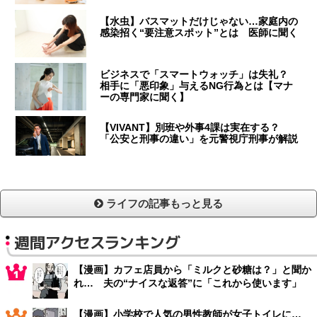
【水虫】バスマットだけじゃない…家庭内の
感染招く“要注意スポット”とは 医師に聞く
ビジネスで「スマートウォッチ」は失礼？
相手に「悪印象」与えるNG行為とは【マナ
ーの専門家に聞く】
【VIVANT】別班や外事4課は実在する？
「公安と刑事の違い」を元警視庁刑事が解説
ライフの記事もっと見る
週間アクセスランキング
【漫画】カフェ店員から「ミルクと砂糖は？」と聞か
れ… 夫の“ナイスな返答”に「これから使います」
【漫画】小学校で人気の男性教師が女子トイレに…