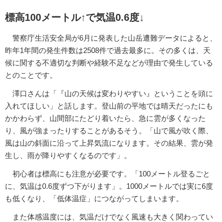
標高100メートル↑で気温0.6度↓
警察庁生活安全局が6月に発表した山岳遭難データによると、
昨年1年間の発生件数は2508件で過去最多に。その多くは、天
候に関する不適切な判断や経験不足などが理由で発生している
とのことです。
澤口さんは「『山の天候は変わりやすい』ということを頭に
入れてほしい」と話します。登山前の平地では晴天だったにも
かかわらず、山間部にたどり着いたら、急に雲が多くなった
り、風が強まったりすることがあるそう。「山で風が吹く際、
風は山の斜面に沿って上昇気流になります。その結果、雲が発
生し、雨が降りやすくなるのです」。
初心者は標高にも注意が必要です。「100メートル登るごと
に、気温は0.6度ずつ下がります」。1000メートルでは実に6度
も低くなり、「低体温症」につながってしまいます。
また体感温度には、気温だけでなく風速も大きく関わってい