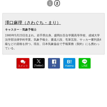
1
2
澤口麻理（さわぐち・まり）
キャスター・気象予報士
1980年5月23日生まれ。岩手県出身。盛岡白百合学園高等学校、成城大学
法学部法律学科卒業。気象予報士、書道八段、毛筆五段、サッカー審判員4
級などの資格を持つ。現在、日本気象協会で予報業務（契約）にも携わっ
ている。
B!
(Twitter)
コメント
FB
Hatena
LINE