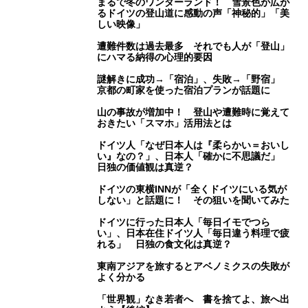
まるで冬のワンダーランド！ 雪景色が広が
るドイツの登山道に感動の声「神秘的」「美
しい映像」
遭難件数は過去最多 それでも人が「登山」
にハマる納得の心理的要因
謎解きに成功→「宿泊」、失敗→「野宿」
京都の町家を使った宿泊プランが話題に
山の事故が増加中！ 登山や遭難時に覚えて
おきたい「スマホ」活用法とは
ドイツ人「なぜ日本人は『柔らかい＝おいし
い』なの？」、日本人「確かに不思議だ」
日独の価値観は真逆？
ドイツの東横INNが「全くドイツにいる気が
しない」と話題に！ その狙いを聞いてみた
ドイツに行った日本人「毎日イモでつら
い」、日本在住ドイツ人「毎日違う料理で疲
れる」 日独の食文化は真逆？
東南アジアを旅するとアベノミクスの失敗が
よく分かる
「世界観」なき若者へ 書を捨てよ、旅へ出