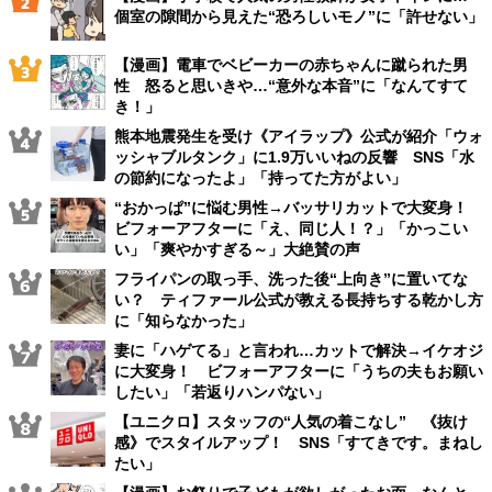
個室の隙間から見えた“恐ろしいモノ”に「許せない」
【漫画】電車でベビーカーの赤ちゃんに蹴られた男
性 怒ると思いきや…“意外な本音”に「なんてすて
き！」
熊本地震発生を受け《アイラップ》公式が紹介「ウォ
ッシャブルタンク」に1.9万いいねの反響 SNS「水
の節約になったよ」「持ってた方がよい」
“おかっぱ”に悩む男性→バッサリカットで大変身！
ビフォーアフターに「え、同じ人！？」「かっこい
い」「爽やかすぎる～」大絶賛の声
フライパンの取っ手、洗った後“上向き”に置いてな
い？ ティファール公式が教える長持ちする乾かし方
に「知らなかった」
妻に「ハゲてる」と言われ…カットで解決→イケオジ
に大変身！ ビフォーアフターに「うちの夫もお願い
したい」「若返りハンパない」
【ユニクロ】スタッフの“人気の着こなし” 《抜け
感》でスタイルアップ！ SNS「すてきです。まねし
たい」