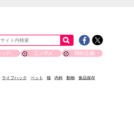
レンド
エンタメ
特別企画
ライフハック
ペット
猫
内科
動物
食品保存