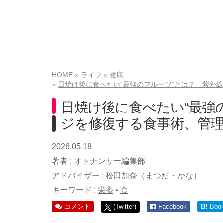
HOME
ライフ
健康
日焼け後に食べたい“最強のフルーツ”とは？ 紫外
日焼け後に食べたい“最強
ジを修復する食事術、管
2026.05.18
著者 :
オトナンサー編集部
アドバイザー :
松田加奈（まつだ・かな）
キーワード :
栄養
•
食
コメント
(Twitter)
Facebook
B!
Boo