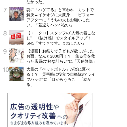
なかった」
妻に「ハゲてる」と言われ…カットで
解決→イケオジに大変身！ ビフォー
アフターに「うちの夫もお願いした
い」「若返りハンパない」
【ユニクロ】スタッフの“人気の着こな
し” 《抜け感》でスタイルアップ！
SNS「すてきです。まねしたい」
【漫画】お祭りで子どもが欲しがった
お面、なんと2000円！？ 焦る母を救
った店員の“粋な計らい”に「天使降臨」
大量の「ペットボトル」が楽に運べ
る！？ 災害時に役立つ自衛隊の“ライ
フハック”に「目からうろこ」「助か
る」