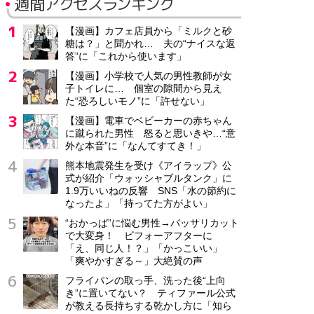
週間アクセスランキング
【漫画】カフェ店員から「ミルクと砂
糖は？」と聞かれ… 夫の“ナイスな返
答”に「これから使います」
【漫画】小学校で人気の男性教師が女
子トイレに… 個室の隙間から見え
た“恐ろしいモノ”に「許せない」
【漫画】電車でベビーカーの赤ちゃん
に蹴られた男性 怒ると思いきや…“意
外な本音”に「なんてすてき！」
熊本地震発生を受け《アイラップ》公
式が紹介「ウォッシャブルタンク」に
1.9万いいねの反響 SNS「水の節約に
なったよ」「持ってた方がよい」
“おかっぱ”に悩む男性→バッサリカット
で大変身！ ビフォーアフターに
「え、同じ人！？」「かっこいい」
「爽やかすぎる～」大絶賛の声
フライパンの取っ手、洗った後“上向
き”に置いてない？ ティファール公式
が教える長持ちする乾かし方に「知ら