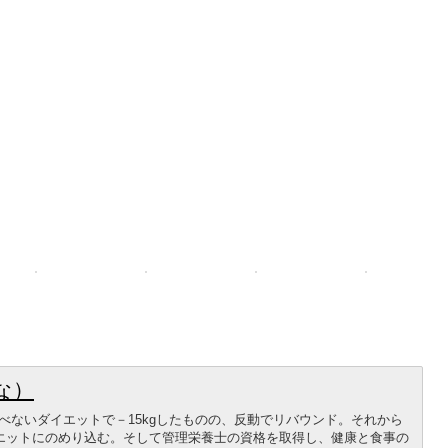
な）
べないダイエットで－15kgしたものの、反動でリバウンド。それから
イエットにのめり込む。そして管理栄養士の資格を取得し、健康と食事の