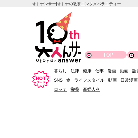
オトナンサー|オトナの教養エンタメバラエティー
TOP
暮らし
法律
健康
仕事
漫画
動画
話
SNS
食
ライフスタイル
動画
日常漫画
ロッテ
栄養
産婦人科