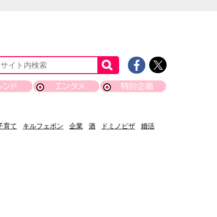
レンド
エンタメ
特別企画
子育て
キルフェボン
企業
酒
ドミノピザ
婚活