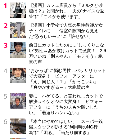
【漫画】カフェ店員から「ミルクと砂
糖は？」と聞かれ… 夫の“ナイスな返
答”に「これから使います」
【漫画】小学校で人気の男性教師が女
子トイレに… 個室の隙間から見え
た“恐ろしいモノ”に「許せない」
前日にカットしたのに…“しっくりこな
い”男性→あか抜けカットで激変！ 2.9
万いいね「別人やん」「モテそう」絶
賛の声
“おかっぱ”に悩む男性→バッサリカット
で大変身！ ビフォーアフターに
「え、同じ人！？」「かっこいい」
「爽やかすぎる～」大絶賛の声
妻に「ハゲてる」と言われ…カットで
解決→イケオジに大変身！ ビフォー
アフターに「うちの夫もお願いした
い」「若返りハンパない」
「本当にやめてほしい」 スーパー銭
湯スタッフが訴える“利用時のNG行
為”に「困る」「当たり前すぎ」