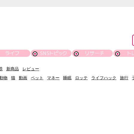
ライフ
SNSトピック
リサーチ
ト
題
新商品
レビュー
動物
猫
動画
ペット
マネー
睡眠
ロッテ
ライフハック
旅行