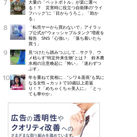
大量の「ペットボトル」が楽に運べ
る！？ 災害時に役立つ自衛隊の“ライ
フハック”に「目からうろこ」「助か
る」
「転売ヤーから買わないで」アイラッ
プ公式が“ウォッシャブルタンク”増産を
報告 SNS「心強い」「落ち着いたら
買う」
見つけたら踏みつぶして…サクラ、ウ
メ枯らす“特定外来生物”とは？ 鈴木農
水相の注意喚起に「怖い」「迷わずつ
ぶす」
年を重ねて貧相に…“シワ＆面長”も気に
なる女性→カットで10歳以上若返
り！？「めちゃくちゃ美人に」「とっ
ても華やか」