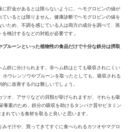
座に貯金があるとは限らないように、ヘモグロビンの値が
れているとは限りません。健康診断でヘモグロビンの値を
ないため、不調を感じている人は両方の成分を調べて、医
トを検討するなどの対処が必要です」
ウやプルーンといった植物性の食品だけで十分な鉄分は摂取
ヘム鉄に分けられます。非ヘム鉄はとても吸収されにくい
で、ホウレンソウやプルーンを取ったとしても、吸収される
劇的に改善するのは難しいでしょう。
カツオ、アサリなどの貝類が挙げられますが、それらも吸
い栄養素のため、鉄分の吸収を助けるタンパク質やビタミン
含まれている食材を取ると良いと思います。
りみそ汁や、買ってきてすぐに食べられるカツオやマグロ