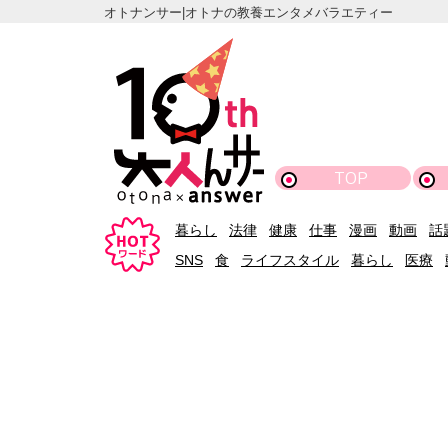
オトナンサー|オトナの教養エンタメバラエティー
TOP
暮らし
法律
健康
仕事
漫画
動画
話
SNS
食
ライフスタイル
暮らし
医療