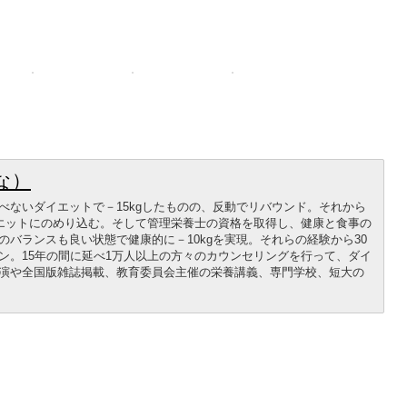
な）
べないダイエットで－15kgしたものの、反動でリバウンド。それから
イエットにのめり込む。そして管理栄養士の資格を取得し、健康と食事の
バランスも良い状態で健康的に－10kgを実現。それらの経験から30
ン。15年の間に延べ1万人以上の方々のカウンセリングを行って、ダイ
演や全国版雑誌掲載、教育委員会主催の栄養講義、専門学校、短大の