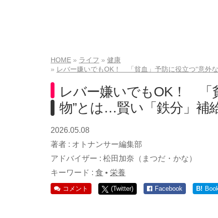
HOME
ライフ
健康
レバー嫌いでもOK！ 「貧血」予防に役立つ“意外
レバー嫌いでもOK！ 「
物”とは…賢い「鉄分」補
2026.05.08
著者 :
オトナンサー編集部
アドバイザー :
松田加奈（まつだ・かな）
キーワード :
食
•
栄養
コメント
(Twitter)
Facebook
B!
Boo