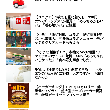
【ユニクロ】1枚でも重ね着でも…990円
の“バズトップス”が優秀！「めっちゃかわい
い」「着心地いい」と話題
【牛角】「呪術廻戦」コラボ 呪術高専1年
ズ、七海建人、五条悟コラボメニュー 缶バ
ッジ＆クリアカードもらえる
「でけぇ油揚げ！？」本物の“45％増量”フ
ァミチキのサイズに驚愕 SNS「めっちゃお
いしかった」「食べ応え満点でした」
牛乳は《冷凍で1カ月》保存できる！ マル
エツの“活用術”にSNS「天才ですか」「発想
なかった」
【バーガーキング】1656キロカロリー、総
重量527グラム…超大型チーズバーガー新発
売 特製ガーリックマヨソース採用