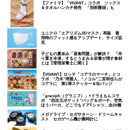
【ファミマ】「VIVANT」コラボ ソックス
＆タオルハンカチ発売 「別班饅頭」も
ユニクロ「エアリズム3Dマスク」再販 着
用時のフィット感をアップデート、サイズ拡
充
子どもの夏休み「昼食問題」が解決？ 「作
り置き冷凍」するとうまみ＆栄養が増す食材
とは【管理栄養士に聞く】
【VIVANT】ロッテ「コアラのマーチ」とコ
ラボ “乃木”堺雅人、“ノコル”二宮和也らが
コアラに 第1弾ステッカー＆缶バッジ
「graniph（グラニフ）」×ドラえもんコラ
ボ “四次元ポケット”バッグ＆ポーチ、空気
ほうパーカ、どこでもドアTシャツ…全20種
メガドライブ・セガサターン・ドリームキャ
スト セガゲーム機が腕時計に