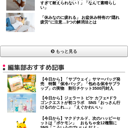
すぎて耐えられない！」「なんて素晴らし
い」
「休みなのに疲れる」 お盆休み特有の“隠れ
疲労”に注意…3つの解消法とは
もっと見る
編集部おすすめ記事
【今日から】「サブウェイ」サマーバッグ発
売 特製「保冷バッグ」「包める保冷サブラ
ップ」の実物 割引チケット3500円封入
【今日から】ジェラート ピケ カフェ×ドラ
ゴンクエストが初コラボ SNS「おっさん行
けるのかこれ…」「えぐかわいい」
【今日から】マクドナルド、次のハッピーセ
ットは「ポケモン」 おもちゃ全12種類に
SNS「こういうのでいいんだよ」