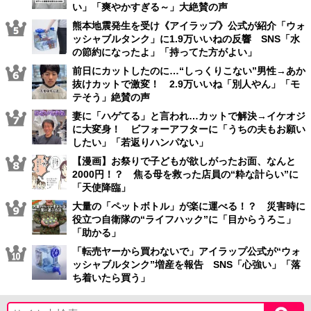
い」「爽やかすぎる～」大絶賛の声
熊本地震発生を受け《アイラップ》公式が紹介「ウォ
ッシャブルタンク」に1.9万いいねの反響 SNS「水
の節約になったよ」「持ってた方がよい」
前日にカットしたのに…“しっくりこない”男性→あか
抜けカットで激変！ 2.9万いいね「別人やん」「モ
テそう」絶賛の声
妻に「ハゲてる」と言われ…カットで解決→イケオジ
に大変身！ ビフォーアフターに「うちの夫もお願い
したい」「若返りハンパない」
【漫画】お祭りで子どもが欲しがったお面、なんと
2000円！？ 焦る母を救った店員の“粋な計らい”に
「天使降臨」
大量の「ペットボトル」が楽に運べる！？ 災害時に
役立つ自衛隊の“ライフハック”に「目からうろこ」
「助かる」
「転売ヤーから買わないで」アイラップ公式が“ウォ
ッシャブルタンク”増産を報告 SNS「心強い」「落
ち着いたら買う」