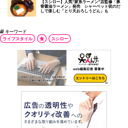
【スシロー】人気“家系ラーメン”店監修「豚
骨醤油ラーメン」発売 シャーベット状のだ
しで楽しむ「とり天おろしうどん」も
キーワード
ライフスタイル
食
スシロー