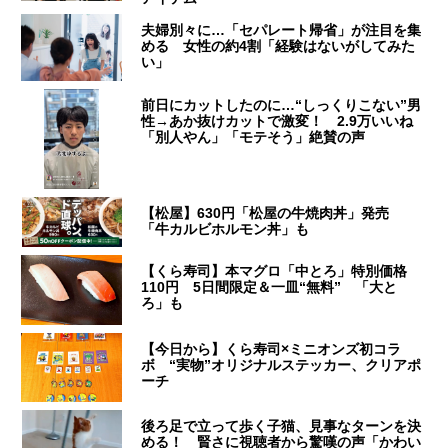
夫婦別々に…「セパレート帰省」が注目を集
める 女性の約4割「経験はないがしてみた
い」
前日にカットしたのに…“しっくりこない”男
性→あか抜けカットで激変！ 2.9万いいね
「別人やん」「モテそう」絶賛の声
【松屋】630円「松屋の牛焼肉丼」発売
「牛カルビホルモン丼」も
【くら寿司】本マグロ「中とろ」特別価格
110円 5日間限定＆一皿“無料” 「大と
ろ」も
【今日から】くら寿司×ミニオンズ初コラ
ボ “実物”オリジナルステッカー、クリアポ
ーチ
後ろ足で立って歩く子猫、見事なターンを決
める！ 賢さに視聴者から驚嘆の声「かわい