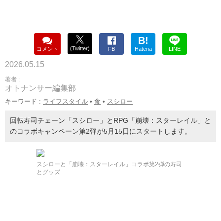
B!
(Twitter)
コメント
FB
Hatena
LINE
2026.05.15
著者 :
オトナンサー編集部
キーワード :
ライフスタイル
•
食
•
スシロー
回転寿司チェーン「スシロー」とRPG「崩壊：スターレイル」と
のコラボキャンペーン第2弾が5月15日にスタートします。
スシローと「崩壊：スターレイル」コラボ第2弾の寿司
とグッズ