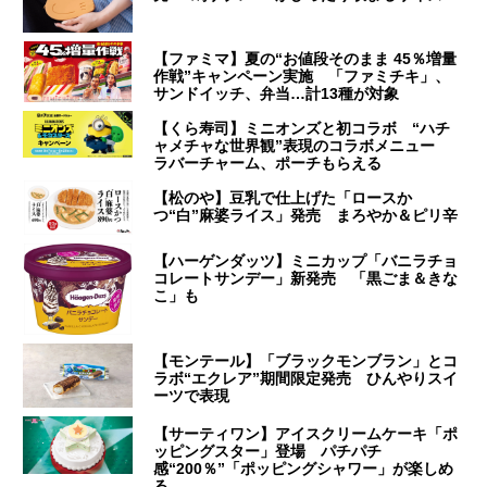
【ファミマ】夏の“お値段そのまま 45％増量
作戦”キャンペーン実施 「ファミチキ」、
サンドイッチ、弁当…計13種が対象
【くら寿司】ミニオンズと初コラボ “ハチ
ャメチャな世界観”表現のコラボメニュー
ラバーチャーム、ポーチもらえる
【松のや】豆乳で仕上げた「ロースか
つ“白”麻婆ライス」発売 まろやか＆ピリ辛
【ハーゲンダッツ】ミニカップ「バニラチョ
コレートサンデー」新発売 「黒ごま＆きな
こ」も
【モンテール】「ブラックモンブラン」とコ
ラボ“エクレア”期間限定発売 ひんやりスイ
ーツで表現
【サーティワン】アイスクリームケーキ「ポ
ッピングスター」登場 パチパチ
感“200％”「ポッピングシャワー」が楽しめ
る