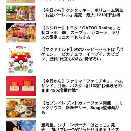
【今日から】ケンタッキー、ボリューム満点
「お盆バーレル」発売 最大“1210円”お得
【スシロー】トヨタ「GAZOO Racing」と
初コラボ 86、スープラ、カローラ、ヤリ
スの限定ミニカーもらえる
【マクドナルド】次のハッピーセットは「ポ
ケモン」 ピカチュウ、イーブイ、カビゴ
ン、歴代“旅立ちの3匹”勢ぞろい
【今日から】ファミマ「ファミチキ」、ハム
サンド、弁当、パスタ…計13種“お値段その
まま 45％増量作戦”
【セブンイレブン】カレーフェス開催 エリ
ックサウス、銀座デリー、Suage監修商品
も
豊島屋、シリコンポーチ「はとっこ」発
売 “鳩サブレー”がぴったり収まるサイズ