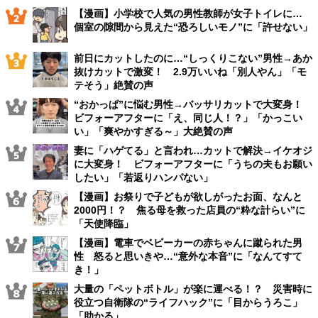
【漫画】小学校で人気の男性教師が女子トイレに…
個室の隙間から見えた“恐ろしいモノ”に「許せない」
前日にカットしたのに…“しっくりこない”男性→あか
抜けカットで激変！ 2.9万いいね「別人やん」「モ
テそう」絶賛の声
“おかっぱ”に悩む男性→バッサリカットで大変身！
ビフォーアフターに「え、同じ人！？」「かっこい
い」「爽やかすぎる～」大絶賛の声
妻に「ハゲてる」と言われ…カットで解決→イケオジ
に大変身！ ビフォーアフターに「うちの夫もお願い
したい」「若返りハンパない」
【漫画】お祭りで子どもが欲しがったお面、なんと
2000円！？ 焦る母を救った店員の“粋な計らい”に
「天使降臨」
【漫画】電車でベビーカーの赤ちゃんに蹴られた男
性 怒ると思いきや…“意外な本音”に「なんてすて
き！」
大量の「ペットボトル」が楽に運べる！？ 災害時に
役立つ自衛隊の“ライフハック”に「目からうろこ」
「助かる」