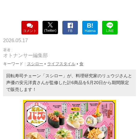
B!
(Twitter)
コメント
FB
Hatena
LINE
2026.05.17
著者 :
オトナンサー編集部
キーワード :
スシロー
•
ライフスタイル
•
食
回転寿司チェーン「スシロー」が、料理研究家のリュウジさんと
声優の安元洋貴さんが監修した計6商品を5月20日から期間限定
で販売します！