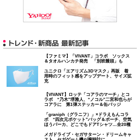
トレンド・新商品 最新記事
【ファミマ】「VIVANT」コラボ ソックス
＆タオルハンカチ発売 「別班饅頭」も
ユニクロ「エアリズム3Dマスク」再販 着
用時のフィット感をアップデート、サイズ拡
充
【VIVANT】ロッテ「コアラのマーチ」とコ
ラボ “乃木”堺雅人、“ノコル”二宮和也らが
コアラに 第1弾ステッカー＆缶バッジ
「graniph（グラニフ）」×ドラえもんコラ
ボ “四次元ポケット”バッグ＆ポーチ、空気
ほうパーカ、どこでもドアTシャツ…全20種
メガドライブ・セガサターン・ドリームキャ
スト セガゲーム機が腕時計に