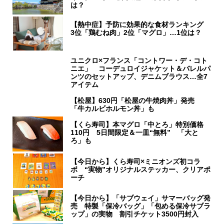
は？
【熱中症】予防に効果的な食材ランキング
3位「鶏むね肉」2位「マグロ」…1位は？
ユニクロ×フランス「コントワー・デ・コト
ニエ」 コーデュロイジャケット＆バレルパ
ンツのセットアップ、デニムブラウス…全7
アイテム
【松屋】630円「松屋の牛焼肉丼」発売
「牛カルビホルモン丼」も
【くら寿司】本マグロ「中とろ」特別価格
110円 5日間限定＆一皿“無料” 「大と
ろ」も
【今日から】くら寿司×ミニオンズ初コラ
ボ “実物”オリジナルステッカー、クリアポ
ーチ
【今日から】「サブウェイ」サマーバッグ発
売 特製「保冷バッグ」「包める保冷サブラ
ップ」の実物 割引チケット3500円封入