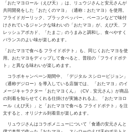
「おたマヨロール（えび天）」は、リュウジさんと安元さんが
共同開発をした「おたくのマヨ」（通称：おたマヨ）を使用。
フライドガーリック、ブラックペッパー、ベーコンなどで味付
けされているジャンクな味わいの「おたマヨ」が、えび天、フ
レッシュアボカド、「たまご」のうまみと調和し、食べやすく
バランスのよい味が楽しめます。
「おたマヨで食べる フライドポテト」も、同じくおたマヨを使
用。おたマヨをディップして食べると、普段の「フライドポテ
ト」と異なる味わいが楽しめます。
コラボキャンペーン期間中、「デジタル スシロービジョン」
（通称デジロー）を導入している店舗では、 「おたマヨ」のイ
メージキャラクター「おたマヨくん」（CV．安元さん）が商品
の到着を知らせてくれる仕掛けが実施される上、「おたマヨロ
ール（えび天）」と「おたマヨで食べる フライドポテト」を注
文すると、オリジナル到着音が楽しめます。
リュウジさんはコラボメニューについて「食通の安元さんと
僕で本気で作った『おたマヨ』、スシローのえび天やポテトと