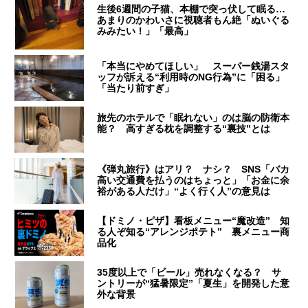
生後6週間の子猫、本棚で突っ伏して眠る…
あまりのかわいさに視聴者もん絶「ぬいぐる
みみたい！」「最高」
「本当にやめてほしい」 スーパー銭湯スタ
ッフが訴える“利用時のNG行為”に「困る」
「当たり前すぎ」
旅先のホテルで「眠れない」のは脳の防衛本
能？ 高すぎる枕を調整する“裏技”とは
《弾丸旅行》はアリ？ ナシ？ SNS「バカ
高い交通費を払うのはちょっと」「お金に余
裕がある人だけ」“よく行く人”の意見は
【ドミノ・ピザ】看板メニュー“魔改造” 知
る人ぞ知る“アレンジポテト” 裏メニュー商
品化
35度以上で「ビール」売れなくなる？ サ
ントリーが“猛暑限定”「夏生」を開発した意
外な背景