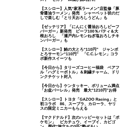
【スシロー】人気“家系ラーメン”店監修「豚
骨醤油ラーメン」発売 シャーベット状のだ
しで楽しむ「とり天おろしうどん」も
【ゼッテリア】「にんにく醤油おろしビーフ
バーガー」新発売 ビーフ100％パティ＆大
根おろし 「瀬戸内レモンねぎ塩おろしチキ
ンバーガー」も
【スシロー】鮪の大とろ“110円” ジャンボ
とろサーモン“110円” 「C.C.レモン」コラ
ボ新作スイーツも
【今日から】タリーズコーヒー福袋 ベアフ
ル「ハグミーボトル」＆刺繍チャーム、ドリ
ンクチケット封入
【今日から】ケンタッキー、ボリューム満点
「お盆バーレル」発売 最大“1210円”お得
【スシロー】トヨタ「GAZOO Racing」と
初コラボ 86、スープラ、カローラ、ヤリ
スの限定ミニカーもらえる
【マクドナルド】次のハッピーセットは「ポ
ケモン」 ピカチュウ、イーブイ、カビゴ
ン、歴代“旅立ちの3匹”勢ぞろい