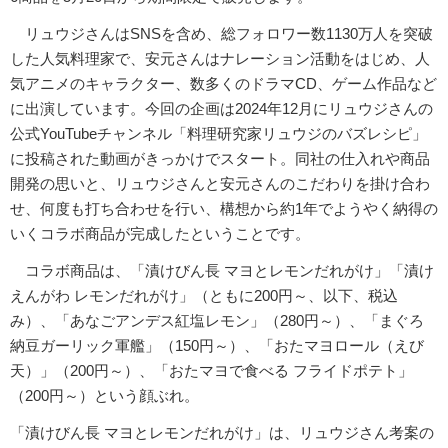
リュウジさんはSNSを含め、総フォロワー数1130万人を突破
した人気料理家で、安元さんはナレーション活動をはじめ、人
気アニメのキャラクター、数多くのドラマCD、ゲーム作品など
に出演しています。今回の企画は2024年12月にリュウジさんの
公式YouTubeチャンネル「料理研究家リュウジのバズレシピ」
に投稿された動画がきっかけでスタート。同社の仕入れや商品
開発の思いと、リュウジさんと安元さんのこだわりを掛け合わ
せ、何度も打ち合わせを行い、構想から約1年でようやく納得の
いくコラボ商品が完成したということです。
コラボ商品は、「漬けびん長 マヨとレモンだれがけ」「漬け
えんがわ レモンだれがけ」（ともに200円～、以下、税込
み）、「あなごアンデス紅塩レモン」（280円～）、「まぐろ
納豆ガーリック軍艦」（150円～）、「おたマヨロール（えび
天）」（200円～）、「おたマヨで食べる フライドポテト」
（200円～）という顔ぶれ。
「漬けびん長 マヨとレモンだれがけ」は、リュウジさん考案の