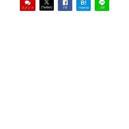
B!
(Twitter)
コメント
FB
Hatena
LINE