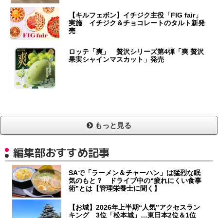
【キルフェボン】イチジク主役「FIG fair」
実施 イチジク＆チョコレートのタルト新発
売
ロッテ「爽」 贅沢シリーズ第4弾「爽 贅沢
果実シャインマスカット」発売
もっと見る
編集部おすすめ記事
SAで「ラーメン＆チャーハン」は猛烈な眠
気のもと？ ドライブ中の“疲れにくい食事
術”とは【管理栄養士に聞く】
【お城】2026年上半期“人気”アクセスラン
キング 3位「松本城」…東日本2位＆1位