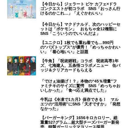
【今日から】ジェラート ピケ カフェ×ドラ
ゴンクエストが初コラボ SNS「おっさん行
けるのかこれ…」「えぐかわいい」
【今日から】マクドナルド、次のハッピーセ
ットは「ポケモン」 おもちゃ全12種類に
SNS「こういうのでいいんだよ」
【ユニクロ】1枚でも重ね着でも…990円
の“バズトップス”が優秀！「めっちゃかわい
い」「着心地いい」と話題
【牛角】「呪術廻戦」コラボ 呪術高専1年
ズ、七海建人、五条悟コラボメニュー 缶バ
ッジ＆クリアカードもらえる
「でけぇ油揚げ！？」本物の“45％増量”フ
ァミチキのサイズに驚愕 SNS「めっちゃお
いしかった」「食べ応え満点でした」
牛乳は《冷凍で1カ月》保存できる！ マル
エツの“活用術”にSNS「天才ですか」「発想
なかった」
【バーガーキング】1656キロカロリー、総
重量527グラム…超大型チーズバーガー新発
売 特製ガーリックマヨソース採用