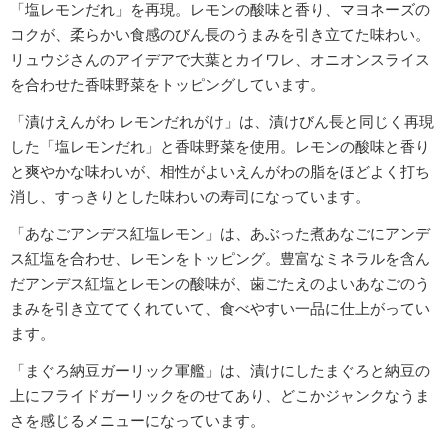
「塩レモンだれ」を再現。レモンの酸味と香り、マヨネーズの
コクが、柔らかい食感のびん長のうまみを引き立てた味わい。
リュウジさんのアイデアで大葉とカイワレ、オニオンスライス
を合わせた香味野菜をトッピングしています。
「漬けえんがわ レモンだれがけ」は、漬けびん長と同じく再現
した「塩レモンだれ」と香味野菜を使用。レモンの酸味と香り
と爽やかな味わいが、相性がよいえんがわの脂をほどよく打ち
消し、すっきりとした味わいの寿司になっています。
「あなごアンデス紅塩レモン」は、あぶった煮あなごにアンデ
ス紅塩を合わせ、レモンをトッピング。豊富なミネラルを含ん
だアンデス紅塩とレモンの酸味が、歯ごたえのよいあなごのう
まみを引き立ててくれていて、食べやすい一品に仕上がってい
ます。
「まぐろ納豆ガーリック軍艦」は、漬けにしたまぐろと納豆の
上にフライドガーリックをのせてあり、どこかジャンクなうま
さを感じるメニューになっています。