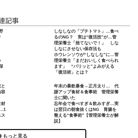
連記事
野
しなしなの「プチトマト」…食べ
リ
るのNG？ 実は“復活技”が…管
理栄養士「捨てないで！」 しな
しなにさせない保存法も
る？
ホウレンソウが“しなしな”に…管
い
理栄養士「まだおいしく食べられ
深
ます」 “パリッと”よみがえる
「復活術」とは？
素と
年末の暴飲暴食→正月太り… 代
内容
謝アップ食材＆食事術 管理栄養
士に聞いた
食材
忘年会で食べすぎ＆飲みすぎ…実
…1
は翌日の朝食抜くはNG 胃腸を
ベス
整える“食事術”【管理栄養士が解
説】
もっと見る