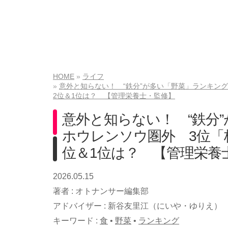
HOME
ライフ
意外と知らない！ “鉄分”が多い「野菜」ランキング
2位＆1位は？ 【管理栄養士・監修】
意外と知らない！ “鉄分
ホウレンソウ圏外 3位「
位＆1位は？ 【管理栄養
2026.05.15
著者 :
オトナンサー編集部
アドバイザー :
新谷友里江（にいや・ゆりえ）
キーワード :
食
•
野菜
•
ランキング