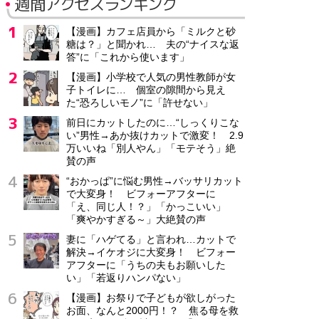
週間アクセスランキング
【漫画】カフェ店員から「ミルクと砂
糖は？」と聞かれ… 夫の“ナイスな返
答”に「これから使います」
【漫画】小学校で人気の男性教師が女
子トイレに… 個室の隙間から見え
た“恐ろしいモノ”に「許せない」
前日にカットしたのに…“しっくりこな
い”男性→あか抜けカットで激変！ 2.9
万いいね「別人やん」「モテそう」絶
賛の声
“おかっぱ”に悩む男性→バッサリカット
で大変身！ ビフォーアフターに
「え、同じ人！？」「かっこいい」
「爽やかすぎる～」大絶賛の声
妻に「ハゲてる」と言われ…カットで
解決→イケオジに大変身！ ビフォー
アフターに「うちの夫もお願いした
い」「若返りハンパない」
【漫画】お祭りで子どもが欲しがった
お面、なんと2000円！？ 焦る母を救