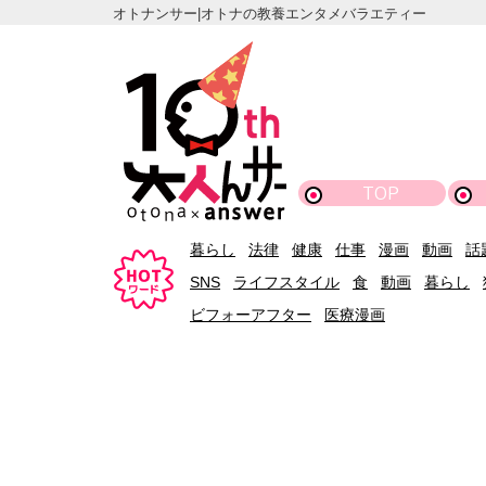
オトナンサー|オトナの教養エンタメバラエティー
TOP
暮らし
法律
健康
仕事
漫画
動画
話
SNS
ライフスタイル
食
動画
暮らし
ビフォーアフター
医療漫画