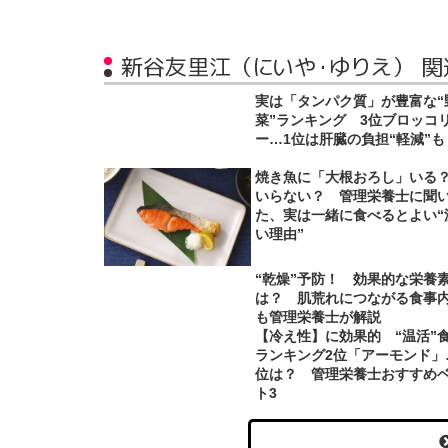
新谷友里江（にいや・ゆりえ） 関
実は「タンパク質」が豊富な“
菜”ランキング 3位ブロッコ
ー…1位は肝臓の負担“軽減”も
焼き魚に「大根おろし」い
いらない？ 管理栄養士に聞
た、実は一緒に食べるとよい“
い理由”
“乾燥”予防！ 効果的な栄養
は？ 肌荒れにつながる食事
も管理栄養士が解説
【冷え性】に効果的 “温活”
ランキング2位「アーモンド」
位は？ 管理栄養士おすすめ
ト3