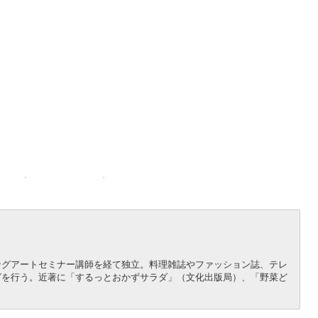
ングアートセミナー講師を経て独立。料理雑誌やファッション誌、テレ
グを行う。近著に「するっとおかずサラダ」（文化出版局）、「野菜ど