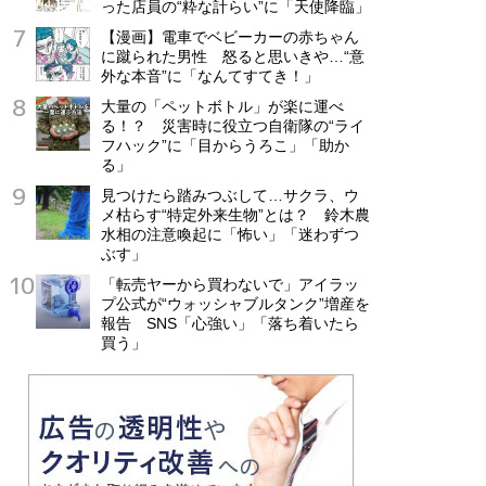
った店員の“粋な計らい”に「天使降臨」
【漫画】電車でベビーカーの赤ちゃん
に蹴られた男性 怒ると思いきや…“意
外な本音”に「なんてすてき！」
大量の「ペットボトル」が楽に運べ
る！？ 災害時に役立つ自衛隊の“ライ
フハック”に「目からうろこ」「助か
る」
見つけたら踏みつぶして…サクラ、ウ
メ枯らす“特定外来生物”とは？ 鈴木農
水相の注意喚起に「怖い」「迷わずつ
ぶす」
「転売ヤーから買わないで」アイラッ
プ公式が“ウォッシャブルタンク”増産を
報告 SNS「心強い」「落ち着いたら
買う」