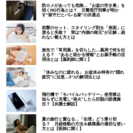
防カメがあっても危険…「お盆の空き巣」を
招くNG行為とは？ 元警視庁刑事が明か
す“留守だとバレる家”の共通点
前髪のセット、スタイリング剤を「表面」に
塗ると失敗？ 実は“内側の根元”が正解…崩
れない整え方とは
旅先で「常用薬」を切らした…薬局で何を伝
える？ “あると助かる情報”とお薬手帳の活
用法とは【薬剤師に聞く】
「休みなのに疲れる」 お盆休み特有の“隠れ
疲労”に注意…3つの解消法とは
飛行機で「モバイルバッテリー」使用禁止
知らずに充電し“発火”したら巨額の賠償責
任？【弁護士解説】
夏の旅行と重なる…「生理」どう乗り切
る？ 月経移動の方法＆鎮痛薬の適切な使い
方とは【医師に聞く】