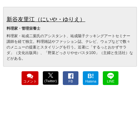
新谷友里江（にいや・ゆりえ）
料理家・管理栄養士
料理家・祐成二葉氏のアシスタント、祐成陽子クッキングアートセミナー
講師を経て独立。料理雑誌やファッション誌、テレビ、ウェブなどで数々
のメニューの提案とスタイリングを行う。近著に「するっとおかずサラ
ダ」（文化出版局）、「野菜どっさりやせパスタ100」（主婦と生活社）な
どがある。
B!
(Twitter)
コメント
FB
Hatena
LINE