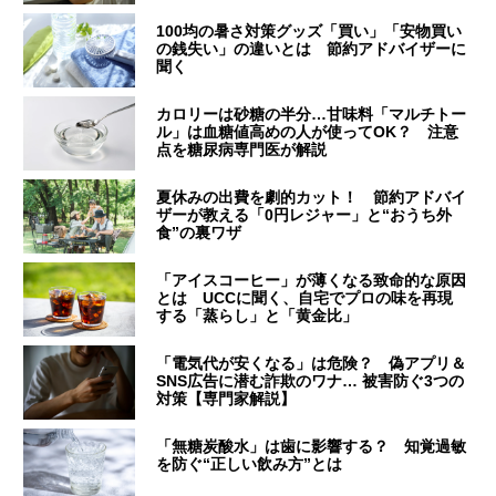
100均の暑さ対策グッズ「買い」「安物買い
の銭失い」の違いとは 節約アドバイザーに
聞く
カロリーは砂糖の半分…甘味料「マルチトー
ル」は血糖値高めの人が使ってOK？ 注意
点を糖尿病専門医が解説
夏休みの出費を劇的カット！ 節約アドバイ
ザーが教える「0円レジャー」と“おうち外
食”の裏ワザ
「アイスコーヒー」が薄くなる致命的な原因
とは UCCに聞く、自宅でプロの味を再現
する「蒸らし」と「黄金比」
「電気代が安くなる」は危険？ 偽アプリ＆
SNS広告に潜む詐欺のワナ… 被害防ぐ3つの
対策【専門家解説】
「無糖炭酸水」は歯に影響する？ 知覚過敏
を防ぐ“正しい飲み方”とは