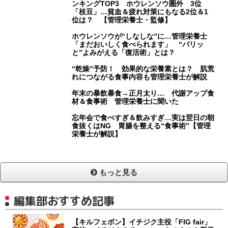
ンキングTOP3 ホウレンソウ圏外 3位
「枝豆」…貧血＆疲れ対策にもなる2位＆1
位は？ 【管理栄養士・監修】
ホウレンソウが“しなしな”に…管理栄養士
「まだおいしく食べられます」 “パリッ
と”よみがえる「復活術」とは？
“乾燥”予防！ 効果的な栄養素とは？ 肌荒
れにつながる食事内容も管理栄養士が解説
年末の暴飲暴食→正月太り… 代謝アップ食
材＆食事術 管理栄養士に聞いた
忘年会で食べすぎ＆飲みすぎ…実は翌日の朝
食抜くはNG 胃腸を整える“食事術”【管理
栄養士が解説】
もっと見る
編集部おすすめ記事
【キルフェボン】イチジク主役「FIG fair」