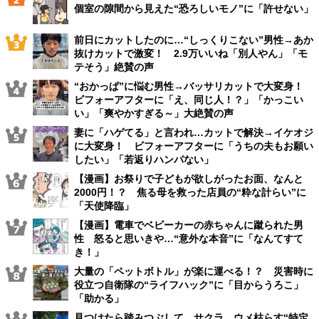
個室の隙間から見えた“恐ろしいモノ”に「許せない」
前日にカットしたのに…“しっくりこない”男性→あか
抜けカットで激変！ 2.9万いいね「別人やん」「モ
テそう」絶賛の声
“おかっぱ”に悩む男性→バッサリカットで大変身！
ビフォーアフターに「え、同じ人！？」「かっこい
い」「爽やかすぎる～」大絶賛の声
妻に「ハゲてる」と言われ…カットで解決→イケオジ
に大変身！ ビフォーアフターに「うちの夫もお願い
したい」「若返りハンパない」
【漫画】お祭りで子どもが欲しがったお面、なんと
2000円！？ 焦る母を救った店員の“粋な計らい”に
「天使降臨」
【漫画】電車でベビーカーの赤ちゃんに蹴られた男
性 怒ると思いきや…“意外な本音”に「なんてすて
き！」
大量の「ペットボトル」が楽に運べる！？ 災害時に
役立つ自衛隊の“ライフハック”に「目からうろこ」
「助かる」
見つけたら踏みつぶして…サクラ、ウメ枯らす“特定