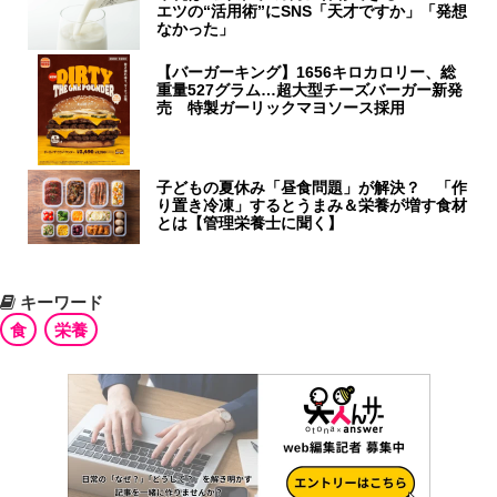
エツの“活用術”にSNS「天才ですか」「発想
なかった」
【バーガーキング】1656キロカロリー、総
重量527グラム…超大型チーズバーガー新発
売 特製ガーリックマヨソース採用
子どもの夏休み「昼食問題」が解決？ 「作
り置き冷凍」するとうまみ＆栄養が増す食材
とは【管理栄養士に聞く】
キーワード
食
栄養