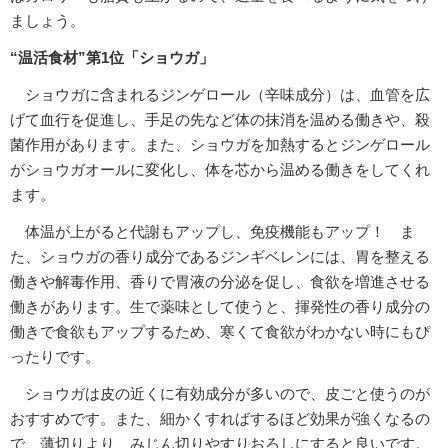
ましょう。
“温活食材”第1位「ショウガ」
ショウガに含まれるジンゲロール（辛味成分）は、血管を広
げて血行を促進し、手足の先など体の抹消を温める働きや、殺
菌作用があります。また、ショウガを加熱するとジンゲロール
がショウガオールに変化し、体を芯から温める働きをしてくれ
ます。
体温が上がると代謝もアップし、免疫機能もアップ！ ま
た、ショウガの香り成分であるジンギベレンには、胃を整える
働きや解毒作用、香りで胃液の分泌を促し、食欲を増進させる
働きがあります。生で薬味として使うと、揮発性の香り成分の
働きで食欲もアップするため、寒くて食欲がわかない時にもぴ
ったりです。
ショウガは皮の近くに有効成分が多いので、皮ごと使うのが
おすすめです。また、細かくすればするほど効果が強くなるの
で、薄切りより、みじん切りやすりおろしにすると良いです。