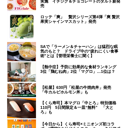
実施 イチジク＆チョコレートのタルト新発
売
ロッテ「爽」 贅沢シリーズ第4弾「爽 贅沢
果実シャインマスカット」発売
SAで「ラーメン＆チャーハン」は猛烈な眠
気のもと？ ドライブ中の“疲れにくい食事
術”とは【管理栄養士に聞く】
【熱中症】予防に効果的な食材ランキング
3位「鶏むね肉」2位「マグロ」…1位は？
【松屋】630円「松屋の牛焼肉丼」発売
「牛カルビホルモン丼」も
【くら寿司】本マグロ「中とろ」特別価格
110円 5日間限定＆一皿“無料” 「大と
ろ」も
【今日から】くら寿司×ミニオンズ初コラ