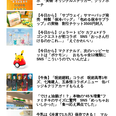
ボ “実物”オリジナルステッカー、クリアポ
ーチ
【今日から】「サブウェイ」サマーバッグ発
売 特製「保冷バッグ」「包める保冷サブラ
ップ」の実物 割引チケット3500円封入
【今日から】ジェラート ピケ カフェ×ドラ
ゴンクエストが初コラボ SNS「おっさん行
けるのかこれ…」「えぐかわいい」
【今日から】マクドナルド、次のハッピーセ
ットは「ポケモン」 おもちゃ全12種類に
SNS「こういうのでいいんだよ」
【牛角】「呪術廻戦」コラボ 呪術高専1年
ズ、七海建人、五条悟コラボメニュー 缶バ
ッジ＆クリアカードもらえる
「でけぇ油揚げ！？」本物の“45％増量”フ
ァミチキのサイズに驚愕 SNS「めっちゃお
いしかった」「食べ応え満点でした」
牛乳は《冷凍で1カ月》保存できる！ マル