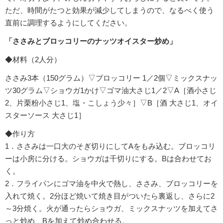
ただ、時間がたつと効果が減少してしまうので、なるべく使う
直前に調理するようにしてください。
「ささみとブロッコリーのナッツオイスター炒め」
◆材料（2人分）
ささみ3本（150グラム）▽ブロッコリー 1／2個▽ミックスナッ
ツ30グラム▽ショウガ1かけ▽ゴマ油大さじ1／2▽A［酒小さじ
2、片栗粉小さじ1、塩・こしょう少々］▽B［酒 大さじ1、オイ
スターソース 大さじ1］
◆作り方
1．ささみは一口大のそぎ切りにしてAをもみ込む。ブロッコリ
ーは小房に分ける。ショウガは千切りにする。Bは合わせてお
く。
2．フライパンにゴマ油を中火で熱し、ささみ、ブロッコリーを
入れて焼く。2分ほど焼いて焼き目がついたら裏返し、さらに2
～3分焼く。火が通ったらショウガ、ミックスナッツを加えてさ
っと炒め、Bを加えて炒め合わせる。