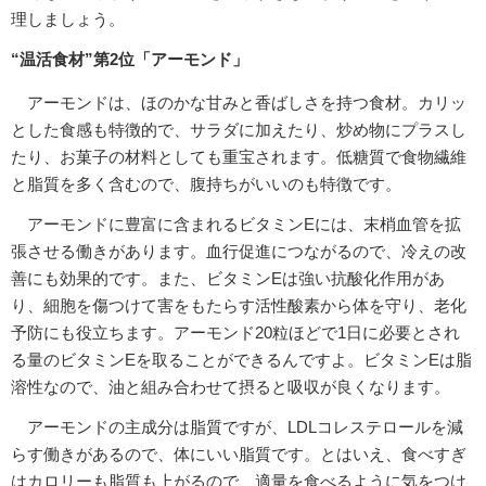
理しましょう。
“温活食材”第2位「アーモンド」
アーモンドは、ほのかな甘みと香ばしさを持つ食材。カリッ
とした食感も特徴的で、サラダに加えたり、炒め物にプラスし
たり、お菓子の材料としても重宝されます。低糖質で食物繊維
と脂質を多く含むので、腹持ちがいいのも特徴です。
アーモンドに豊富に含まれるビタミンEには、末梢血管を拡
張させる働きがあります。血行促進につながるので、冷えの改
善にも効果的です。また、ビタミンEは強い抗酸化作用があ
り、細胞を傷つけて害をもたらす活性酸素から体を守り、老化
予防にも役立ちます。アーモンド20粒ほどで1日に必要とされ
る量のビタミンEを取ることができるんですよ。ビタミンEは脂
溶性なので、油と組み合わせて摂ると吸収が良くなります。
アーモンドの主成分は脂質ですが、LDLコレステロールを減
らす働きがあるので、体にいい脂質です。とはいえ、食べすぎ
はカロリーも脂質も上がるので、適量を食べるように気をつけ