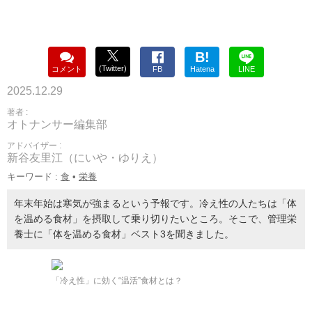
B!
(Twitter)
コメント
FB
Hatena
LINE
2025.12.29
著者 :
オトナンサー編集部
アドバイザー :
新谷友里江（にいや・ゆりえ）
キーワード :
食
•
栄養
年末年始は寒気が強まるという予報です。冷え性の人たちは「体
を温める食材」を摂取して乗り切りたいところ。そこで、管理栄
養士に「体を温める食材」ベスト3を聞きました。
「冷え性」に効く“温活”食材とは？