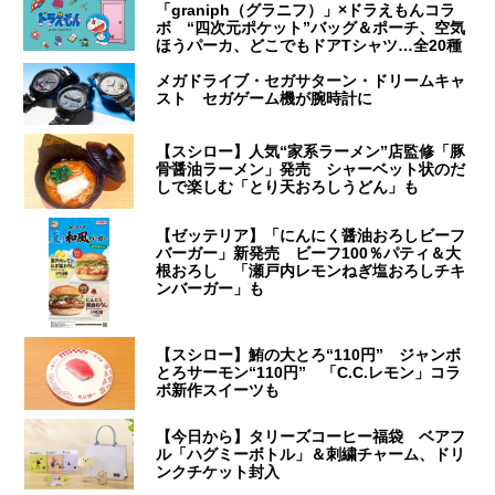
「graniph（グラニフ）」×ドラえもんコラ
ボ “四次元ポケット”バッグ＆ポーチ、空気
ほうパーカ、どこでもドアTシャツ…全20種
メガドライブ・セガサターン・ドリームキャ
スト セガゲーム機が腕時計に
【スシロー】人気“家系ラーメン”店監修「豚
骨醤油ラーメン」発売 シャーベット状のだ
しで楽しむ「とり天おろしうどん」も
【ゼッテリア】「にんにく醤油おろしビーフ
バーガー」新発売 ビーフ100％パティ＆大
根おろし 「瀬戸内レモンねぎ塩おろしチキ
ンバーガー」も
【スシロー】鮪の大とろ“110円” ジャンボ
とろサーモン“110円” 「C.C.レモン」コラ
ボ新作スイーツも
【今日から】タリーズコーヒー福袋 ベアフ
ル「ハグミーボトル」＆刺繍チャーム、ドリ
ンクチケット封入