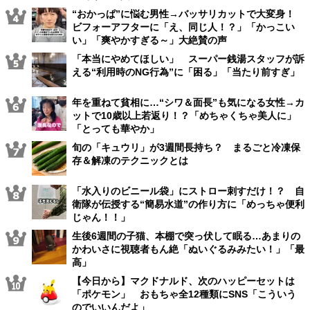
“おかっぱ”に悩む男性→バッサリカットで大変身！
ビフォーアフターに「え、同じ人！？」「かっこい
い」「爽やかすぎる～」大絶賛の声
「本当にやめてほしい」 スーパー銭湯スタッフが訴
える“利用時のNG行為”に「困る」「当たり前すぎ」
年を重ねて貧相に…“シワ＆面長”も気になる女性→カ
ットで10歳以上若返り！？「めちゃくちゃ美人に」
「とっても華やか」
旬の「キュウリ」が3週間長持ち？ まるごと冷凍保
存＆解凍のテクニックとは
「水入りのビニール袋」にストロー刺すだけ！？ 自
衛隊が伝授する“簡易水道”の作り方に「めっちゃ便利
じゃん！！」
生後6週間の子猫、本棚で突っ伏して眠る…あまりの
かわいさに視聴者もん絶「ぬいぐるみみたい！」「最
高」
【今日から】マクドナルド、次のハッピーセットは
「ポケモン」 おもちゃ全12種類にSNS「こういう
のでいいんだよ」