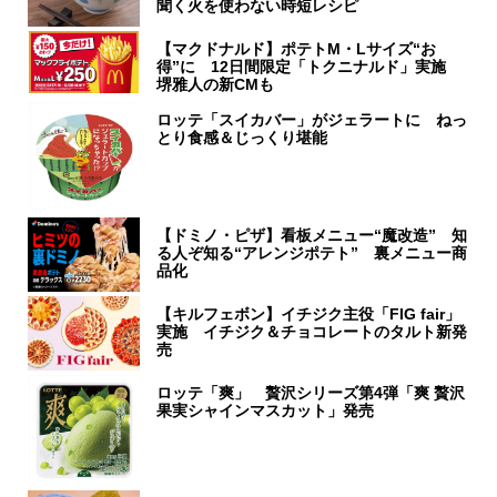
聞く火を使わない時短レシピ
【マクドナルド】ポテトM・Lサイズ“お
得”に 12日間限定「トクニナルド」実施
堺雅人の新CMも
ロッテ「スイカバー」がジェラートに ねっ
とり食感＆じっくり堪能
【ドミノ・ピザ】看板メニュー“魔改造” 知
る人ぞ知る“アレンジポテト” 裏メニュー商
品化
【キルフェボン】イチジク主役「FIG fair」
実施 イチジク＆チョコレートのタルト新発
売
ロッテ「爽」 贅沢シリーズ第4弾「爽 贅沢
果実シャインマスカット」発売