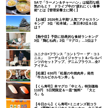
SAで「ラーメン＆チャーハン」は猛烈な眠
気のもと？ ドライブ中の“疲れにくい食事
術”とは【管理栄養士に聞く】
【お城】2026年上半期“人気”アクセスラン
キング 3位「松本城」…東日本2位＆1位
は？
【熱中症】予防に効果的な食材ランキング
3位「鶏むね肉」2位「マグロ」…1位は？
ユニクロ×フランス「コントワー・デ・コト
ニエ」 コーデュロイジャケット＆バレルパ
ンツのセットアップ、デニムブラウス…全7
アイテム
【松屋】630円「松屋の牛焼肉丼」発売
「牛カルビホルモン丼」も
【くら寿司】本マグロ「中とろ」特別価格
110円 5日間限定＆一皿“無料” 「大と
ろ」も
【今日から】くら寿司×ミニオンズ初コラ
ボ “実物”オリジナルステッカー、クリアポ