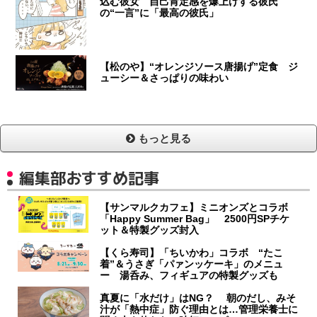
込む彼女 自己肯定感を爆上げする彼氏
の“一言”に「最高の彼氏」
【松のや】“オレンジソース唐揚げ”定食 ジ
ューシー＆さっぱりの味わい
もっと見る
編集部おすすめ記事
【サンマルクカフェ】ミニオンズとコラボ
「Happy Summer Bag」 2500円SPチケ
ット＆特製グッズ封入
【くら寿司】「ちいかわ」コラボ “たこ
着”＆うさぎ「パァンッケーキ」のメニュ
ー 湯呑み、フィギュアの特製グッズも
真夏に「水だけ」はNG？ 朝のだし、みそ
汁が「熱中症」防ぐ理由とは…管理栄養士に