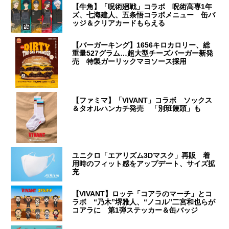
【牛角】「呪術廻戦」コラボ 呪術高専1年
ズ、七海建人、五条悟コラボメニュー 缶バ
ッジ＆クリアカードもらえる
【バーガーキング】1656キロカロリー、総
重量527グラム…超大型チーズバーガー新発
売 特製ガーリックマヨソース採用
【ファミマ】「VIVANT」コラボ ソックス
＆タオルハンカチ発売 「別班饅頭」も
ユニクロ「エアリズム3Dマスク」再販 着
用時のフィット感をアップデート、サイズ拡
充
【VIVANT】ロッテ「コアラのマーチ」とコ
ラボ “乃木”堺雅人、“ノコル”二宮和也らが
コアラに 第1弾ステッカー＆缶バッジ