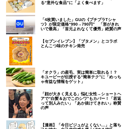
る“意外な食品”に「よく食べます」
「4枚買いました」GUの《プチプラTシャ
ツ》が限定価格“990→790円” 「形がきれ
いで最高」「首元よれなくて優秀」絶賛の声
【セブンイレブン】「ブタメン」とコラボ
とんこつ味のチキン発売
「オクラ」の産毛、実は簡単に取れる！？
キユーピーが伝授する“簡単テク”に「めっち
ゃ有益な情報をゲット」
「顔が大きく見える」悩む女性→ショートヘ
アで“白髪＆おでこのシワ”もカバー！「若返
って別人みたい」「あか抜けてきれい」称賛
の声
【漫画】「今日ビジュがよくない…」と落ち