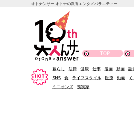
オトナンサー|オトナの教養エンタメバラエティー
TOP
暮らし
法律
健康
仕事
漫画
動画
話
SNS
食
ライフスタイル
医療
動画
く
ミニオンズ
義実家