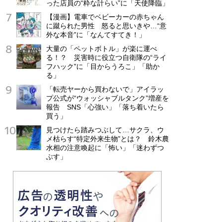
った店員の“粋な計らい”に「天使降臨」
【漫画】電車でベビーカーの赤ちゃん
に蹴られた男性 怒ると思いきや…“意
外な本音”に「なんてすてき！」
大量の「ペットボトル」が楽に運べ
る！？ 災害時に役立つ自衛隊の“ライ
フハック”に「目からうろこ」「助か
る」
「転売ヤーから買わないで」アイラッ
プ公式が“ウォッシャブルタンク”増産を
報告 SNS「心強い」「落ち着いたら
買う」
見つけたら踏みつぶして…サクラ、ウ
メ枯らす“特定外来生物”とは？ 鈴木農
水相の注意喚起に「怖い」「迷わずつ
ぶす」