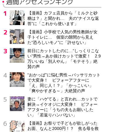
週間アクセスランキング
【漫画】カフェ店員から「ミルクと砂
糖は？」と聞かれ… 夫の“ナイスな返
答”に「これから使います」
【漫画】小学校で人気の男性教師が女
子トイレに… 個室の隙間から見え
た“恐ろしいモノ”に「許せない」
前日にカットしたのに…“しっくりこな
い”男性→あか抜けカットで激変！ 2.9
万いいね「別人やん」「モテそう」絶
賛の声
“おかっぱ”に悩む男性→バッサリカット
で大変身！ ビフォーアフターに
「え、同じ人！？」「かっこいい」
「爽やかすぎる～」大絶賛の声
妻に「ハゲてる」と言われ…カットで
解決→イケオジに大変身！ ビフォー
アフターに「うちの夫もお願いした
い」「若返りハンパない」
【漫画】お祭りで子どもが欲しがった
お面、なんと2000円！？ 焦る母を救