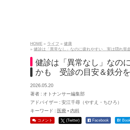
HOME
ライフ
健康
健診は「異常なし」なのに疲れやすい…実は隠れ貧
健診は「異常なし」なの
かも 受診の目安＆鉄分
2026.05.20
著者 :
オトナンサー編集部
アドバイザー :
安江千尋（やすえ・ちひろ）
キーワード :
医療
•
内科
コメント
(Twitter)
Facebook
B!
Boo