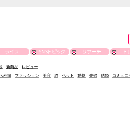
ライフ
SNSトピック
リサーチ
ト
題
新商品
レビュー
ら寿司
ファッション
美容
猫
ペット
動物
夫婦
結婚
コミュニ