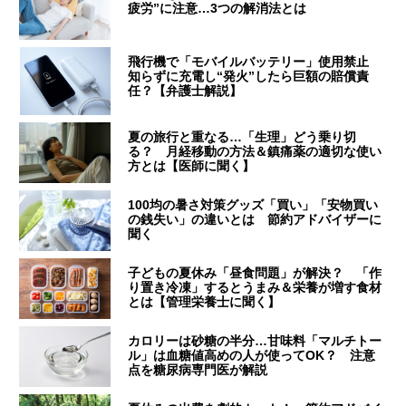
疲労”に注意…3つの解消法とは
飛行機で「モバイルバッテリー」使用禁止
知らずに充電し“発火”したら巨額の賠償責
任？【弁護士解説】
夏の旅行と重なる…「生理」どう乗り切
る？ 月経移動の方法＆鎮痛薬の適切な使い
方とは【医師に聞く】
100均の暑さ対策グッズ「買い」「安物買い
の銭失い」の違いとは 節約アドバイザーに
聞く
子どもの夏休み「昼食問題」が解決？ 「作
り置き冷凍」するとうまみ＆栄養が増す食材
とは【管理栄養士に聞く】
カロリーは砂糖の半分…甘味料「マルチトー
ル」は血糖値高めの人が使ってOK？ 注意
点を糖尿病専門医が解説