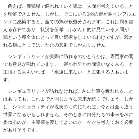
例えば、養鶏場で飼われている鶏は、人間が考えていること
を理解できません。しかし、そこにいる1羽の鶏が鳥インフルエ
ンザに感染すると、全ての鶏が殺処分されます。これは鶏を超
える存在であり、状況を俯瞰（ふかん）的に見ている人間が、
鶏という種全体にとって良い選択をしているわけですが、殺さ
れる鶏にとっては、ただの悲劇でしかありません。
シンギュラリティが実際に訪れるのかどうかは、専門家の間
でも意見が割れています。「遅かれ早かれ間違いなく来る」と
主張する人もいれば、「永遠に来ない」と主張する人もいま
す。
シンギュラリティが訪れなければ、AIに仕事を奪われること
はあっても、これまでと同じような未来が続くでしょう。しか
し、シンギュラリティが現実のものになれば、今とは全く違う
世界になるかもしれません。そのときに自分たちの未来をAIに
委ねるのか、主導権を渡してよいのか、今から考えておく必要
がありそうです。