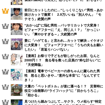
前日にカットしたのに…“しっくりこない”男性→あか
抜けカットで激変！ 2.9万いいね「別人やん」「モ
テそう」絶賛の声
“おかっぱ”に悩む男性→バッサリカットで大変身！
ビフォーアフターに「え、同じ人！？」「かっこい
い」「爽やかすぎる～」大絶賛の声
妻に「ハゲてる」と言われ…カットで解決→イケオジ
に大変身！ ビフォーアフターに「うちの夫もお願い
したい」「若返りハンパない」
【漫画】お祭りで子どもが欲しがったお面、なんと
2000円！？ 焦る母を救った店員の“粋な計らい”に
「天使降臨」
【漫画】電車でベビーカーの赤ちゃんに蹴られた男
性 怒ると思いきや…“意外な本音”に「なんてすて
き！」
大量の「ペットボトル」が楽に運べる！？ 災害時に
役立つ自衛隊の“ライフハック”に「目からうろこ」
「助かる」
見つけたら踏みつぶして…サクラ、ウメ枯らす“特定