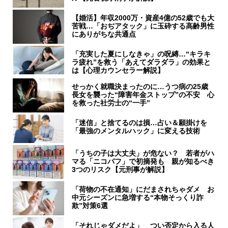
【婚活】年収2000万・資産4億の52歳でも大
苦戦…「おぢアタック」に玉砕する高齢男性
にありがちな共通点
「充実した夏にしなきゃ」の呪縛…“キラキ
ラ疲れ”を救う「あえてダラダラ」の効果と
は【心理カウンセラー解説】
せっかく就職決まったのに…うつ病の25歳
長女を襲った“障害年金ストップ”の不安 心
を救った社労士の“一手”
「迷信」と捨てるのは損…占い＆願掛けを
「最強のメンタルハック」に変える技術
「うちの子は大丈夫」が危ない？ 若者がハ
マる「ニコパフ」で初摘発も 親が知るべき
3つのリスク【元刑事が解説】
「荷物の不在通知」にだまされちゃダメ お
中元シーズンに急増する“本物そっくり詐
欺”対策6選
「それじゃダメだよ」 つい否定から入る人