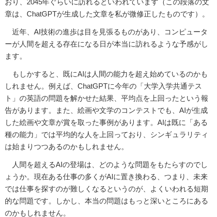
おり、2045年ぐらいに訪れるといわれています（この段落の文
章は、ChatGPTが生成した文章を私が微修正したものです）。
近年、AI技術の進歩は目を見張るものがあり、コンピュータ
ーが人間を超える存在になる日が本当に訪れるような予感がし
ます。
もしかすると、既にAIは人間の能力を超え始めているのかも
しれません。例えば、ChatGPTに今年の「大学入学共通テス
ト」の英語の問題を解かせた結果、平均点を上回ったという報
告があります。また、絵画や文学のコンテストでも、AIが生成
した絵画や文章が賞を取った事例があります。AIは既に「ある
種の能力」では平均的な人を上回っており、シンギュラリティ
は始まりつつあるのかもしれません。
人間を超えるAIの登場は、どのような問題をもたらすのでし
ょうか。現在ある仕事の多くがAIに置き換わる、つまり、未来
では仕事を探すのが難しくなるというのが、よくいわれる短期
的な問題です。しかし、本当の問題はもっと深いところにある
のかもしれません。