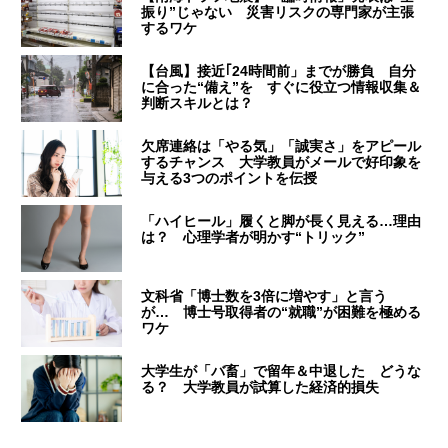
振り”じゃない 災害リスクの専門家が主張
するワケ
【台風】接近｢24時間前」までが勝負 自分
に合った“備え”を すぐに役立つ情報収集＆
判断スキルとは？
欠席連絡は「やる気」「誠実さ」をアピール
するチャンス 大学教員がメールで好印象を
与える3つのポイントを伝授
「ハイヒール」履くと脚が長く見える…理由
は？ 心理学者が明かす“トリック”
文科省「博士数を3倍に増やす」と言う
が… 博士号取得者の“就職”が困難を極める
ワケ
大学生が「バ畜」で留年＆中退した どうな
る？ 大学教員が試算した経済的損失