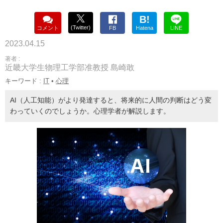
B!
(Twitter)
コメント
FB
Hatena
LINE
2023.04.15
著者 :
近畿大学生物理工学部准教授 島崎敢
キーワード :
IT
•
心理
AI（人工知能）がより発達すると、将来的に人間の判断はどう変
わっていくのでしょうか。心理学者が解説します。