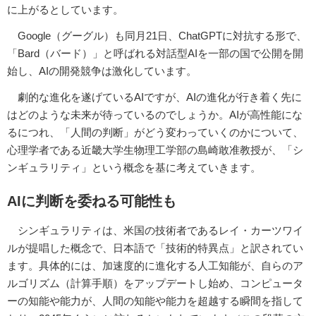
に上がるとしています。
Google（グーグル）も同月21日、ChatGPTに対抗する形で、
「Bard（バード）」と呼ばれる対話型AIを一部の国で公開を開
始し、AIの開発競争は激化しています。
劇的な進化を遂げているAIですが、AIの進化が行き着く先に
はどのような未来が待っているのでしょうか。AIが高性能にな
るにつれ、「人間の判断」がどう変わっていくのかについて、
心理学者である近畿大学生物理工学部の島崎敢准教授が、「シ
ンギュラリティ」という概念を基に考えていきます。
AIに判断を委ねる可能性も
シンギュラリティは、米国の技術者であるレイ・カーツワイ
ルが提唱した概念で、日本語で「技術的特異点」と訳されてい
ます。具体的には、加速度的に進化する人工知能が、自らのア
ルゴリズム（計算手順）をアップデートし始め、コンピュータ
ーの知能や能力が、人間の知能や能力を超越する瞬間を指して