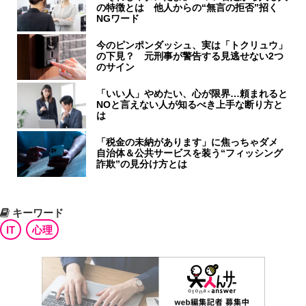
の特徴とは 他人からの“無言の拒否”招く
NGワード
今のピンポンダッシュ、実は「トクリュウ」
の下見？ 元刑事が警告する見逃せない2つ
のサイン
「いい人」やめたい、心が限界…頼まれると
NOと言えない人が知るべき上手な断り方と
は
「税金の未納があります」に焦っちゃダメ
自治体＆公共サービスを装う“フィッシング
詐欺”の見分け方とは
キーワード
IT
心理