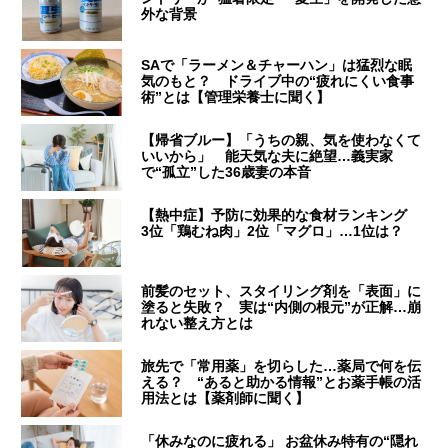
外な背景
SAで「ラーメン＆チャーハン」は猛烈な眠
気のもと？ ドライブ中の“疲れにくい食事
術”とは【管理栄養士に聞く】
【帰省ブルー】「うちの親、気を使わなくて
いいから」 能天気な夫に絶望…義実家
で“孤立”した36歳妻の本音
【熱中症】予防に効果的な食材ランキング
3位「鶏むね肉」2位「マグロ」…1位は？
前髪のセット、スタイリング剤を「表面」に
塗ると失敗？ 実は“内側の根元”が正解…崩
れない整え方とは
旅先で「常用薬」を切らした…薬局で何を伝
える？ “あると助かる情報”とお薬手帳の活
用法とは【薬剤師に聞く】
「休みなのに疲れる」 お盆休み特有の“隠れ