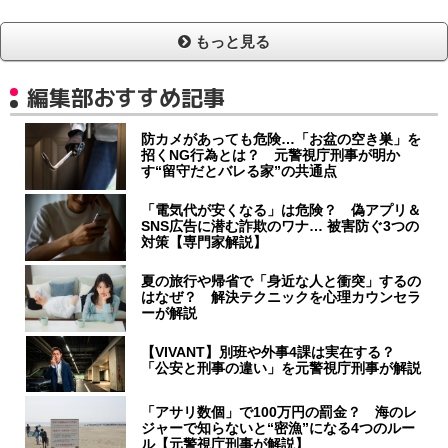
もっと見る
編集部おすすめ記事
防カメがあっても危険…「お盆の空き巣」を
招くNG行為とは？ 元警視庁刑事が明か
す“留守だとバレる家”の共通点
「電気代が安くなる」は危険？ 偽アプリ＆
SNS広告に潜む詐欺のワナ… 被害防ぐ3つの
対策【専門家解説】
夏の旅行や帰省で「身近な人と衝突」するの
はなぜ？ 解決テクニックを心理カウンセラ
ーが解説
【VIVANT】別班や外事4課は実在する？
「公安と刑事の違い」を元警視庁刑事が解説
「アサリ数個」で100万円の罰金？ 海のレ
ジャーで知らないと“密漁”になる4つのルー
ル【元警視庁刑事が解説】