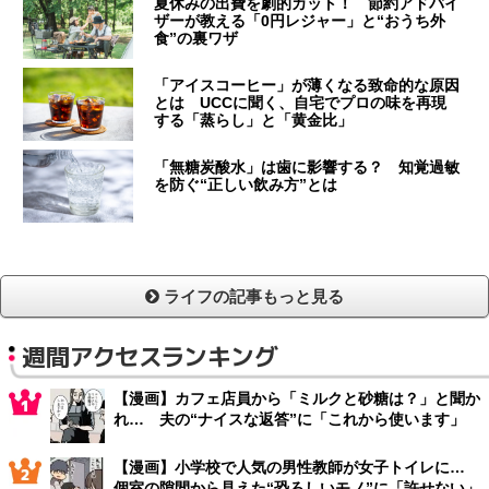
夏休みの出費を劇的カット！ 節約アドバイ
ザーが教える「0円レジャー」と“おうち外
食”の裏ワザ
「アイスコーヒー」が薄くなる致命的な原因
とは UCCに聞く、自宅でプロの味を再現
する「蒸らし」と「黄金比」
「無糖炭酸水」は歯に影響する？ 知覚過敏
を防ぐ“正しい飲み方”とは
ライフの記事もっと見る
週間アクセスランキング
【漫画】カフェ店員から「ミルクと砂糖は？」と聞か
れ… 夫の“ナイスな返答”に「これから使います」
【漫画】小学校で人気の男性教師が女子トイレに…
個室の隙間から見えた“恐ろしいモノ”に「許せない」