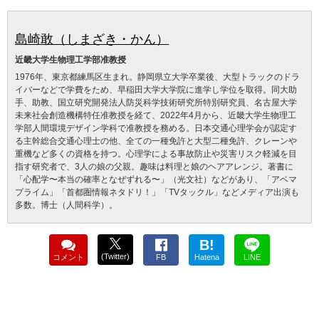
島崎敢（しまざき・かん）
近畿大学生物理工学部准教授
1976年、東京都練馬区生まれ。静岡県立大学卒業後、大型トラックのドラ
イバーなどで学費をため、早稲田大学大学院に進学し学位を取得。同大助
手、助教、国立研究開発法人防災科学技術研究所特別研究員、名古屋大学
未来社会創造機構特任准教授を経て、2022年4月から、近畿大学生物理工
学部人間環境デザイン学科で准教授を務める。日本交通心理学会が認定す
る主幹総合交通心理士の他、全ての一種免許と大型二種免許、クレーンや
重機など多くの資格を持つ。心理学による事故防止や災害リスク軽減を目
指す研究者で、3人の娘の父親。趣味は料理と娘のヘアアレンジ。著書に
「心配学〜本当の確率となぜずれる〜」（光文社）などがあり、「アベマ
プライム」「首都圏情報ネタドリ！」「TVタックル」などメディア出演も
多数。博士（人間科学）。
B!
(Twitter)
コメント
FB
Hatena
LINE