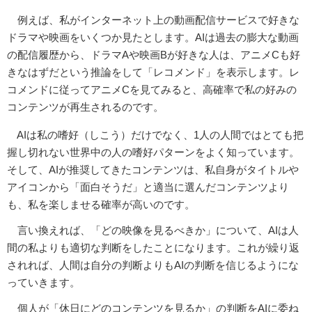
例えば、私がインターネット上の動画配信サービスで好きな
ドラマや映画をいくつか見たとします。AIは過去の膨大な動画
の配信履歴から、ドラマAや映画Bが好きな人は、アニメCも好
きなはずだという推論をして「レコメンド」を表示します。レ
コメンドに従ってアニメCを見てみると、高確率で私の好みの
コンテンツが再生されるのです。
AIは私の嗜好（しこう）だけでなく、1人の人間ではとても把
握し切れない世界中の人の嗜好パターンをよく知っています。
そして、AIが推奨してきたコンテンツは、私自身がタイトルや
アイコンから「面白そうだ」と適当に選んだコンテンツより
も、私を楽しませる確率が高いのです。
言い換えれば、「どの映像を見るべきか」について、AIは人
間の私よりも適切な判断をしたことになります。これが繰り返
されれば、人間は自分の判断よりもAIの判断を信じるようにな
っていきます。
個人が「休日にどのコンテンツを見るか」の判断をAIに委ね