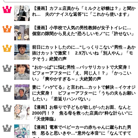
【漫画】カフェ店員から「ミルクと砂糖は？」と聞か
れ… 夫の“ナイスな返答”に「これから使います」
【漫画】小学校で人気の男性教師が女子トイレに…
個室の隙間から見えた“恐ろしいモノ”に「許せない」
前日にカットしたのに…“しっくりこない”男性→あか
抜けカットで激変！ 2.9万いいね「別人やん」「モ
テそう」絶賛の声
“おかっぱ”に悩む男性→バッサリカットで大変身！
ビフォーアフターに「え、同じ人！？」「かっこい
い」「爽やかすぎる～」大絶賛の声
妻に「ハゲてる」と言われ…カットで解決→イケオジ
に大変身！ ビフォーアフターに「うちの夫もお願い
したい」「若返りハンパない」
【漫画】お祭りで子どもが欲しがったお面、なんと
2000円！？ 焦る母を救った店員の“粋な計らい”に
「天使降臨」
【漫画】電車でベビーカーの赤ちゃんに蹴られた男
性 怒ると思いきや…“意外な本音”に「なんてすて