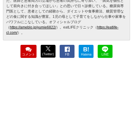
た、医師と患者両方の立場から患者の気持ちに寄り添い、「病気を個性と
して前向きに付き合ってほしい」との思いで日々診療している。糖尿病専
門医として、患者としての経験から、ダイエットや食事療法、糖質管理な
どの食に関する知識が豊富。1児の母として子育てをしながら仕事や家事を
パワフルにこなしている。オフィシャルブログ
（
https://ameblo.jp/yumie6822/
）。eatLIFEクリニック（
https://eatlife-
cl.com/
）。
B!
(Twitter)
コメント
FB
Hatena
LINE