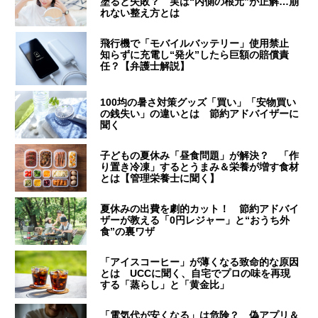
塗ると失敗？ 実は“内側の根元”が正解…崩
れない整え方とは
飛行機で「モバイルバッテリー」使用禁止
知らずに充電し“発火”したら巨額の賠償責
任？【弁護士解説】
100均の暑さ対策グッズ「買い」「安物買い
の銭失い」の違いとは 節約アドバイザーに
聞く
子どもの夏休み「昼食問題」が解決？ 「作
り置き冷凍」するとうまみ＆栄養が増す食材
とは【管理栄養士に聞く】
夏休みの出費を劇的カット！ 節約アドバイ
ザーが教える「0円レジャー」と“おうち外
食”の裏ワザ
「アイスコーヒー」が薄くなる致命的な原因
とは UCCに聞く、自宅でプロの味を再現
する「蒸らし」と「黄金比」
「電気代が安くなる」は危険？ 偽アプリ＆