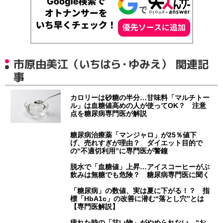
市原由美江（いちはら・ゆみえ） 関連記
事
カロリーは砂糖の半分…甘味料「マルチトー
ル」は血糖値高めの人が使ってOK？ 注意
点を糖尿病専門医が解説
糖尿病治療薬「マンジャロ」が25％値下
げ、売れすぎが理由？ ダイエット目的で
の“不適切利用”に専門医が警鐘
脱水で「血糖値」上昇…アイスコーヒーがぶ
飲みは無糖でも危険？ 糖尿病専門医に聞く
「糖尿病」の数値、実は夏に下がる！？ 指
標「HbA1c」の改善に潜む“落とし穴”とは
【専門医解説】
疲れた時の「甘い物」がやめられない…“お