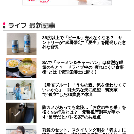
ライフ 最新記事
35度以上で「ビール」売れなくなる？ サ
ントリーが“猛暑限定”「夏生」を開発した意
外な背景
SAで「ラーメン＆チャーハン」は猛烈な眠
気のもと？ ドライブ中の“疲れにくい食事
術”とは【管理栄養士に聞く】
【帰省ブルー】「うちの親、気を使わなくて
いいから」 能天気な夫に絶望…義実家
で“孤立”した36歳妻の本音
防カメがあっても危険…「お盆の空き巣」を
招くNG行為とは？ 元警視庁刑事が明か
す“留守だとバレる家”の共通点
前髪のセット、スタイリング剤を「表面」に