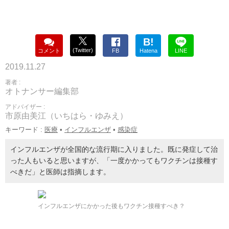
B!
(Twitter)
コメント
FB
Hatena
LINE
2019.11.27
著者 :
オトナンサー編集部
アドバイザー :
市原由美江（いちはら・ゆみえ）
キーワード :
医療
•
インフルエンザ
•
感染症
インフルエンザが全国的な流行期に入りました。既に発症して治
った人もいると思いますが、「一度かかってもワクチンは接種す
べきだ」と医師は指摘します。
インフルエンザにかかった後もワクチン接種すべき？