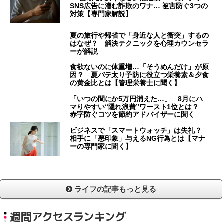
SNS広告に潜む詐欺のワナ… 被害防ぐ3つの
対策【専門家解説】
夏の旅行や帰省で「身近な人と衝突」するの
はなぜ？ 解決テクニックを心理カウンセラ
ーが解説
食欲ないのに体重増…「そうめんだけ」が原
因？ 夏バテ太り予防に役立つ栄養素＆夕食
の黄金比とは【管理栄養士に聞く】
「いつの間にか5万円消えた…」 8月にハ
マりやすい“隠れ浪費”ワースト1位とは？
赤字防ぐコツを節約アドバイザーに聞く
ビジネスで「スマートウォッチ」は失礼？
相手に「悪印象」与えるNG行為とは【マナ
ーの専門家に聞く】
ライフの記事もっと見る
週間アクセスランキング