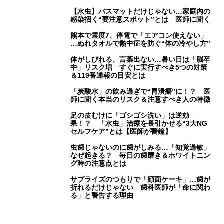
【水虫】バスマットだけじゃない…家庭内の
感染招く“要注意スポット”とは 医師に聞く
熊本で震度7、停電で「エアコン使えない」
…ぬれタオルで熱中症を防ぐ“体の冷やし方”
体がしびれる、言葉出ない…暑い日は「脳卒
中」リスク増 すぐに実行すべき5つの対策
＆119番通報の目安とは
「炭酸水」の飲み過ぎで“胃潰瘍”に！？ 医
師に聞く本当のリスク＆注意すべき人の特徴
足の皮むけに「ゴシゴシ洗い」は逆効
果！？ 「水虫」治療を長引かせる“3大NG
セルフケア”とは【医師が警鐘】
虫歯じゃないのに歯がしみる…「知覚過敏」
なぜ起きる？ 毎日の歯磨き＆ホワイトニン
グ時の注意点とは
サプライズのつもりで「顔面ケーキ」…歯が
折れるだけじゃない 歯科医師が「命に関わ
る」と警告する理由