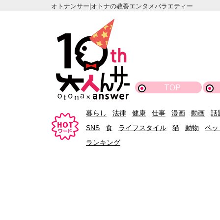
オトナンサー|オトナの教養エンタメバラエティー
TOP
暮らし
法律
健康
仕事
漫画
動画
話
SNS
食
ライフスタイル
猫
動物
ペッ
ランキング