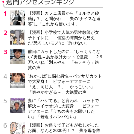
週間アクセスランキング
【漫画】カフェ店員から「ミルクと砂
糖は？」と聞かれ… 夫の“ナイスな返
答”に「これから使います」
【漫画】小学校で人気の男性教師が女
子トイレに… 個室の隙間から見え
た“恐ろしいモノ”に「許せない」
前日にカットしたのに…“しっくりこな
い”男性→あか抜けカットで激変！ 2.9
万いいね「別人やん」「モテそう」絶
賛の声
“おかっぱ”に悩む男性→バッサリカット
で大変身！ ビフォーアフターに
「え、同じ人！？」「かっこいい」
「爽やかすぎる～」大絶賛の声
妻に「ハゲてる」と言われ…カットで
解決→イケオジに大変身！ ビフォー
アフターに「うちの夫もお願いした
い」「若返りハンパない」
【漫画】お祭りで子どもが欲しがった
お面、なんと2000円！？ 焦る母を救