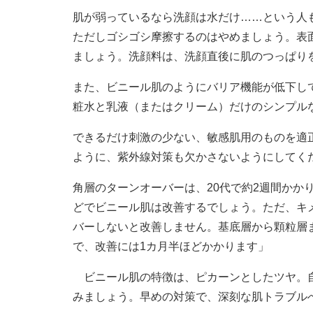
肌が弱っているなら洗顔は水だけ……という人
ただしゴシゴシ摩擦するのはやめましょう。表
ましょう。洗顔料は、洗顔直後に肌のつっぱり
また、ビニール肌のようにバリア機能が低下し
粧水と乳液（またはクリーム）だけのシンプル
できるだけ刺激の少ない、敏感肌用のものを適
ように、紫外線対策も欠かさないようにしてく
角層のターンオーバーは、20代で約2週間かか
どでビニール肌は改善するでしょう。ただ、キ
バーしないと改善しません。基底層から顆粒層
で、改善には1カ月半ほどかかります」
ビニール肌の特徴は、ピカーンとしたツヤ。自
みましょう。早めの対策で、深刻な肌トラブル