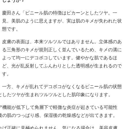
しょうか？
慶田さん「ビニール肌の特徴はピカーンとしたツヤ。一
見、美肌のように思えますが、実は肌のキメが失われた状
態です。
皮膚の表面は、本来ツルツルではありません。立体感のあ
る三角形のキメが規則正しく並んでいるため、キメの溝に
よって均一にデコボコしています。健やかな肌であるほ
ど、光が乱反射してふんわりとした透明感が生まれるので
す。
一方、キメが乱れてデコボコがなくなるビニール肌の状態
としたツヤが生まれツルツルとした肌印象になります。
ア機能が低下して角層下で軽微な炎症が起きている可能性
後の肌のつっぱり感、保湿後の乾燥感などが出てきます。
れば正確に見極められません。気になる場合は、美容皮膚