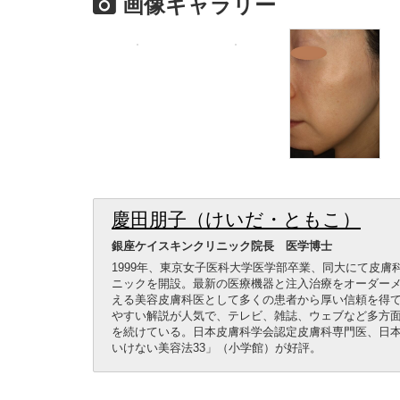
画像ギャラリー
慶田朋子（けいだ・ともこ）
銀座ケイスキンクリニック院長 医学博士
1999年、東京女子医科大学医学部卒業、同大にて皮膚
ニックを開設。最新の医療機器と注入治療をオーダー
える美容皮膚科医として多くの患者から厚い信頼を得
やすい解説が人気で、テレビ、雑誌、ウェブなど多方
を続けている。日本皮膚科学会認定皮膚科専門医、日
いけない美容法33」（小学館）が好評。