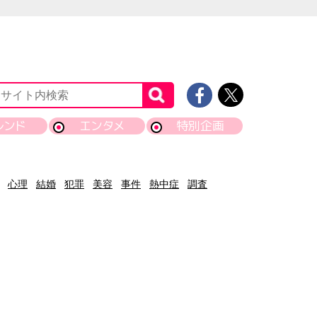
レンド
エンタメ
特別企画
心理
結婚
犯罪
美容
事件
熱中症
調査