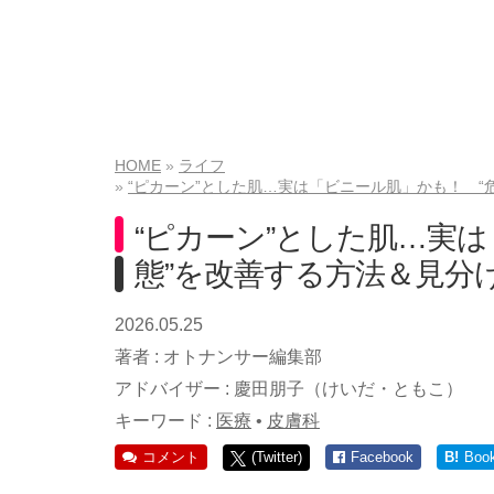
HOME
ライフ
“ピカーン”とした肌…実は「ビニール肌」かも！ 
“ピカーン”とした肌…実
態”を改善する方法＆見分
2026.05.25
著者 :
オトナンサー編集部
アドバイザー :
慶田朋子（けいだ・ともこ）
キーワード :
医療
•
皮膚科
コメント
(Twitter)
Facebook
B!
Boo