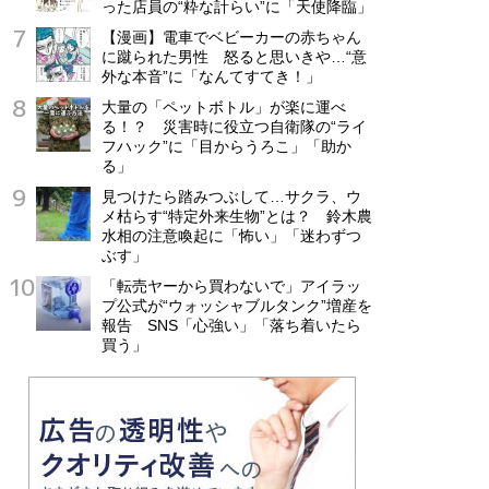
った店員の“粋な計らい”に「天使降臨」
【漫画】電車でベビーカーの赤ちゃん
に蹴られた男性 怒ると思いきや…“意
外な本音”に「なんてすてき！」
大量の「ペットボトル」が楽に運べ
る！？ 災害時に役立つ自衛隊の“ライ
フハック”に「目からうろこ」「助か
る」
見つけたら踏みつぶして…サクラ、ウ
メ枯らす“特定外来生物”とは？ 鈴木農
水相の注意喚起に「怖い」「迷わずつ
ぶす」
「転売ヤーから買わないで」アイラッ
プ公式が“ウォッシャブルタンク”増産を
報告 SNS「心強い」「落ち着いたら
買う」