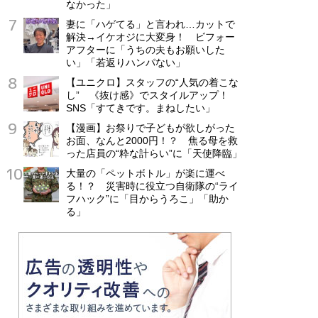
なかった」
妻に「ハゲてる」と言われ…カットで
解決→イケオジに大変身！ ビフォー
アフターに「うちの夫もお願いした
い」「若返りハンパない」
【ユニクロ】スタッフの“人気の着こな
し” 《抜け感》でスタイルアップ！
SNS「すてきです。まねしたい」
【漫画】お祭りで子どもが欲しがった
お面、なんと2000円！？ 焦る母を救
った店員の“粋な計らい”に「天使降臨」
大量の「ペットボトル」が楽に運べ
る！？ 災害時に役立つ自衛隊の“ライ
フハック”に「目からうろこ」「助か
る」