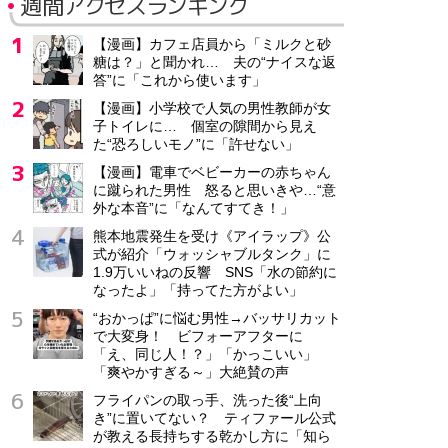
週間アクセスランキング
【漫画】カフェ店員から「ミルクと砂
糖は？」と聞かれ… 夫の“ナイスな返
答”に「これから使います」
【漫画】小学校で人気の男性教師が女
子トイレに… 個室の隙間から見え
た“恐ろしいモノ”に「許せない」
【漫画】電車でベビーカーの赤ちゃん
に蹴られた男性 怒ると思いきや…“意
外な本音”に「なんてすてき！」
熊本地震発生を受け《アイラップ》公
式が紹介「ウォッシャブルタンク」に
1.9万いいねの反響 SNS「水の節約に
なったよ」「持ってた方がよい」
“おかっぱ”に悩む男性→バッサリカット
で大変身！ ビフォーアフターに
「え、同じ人！？」「かっこいい」
「爽やかすぎる～」大絶賛の声
フライパンの取っ手、洗った後“上向
き”に置いてない？ ティファール公式
が教える長持ちする乾かし方に「知ら