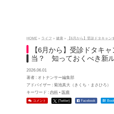
HOME
ライフ
健康
【6月から】受診ドタキャン
【6月から】受診ドタキ
当？ 知っておくべき新
2026.06.01
著者 :
オトナンサー編集部
アドバイザー :
菊池真大（きくち・まさひろ）
キーワード :
内科
•
医療
コメント
(Twitter)
Facebook
B!
Boo