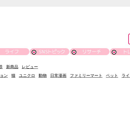
ライフ
SNSトピック
リサーチ
ト
題
新商品
レビュー
ョン
猫
ユニクロ
動物
日常漫画
ファミリーマート
ペット
ライ