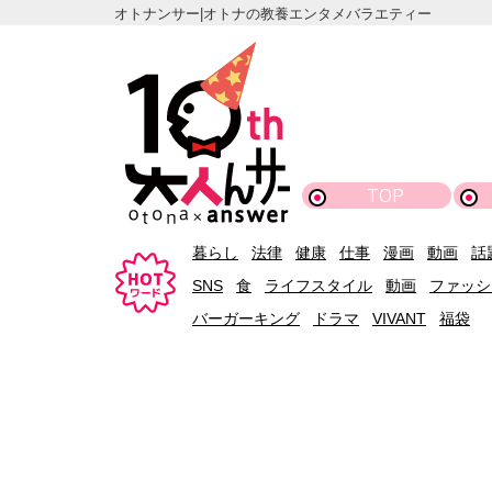
オトナンサー|オトナの教養エンタメバラエティー
TOP
暮らし
法律
健康
仕事
漫画
動画
話
SNS
食
ライフスタイル
動画
ファッシ
バーガーキング
ドラマ
VIVANT
福袋