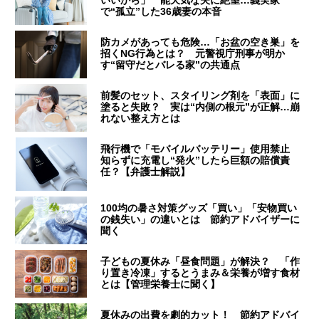
で“孤立”した36歳妻の本音
防カメがあっても危険…「お盆の空き巣」を
招くNG行為とは？ 元警視庁刑事が明か
す“留守だとバレる家”の共通点
前髪のセット、スタイリング剤を「表面」に
塗ると失敗？ 実は“内側の根元”が正解…崩
れない整え方とは
飛行機で「モバイルバッテリー」使用禁止
知らずに充電し“発火”したら巨額の賠償責
任？【弁護士解説】
100均の暑さ対策グッズ「買い」「安物買い
の銭失い」の違いとは 節約アドバイザーに
聞く
子どもの夏休み「昼食問題」が解決？ 「作
り置き冷凍」するとうまみ＆栄養が増す食材
とは【管理栄養士に聞く】
夏休みの出費を劇的カット！ 節約アドバイ