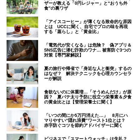
ザーが教える「0円レジャー」と“おうち外
食”の裏ワザ
「アイスコーヒー」が薄くなる致命的な原因
とは UCCに聞く、自宅でプロの味を再現
する「蒸らし」と「黄金比」
「電気代が安くなる」は危険？ 偽アプリ＆
SNS広告に潜む詐欺のワナ… 被害防ぐ3つの
対策【専門家解説】
夏の旅行や帰省で「身近な人と衝突」するの
はなぜ？ 解決テクニックを心理カウンセラ
ーが解説
食欲ないのに体重増…「そうめんだけ」が原
因？ 夏バテ太り予防に役立つ栄養素＆夕食
の黄金比とは【管理栄養士に聞く】
「いつの間にか5万円消えた…」 8月にハ
マりやすい“隠れ浪費”ワースト1位とは？
赤字防ぐコツを節約アドバイザーに聞く
ビジネスで「スマートウォッチ」は失礼？