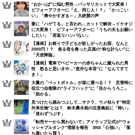
“おかっぱ”に悩む男性→バッサリカットで大変身！
ビフォーアフターに「え、同じ人！？」「かっこい
い」「爽やかすぎる～」大絶賛の声
妻に「ハゲてる」と言われ…カットで解決→イケオジ
に大変身！ ビフォーアフターに「うちの夫もお願い
したい」「若返りハンパない」
【漫画】お祭りで子どもが欲しがったお面、なんと
2000円！？ 焦る母を救った店員の“粋な計らい”に
「天使降臨」
【漫画】電車でベビーカーの赤ちゃんに蹴られた男
性 怒ると思いきや…“意外な本音”に「なんてすて
き！」
大量の「ペットボトル」が楽に運べる！？ 災害時に
役立つ自衛隊の“ライフハック”に「目からうろこ」
「助かる」
見つけたら踏みつぶして…サクラ、ウメ枯らす“特定
外来生物”とは？ 鈴木農水相の注意喚起に「怖い」
「迷わずつぶす」
「転売ヤーから買わないで」アイラップ公式が“ウォ
ッシャブルタンク”増産を報告 SNS「心強い」「落
ち着いたら買う」