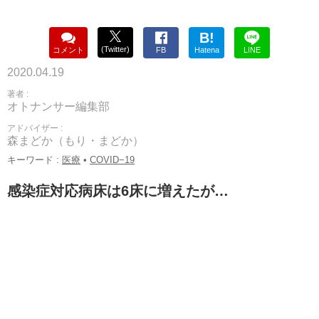
B!
(Twitter)
コメント
FB
Hatena
LINE
2020.04.19
著者 :
オトナンサー編集部
アドバイザー :
森まどか（もり・まどか）
キーワード :
医療
•
COVID−19
感染症対応病床は6床に増えたが…