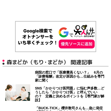
森まどか（もり・まどか） 関連記事
病院の窓口で「医療費高くない？」 6月の
「診療報酬」改定が原因かも…仕組みを専門
家に聞く
SNS「かかりつけ医問題」に悩む声多数…ど
うしたら「かかりつけ医」と呼んでいい
の？ 定義と決めるポイントを【専門家が解
説】
「BUCK‐TICK」櫻井敦司さんも…急に発症