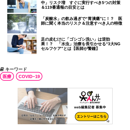
中」リスク増 すぐに実行すべき5つの対策
＆119番通報の目安とは
「炭酸水」の飲み過ぎで“胃潰瘍”に！？ 医
師に聞く本当のリスク＆注意すべき人の特徴
足の皮むけに「ゴシゴシ洗い」は逆効
果！？ 「水虫」治療を長引かせる“3大NG
セルフケア”とは【医師が警鐘】
キーワード
医療
COVID−19