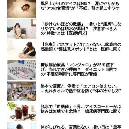
風呂上がりのアイスはNG？ 夏にやりがち
な“3つの食習慣”が「不眠」引き起こすワケ
「歩けないほどの激痛」 暑いと“痛風”にな
りやすいのは脱水が原因？ 注意すべき人
の“特徴”とは【医師解説】
【水虫】バスマットだけじゃない…家庭内の
感染招く“要注意スポット”とは 医師に聞く
糖尿病治療薬「マンジャロ」が25％値下
げ、売れすぎが理由？ ダイエット目的で
の“不適切利用”に専門医が警鐘
熊本で震度7、停電で「エアコン使えない」
…ぬれタオルで熱中症を防ぐ“体の冷やし方”
脱水で「血糖値」上昇…アイスコーヒーがぶ
飲みは無糖でも危険？ 糖尿病専門医に聞く
体がしびれる、言葉出ない…暑い日は「脳卒