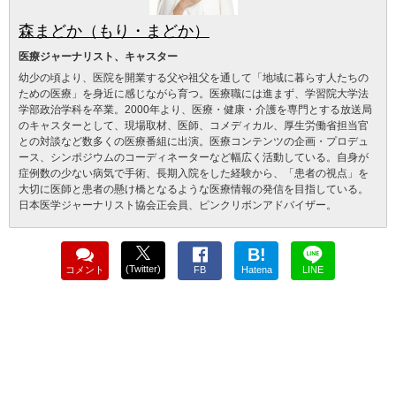
森まどか（もり・まどか）
医療ジャーナリスト、キャスター
幼少の頃より、医院を開業する父や祖父を通して「地域に暮らす人たちの
ための医療」を身近に感じながら育つ。医療職には進まず、学習院大学法
学部政治学科を卒業。2000年より、医療・健康・介護を専門とする放送局
のキャスターとして、現場取材、医師、コメディカル、厚生労働省担当官
との対談など数多くの医療番組に出演。医療コンテンツの企画・プロデュ
ース、シンポジウムのコーディネーターなど幅広く活動している。自身が
症例数の少ない病気で手術、長期入院をした経験から、「患者の視点」を
大切に医師と患者の懸け橋となるような医療情報の発信を目指している。
日本医学ジャーナリスト協会正会員、ピンクリボンアドバイザー。
B!
(Twitter)
コメント
FB
Hatena
LINE