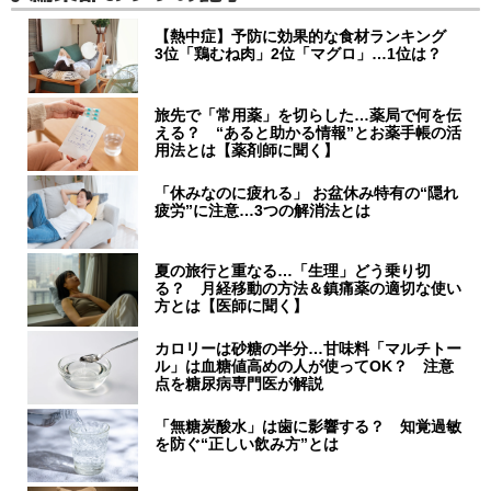
【熱中症】予防に効果的な食材ランキング
3位「鶏むね肉」2位「マグロ」…1位は？
旅先で「常用薬」を切らした…薬局で何を伝
える？ “あると助かる情報”とお薬手帳の活
用法とは【薬剤師に聞く】
「休みなのに疲れる」 お盆休み特有の“隠れ
疲労”に注意…3つの解消法とは
夏の旅行と重なる…「生理」どう乗り切
る？ 月経移動の方法＆鎮痛薬の適切な使い
方とは【医師に聞く】
カロリーは砂糖の半分…甘味料「マルチトー
ル」は血糖値高めの人が使ってOK？ 注意
点を糖尿病専門医が解説
「無糖炭酸水」は歯に影響する？ 知覚過敏
を防ぐ“正しい飲み方”とは