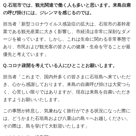
Q.石垣市では、観光関連で働く人も多いと思います。来島自粛
の呼び掛けには、ジレンマを感じるのでは。
担当者「新型コロナウイルス感染症の拡大は、石垣市の基幹産
業である観光産業に大きく影響し、市経済は非常に深刻なダメ
ージを被っています。しかし、これは生命に関わる非常事態で
あり、市民および観光客の皆さんの健康・生命を守ることが最
優先と考えています」
Q.コロナ疎開を考えている人にひとことお願いします。
担当者「これまで、国内外多くの皆さまに石垣島へ来ていただ
き、心から感謝しております。来島の自粛呼び掛けは大変つら
く、心苦しい限りではありますが、現在は来島を自粛いただき
ますようお願いいたします。
この事態が終息し、気兼ねなく旅行ができる状況になった際に
は、どうかまた石垣島および八重山の島々へお越しください。
その際は、島を挙げて大歓迎いたします」