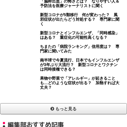
「脳幹出血」の怖さとは？ なりやすい人＆
予防法を医療ジャーナリストに聞く
新型コロナが5類移行 何が変わった？ 風
邪症状が出たらどう対処する？ 専門家に聞
く
新型コロナとインフルエンザ、「同時感染」
はある？ 重症化の可能性高くなる？
ちまたの「病院ランキング」信用度は？ 専
門家に聞いてみた
南半球で今夏流行、日本でもインフルエンザ
が3年ぶり大流行？ 新型コロナとワクチン
は同時接種できる？
果物や野菜で「アレルギー」が起きること
も…どのような症状が出る？ 加熱すれば大
丈夫？
もっと見る
編集部おすすめ記事