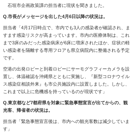
石垣市企画政策課の担当者に現状を聞きました。
Q.市長がメッセージを出した4月6日以降の状況は。
担当者「4月17日時点で、市内でも3人の感染者が確認され、ま
すます感染リスクが高まっています。市内の医療体制は、これ
まで3床のみだった感染病床が6床に増床されたほか、症状の軽
い感染者を隔離する専用フロアも県立病院内に整備される予定
です。
空港の出発ロビーと到着ロビーにサーモグラフィーカメラを設
置し、体温確認を沖縄県とともに実施し、『新型コロナウイル
ス感染症相談外来』も市公共施設内に設置しました。しかし、
これまで以上に危機感を持っているのが現状です」
Q.東京都など7都府県を対象に緊急事態宣言が出てからの、観
光客、帰省者の状況は。
担当者「緊急事態宣言後は、市内への観光客数は減少していま
す」