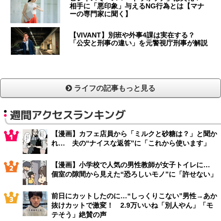
相手に「悪印象」与えるNG行為とは【マナ
ーの専門家に聞く】
【VIVANT】別班や外事4課は実在する？
「公安と刑事の違い」を元警視庁刑事が解説
ライフの記事もっと見る
週間アクセスランキング
【漫画】カフェ店員から「ミルクと砂糖は？」と聞か
れ… 夫の“ナイスな返答”に「これから使います」
【漫画】小学校で人気の男性教師が女子トイレに…
個室の隙間から見えた“恐ろしいモノ”に「許せない」
前日にカットしたのに…“しっくりこない”男性→あか
抜けカットで激変！ 2.9万いいね「別人やん」「モ
テそう」絶賛の声