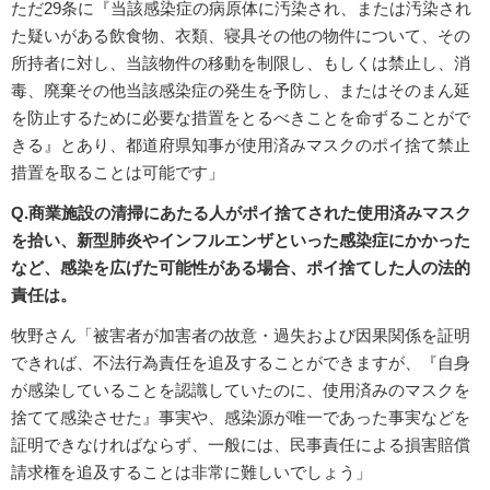
ただ29条に『当該感染症の病原体に汚染され、または汚染され
た疑いがある飲食物、衣類、寝具その他の物件について、その
所持者に対し、当該物件の移動を制限し、もしくは禁止し、消
毒、廃棄その他当該感染症の発生を予防し、またはそのまん延
を防止するために必要な措置をとるべきことを命ずることがで
きる』とあり、都道府県知事が使用済みマスクのポイ捨て禁止
措置を取ることは可能です」
Q.商業施設の清掃にあたる人がポイ捨てされた使用済みマスク
を拾い、新型肺炎やインフルエンザといった感染症にかかった
など、感染を広げた可能性がある場合、ポイ捨てした人の法的
責任は。
牧野さん「被害者が加害者の故意・過失および因果関係を証明
できれば、不法行為責任を追及することができますが、『自身
が感染していることを認識していたのに、使用済みのマスクを
捨てて感染させた』事実や、感染源が唯一であった事実などを
証明できなければならず、一般には、民事責任による損害賠償
請求権を追及することは非常に難しいでしょう」