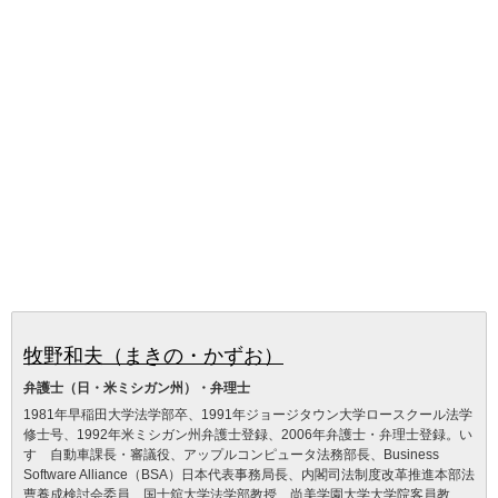
牧野和夫（まきの・かずお）
弁護士（日・米ミシガン州）・弁理士
1981年早稲田大学法学部卒、1991年ジョージタウン大学ロースクール法学
修士号、1992年米ミシガン州弁護士登録、2006年弁護士・弁理士登録。い
すゞ自動車課長・審議役、アップルコンピュータ法務部長、Business
Software Alliance（BSA）日本代表事務局長、内閣司法制度改革推進本部法
曹養成検討会委員、国士舘大学法学部教授、尚美学園大学大学院客員教