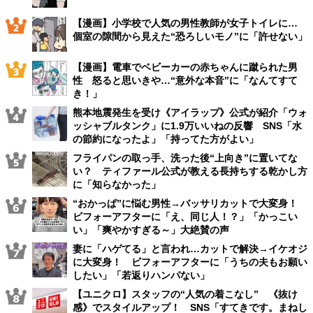
【漫画】小学校で人気の男性教師が女子トイレに…
個室の隙間から見えた“恐ろしいモノ”に「許せない」
【漫画】電車でベビーカーの赤ちゃんに蹴られた男
性 怒ると思いきや…“意外な本音”に「なんてすて
き！」
熊本地震発生を受け《アイラップ》公式が紹介「ウォ
ッシャブルタンク」に1.9万いいねの反響 SNS「水
の節約になったよ」「持ってた方がよい」
フライパンの取っ手、洗った後“上向き”に置いてな
い？ ティファール公式が教える長持ちする乾かし方
に「知らなかった」
“おかっぱ”に悩む男性→バッサリカットで大変身！
ビフォーアフターに「え、同じ人！？」「かっこい
い」「爽やかすぎる～」大絶賛の声
妻に「ハゲてる」と言われ…カットで解決→イケオジ
に大変身！ ビフォーアフターに「うちの夫もお願い
したい」「若返りハンパない」
【ユニクロ】スタッフの“人気の着こなし” 《抜け
感》でスタイルアップ！ SNS「すてきです。まねし