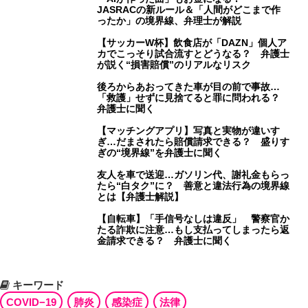
JASRACの新ルール＆「人間がどこまで作
ったか」の境界線、弁理士が解説
【サッカーW杯】飲食店が「DAZN」個人ア
カでこっそり試合流すとどうなる？ 弁護士
が説く“損害賠償”のリアルなリスク
後ろからあおってきた車が目の前で事故…
「救護」せずに見捨てると罪に問われる？
弁護士に聞く
【マッチングアプリ】写真と実物が違いす
ぎ…だまされたら賠償請求できる？ 盛りす
ぎの“境界線”を弁護士に聞く
友人を車で送迎…ガソリン代、謝礼金もらっ
たら“白タク”に？ 善意と違法行為の境界線
とは【弁護士解説】
【自転車】「手信号なしは違反」 警察官か
たる詐欺に注意…もし支払ってしまったら返
金請求できる？ 弁護士に聞く
キーワード
COVID−19
肺炎
感染症
法律