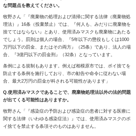
な問題点を教えてください。
牧野さん「『廃棄物の処理および清掃に関する法律（廃棄物処
理法）』16条（投棄禁止）では、『何人も、みだりに廃棄物を
捨ててはならない』とあり、使用済みマスクも廃棄物にあたる
でしょう。罰則は個人の場合、『5年以下の懲役もしくは1000
万円以下の罰金、またはその両方』（25条）であり、法人の場
合、『3億円以下の罰金刑』（32条）となっています。
条例による規制もあります。例えば相模原市では、ポイ捨てを
防止する条例を施行しており、市の勧告や命令に従わない場
合、最大2万円の罰金が科される可能性があります」
Q.使用済みマスクであることで、廃棄物処理法以外の法的問題
が出てくる可能性はありますか。
牧野さん「『感染症の予防および感染症の患者に対する医療に
関する法律（いわゆる感染症法）』では、使用済みマスクのポ
イ捨てを禁止する条項そのものはありません。