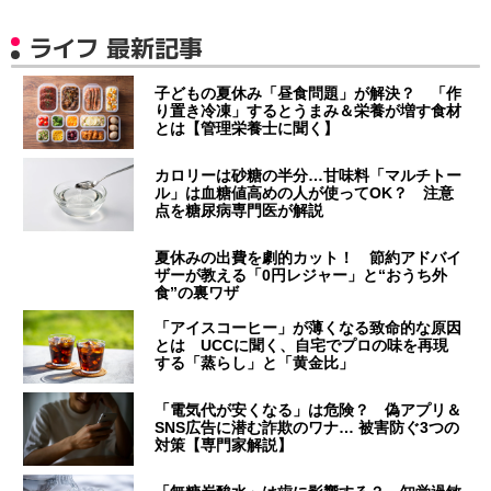
ライフ 最新記事
子どもの夏休み「昼食問題」が解決？ 「作
り置き冷凍」するとうまみ＆栄養が増す食材
とは【管理栄養士に聞く】
カロリーは砂糖の半分…甘味料「マルチトー
ル」は血糖値高めの人が使ってOK？ 注意
点を糖尿病専門医が解説
夏休みの出費を劇的カット！ 節約アドバイ
ザーが教える「0円レジャー」と“おうち外
食”の裏ワザ
「アイスコーヒー」が薄くなる致命的な原因
とは UCCに聞く、自宅でプロの味を再現
する「蒸らし」と「黄金比」
「電気代が安くなる」は危険？ 偽アプリ＆
SNS広告に潜む詐欺のワナ… 被害防ぐ3つの
対策【専門家解説】