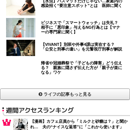
【水虫】バスマットだけじゃない…家庭内の
感染招く“要注意スポット”とは 医師に聞く
ビジネスで「スマートウォッチ」は失礼？
相手に「悪印象」与えるNG行為とは【マナ
ーの専門家に聞く】
【VIVANT】別班や外事4課は実在する？
「公安と刑事の違い」を元警視庁刑事が解説
帰省や冠婚葬祭で「子どもの障害」どう伝え
る？ 親族に隠さず伝えた方が「親子が楽に
なる」ワケ
ライフの記事もっと見る
週間アクセスランキング
【漫画】カフェ店員から「ミルクと砂糖は？」と聞か
れ… 夫の“ナイスな返答”に「これから使います」