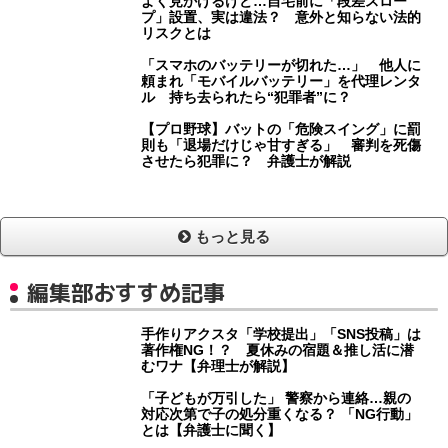
よく見かけるけど…自宅前に「段差スロー
プ」設置、実は違法？ 意外と知らない法的
リスクとは
「スマホのバッテリーが切れた…」 他人に
頼まれ「モバイルバッテリー」を代理レンタ
ル 持ち去られたら“犯罪者”に？
【プロ野球】バットの「危険スイング」に罰
則も「退場だけじゃ甘すぎる」 審判を死傷
させたら犯罪に？ 弁護士が解説
もっと見る
編集部おすすめ記事
手作りアクスタ「学校提出」「SNS投稿」は
著作権NG！？ 夏休みの宿題＆推し活に潜
むワナ【弁理士が解説】
「子どもが万引した」 警察から連絡…親の
対応次第で子の処分重くなる？ 「NG行動」
とは【弁護士に聞く】