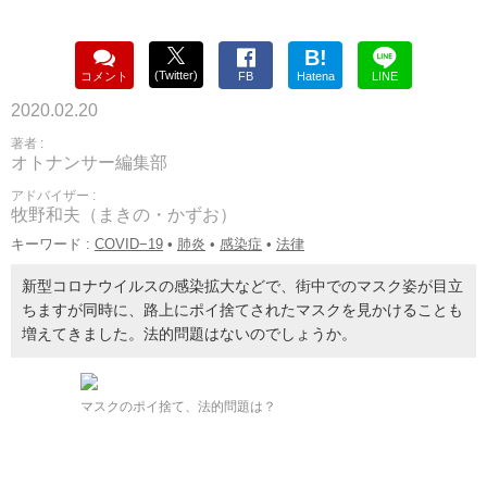
B!
(Twitter)
コメント
FB
Hatena
LINE
2020.02.20
著者 :
オトナンサー編集部
アドバイザー :
牧野和夫（まきの・かずお）
キーワード :
COVID−19
•
肺炎
•
感染症
•
法律
新型コロナウイルスの感染拡大などで、街中でのマスク姿が目立
ちますが同時に、路上にポイ捨てされたマスクを見かけることも
増えてきました。法的問題はないのでしょうか。
マスクのポイ捨て、法的問題は？