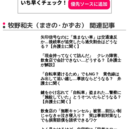
牧野和夫（まきの・かずお） 関連記事
矢印信号なのに「進まない車」は交通違反
か…後続車が追突したら過失割合はどうな
る？【弁護士に聞く】
「現金持ってなくて詰んだ」 クレカ障害、
飲食店で会計できない…どうする？【弁護士
が解説】
「自転車避けるため」でもNG？ 黄色線は
み出して追い越し…事故ならどうなる？ 弁
護士に聞く
鍵をかけ忘れて「自転車」盗まれた…警察に
「施錠していた」とうそついたらどうなる？
【弁護士に聞く】
飲食店の「無断キャンセル」被害…前払い制
じゃなきゃ泣き寝入り？ 実は事前対策なし
でも損害賠償を請求できるワケ