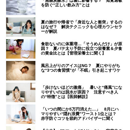
「無糖炭酸水」は歯に影響する？ 知覚過敏
を防ぐ“正しい飲み方”とは
夏の旅行や帰省で「身近な人と衝突」するの
はなぜ？ 解決テクニックを心理カウンセラ
ーが解説
食欲ないのに体重増…「そうめんだけ」が原
因？ 夏バテ太り予防に役立つ栄養素＆夕食
の黄金比とは【管理栄養士に聞く】
風呂上がりのアイスはNG？ 夏にやりがち
な“3つの食習慣”が「不眠」引き起こすワケ
「歩けないほどの激痛」 暑いと“痛風”にな
りやすいのは脱水が原因？ 注意すべき人
の“特徴”とは【医師解説】
「いつの間にか5万円消えた…」 8月にハ
マりやすい“隠れ浪費”ワースト1位とは？
赤字防ぐコツを節約アドバイザーに聞く