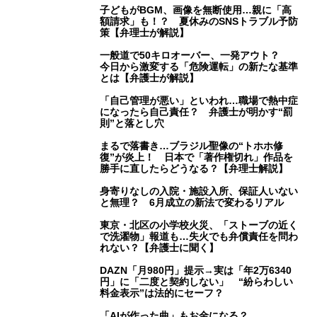
子どもがBGM、画像を無断使用…親に「高
額請求」も！？ 夏休みのSNSトラブル予防
策【弁理士が解説】
一般道で50キロオーバー、一発アウト？
今日から激変する「危険運転」の新たな基準
とは【弁護士が解説】
「自己管理が悪い」といわれ…職場で熱中症
になったら自己責任？ 弁護士が明かす“罰
則”と落とし穴
まるで落書き…ブラジル聖像の“トホホ修
復”が炎上！ 日本で「著作権切れ」作品を
勝手に直したらどうなる？【弁理士解説】
身寄りなしの入院・施設入所、保証人いない
と無理？ 6月成立の新法で変わるリアル
東京・北区の小学校火災、「ストーブの近く
で洗濯物」報道も…失火でも弁償責任を問わ
れない？【弁護士に聞く】
DAZN「月980円」提示→実は「年2万6340
円」に「二度と契約しない」 “紛らわしい
料金表示”は法的にセーフ？
「AIが作った曲」もお金になる？