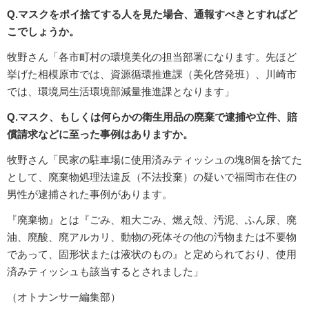
Q.マスクをポイ捨てする人を見た場合、通報すべきとすればど
こでしょうか。
牧野さん「各市町村の環境美化の担当部署になります。先ほど
挙げた相模原市では、資源循環推進課（美化啓発班）、川崎市
では、環境局生活環境部減量推進課となります」
Q.マスク、もしくは何らかの衛生用品の廃棄で逮捕や立件、賠
償請求などに至った事例はありますか。
牧野さん「民家の駐車場に使用済みティッシュの塊8個を捨てた
として、廃棄物処理法違反（不法投棄）の疑いで福岡市在住の
男性が逮捕された事例があります。
『廃棄物』とは『ごみ、粗大ごみ、燃え殻、汚泥、ふん尿、廃
油、廃酸、廃アルカリ、動物の死体その他の汚物または不要物
であって、固形状または液状のもの』と定められており、使用
済みティッシュも該当するとされました」
（オトナンサー編集部）