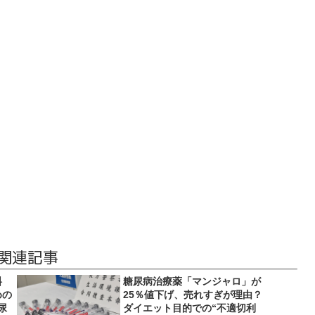
 関連記事
料
糖尿病治療薬「マンジャロ」が
めの
25％値下げ、売れすぎが理由？
尿
ダイエット目的での“不適切利