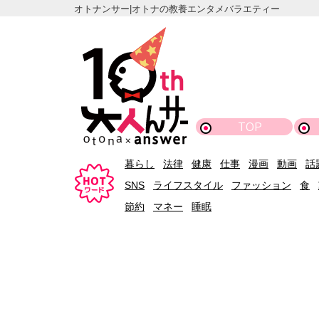
オトナンサー|オトナの教養エンタメバラエティー
TOP
暮らし
法律
健康
仕事
漫画
動画
話
SNS
ライフスタイル
ファッション
食
節約
マネー
睡眠