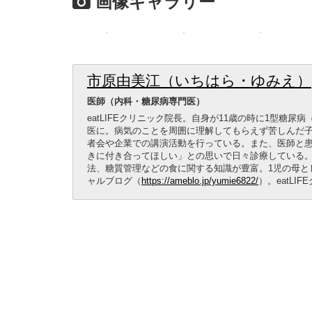
画像ギャラリー
市原由美江（いちはら・ゆみえ）
医師（内科・糖尿病専門医）
eatLIFEクリニック院長。自身が11歳の時に1型糖
医に。病気のことを周囲に理解してもらえず苦しんだ子
者会や企業での講演活動を行っている。また、医師と
きに付き合ってほしい」との思いで日々診療している
法、糖質管理などの食に関する知識が豊富。1児の母と
ャルブログ（
https://ameblo.jp/yumie6822/
）。eatLI