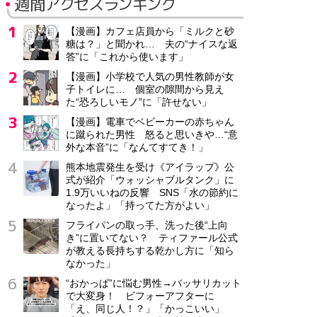
週間アクセスランキング
【漫画】カフェ店員から「ミルクと砂
糖は？」と聞かれ… 夫の“ナイスな返
答”に「これから使います」
【漫画】小学校で人気の男性教師が女
子トイレに… 個室の隙間から見え
た“恐ろしいモノ”に「許せない」
【漫画】電車でベビーカーの赤ちゃん
に蹴られた男性 怒ると思いきや…“意
外な本音”に「なんてすてき！」
熊本地震発生を受け《アイラップ》公
式が紹介「ウォッシャブルタンク」に
1.9万いいねの反響 SNS「水の節約に
なったよ」「持ってた方がよい」
フライパンの取っ手、洗った後“上向
き”に置いてない？ ティファール公式
が教える長持ちする乾かし方に「知ら
なかった」
“おかっぱ”に悩む男性→バッサリカット
で大変身！ ビフォーアフターに
「え、同じ人！？」「かっこいい」