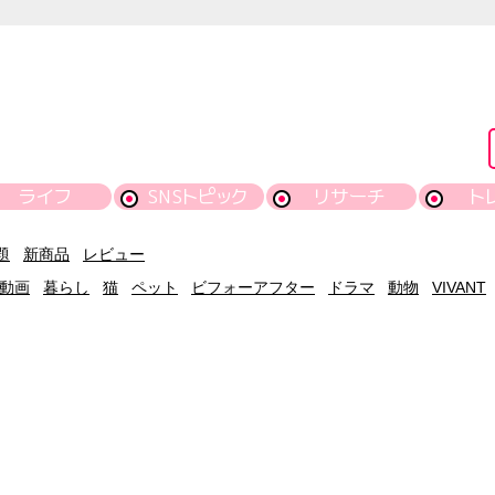
ライフ
SNSトピック
リサーチ
ト
題
新商品
レビュー
動画
暮らし
猫
ペット
ビフォーアフター
ドラマ
動物
VIVANT