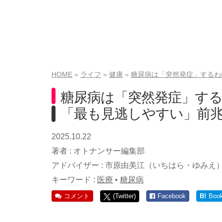
HOME
ライフ
健康
糖尿病は「突然発症」するわ
糖尿病は「突然発症」す
「最も見逃しやすい」前
2025.10.22
著者 :
オトナンサー編集部
アドバイザー :
市原由美江（いちはら・ゆみえ
キーワード :
医療
•
糖尿病
コメント
(Twitter)
Facebook
B!
Boo