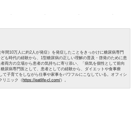
尿病（年間10万人に約2人が発症）を発症したことをきっかけに糖尿病専門
ども時代の経験から、1型糖尿病の正しい理解の普及・啓発のために患
患者両方の立場から患者の気持ちに寄り添い、「病気を個性として前向
。糖尿病専門医として、患者としての経験から、ダイエットや食事療
して子育てをしながら仕事や家事をパワフルにこなしている。オフィシ
FEクリニック（
https://eatlife-cl.com/
）。