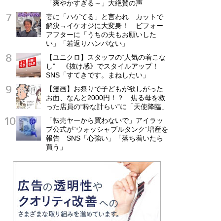
「爽やかすぎる～」大絶賛の声
妻に「ハゲてる」と言われ…カットで
解決→イケオジに大変身！ ビフォー
アフターに「うちの夫もお願いした
い」「若返りハンパない」
【ユニクロ】スタッフの“人気の着こな
し” 《抜け感》でスタイルアップ！
SNS「すてきです。まねしたい」
【漫画】お祭りで子どもが欲しがった
お面、なんと2000円！？ 焦る母を救
った店員の“粋な計らい”に「天使降臨」
「転売ヤーから買わないで」アイラッ
プ公式が“ウォッシャブルタンク”増産を
報告 SNS「心強い」「落ち着いたら
買う」