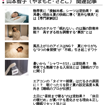
山本智子（やまもと・さとこ） 関連記事
熱帯夜に「接触冷感」シーツは逆効果？ 結
局暑い理由＆夏の快眠に導く“意外な寝具”と
は【専門家解説】
旅先のホテルで「眠れない」のは脳の防衛本
能？ 高すぎる枕を調整する“裏技”とは
風呂上がりのアイスはNG？ 夏にやりがち
な“3つの食習慣”が「不眠」引き起こすワケ
暑いから「シャワーだけ」は逆効果？ 熱
帯夜でも熟睡できる入浴法とは【睡眠のプロ
に聞く】
エアコンの「タイマー就寝」はだるさの原因
に！？ 朝ぐったりを防ぐ夏の設定温度＆風
向き【睡眠のプロが伝授】
土日に“昼前まで寝る”のは逆効果？ 「休日
の寝だめ」が夏バテを悪化させる理由＆正し
い睡眠リセット法とは