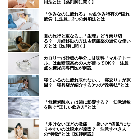
用法とは【薬剤師に聞く】
「休みなのに疲れる」 お盆休み特有の“隠れ
疲労”に注意…3つの解消法とは
夏の旅行と重なる…「生理」どう乗り切
る？ 月経移動の方法＆鎮痛薬の適切な使い
方とは【医師に聞く】
カロリーは砂糖の半分…甘味料「マルチトー
ル」は血糖値高めの人が使ってOK？ 注意
点を糖尿病専門医が解説
寝ているのに疲れ取れない…「寝返り」が原
因？ 寝具店が紹介する3つの“改善法”とは
「無糖炭酸水」は歯に影響する？ 知覚過敏
を防ぐ“正しい飲み方”とは
「歩けないほどの激痛」 暑いと“痛風”にな
りやすいのは脱水が原因？ 注意すべき人
の“特徴”とは【医師解説】