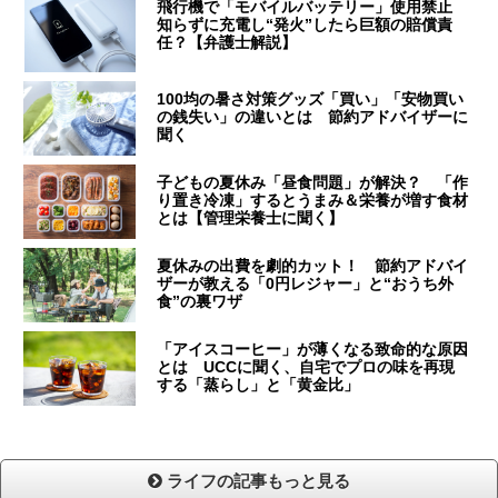
飛行機で「モバイルバッテリー」使用禁止
知らずに充電し“発火”したら巨額の賠償責
任？【弁護士解説】
100均の暑さ対策グッズ「買い」「安物買い
の銭失い」の違いとは 節約アドバイザーに
聞く
子どもの夏休み「昼食問題」が解決？ 「作
り置き冷凍」するとうまみ＆栄養が増す食材
とは【管理栄養士に聞く】
夏休みの出費を劇的カット！ 節約アドバイ
ザーが教える「0円レジャー」と“おうち外
食”の裏ワザ
「アイスコーヒー」が薄くなる致命的な原因
とは UCCに聞く、自宅でプロの味を再現
する「蒸らし」と「黄金比」
ライフの記事もっと見る