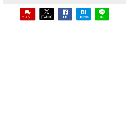
B!
(Twitter)
コメント
FB
Hatena
LINE