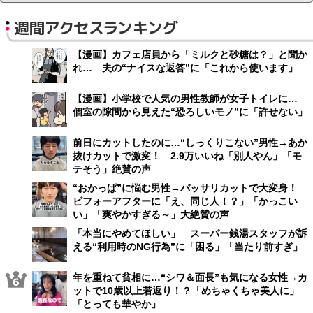
週間アクセスランキング
【漫画】カフェ店員から「ミルクと砂糖は？」と聞か
れ… 夫の“ナイスな返答”に「これから使います」
【漫画】小学校で人気の男性教師が女子トイレに…
個室の隙間から見えた“恐ろしいモノ”に「許せない」
前日にカットしたのに…“しっくりこない”男性→あか
抜けカットで激変！ 2.9万いいね「別人やん」「モ
テそう」絶賛の声
“おかっぱ”に悩む男性→バッサリカットで大変身！
ビフォーアフターに「え、同じ人！？」「かっこい
い」「爽やかすぎる～」大絶賛の声
「本当にやめてほしい」 スーパー銭湯スタッフが訴
える“利用時のNG行為”に「困る」「当たり前すぎ」
年を重ねて貧相に…“シワ＆面長”も気になる女性→カ
ットで10歳以上若返り！？「めちゃくちゃ美人に」
「とっても華やか」