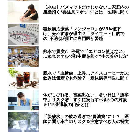
【水虫】バスマットだけじゃない…家庭内の
感染招く“要注意スポット”とは 医師に聞く
糖尿病治療薬「マンジャロ」が25％値下
げ、売れすぎが理由？ ダイエット目的で
の“不適切利用”に専門医が警鐘
熊本で震度7、停電で「エアコン使えない」
…ぬれタオルで熱中症を防ぐ“体の冷やし方”
脱水で「血糖値」上昇…アイスコーヒーがぶ
飲みは無糖でも危険？ 糖尿病専門医に聞く
体がしびれる、言葉出ない…暑い日は「脳卒
中」リスク増 すぐに実行すべき5つの対策
＆119番通報の目安とは
「炭酸水」の飲み過ぎで“胃潰瘍”に！？ 医
師に聞く本当のリスク＆注意すべき人の特徴