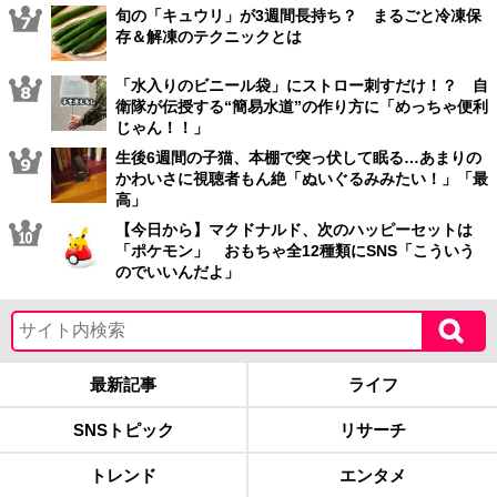
旬の「キュウリ」が3週間長持ち？ まるごと冷凍保
存＆解凍のテクニックとは
「水入りのビニール袋」にストロー刺すだけ！？ 自
衛隊が伝授する“簡易水道”の作り方に「めっちゃ便利
じゃん！！」
生後6週間の子猫、本棚で突っ伏して眠る…あまりの
かわいさに視聴者もん絶「ぬいぐるみみたい！」「最
高」
【今日から】マクドナルド、次のハッピーセットは
「ポケモン」 おもちゃ全12種類にSNS「こういう
のでいいんだよ」
最新記事
ライフ
SNSトピック
リサーチ
トレンド
エンタメ