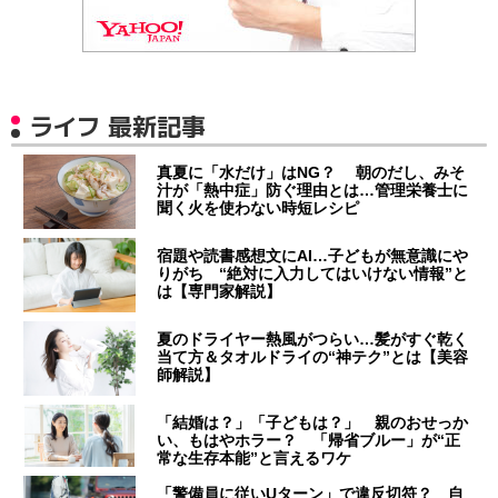
ライフ 最新記事
真夏に「水だけ」はNG？ 朝のだし、みそ
汁が「熱中症」防ぐ理由とは…管理栄養士に
聞く火を使わない時短レシピ
宿題や読書感想文にAI…子どもが無意識にや
りがち “絶対に入力してはいけない情報”と
は【専門家解説】
夏のドライヤー熱風がつらい…髪がすぐ乾く
当て方＆タオルドライの“神テク”とは【美容
師解説】
「結婚は？」「子どもは？」 親のおせっか
い、もはやホラー？ 「帰省ブルー」が“正
常な生存本能”と言えるワケ
「警備員に従いUターン」で違反切符？ 自