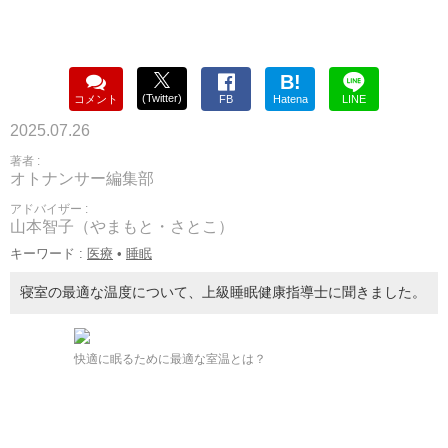
B!
(Twitter)
コメント
FB
Hatena
LINE
2025.07.26
著者 :
オトナンサー編集部
アドバイザー :
山本智子（やまもと・さとこ）
キーワード :
医療
•
睡眠
寝室の最適な温度について、上級睡眠健康指導士に聞きました。
快適に眠るために最適な室温とは？