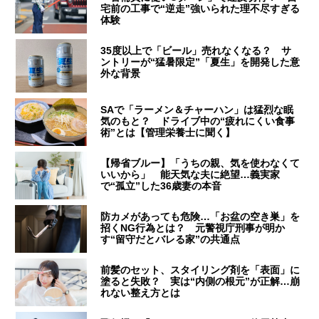
宅前の工事で“逆走”強いられた理不尽すぎる
体験
35度以上で「ビール」売れなくなる？ サ
ントリーが“猛暑限定”「夏生」を開発した意
外な背景
SAで「ラーメン＆チャーハン」は猛烈な眠
気のもと？ ドライブ中の“疲れにくい食事
術”とは【管理栄養士に聞く】
【帰省ブルー】「うちの親、気を使わなくて
いいから」 能天気な夫に絶望…義実家
で“孤立”した36歳妻の本音
防カメがあっても危険…「お盆の空き巣」を
招くNG行為とは？ 元警視庁刑事が明か
す“留守だとバレる家”の共通点
前髪のセット、スタイリング剤を「表面」に
塗ると失敗？ 実は“内側の根元”が正解…崩
れない整え方とは