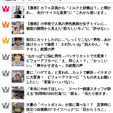
【漫画】カフェ店員から「ミルクと砂糖は？」と聞か
れ… 夫の“ナイスな返答”に「これから使います」
【漫画】小学校で人気の男性教師が女子トイレに…
個室の隙間から見えた“恐ろしいモノ”に「許せない」
前日にカットしたのに…“しっくりこない”男性→あか
抜けカットで激変！ 2.9万いいね「別人やん」「モ
テそう」絶賛の声
“おかっぱ”に悩む男性→バッサリカットで大変身！
ビフォーアフターに「え、同じ人！？」「かっこい
い」「爽やかすぎる～」大絶賛の声
妻に「ハゲてる」と言われ…カットで解決→イケオジ
に大変身！ ビフォーアフターに「うちの夫もお願い
したい」「若返りハンパない」
「本当にやめてほしい」 スーパー銭湯スタッフが訴
える“利用時のNG行為”に「困る」「当たり前すぎ」
大量の「ペットボトル」が楽に運べる！？ 災害時に
役立つ自衛隊の“ライフハック”に「目からうろこ」