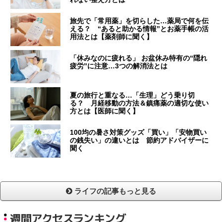
旅先で「常用薬」を切らした…薬局で何を伝
える？ “あると助かる情報”とお薬手帳の活
用法とは【薬剤師に聞く】
「休みなのに疲れる」 お盆休み特有の“隠れ
疲労”に注意…3つの解消法とは
夏の旅行と重なる…「生理」どう乗り切
る？ 月経移動の方法＆鎮痛薬の適切な使い
方とは【医師に聞く】
100均の暑さ対策グッズ「買い」「安物買い
の銭失い」の違いとは 節約アドバイザーに
聞く
ライフの記事もっと見る
週間アクセスランキング