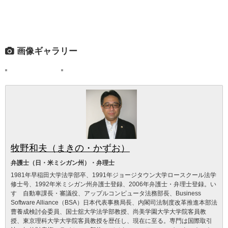
画像ギャラリー
牧野和夫（まきの・かずお）
弁護士（日・米ミシガン州）・弁理士
1981年早稲田大学法学部卒、1991年ジョージタウン大学ロースクール法学
修士号、1992年米ミシガン州弁護士登録、2006年弁護士・弁理士登録。い
すゞ自動車課長・審議役、アップルコンピュータ法務部長、Business
Software Alliance（BSA）日本代表事務局長、内閣司法制度改革推進本部法
曹養成検討会委員、国士舘大学法学部教授、尚美学園大学大学院客員教
授、東京理科大学大学院客員教授を歴任し、現在に至る。専門は国際取引