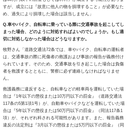
すが、成立には『故意に他人の物を損壊すること』が必要なた
め、過失により損壊した場合は該当しません」
Q.車やバイク、自転車に乗っている際に交通事故を起こしてし
まった場合、どのように対処すればよいのでしょうか。もし適
切に対処しなかった場合はどうなりますか。
牧野さん「道路交通法72条では、車やバイク、自転車の運転者
は、交通事故の際に死傷者の救護および事故の報告が義務付け
られています。そのため、交通事故を引き起こした場合は負傷
者を救護するとともに、警察に必ず連絡しなければなりませ
ん。
救護義務に違反すると、自転車などの軽車両を運転していた場
合は『1年以下の懲役または10万円以下の罰金』（道路交通法
117条の5第1項1号）が、自動車やバイクなどを運転していた場
合は『5年以下の懲役または50万円以下の罰金』（同法117条1
項）が、それぞれ科される可能性があります。また、報告義務
違反の法定刑は『3月以下の懲役または5万円以下の罰金』（同