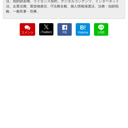
法、知的財産権、ライセンス契約、デジタルコンテンツ、インターネット
法、企業法務、製造物責任、IT法務全般、個人情報保護法、法務・知財戦
略、一般民事・刑事。
B!
(Twitter)
コメント
FB
Hatena
LINE