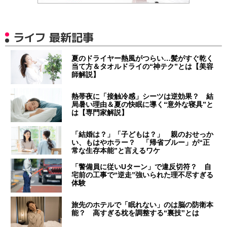
ライフ 最新記事
夏のドライヤー熱風がつらい…髪がすぐ乾く
当て方＆タオルドライの“神テク”とは【美容
師解説】
熱帯夜に「接触冷感」シーツは逆効果？ 結
局暑い理由＆夏の快眠に導く“意外な寝具”と
は【専門家解説】
「結婚は？」「子どもは？」 親のおせっか
い、もはやホラー？ 「帰省ブルー」が“正
常な生存本能”と言えるワケ
「警備員に従いUターン」で違反切符？ 自
宅前の工事で“逆走”強いられた理不尽すぎる
体験
旅先のホテルで「眠れない」のは脳の防衛本
能？ 高すぎる枕を調整する“裏技”とは