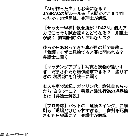
「AIが作った曲」もお金になる？
JASRACの新ルール＆「人間がどこまで作
ったか」の境界線、弁理士が解説
【サッカーW杯】飲食店が「DAZN」個人ア
カでこっそり試合流すとどうなる？ 弁護士
が説く“損害賠償”のリアルなリスク
後ろからあおってきた車が目の前で事故…
「救護」せずに見捨てると罪に問われる？
弁護士に聞く
【マッチングアプリ】写真と実物が違いす
ぎ…だまされたら賠償請求できる？ 盛りす
ぎの“境界線”を弁護士に聞く
友人を車で送迎…ガソリン代、謝礼金もらっ
たら“白タク”に？ 善意と違法行為の境界線
とは【弁護士解説】
【プロ野球】バットの「危険スイング」に罰
則も「退場だけじゃ甘すぎる」 審判を死傷
させたら犯罪に？ 弁護士が解説
キーワード