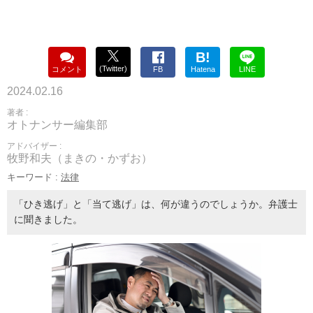
B!
(Twitter)
コメント
FB
Hatena
LINE
2024.02.16
著者 :
オトナンサー編集部
アドバイザー :
牧野和夫（まきの・かずお）
キーワード :
法律
「ひき逃げ」と「当て逃げ」は、何が違うのでしょうか。弁護士
に聞きました。