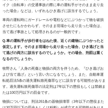
イク（自転車）の交通事故の際に車の運転手がそのまま走り去
った場合』などは、いずれもひき逃げに該当するでしょう。
車両の運転時にガードレールや電柱などにぶつかって物を破損
させたにもかかわらず、そのまま現場から走り去った場合は、
当て逃げ事故として処理されるのが一般的です」
Q.車の運転手が歩行者をはねた後、近くの建物にぶつかったと
仮定します。そのまま現場から走り去った場合、ひき逃げと当
て逃げの両方に該当するのでしょうか。その場合、刑罰は重く
なるのでしょうか。
牧野さん「人身の死傷と物損の両方を伴うため、『ひき逃げお
よび当て逃げ』という言い方になるでしょう。また、自動車運
転処罰法5条の過失運転致死傷罪などに該当する可能性がありま
す。過失運転致死傷罪の法定刑は7年以下の懲役もしくは禁錮ま
たは100万円以下の罰金です。
物損については、刑法261条の器物損壊罪（3年以下の懲役また
は30万円以下の罰金もしくは科料）が成立する可能性がありま