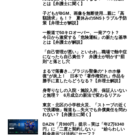
とは【弁護士に聞く】
子どもがBGM、画像を無断使用…親に「高
額請求」も！？ 夏休みのSNSトラブル予防
策【弁理士が解説】
一般道で50キロオーバー、一発アウト？
今日から激変する「危険運転」の新たな基準
とは【弁護士が解説】
「自己管理が悪い」といわれ…職場で熱中症
になったら自己責任？ 弁護士が明かす“罰
則”と落とし穴
まるで落書き…ブラジル聖像の“トホホ修
復”が炎上！ 日本で「著作権切れ」作品を
勝手に直したらどうなる？【弁理士解説】
身寄りなしの入院・施設入所、保証人いない
と無理？ 6月成立の新法で変わるリアル
東京・北区の小学校火災、「ストーブの近く
で洗濯物」報道も…失火でも弁償責任を問わ
れない？【弁護士に聞く】
DAZN「月980円」提示→実は「年2万6340
円」に「二度と契約しない」 “紛らわしい
料金表示”は法的にセーフ？