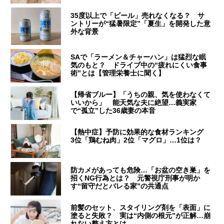
35度以上で「ビール」売れなくなる？ サ
ントリーが“猛暑限定”「夏生」を開発した意
外な背景
SAで「ラーメン＆チャーハン」は猛烈な眠
気のもと？ ドライブ中の“疲れにくい食事
術”とは【管理栄養士に聞く】
【帰省ブルー】「うちの親、気を使わなくて
いいから」 能天気な夫に絶望…義実家
で“孤立”した36歳妻の本音
【熱中症】予防に効果的な食材ランキング
3位「鶏むね肉」2位「マグロ」…1位は？
防カメがあっても危険…「お盆の空き巣」を
招くNG行為とは？ 元警視庁刑事が明か
す“留守だとバレる家”の共通点
前髪のセット、スタイリング剤を「表面」に
塗ると失敗？ 実は“内側の根元”が正解…崩
れない整え方とは