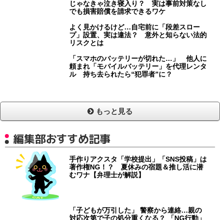
じゃなきゃ泣き寝入り？ 実は事前対策なし
でも損害賠償を請求できるワケ
よく見かけるけど…自宅前に「段差スロー
プ」設置、実は違法？ 意外と知らない法的
リスクとは
「スマホのバッテリーが切れた…」 他人に
頼まれ「モバイルバッテリー」を代理レンタ
ル 持ち去られたら“犯罪者”に？
もっと見る
編集部おすすめ記事
手作りアクスタ「学校提出」「SNS投稿」は
著作権NG！？ 夏休みの宿題＆推し活に潜
むワナ【弁理士が解説】
「子どもが万引した」 警察から連絡…親の
対応次第で子の処分重くなる？ 「NG行動」