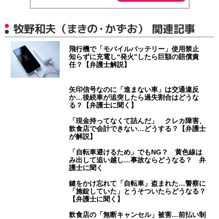
牧野和夫（まきの・かずお） 関連記事
飛行機で「モバイルバッテリー」使用禁止
知らずに充電し“発火”したら巨額の賠償責
任？【弁護士解説】
矢印信号なのに「進まない車」は交通違反
か…後続車が追突したら過失割合はどうな
る？【弁護士に聞く】
「現金持ってなくて詰んだ」 クレカ障害、
飲食店で会計できない…どうする？【弁護士
が解説】
「自転車避けるため」でもNG？ 黄色線は
み出して追い越し…事故ならどうなる？ 弁
護士に聞く
鍵をかけ忘れて「自転車」盗まれた…警察に
「施錠していた」とうそついたらどうなる？
【弁護士に聞く】
飲食店の「無断キャンセル」被害…前払い制