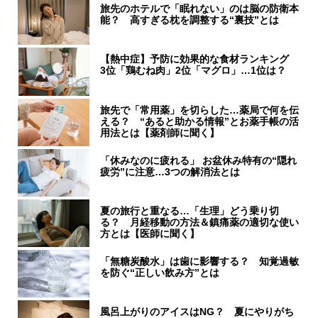
旅先のホテルで「眠れない」のは脳の防衛本
能？ 高すぎる枕を調整する“裏技”とは
【熱中症】予防に効果的な食材ランキング
3位「鶏むね肉」2位「マグロ」…1位は？
旅先で「常用薬」を切らした…薬局で何を伝
える？ “あると助かる情報”とお薬手帳の活
用法とは【薬剤師に聞く】
「休みなのに疲れる」 お盆休み特有の“隠れ
疲労”に注意…3つの解消法とは
夏の旅行と重なる…「生理」どう乗り切
る？ 月経移動の方法＆鎮痛薬の適切な使い
方とは【医師に聞く】
「無糖炭酸水」は歯に影響する？ 知覚過敏
を防ぐ“正しい飲み方”とは
風呂上がりのアイスはNG？ 夏にやりがち