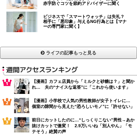
赤字防ぐコツを節約アドバイザーに聞く
ビジネスで「スマートウォッチ」は失礼？
相手に「悪印象」与えるNG行為とは【マナ
ーの専門家に聞く】
ライフの記事もっと見る
週間アクセスランキング
【漫画】カフェ店員から「ミルクと砂糖は？」と聞か
れ… 夫の“ナイスな返答”に「これから使います」
【漫画】小学校で人気の男性教師が女子トイレに…
個室の隙間から見えた“恐ろしいモノ”に「許せない」
前日にカットしたのに…“しっくりこない”男性→あか
抜けカットで激変！ 2.9万いいね「別人やん」「モ
テそう」絶賛の声