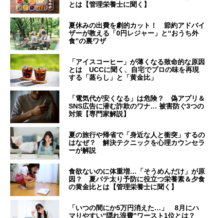
とは【管理栄養士に聞く】
夏休みの出費を劇的カット！ 節約アドバイ
ザーが教える「0円レジャー」と“おうち外
食”の裏ワザ
「アイスコーヒー」が薄くなる致命的な原因
とは UCCに聞く、自宅でプロの味を再現
する「蒸らし」と「黄金比」
「電気代が安くなる」は危険？ 偽アプリ＆
SNS広告に潜む詐欺のワナ… 被害防ぐ3つの
対策【専門家解説】
夏の旅行や帰省で「身近な人と衝突」するの
はなぜ？ 解決テクニックを心理カウンセラ
ーが解説
食欲ないのに体重増…「そうめんだけ」が原
因？ 夏バテ太り予防に役立つ栄養素＆夕食
の黄金比とは【管理栄養士に聞く】
「いつの間にか5万円消えた…」 8月にハ
マりやすい“隠れ浪費”ワースト1位とは？