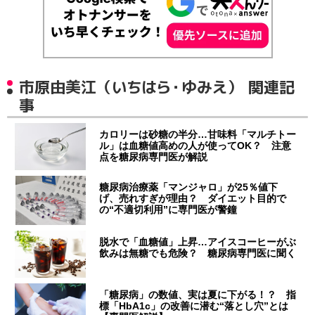
市原由美江（いちはら・ゆみえ） 関連記
事
カロリーは砂糖の半分…甘味料「マルチトー
ル」は血糖値高めの人が使ってOK？ 注意
点を糖尿病専門医が解説
糖尿病治療薬「マンジャロ」が25％値下
げ、売れすぎが理由？ ダイエット目的で
の“不適切利用”に専門医が警鐘
脱水で「血糖値」上昇…アイスコーヒーがぶ
飲みは無糖でも危険？ 糖尿病専門医に聞く
「糖尿病」の数値、実は夏に下がる！？ 指
標「HbA1c」の改善に潜む“落とし穴”とは