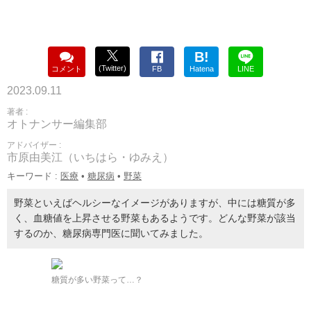
B!
(Twitter)
コメント
FB
Hatena
LINE
2023.09.11
著者 :
オトナンサー編集部
アドバイザー :
市原由美江（いちはら・ゆみえ）
キーワード :
医療
•
糖尿病
•
野菜
野菜といえばヘルシーなイメージがありますが、中には糖質が多
く、血糖値を上昇させる野菜もあるようです。どんな野菜が該当
するのか、糖尿病専門医に聞いてみました。
糖質が多い野菜って…？