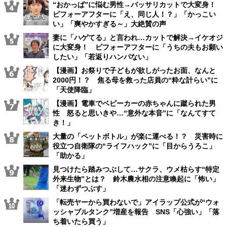
“おかっぱ”に悩む男性→バッサリカットで大変身！
ビフォーアフターに「え、同じ人！？」「かっこい
い」「爽やかすぎる～」大絶賛の声
妻に「ハゲてる」と言われ…カットで解決→イケオジ
に大変身！ ビフォーアフターに「うちの夫もお願い
したい」「若返りハンパない」
【漫画】お祭りで子どもが欲しがったお面、なんと
2000円！？ 焦る母を救った店員の“粋な計らい”に
「天使降臨」
【漫画】電車でベビーカーの赤ちゃんに蹴られた男
性 怒ると思いきや…“意外な本音”に「なんてすて
き！」
大量の「ペットボトル」が楽に運べる！？ 災害時に
役立つ自衛隊の“ライフハック”に「目からうろこ」
「助かる」
見つけたら踏みつぶして…サクラ、ウメ枯らす“特定
外来生物”とは？ 鈴木農水相の注意喚起に「怖い」
「迷わずつぶす」
「転売ヤーから買わないで」アイラップ公式が“ウォ
ッシャブルタンク”増産を報告 SNS「心強い」「落
ち着いたら買う」