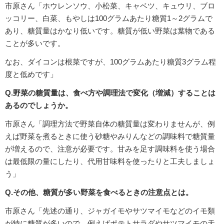
市原さん「ホウレンソウ、小松菜、キャベツ、キュウリ、ブロ
ッコリー、白菜、もやしは100グラムあたり糖質1～2グラムで
あり、糖質量はかなり低いです。糖質が低い野菜は葉物である
ことが多いです。
なお、ダイコンは根菜ですが、100グラムあたり糖質3グラム程
度と低めです」
Q.野菜の糖質量は、食べ方や調理法で変化（増減）することは
あるのでしょうか。
市原さん「調理方法で野菜自体の糖質量は変わりませんが、例
えば野菜を煮るときに使う砂糖やみりんなどの調味料で糖質量
が増えるので、注意が必要です。甘みを足す調味料を使う場合
は最低限の量にしたり、代用甘味料を使ったりと工夫しましょ
う」
Q.その他、糖質が多い野菜を食べるときの注意点とは。
市原さん「先述の通り、ジャガイモやサツマイモなどのイモ類
が特に糖質が多いので、例えばポテトサラダやサツマイモの天