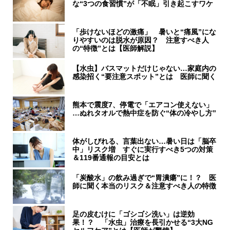
な“3つの食習慣”が「不眠」引き起こすワケ
「歩けないほどの激痛」 暑いと“痛風”にな
りやすいのは脱水が原因？ 注意すべき人
の“特徴”とは【医師解説】
【水虫】バスマットだけじゃない…家庭内の
感染招く“要注意スポット”とは 医師に聞く
熊本で震度7、停電で「エアコン使えない」
…ぬれタオルで熱中症を防ぐ“体の冷やし方”
体がしびれる、言葉出ない…暑い日は「脳卒
中」リスク増 すぐに実行すべき5つの対策
＆119番通報の目安とは
「炭酸水」の飲み過ぎで“胃潰瘍”に！？ 医
師に聞く本当のリスク＆注意すべき人の特徴
足の皮むけに「ゴシゴシ洗い」は逆効
果！？ 「水虫」治療を長引かせる“3大NG