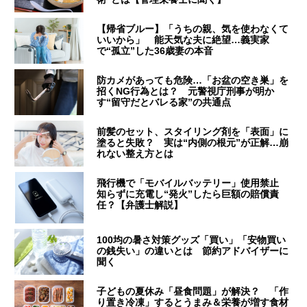
【帰省ブルー】「うちの親、気を使わなくて
いいから」 能天気な夫に絶望…義実家
で“孤立”した36歳妻の本音
防カメがあっても危険…「お盆の空き巣」を
招くNG行為とは？ 元警視庁刑事が明か
す“留守だとバレる家”の共通点
前髪のセット、スタイリング剤を「表面」に
塗ると失敗？ 実は“内側の根元”が正解…崩
れない整え方とは
飛行機で「モバイルバッテリー」使用禁止
知らずに充電し“発火”したら巨額の賠償責
任？【弁護士解説】
100均の暑さ対策グッズ「買い」「安物買い
の銭失い」の違いとは 節約アドバイザーに
聞く
子どもの夏休み「昼食問題」が解決？ 「作
り置き冷凍」するとうまみ＆栄養が増す食材