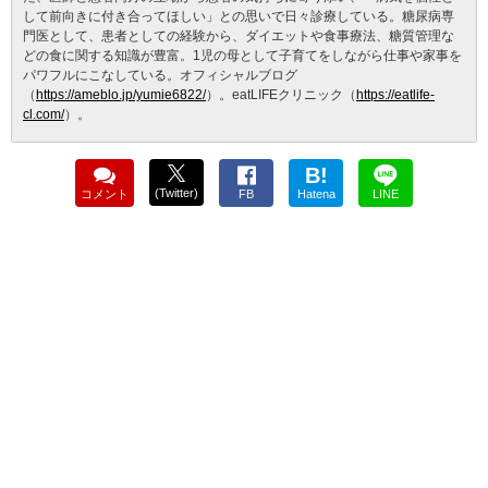
して前向きに付き合ってほしい」との思いで日々診療している。糖尿病専
門医として、患者としての経験から、ダイエットや食事療法、糖質管理な
どの食に関する知識が豊富。1児の母として子育てをしながら仕事や家事を
パワフルにこなしている。オフィシャルブログ
（
https://ameblo.jp/yumie6822/
）。eatLIFEクリニック（
https://eatlife-
cl.com/
）。
B!
(Twitter)
コメント
FB
Hatena
LINE