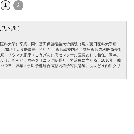
1
2
だいき）
藤田医科大学）卒業。同年藤田保健衛生大学病院（現・藤田医科大学病
。2007年より医局長、2011年、総合診療内科／救急総合内科医局長を
合診療・リウマチ膠原（こうげん）病センターに医員として着任。同年、
年より、あんどう内科クリニック院長として治療に当たる。2018年、岐
2020年、岐阜大学医学部総合病態内科学客員講師。あんどう内科クリ