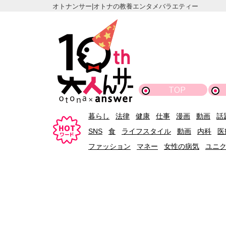
オトナンサー|オトナの教養エンタメバラエティー
TOP
暮らし
法律
健康
仕事
漫画
動画
話
SNS
食
ライフスタイル
動画
内科
医
ファッション
マネー
女性の病気
ユニ