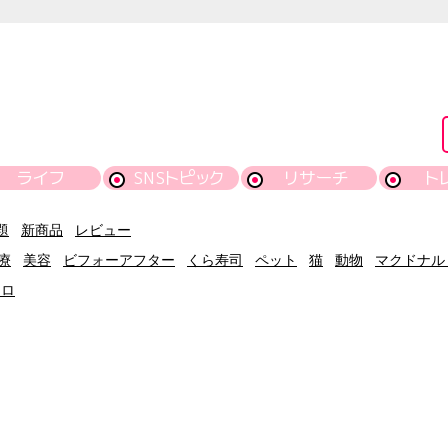
ライフ
SNSトピック
リサーチ
ト
題
新商品
レビュー
療
美容
ビフォーアフター
くら寿司
ペット
猫
動物
マクドナル
クロ