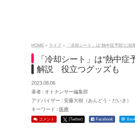
HOME
ライフ
「冷却シート」は“熱中症予防”に
「冷却シート」は“熱中症
解説 役立つグッズも
2023.08.06
著者 :
オトナンサー編集部
アドバイザー :
安藤大樹（あんどう・だいき）
キーワード :
医療
コメント
(Twitter)
Facebook
B!
Boo