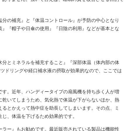
塩分の補充』と『体温コントロール』が予防の中心となり
装』『帽子や日傘の使用』『日陰の利用』などが基本とな
水分とミネラルを補充すること』『深部体温（体内部の体
ーツドリングや経口補水液の摂取が効果的なので、ここでは
です。近年、ハンディータイプの扇風機を持ち歩く人が増
に乾いてしまうため、気化熱で体温が下がらないほか、熱
えるとかえって熱中症を助長してしまいます。その点、ミ
生じ、体温を下げるため効果的です。
ーラー』もお勧めです。最近販売されている製品は機能性