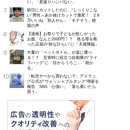
い」「若返りハンパない」
前日にカットしたのに…“しっくりこな
い”男性→あか抜けカットで激変！ 2.9
万いいね「別人やん」「モテそう」絶
賛の声
【漫画】お祭りで子どもが欲しがった
お面、なんと2000円！？ 焦る母を救
った店員の“粋な計らい”に「天使降臨」
大量の「ペットボトル」が楽に運べ
る！？ 災害時に役立つ自衛隊の“ライ
フハック”に「目からうろこ」「助か
る」
「転売ヤーから買わないで」アイラッ
プ公式が“ウォッシャブルタンク”増産を
報告 SNS「心強い」「落ち着いたら
買う」