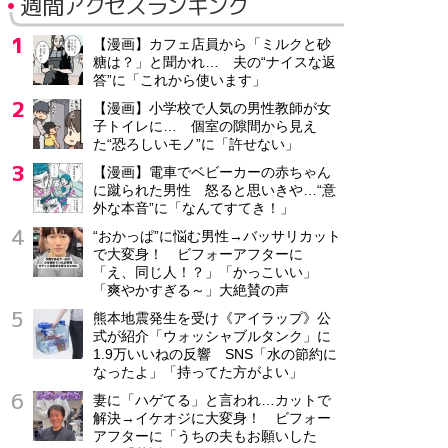
週間アクセスランキング
【漫画】カフェ店員から「ミルクと砂
糖は？」と聞かれ… 夫の“ナイスな返
答”に「これから使います」
【漫画】小学校で人気の男性教師が女
子トイレに… 個室の隙間から見え
た“恐ろしいモノ”に「許せない」
【漫画】電車でベビーカーの赤ちゃん
に蹴られた男性 怒ると思いきや…“意
外な本音”に「なんてすてき！」
“おかっぱ”に悩む男性→バッサリカット
で大変身！ ビフォーアフターに
「え、同じ人！？」「かっこいい」
「爽やかすぎる～」大絶賛の声
熊本地震発生を受け《アイラップ》公
式が紹介「ウォッシャブルタンク」に
1.9万いいねの反響 SNS「水の節約に
なったよ」「持ってた方がよい」
妻に「ハゲてる」と言われ…カットで
解決→イケオジに大変身！ ビフォー
アフターに「うちの夫もお願いした