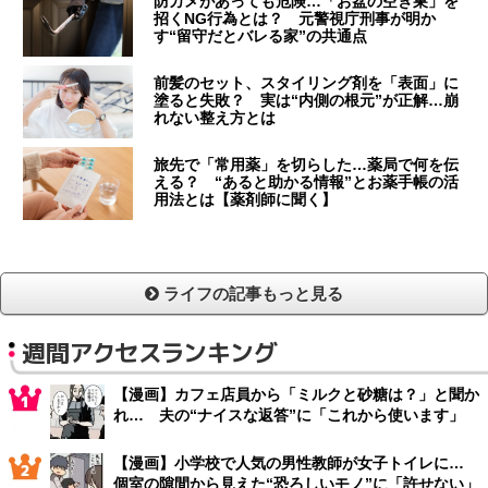
防カメがあっても危険…「お盆の空き巣」を
招くNG行為とは？ 元警視庁刑事が明か
す“留守だとバレる家”の共通点
前髪のセット、スタイリング剤を「表面」に
塗ると失敗？ 実は“内側の根元”が正解…崩
れない整え方とは
旅先で「常用薬」を切らした…薬局で何を伝
える？ “あると助かる情報”とお薬手帳の活
用法とは【薬剤師に聞く】
ライフの記事もっと見る
週間アクセスランキング
【漫画】カフェ店員から「ミルクと砂糖は？」と聞か
れ… 夫の“ナイスな返答”に「これから使います」
【漫画】小学校で人気の男性教師が女子トイレに…
個室の隙間から見えた“恐ろしいモノ”に「許せない」