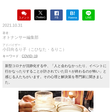
B!
(Twitter)
コメント
FB
Hatena
LINE
2021.10.31
著者 :
オトナンサー編集部
アドバイザー :
小日向るり子（こひなた・るりこ）
キーワード :
COVID−19
新型コロナが沈静化する中、「人と会わなかったり、イベントに
行かなったりすることが許されていた日々が終わるのが怖い」と
感じる人たちがいます。その心理と解決策を専門家に聞きまし
た。