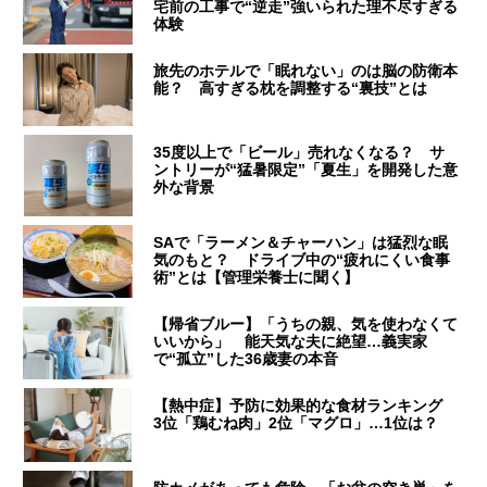
宅前の工事で“逆走”強いられた理不尽すぎる
体験
旅先のホテルで「眠れない」のは脳の防衛本
能？ 高すぎる枕を調整する“裏技”とは
35度以上で「ビール」売れなくなる？ サ
ントリーが“猛暑限定”「夏生」を開発した意
外な背景
SAで「ラーメン＆チャーハン」は猛烈な眠
気のもと？ ドライブ中の“疲れにくい食事
術”とは【管理栄養士に聞く】
【帰省ブルー】「うちの親、気を使わなくて
いいから」 能天気な夫に絶望…義実家
で“孤立”した36歳妻の本音
【熱中症】予防に効果的な食材ランキング
3位「鶏むね肉」2位「マグロ」…1位は？