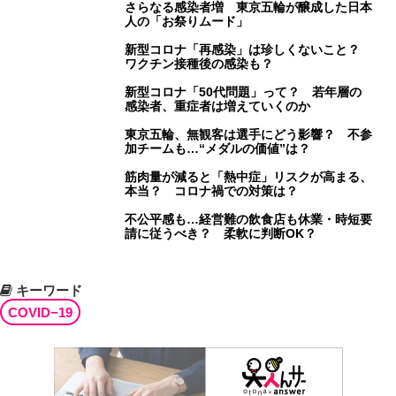
さらなる感染者増 東京五輪が醸成した日本
人の「お祭りムード」
新型コロナ「再感染」は珍しくないこと？
ワクチン接種後の感染も？
新型コロナ「50代問題」って？ 若年層の
感染者、重症者は増えていくのか
東京五輪、無観客は選手にどう影響？ 不参
加チームも…“メダルの価値”は？
筋肉量が減ると「熱中症」リスクが高まる、
本当？ コロナ禍での対策は？
不公平感も…経営難の飲食店も休業・時短要
請に従うべき？ 柔軟に判断OK？
キーワード
COVID−19