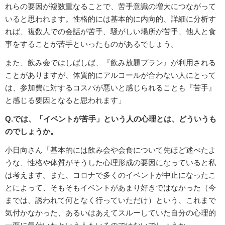
れらの要因が複数重なることで、苦手意識の増大につながって
いると思われます。性格的には基本的に内向的、詳細に分析す
れば、複数人での会話が苦手、騒がしい場所が苦手、他人と食
事をすることが苦手といったものがあるでしょう。
また、飲み会ではしばしば、『飲み放題プラン』が利用される
ことがありますが、体質的にアルコールが合わない人にとって
は、参加費に対するコスパが悪いと感じられることも『苦手』
と感じる要因となると思われます」
Q.では、「イベントが苦手」という人の心理とは、どういうも
のでしょうか。
小日向さん「基本的には飲み会や会食について先ほど述べたよ
うな、性格や体質がそうした心理形成の要因になっていると私
は考えます。また、コロナで多くのイベントが中止になったこ
とによって、そもそもイベントがあまり好きではなかった（今
までは、誘われて何となく行っていただけ）という、これまで
気付かなかった、あるいはあえてスルーしていた自分の心理的