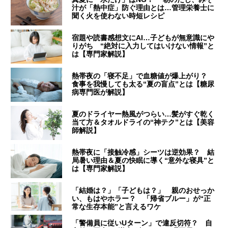
汁が「熱中症」防ぐ理由とは…管理栄養士に
聞く火を使わない時短レシピ
宿題や読書感想文にAI…子どもが無意識にや
りがち “絶対に入力してはいけない情報”と
は【専門家解説】
熱帯夜の「寝不足」で血糖値が爆上がり？
食事を我慢しても太る“夏の盲点”とは【糖尿
病専門医が解説】
夏のドライヤー熱風がつらい…髪がすぐ乾く
当て方＆タオルドライの“神テク”とは【美容
師解説】
熱帯夜に「接触冷感」シーツは逆効果？ 結
局暑い理由＆夏の快眠に導く“意外な寝具”と
は【専門家解説】
「結婚は？」「子どもは？」 親のおせっか
い、もはやホラー？ 「帰省ブルー」が“正
常な生存本能”と言えるワケ
「警備員に従いUターン」で違反切符？ 自