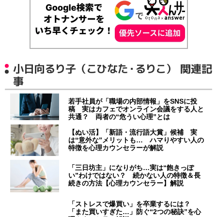
小日向るり子（こひなた・るりこ） 関連記
事
若手社員が「職場の内部情報」をSNSに投
稿 実はカフェでオンライン会議をする人と
共通？ 両者の“危うい心理”とは
【ぬい活】「新語・流行語大賞」候補 実
は“意外な”メリットも… ハマりやすい人の
特徴を心理カウンセラーが解説
「三日坊主」になりがち…実は“飽きっぽ
い”わけではない？ 続かない人の特徴＆長
続きの方法【心理カウンセラー】解説
「ストレスで爆買い」を卒業するには？
「また買いすぎた…」防ぐ“2つの秘訣”を心