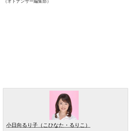
（オトナンサー編集部）
小日向るり子（こひなた・るりこ）