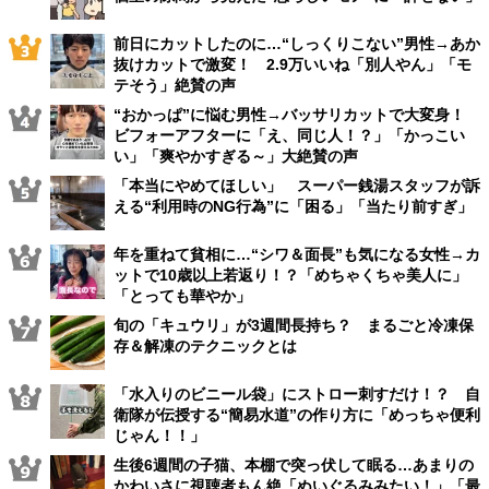
前日にカットしたのに…“しっくりこない”男性→あか
抜けカットで激変！ 2.9万いいね「別人やん」「モ
テそう」絶賛の声
“おかっぱ”に悩む男性→バッサリカットで大変身！
ビフォーアフターに「え、同じ人！？」「かっこい
い」「爽やかすぎる～」大絶賛の声
「本当にやめてほしい」 スーパー銭湯スタッフが訴
える“利用時のNG行為”に「困る」「当たり前すぎ」
年を重ねて貧相に…“シワ＆面長”も気になる女性→カ
ットで10歳以上若返り！？「めちゃくちゃ美人に」
「とっても華やか」
旬の「キュウリ」が3週間長持ち？ まるごと冷凍保
存＆解凍のテクニックとは
「水入りのビニール袋」にストロー刺すだけ！？ 自
衛隊が伝授する“簡易水道”の作り方に「めっちゃ便利
じゃん！！」
生後6週間の子猫、本棚で突っ伏して眠る…あまりの
かわいさに視聴者もん絶「ぬいぐるみみたい！」「最