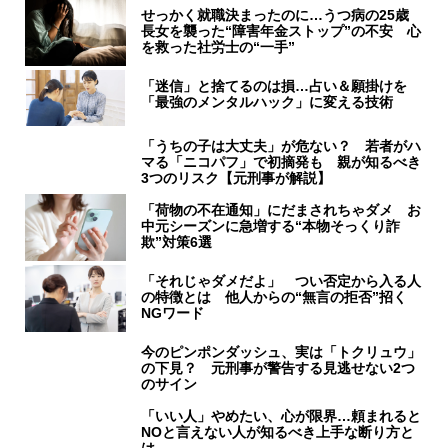
せっかく就職決まったのに…うつ病の25歳
長女を襲った“障害年金ストップ”の不安 心
を救った社労士の“一手”
「迷信」と捨てるのは損…占い＆願掛けを
「最強のメンタルハック」に変える技術
「うちの子は大丈夫」が危ない？ 若者がハ
マる「ニコパフ」で初摘発も 親が知るべき
3つのリスク【元刑事が解説】
「荷物の不在通知」にだまされちゃダメ お
中元シーズンに急増する“本物そっくり詐
欺”対策6選
「それじゃダメだよ」 つい否定から入る人
の特徴とは 他人からの“無言の拒否”招く
NGワード
今のピンポンダッシュ、実は「トクリュウ」
の下見？ 元刑事が警告する見逃せない2つ
のサイン
「いい人」やめたい、心が限界…頼まれると
NOと言えない人が知るべき上手な断り方と
は