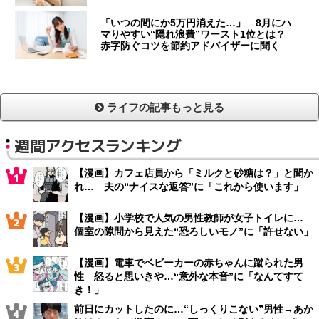
「いつの間にか5万円消えた…」 8月にハ
マりやすい“隠れ浪費”ワースト1位とは？
赤字防ぐコツを節約アドバイザーに聞く
ライフの記事もっと見る
週間アクセスランキング
【漫画】カフェ店員から「ミルクと砂糖は？」と聞か
れ… 夫の“ナイスな返答”に「これから使います」
【漫画】小学校で人気の男性教師が女子トイレに…
個室の隙間から見えた“恐ろしいモノ”に「許せない」
【漫画】電車でベビーカーの赤ちゃんに蹴られた男
性 怒ると思いきや…“意外な本音”に「なんてすて
き！」
前日にカットしたのに…“しっくりこない”男性→あか