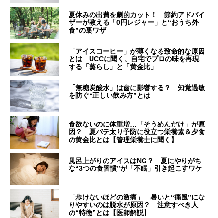
夏休みの出費を劇的カット！ 節約アドバイ
ザーが教える「0円レジャー」と“おうち外
食”の裏ワザ
「アイスコーヒー」が薄くなる致命的な原因
とは UCCに聞く、自宅でプロの味を再現
する「蒸らし」と「黄金比」
「無糖炭酸水」は歯に影響する？ 知覚過敏
を防ぐ“正しい飲み方”とは
食欲ないのに体重増…「そうめんだけ」が原
因？ 夏バテ太り予防に役立つ栄養素＆夕食
の黄金比とは【管理栄養士に聞く】
風呂上がりのアイスはNG？ 夏にやりがち
な“3つの食習慣”が「不眠」引き起こすワケ
「歩けないほどの激痛」 暑いと“痛風”にな
りやすいのは脱水が原因？ 注意すべき人
の“特徴”とは【医師解説】