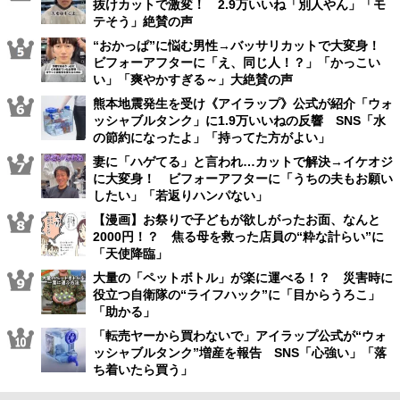
抜けカットで激変！ 2.9万いいね「別人やん」「モ
テそう」絶賛の声
“おかっぱ”に悩む男性→バッサリカットで大変身！
ビフォーアフターに「え、同じ人！？」「かっこい
い」「爽やかすぎる～」大絶賛の声
熊本地震発生を受け《アイラップ》公式が紹介「ウォ
ッシャブルタンク」に1.9万いいねの反響 SNS「水
の節約になったよ」「持ってた方がよい」
妻に「ハゲてる」と言われ…カットで解決→イケオジ
に大変身！ ビフォーアフターに「うちの夫もお願い
したい」「若返りハンパない」
【漫画】お祭りで子どもが欲しがったお面、なんと
2000円！？ 焦る母を救った店員の“粋な計らい”に
「天使降臨」
大量の「ペットボトル」が楽に運べる！？ 災害時に
役立つ自衛隊の“ライフハック”に「目からうろこ」
「助かる」
「転売ヤーから買わないで」アイラップ公式が“ウォ
ッシャブルタンク”増産を報告 SNS「心強い」「落
ち着いたら買う」