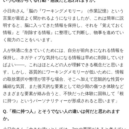
いう心理からくる行動・態度だと思われますか。
小日向さん「脳の『ワーキングメモリー』（作業記憶）という
言葉が最近よく聞かれるようになりましたが、これは簡単に説
明すると、脳に入ってきた情報を保持し、それを『覚えておく
情報』と『削除する情報』に整理して判断し、物事を進めてい
く能力のことをいいます。
人が快適に生きていくためには、自分が前向きになれる情報を
保持し、ネガティブな気持ちになる情報は早めに削除していけ
ばよい――。これはほとんどの人が理解できる概念だと思いま
す。しかし、器質的にワーキングメモリーが低いために、情報
の取捨選択や整理が苦手な場合、そこへ加えて悲観的な性質や
繊細な気質、また後天的な要素として幼少期の傷つき体験など
さまざまな要素が絡み合うと、不快だった体験に固執して『根
に持つ』というパーソナリティーが形成されると思います」
Q.「根に持つ人」とそうでない人の違いは何だと思われます
か。