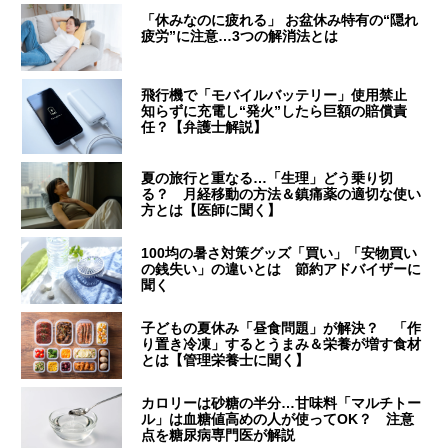
「休みなのに疲れる」 お盆休み特有の“隠れ
疲労”に注意…3つの解消法とは
飛行機で「モバイルバッテリー」使用禁止
知らずに充電し“発火”したら巨額の賠償責
任？【弁護士解説】
夏の旅行と重なる…「生理」どう乗り切
る？ 月経移動の方法＆鎮痛薬の適切な使い
方とは【医師に聞く】
100均の暑さ対策グッズ「買い」「安物買い
の銭失い」の違いとは 節約アドバイザーに
聞く
子どもの夏休み「昼食問題」が解決？ 「作
り置き冷凍」するとうまみ＆栄養が増す食材
とは【管理栄養士に聞く】
カロリーは砂糖の半分…甘味料「マルチトー
ル」は血糖値高めの人が使ってOK？ 注意
点を糖尿病専門医が解説