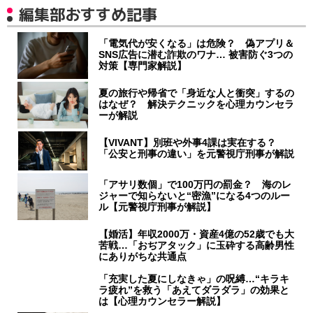
編集部おすすめ記事
「電気代が安くなる」は危険？ 偽アプリ＆
SNS広告に潜む詐欺のワナ… 被害防ぐ3つの
対策【専門家解説】
夏の旅行や帰省で「身近な人と衝突」するの
はなぜ？ 解決テクニックを心理カウンセラ
ーが解説
【VIVANT】別班や外事4課は実在する？
「公安と刑事の違い」を元警視庁刑事が解説
「アサリ数個」で100万円の罰金？ 海のレ
ジャーで知らないと“密漁”になる4つのルー
ル【元警視庁刑事が解説】
【婚活】年収2000万・資産4億の52歳でも大
苦戦…「おぢアタック」に玉砕する高齢男性
にありがちな共通点
「充実した夏にしなきゃ」の呪縛…“キラキ
ラ疲れ”を救う「あえてダラダラ」の効果と
は【心理カウンセラー解説】