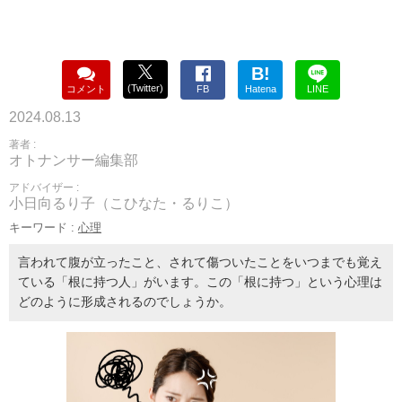
B!
(Twitter)
コメント
FB
Hatena
LINE
2024.08.13
著者 :
オトナンサー編集部
アドバイザー :
小日向るり子（こひなた・るりこ）
キーワード :
心理
言われて腹が立ったこと、されて傷ついたことをいつまでも覚え
ている「根に持つ人」がいます。この「根に持つ」という心理は
どのように形成されるのでしょうか。