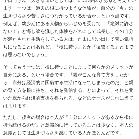
小日向さん「大きな違いとしては、2つの要因があると考えてい
ます。一つは、過去の根に持つような体験が、自分の『今』の
生きづらさや苦しさにつながっているか否か、という点です。
例えば、幼少期にある人物からいじめを受けて、『絶対に許さ
ない！』と悔し涙を流した体験をバネにして成長し、今の自分
が満たされた生活をしている人は、たまに思い出して苦い気持
ちになることはあれど、『根に持つ』とか『復讐する』とまで
は思わないでしょう。
そしてもう一つは、根に持つことによって何らかのメリットが
自分にある、という場合です。『親がこんな育て方をしたか
ら、自分は経済的に困窮する生活になってしまったのだ』と親
の育て方を根に持ち、それを発信することによって、それを聞
いた親から経済的支援を得られる、などのケースがこれに当て
はまります。
ただし、後者の場合は本人が『自分にメリットがあるから根に
持ち続けるのだ』と意識的に行っていることは少なく、本人の
意識としては生きづらさを感じている人がほとんどです」