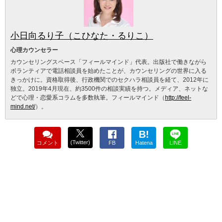
小日向るり子（こひなた・るりこ）
心理カウンセラー
カウンセリングスペース「フィールマインド」代表。出版社で働きながら
ボランティアで電話相談員を始めたことが、カウンセリングの世界に入る
きっかけに。資格取得後、行政機関でのセクハラ相談員を経て、2012年に
独立。2019年4月現在、約3500件の相談実績を持つ。メディア、ネットな
どで心理・恋愛系コラムを多数執筆。フィールマインド（
http://feel-
mind.net/
）。
B!
(Twitter)
コメント
FB
Hatena
LINE