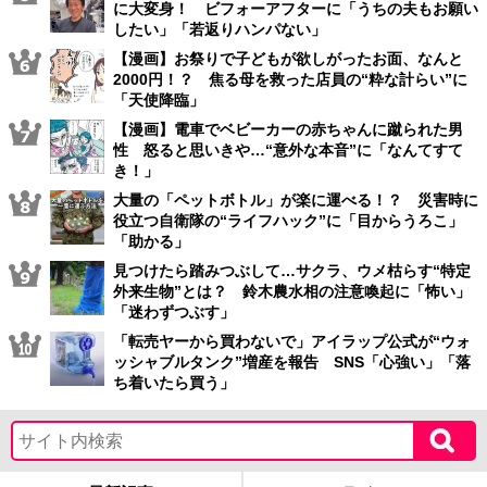
に大変身！ ビフォーアフターに「うちの夫もお願い
したい」「若返りハンパない」
【漫画】お祭りで子どもが欲しがったお面、なんと
2000円！？ 焦る母を救った店員の“粋な計らい”に
「天使降臨」
【漫画】電車でベビーカーの赤ちゃんに蹴られた男
性 怒ると思いきや…“意外な本音”に「なんてすて
き！」
大量の「ペットボトル」が楽に運べる！？ 災害時に
役立つ自衛隊の“ライフハック”に「目からうろこ」
「助かる」
見つけたら踏みつぶして…サクラ、ウメ枯らす“特定
外来生物”とは？ 鈴木農水相の注意喚起に「怖い」
「迷わずつぶす」
「転売ヤーから買わないで」アイラップ公式が“ウォ
ッシャブルタンク”増産を報告 SNS「心強い」「落
ち着いたら買う」