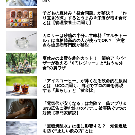
子どもの夏休み「昼食問題」が解決？ 「作
り置き冷凍」するとうまみ＆栄養が増す食材
とは【管理栄養士に聞く】
カロリーは砂糖の半分…甘味料「マルチトー
ル」は血糖値高めの人が使ってOK？ 注意
点を糖尿病専門医が解説
夏休みの出費を劇的カット！ 節約アドバイ
ザーが教える「0円レジャー」と“おうち外
食”の裏ワザ
「アイスコーヒー」が薄くなる致命的な原因
とは UCCに聞く、自宅でプロの味を再現
する「蒸らし」と「黄金比」
「電気代が安くなる」は危険？ 偽アプリ＆
SNS広告に潜む詐欺のワナ… 被害防ぐ3つの
対策【専門家解説】
「無糖炭酸水」は歯に影響する？ 知覚過敏
を防ぐ“正しい飲み方”とは