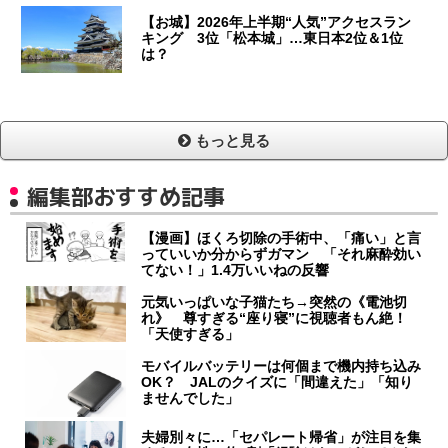
【お城】2026年上半期“人気”アクセスラン
キング 3位「松本城」…東日本2位＆1位
は？
もっと見る
編集部おすすめ記事
【漫画】ほくろ切除の手術中、「痛い」と言
っていいか分からずガマン 「それ麻酔効い
てない！」1.4万いいねの反響
元気いっぱいな子猫たち→突然の《電池切
れ》 尊すぎる“座り寝”に視聴者もん絶！
「天使すぎる」
モバイルバッテリーは何個まで機内持ち込み
OK？ JALのクイズに「間違えた」「知り
ませんでした」
夫婦別々に…「セパレート帰省」が注目を集