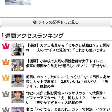
ライフの記事もっと見る
週間アクセスランキング
【漫画】カフェ店員から「ミルクと砂糖は？」と聞か
れ… 夫の“ナイスな返答”に「これから使います」
【漫画】小学校で人気の男性教師が女子トイレに…
個室の隙間から見えた“恐ろしいモノ”に「許せない」
前日にカットしたのに…“しっくりこない”男性→あか
抜けカットで激変！ 2.9万いいね「別人やん」「モ
テそう」絶賛の声
“おかっぱ”に悩む男性→バッサリカットで大変身！
ビフォーアフターに「え、同じ人！？」「かっこい
い」「爽やかすぎる～」大絶賛の声
妻に「ハゲてる」と言われ…カットで解決→イケオジ