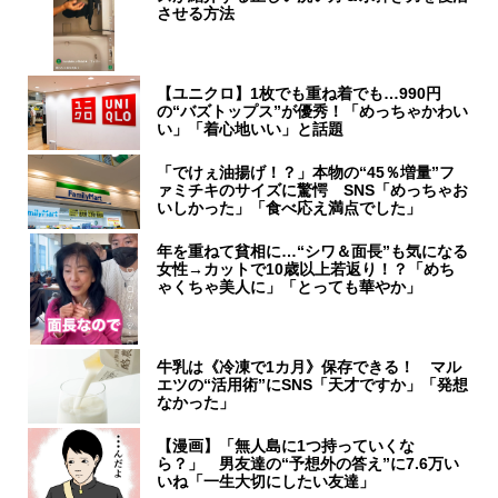
させる方法
【ユニクロ】1枚でも重ね着でも…990円
の“バズトップス”が優秀！「めっちゃかわい
い」「着心地いい」と話題
「でけぇ油揚げ！？」本物の“45％増量”フ
ァミチキのサイズに驚愕 SNS「めっちゃお
いしかった」「食べ応え満点でした」
年を重ねて貧相に…“シワ＆面長”も気になる
女性→カットで10歳以上若返り！？「めち
ゃくちゃ美人に」「とっても華やか」
牛乳は《冷凍で1カ月》保存できる！ マル
エツの“活用術”にSNS「天才ですか」「発想
なかった」
【漫画】「無人島に1つ持っていくな
ら？」 男友達の“予想外の答え”に7.6万い
いね「一生大切にしたい友達」