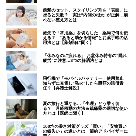
前髪のセット、スタイリング剤を「表面」に
塗ると失敗？ 実は“内側の根元”が正解…崩
れない整え方とは
旅先で「常用薬」を切らした…薬局で何を伝
える？ “あると助かる情報”とお薬手帳の活
用法とは【薬剤師に聞く】
「休みなのに疲れる」 お盆休み特有の“隠れ
疲労”に注意…3つの解消法とは
飛行機で「モバイルバッテリー」使用禁止
知らずに充電し“発火”したら巨額の賠償責
任？【弁護士解説】
夏の旅行と重なる…「生理」どう乗り切
る？ 月経移動の方法＆鎮痛薬の適切な使い
方とは【医師に聞く】
100均の暑さ対策グッズ「買い」「安物買い
の銭失い」の違いとは 節約アドバイザーに
聞く