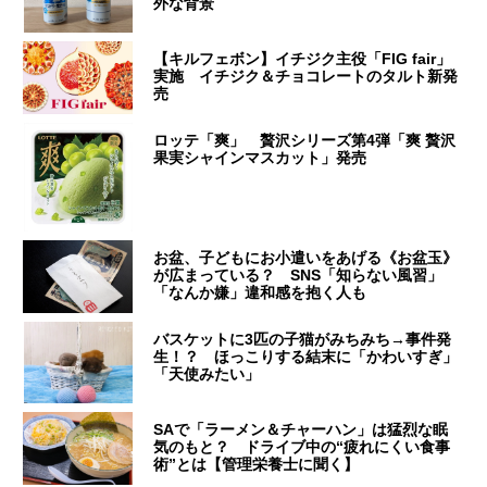
外な背景
【キルフェボン】イチジク主役「FIG fair」
実施 イチジク＆チョコレートのタルト新発
売
ロッテ「爽」 贅沢シリーズ第4弾「爽 贅沢
果実シャインマスカット」発売
お盆、子どもにお小遣いをあげる《お盆玉》
が広まっている？ SNS「知らない風習」
「なんか嫌」違和感を抱く人も
バスケットに3匹の子猫がみちみち→事件発
生！？ ほっこりする結末に「かわいすぎ」
「天使みたい」
SAで「ラーメン＆チャーハン」は猛烈な眠
気のもと？ ドライブ中の“疲れにくい食事
術”とは【管理栄養士に聞く】