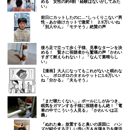
める 女性の約4割「経験はないがしてみた
い」
前日にカットしたのに…“しっくりこない”男
性→あか抜けカットで激変！ 2.9万いいね
「別人やん」「モテそう」絶賛の声
後ろ足で立って歩く子猫、見事なターンを決
める！ 賢さに視聴者から驚嘆の声「かわい
すぎて耐えられない！」「なんて素晴らし
い」
【漫画】大人になってもこれがないと眠れな
い… ボロボロのタオルケットに1.6万いい
ね「分かる」「夫もそう」
「まだ寝たくない…」ポールにしがみつき、
眠気をガマンする子猫に視聴者もん絶！「電
車の中でこういう人見る」「かわいいは正
義」
「ぬれた傘」放置すると臭いの原因に ハン
ズが紹介する正しい洗い方＆水弾き力を復活