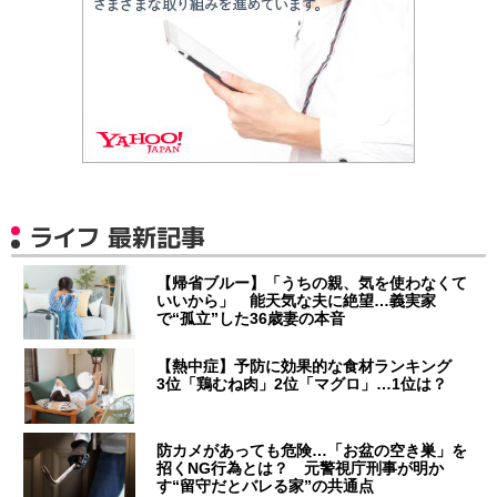
ライフ 最新記事
【帰省ブルー】「うちの親、気を使わなくて
いいから」 能天気な夫に絶望…義実家
で“孤立”した36歳妻の本音
【熱中症】予防に効果的な食材ランキング
3位「鶏むね肉」2位「マグロ」…1位は？
防カメがあっても危険…「お盆の空き巣」を
招くNG行為とは？ 元警視庁刑事が明か
す“留守だとバレる家”の共通点