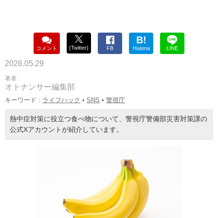
B!
(Twitter)
コメント
FB
Hatena
LINE
2026.05.29
著者 :
オトナンサー編集部
キーワード :
ライフハック
•
SNS
•
警視庁
熱中症対策に役立つ食べ物について、警視庁警備部災害対策課の
公式Xアカウントが紹介しています。