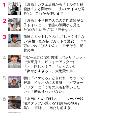
【漫画】カフェ店員から「ミルクと砂
糖は？」と聞かれ… 夫の“ナイスな返
答”に「これから使います」
【漫画】小学校で人気の男性教師が女
子トイレに… 個室の隙間から見え
た“恐ろしいモノ”に「許せない」
前日にカットしたのに…“しっくりこな
い”男性→あか抜けカットで激変！ 2.9
万いいね「別人やん」「モテそう」絶
賛の声
“おかっぱ”に悩む男性→バッサリカット
で大変身！ ビフォーアフターに
「え、同じ人！？」「かっこいい」
「爽やかすぎる～」大絶賛の声
妻に「ハゲてる」と言われ…カットで
解決→イケオジに大変身！ ビフォー
アフターに「うちの夫もお願いした
い」「若返りハンパない」
「本当にやめてほしい」 スーパー銭
湯スタッフが訴える“利用時のNG行
為”に「困る」「当たり前すぎ」