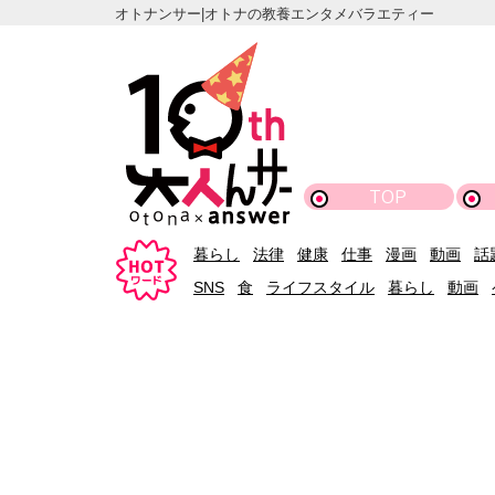
オトナンサー|オトナの教養エンタメバラエティー
TOP
暮らし
法律
健康
仕事
漫画
動画
話
SNS
食
ライフスタイル
暮らし
動画