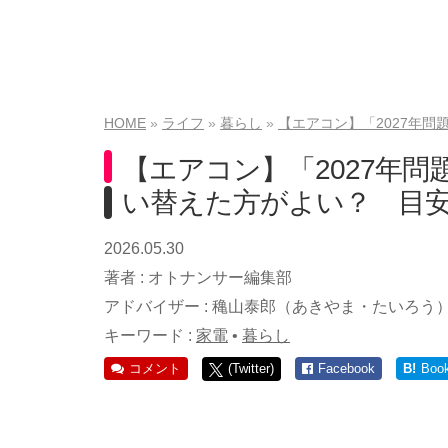
HOME
ライフ
暮らし
【エアコン】「2027年
【エアコン】「2027年
い替えた方がよい？ 目
2026.05.30
著者 :
オトナンサー編集部
アドバイザー :
穐山泰郎（あきやま・たいろう
キーワード :
家電
•
暮らし
コメント
(Twitter)
Facebook
B!
Boo