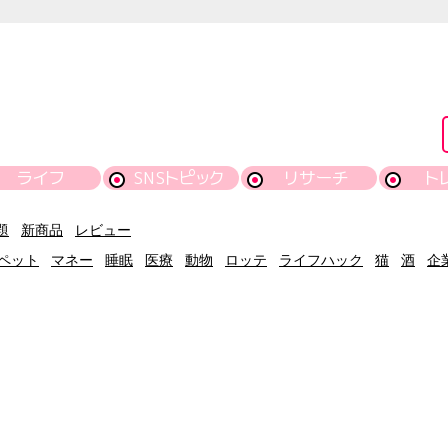
ライフ
SNSトピック
リサーチ
ト
題
新商品
レビュー
ペット
マネー
睡眠
医療
動物
ロッテ
ライフハック
猫
酒
企