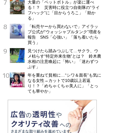
大量の「ペットボトル」が楽に運べ
る！？ 災害時に役立つ自衛隊の“ライ
フハック”に「目からうろこ」「助か
る」
「転売ヤーから買わないで」アイラッ
プ公式が“ウォッシャブルタンク”増産を
報告 SNS「心強い」「落ち着いたら
買う」
見つけたら踏みつぶして…サクラ、ウ
メ枯らす“特定外来生物”とは？ 鈴木農
水相の注意喚起に「怖い」「迷わずつ
ぶす」
年を重ねて貧相に…“シワ＆面長”も気に
なる女性→カットで10歳以上若返
り！？「めちゃくちゃ美人に」「とっ
ても華やか」