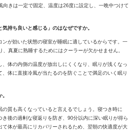
風向きは一定で固定、温度は26度に設定し、一晩中つけて
と気持ち良いと感じる」のはなぜですか。
コンが効いた状態の寝室が睡眠に適しているからです。一
おり、真夏に熟睡するためにはクーラーが欠かせません。
し、体の内側の温度が放出しにくくなり、眠りが浅くなっ
て、体に直接冷風が当たるのを防ぐことで満足のいく眠り
か。
眠の質も高くなっていると言えるでしょう。寝つき時に
つき後の過剰な寝返りを防ぎ、90分以内に深い眠りが得ら
出て体が最高にリカバリーされるため、翌朝の快適度が大