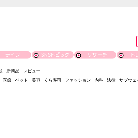
ライフ
SNSトピック
リサーチ
ト
題
新商品
レビュー
医療
ペット
美容
くら寿司
ファッション
内科
法律
サブウェ