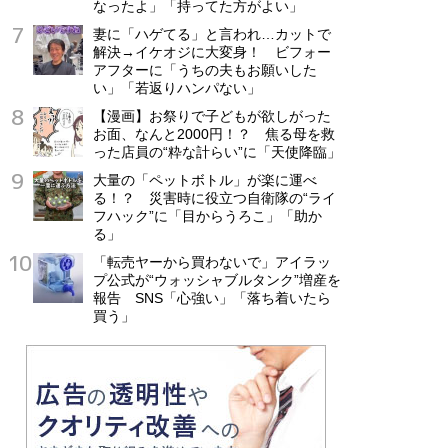
なったよ」「持ってた方がよい」
妻に「ハゲてる」と言われ…カットで
解決→イケオジに大変身！ ビフォー
アフターに「うちの夫もお願いした
い」「若返りハンパない」
【漫画】お祭りで子どもが欲しがった
お面、なんと2000円！？ 焦る母を救
った店員の“粋な計らい”に「天使降臨」
大量の「ペットボトル」が楽に運べ
る！？ 災害時に役立つ自衛隊の“ライ
フハック”に「目からうろこ」「助か
る」
「転売ヤーから買わないで」アイラッ
プ公式が“ウォッシャブルタンク”増産を
報告 SNS「心強い」「落ち着いたら
買う」