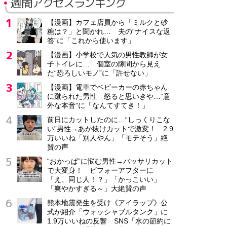
週間アクセスランキング
【漫画】カフェ店員から「ミルクと砂
糖は？」と聞かれ… 夫の“ナイスな返
答”に「これから使います」
【漫画】小学校で人気の男性教師が女
子トイレに… 個室の隙間から見え
た“恐ろしいモノ”に「許せない」
【漫画】電車でベビーカーの赤ちゃん
に蹴られた男性 怒ると思いきや…“意
外な本音”に「なんてすてき！」
前日にカットしたのに…“しっくりこな
い”男性→あか抜けカットで激変！ 2.9
万いいね「別人やん」「モテそう」絶
賛の声
“おかっぱ”に悩む男性→バッサリカット
で大変身！ ビフォーアフターに
「え、同じ人！？」「かっこいい」
「爽やかすぎる～」大絶賛の声
熊本地震発生を受け《アイラップ》公
式が紹介「ウォッシャブルタンク」に
1.9万いいねの反響 SNS「水の節約に