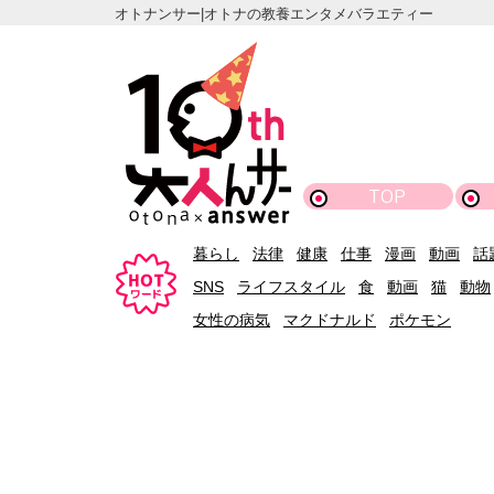
オトナンサー|オトナの教養エンタメバラエティー
TOP
暮らし
法律
健康
仕事
漫画
動画
話
SNS
ライフスタイル
食
動画
猫
動物
女性の病気
マクドナルド
ポケモン