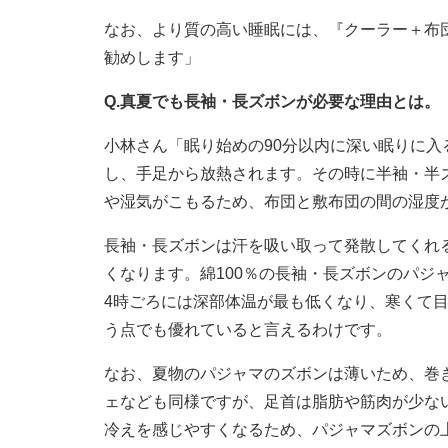
なお、より質の高い睡眠には、『クーラー＋布
勧めします」
Q.真夏でも長袖・長ズボンが必要な理由とは。
小林さん「眠り始めの90分以内に深い眠りに
し、手足から放熱されます。その時に半袖・半
や湿気がこもるため、布団と敷布団の間の湿度
長袖・長ズボンは汗を吸い取って発散してくれ
くなります。綿100％の長袖・長ズボンのパジ
4時ごろには深部体温が最も低くなり、寒くて
う点でも優れていると言えるわけです。
なお、夏物のパジャマのズボンは薄いため、巻
ェなども同様ですが、足首は脂肪や筋肉が少な
冷えを感じやすくなるため、パジャマズボンの