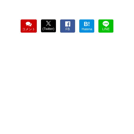
B!
(Twitter)
コメント
FB
Hatena
LINE