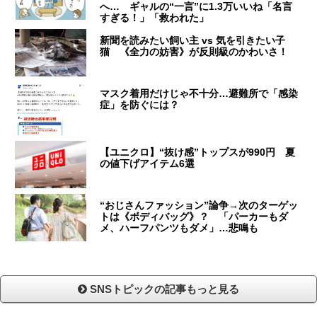
へ… ギャルの“一言”に1.3万いいね「名言
すぎる！」「救われた」
新聞を読みたい飼い主 vs 気を引きたい子
猫 《全力の妨害》が反則級のかわいさ！
マスク着用だけじゃ不十分…避難所で「感染
症」を防ぐには？
【ユニクロ】“抜け感”トップスが990円 夏
の値下げアイテム6選
“おじさんファッション”論争→次のターゲッ
トは《ボディバッグ》？ 「パーカーもダ
メ、ハーフパンツもダメ」…悲鳴も
SNSトピックの記事もっと見る