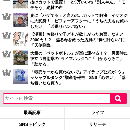
抜けカットで激変！ 2.9万いいね「別人やん」「モ
テそう」絶賛の声
妻に「ハゲてる」と言われ…カットで解決→イケオジ
に大変身！ ビフォーアフターに「うちの夫もお願い
したい」「若返りハンパない」
【漫画】お祭りで子どもが欲しがったお面、なんと
2000円！？ 焦る母を救った店員の“粋な計らい”に
「天使降臨」
大量の「ペットボトル」が楽に運べる！？ 災害時に
役立つ自衛隊の“ライフハック”に「目からうろこ」
「助かる」
「転売ヤーから買わないで」アイラップ公式が“ウォ
ッシャブルタンク”増産を報告 SNS「心強い」「落
ち着いたら買う」
最新記事
ライフ
SNSトピック
リサーチ