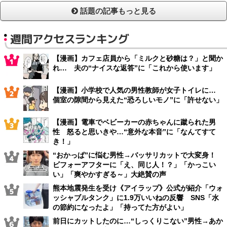
話題の記事もっと見る
週間アクセスランキング
【漫画】カフェ店員から「ミルクと砂糖は？」と聞か
れ… 夫の“ナイスな返答”に「これから使います」
【漫画】小学校で人気の男性教師が女子トイレに…
個室の隙間から見えた“恐ろしいモノ”に「許せない」
【漫画】電車でベビーカーの赤ちゃんに蹴られた男
性 怒ると思いきや…“意外な本音”に「なんてすて
き！」
“おかっぱ”に悩む男性→バッサリカットで大変身！
ビフォーアフターに「え、同じ人！？」「かっこい
い」「爽やかすぎる～」大絶賛の声
熊本地震発生を受け《アイラップ》公式が紹介「ウォ
ッシャブルタンク」に1.9万いいねの反響 SNS「水
の節約になったよ」「持ってた方がよい」
前日にカットしたのに…“しっくりこない”男性→あか