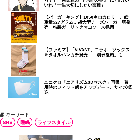
いね「一生大切にしたい友達」
【バーガーキング】1656キロカロリー、総
重量527グラム…超大型チーズバーガー新発
売 特製ガーリックマヨソース採用
【ファミマ】「VIVANT」コラボ ソックス
＆タオルハンカチ発売 「別班饅頭」も
ユニクロ「エアリズム3Dマスク」再販 着
用時のフィット感をアップデート、サイズ拡
充
キーワード
SNS
睡眠
ライフスタイル