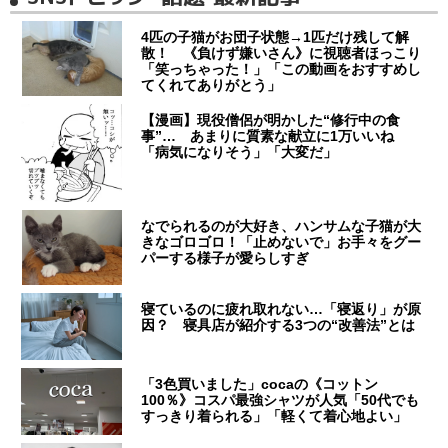
4匹の子猫がお団子状態→1匹だけ残して解
散！ 《負けず嫌いさん》に視聴者ほっこり
「笑っちゃった！」「この動画をおすすめし
てくれてありがとう」
【漫画】現役僧侶が明かした“修行中の食
事”… あまりに質素な献立に1万いいね
「病気になりそう」「大変だ」
なでられるのが大好き、ハンサムな子猫が大
きなゴロゴロ！「止めないで」お手々をグー
パーする様子が愛らしすぎ
寝ているのに疲れ取れない…「寝返り」が原
因？ 寝具店が紹介する3つの“改善法”とは
「3色買いました」cocaの《コットン
100％》コスパ最強シャツが人気「50代でも
すっきり着られる」「軽くて着心地よい」