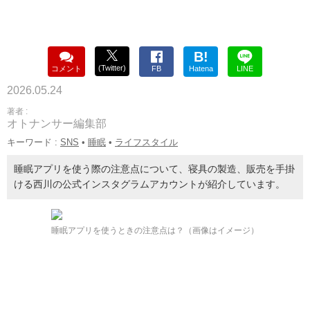
B!
(Twitter)
コメント
FB
Hatena
LINE
2026.05.24
著者 :
オトナンサー編集部
キーワード :
SNS
•
睡眠
•
ライフスタイル
睡眠アプリを使う際の注意点について、寝具の製造、販売を手掛
ける西川の公式インスタグラムアカウントが紹介しています。
睡眠アプリを使うときの注意点は？（画像はイメージ）