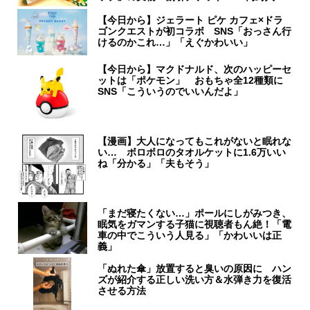
【今日から】ジェラート ピケ カフェ×ドラ
ゴンクエストが初コラボ SNS「おっさん行
けるのかこれ…」「えぐかわいい」
【今日から】マクドナルド、次のハッピーセ
ットは「ポケモン」 おもちゃ全12種類に
SNS「こういうのでいいんだよ」
【漫画】大人になってもこれがないと眠れな
い… ボロボロのタオルケットに1.6万いい
ね「分かる」「夫もそう」
「まだ寝たくない…」ポールにしがみつき、
眠気をガマンする子猫に視聴者もん絶！「電
車の中でこういう人見る」「かわいいは正
義」
「ぬれた傘」放置すると臭いの原因に ハン
ズが紹介する正しい洗い方＆水弾き力を復活
させる方法