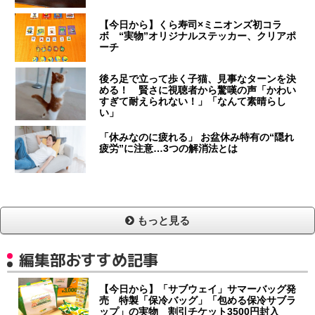
【今日から】くら寿司×ミニオンズ初コラ
ボ “実物”オリジナルステッカー、クリアポ
ーチ
後ろ足で立って歩く子猫、見事なターンを決
める！ 賢さに視聴者から驚嘆の声「かわい
すぎて耐えられない！」「なんて素晴らし
い」
「休みなのに疲れる」 お盆休み特有の“隠れ
疲労”に注意…3つの解消法とは
もっと見る
編集部おすすめ記事
【今日から】「サブウェイ」サマーバッグ発
売 特製「保冷バッグ」「包める保冷サブラ
ップ」の実物 割引チケット3500円封入