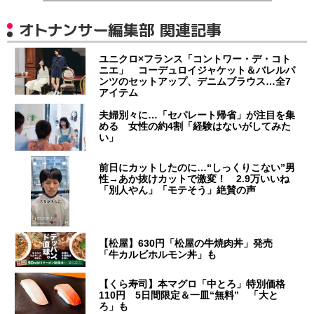
オトナンサー編集部 関連記事
ユニクロ×フランス「コントワー・デ・コト
ニエ」 コーデュロイジャケット＆バレルパ
ンツのセットアップ、デニムブラウス…全7
アイテム
夫婦別々に…「セパレート帰省」が注目を集
める 女性の約4割「経験はないがしてみた
い」
前日にカットしたのに…“しっくりこない”男
性→あか抜けカットで激変！ 2.9万いいね
「別人やん」「モテそう」絶賛の声
【松屋】630円「松屋の牛焼肉丼」発売
「牛カルビホルモン丼」も
【くら寿司】本マグロ「中とろ」特別価格
110円 5日間限定＆一皿“無料” 「大と
ろ」も