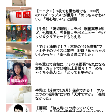
【ユニクロ】1枚でも重ね着でも…990円
の“バズトップス”が優秀！「めっちゃかわい
い」「着心地いい」と話題
【牛角】「呪術廻戦」コラボ 呪術高専1年
ズ、七海建人、五条悟コラボメニュー 缶バ
ッジ＆クリアカードもらえる
「でけぇ油揚げ！？」本物の“45％増量”フ
ァミチキのサイズに驚愕 SNS「めっちゃお
いしかった」「食べ応え満点でした」
年を重ねて貧相に…“シワ＆面長”も気になる
女性→カットで10歳以上若返り！？「めち
ゃくちゃ美人に」「とっても華やか」
牛乳は《冷凍で1カ月》保存できる！ マル
エツの“活用術”にSNS「天才ですか」「発想
なかった」
【漫画】「無人島に1つ持っていくな
ら？」 男友達の“予想外の答え”に7.6万い