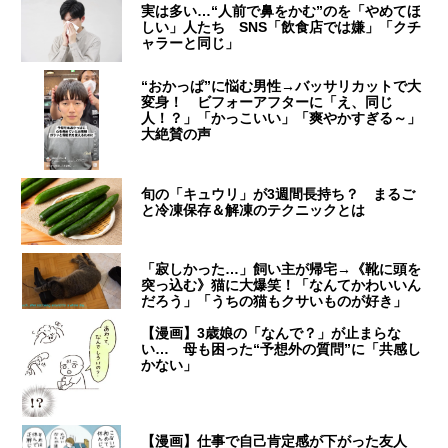
実は多い…“人前で鼻をかむ”のを「やめてほ
しい」人たち SNS「飲食店では嫌」「クチ
ャラーと同じ」
“おかっぱ”に悩む男性→バッサリカットで大
変身！ ビフォーアフターに「え、同じ
人！？」「かっこいい」「爽やかすぎる～」
大絶賛の声
旬の「キュウリ」が3週間長持ち？ まるご
と冷凍保存＆解凍のテクニックとは
「寂しかった…」飼い主が帰宅→《靴に頭を
突っ込む》猫に大爆笑！「なんてかわいいん
だろう」「うちの猫もクサいものが好き」
【漫画】3歳娘の「なんで？」が止まらな
い… 母も困った“予想外の質問”に「共感し
かない」
【漫画】仕事で自己肯定感が下がった友人