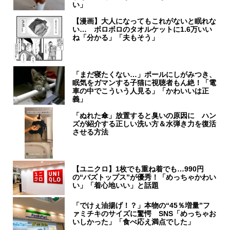
い」
【漫画】大人になってもこれがないと眠れな
い… ボロボロのタオルケットに1.6万いい
ね「分かる」「夫もそう」
「まだ寝たくない…」ポールにしがみつき、
眠気をガマンする子猫に視聴者もん絶！「電
車の中でこういう人見る」「かわいいは正
義」
「ぬれた傘」放置すると臭いの原因に ハン
ズが紹介する正しい洗い方＆水弾き力を復活
させる方法
【ユニクロ】1枚でも重ね着でも…990円
の“バズトップス”が優秀！「めっちゃかわい
い」「着心地いい」と話題
「でけぇ油揚げ！？」本物の“45％増量”フ
ァミチキのサイズに驚愕 SNS「めっちゃお
いしかった」「食べ応え満点でした」