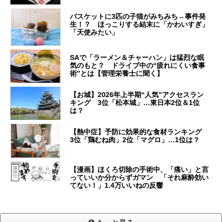
バスケットに3匹の子猫がみちみち→事件発
生！？ ほっこりする結末に「かわいすぎ」
「天使みたい」
SAで「ラーメン＆チャーハン」は猛烈な眠
気のもと？ ドライブ中の“疲れにくい食事
術”とは【管理栄養士に聞く】
【お城】2026年上半期“人気”アクセスラン
キング 3位「松本城」…東日本2位＆1位
は？
【熱中症】予防に効果的な食材ランキング
3位「鶏むね肉」2位「マグロ」…1位は？
【漫画】ほくろ切除の手術中、「痛い」と言
っていいか分からずガマン 「それ麻酔効い
てない！」1.4万いいねの反響