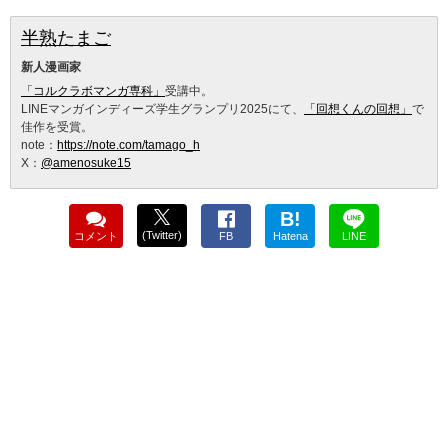
半熟たまご
新人漫画家
「コルクラボマンガ専科」
受講中。
LINEマンガインディーズ学生グランプリ2025にて、
「回想くんの回想」
で
佳作を受賞。
note：
https://note.com/tamago_h
X：
@amenosuke15
B!
(Twitter)
コメント
FB
Hatena
LINE