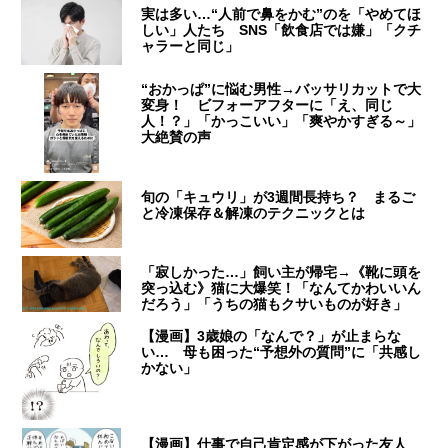
実は多い…“人前で鼻をかむ”のを「やめてほ
しい」人たち SNS「飲食店では嫌」「クチ
ャラーと同じ」
“おかっぱ”に悩む男性→バッサリカットで大
変身！ ビフォーアフターに「え、同じ
人！？」「かっこいい」「爽やかすぎる～」
大絶賛の声
旬の「キュウリ」が3週間長持ち？ まるご
と冷凍保存＆解凍のテクニックとは
「寂しかった…」飼い主が帰宅→《靴に頭を
突っ込む》猫に大爆笑！「なんてかわいいん
だろう」「うちの猫もクサいものが好き」
【漫画】3歳娘の「なんで？」が止まらな
い… 母も困った“予想外の質問”に「共感し
かない」
【漫画】仕事で自己肯定感が下がった友人