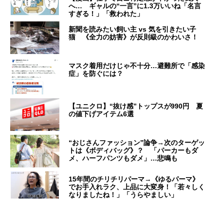
へ… ギャルの“一言”に1.3万いいね「名言
すぎる！」「救われた」
新聞を読みたい飼い主 vs 気を引きたい子
猫 《全力の妨害》が反則級のかわいさ！
マスク着用だけじゃ不十分…避難所で「感染
症」を防ぐには？
【ユニクロ】“抜け感”トップスが990円 夏
の値下げアイテム6選
“おじさんファッション”論争→次のターゲッ
トは《ボディバッグ》？ 「パーカーもダ
メ、ハーフパンツもダメ」…悲鳴も
15年間のチリチリパーマ→《ゆるパーマ》
でお手入れラク、上品に大変身！「若々しく
なりましたね！」「うらやましい」