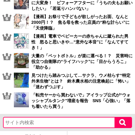
に大変身！ ビフォーアフターに「うちの夫もお願い
したい」「若返りハンパない」
【漫画】お祭りで子どもが欲しがったお面、なんと
2000円！？ 焦る母を救った店員の“粋な計らい”に
「天使降臨」
【漫画】電車でベビーカーの赤ちゃんに蹴られた男
性 怒ると思いきや…“意外な本音”に「なんてすて
き！」
大量の「ペットボトル」が楽に運べる！？ 災害時に
役立つ自衛隊の“ライフハック”に「目からうろこ」
「助かる」
見つけたら踏みつぶして…サクラ、ウメ枯らす“特定
外来生物”とは？ 鈴木農水相の注意喚起に「怖い」
「迷わずつぶす」
「転売ヤーから買わないで」アイラップ公式が“ウォ
ッシャブルタンク”増産を報告 SNS「心強い」「落
ち着いたら買う」