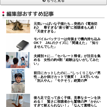
もっと見る
編集部おすすめ記事
元気いっぱいな子猫たち→突然の《電池切
れ》 尊すぎる“座り寝”に視聴者もん絶！
「天使すぎる」
モバイルバッテリーは何個まで機内持ち込み
OK？ JALのクイズに「間違えた」「知り
ませんでした」
夫婦別々に…「セパレート帰省」が注目を集
める 女性の約4割「経験はないがしてみた
い」
前日にカットしたのに…“しっくりこない”男
性→あか抜けカットで激変！ 2.9万いいね
「別人やん」「モテそう」絶賛の声
後ろ足で立って歩く子猫、見事なターンを決
める！ 賢さに視聴者から驚嘆の声「かわい
すぎて耐えられない！」「なんて素晴らし