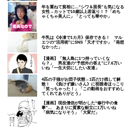
年を重ねて貧相に…“シワ＆面長”も気になる
女性→カットで10歳以上若返り！？「めち
ゃくちゃ美人に」「とっても華やか」
牛乳は《冷凍で1カ月》保存できる！ マル
エツの“活用術”にSNS「天才ですか」「発想
なかった」
【漫画】「無人島に1つ持っていくな
ら？」 男友達の“予想外の答え”に7.6万い
いね「一生大切にしたい友達」
4匹の子猫がお団子状態→1匹だけ残して解
散！ 《負けず嫌いさん》に視聴者ほっこり
「笑っちゃった！」「この動画をおすすめし
てくれてありがとう」
【漫画】現役僧侶が明かした“修行中の食
事”… あまりに質素な献立に1万いいね
「病気になりそう」「大変だ」