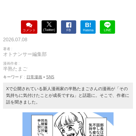
B!
(Twitter)
コメント
FB
Hatena
LINE
2026.07.08
著者 :
オトナンサー編集部
漫画作者 :
半熟たまご
キーワード :
日常漫画
•
SNS
Xで公開されている新人漫画家の半熟たまごさんの漫画が「その
気持ちに気付けたことが成長ですね」と話題に。そこで、作者に
話を聞きました。