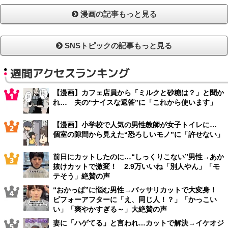
漫画の記事もっと見る
SNSトピックの記事もっと見る
週間アクセスランキング
【漫画】カフェ店員から「ミルクと砂糖は？」と聞か
れ… 夫の“ナイスな返答”に「これから使います」
【漫画】小学校で人気の男性教師が女子トイレに…
個室の隙間から見えた“恐ろしいモノ”に「許せない」
前日にカットしたのに…“しっくりこない”男性→あか
抜けカットで激変！ 2.9万いいね「別人やん」「モ
テそう」絶賛の声
“おかっぱ”に悩む男性→バッサリカットで大変身！
ビフォーアフターに「え、同じ人！？」「かっこい
い」「爽やかすぎる～」大絶賛の声
妻に「ハゲてる」と言われ…カットで解決→イケオジ