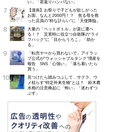
い」「若返りハンパない」
【漫画】お祭りで子どもが欲しがった
お面、なんと2000円！？ 焦る母を救
った店員の“粋な計らい”に「天使降臨」
大量の「ペットボトル」が楽に運べ
る！？ 災害時に役立つ自衛隊の“ライ
フハック”に「目からうろこ」「助か
る」
「転売ヤーから買わないで」アイラッ
プ公式が“ウォッシャブルタンク”増産を
報告 SNS「心強い」「落ち着いたら
買う」
見つけたら踏みつぶして…サクラ、ウ
メ枯らす“特定外来生物”とは？ 鈴木農
水相の注意喚起に「怖い」「迷わずつ
ぶす」