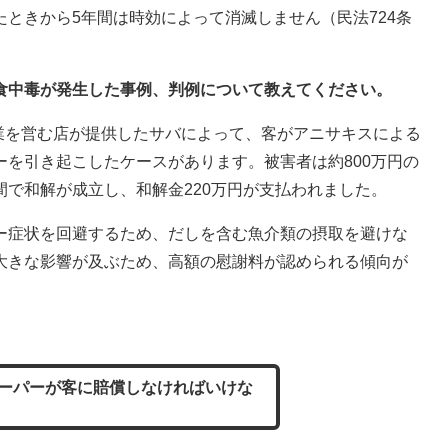
ときから5年間は時効によって消滅しません（民法724条
る食中毒が発生した事例、判例について教えてください。
売業を営む店が提供したサバによって、客がアニサキスによる
を引き起こしたケースがあります。被害者は約800万円の
で和解が成立し、和解金220万円が支払われました。
ー症状を回避するため、だしを含む魚介類の摂取を避けな
大きな影響が及ぶため、高額の慰謝料が認められる傾向が
ーパーが客に賠償しなければいけな