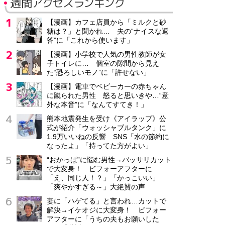
週間アクセスランキング
【漫画】カフェ店員から「ミルクと砂
糖は？」と聞かれ… 夫の“ナイスな返
答”に「これから使います」
【漫画】小学校で人気の男性教師が女
子トイレに… 個室の隙間から見え
た“恐ろしいモノ”に「許せない」
【漫画】電車でベビーカーの赤ちゃん
に蹴られた男性 怒ると思いきや…“意
外な本音”に「なんてすてき！」
熊本地震発生を受け《アイラップ》公
式が紹介「ウォッシャブルタンク」に
1.9万いいねの反響 SNS「水の節約に
なったよ」「持ってた方がよい」
“おかっぱ”に悩む男性→バッサリカット
で大変身！ ビフォーアフターに
「え、同じ人！？」「かっこいい」
「爽やかすぎる～」大絶賛の声
妻に「ハゲてる」と言われ…カットで
解決→イケオジに大変身！ ビフォー
アフターに「うちの夫もお願いした