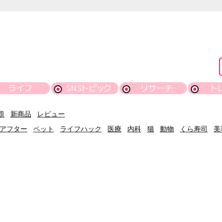
ライフ
SNSトピック
リサーチ
ト
題
新商品
レビュー
アフター
ペット
ライフハック
医療
内科
猫
動物
くら寿司
美