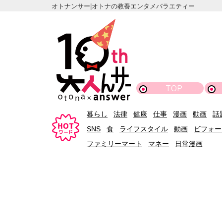
オトナンサー|オトナの教養エンタメバラエティー
TOP
暮らし
法律
健康
仕事
漫画
動画
話
SNS
食
ライフスタイル
動画
ビフォー
ファミリーマート
マネー
日常漫画