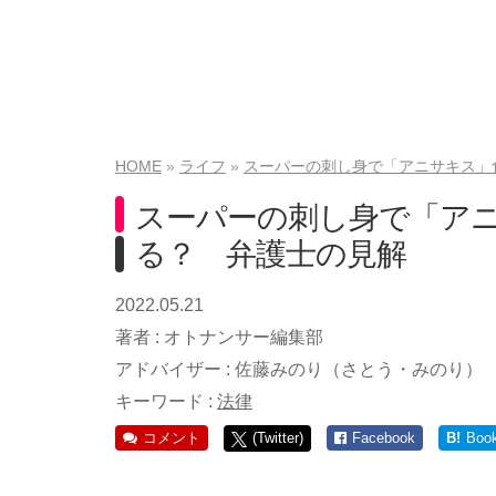
HOME
ライフ
スーパーの刺し身で「アニサキス」
スーパーの刺し身で「ア
る？ 弁護士の見解
2022.05.21
著者 :
オトナンサー編集部
アドバイザー :
佐藤みのり（さとう・みのり）
キーワード :
法律
コメント
(Twitter)
Facebook
B!
Boo