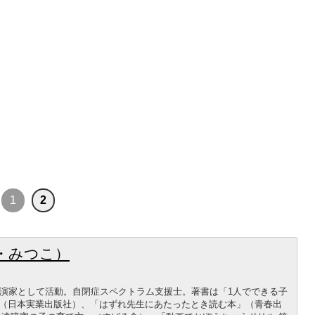
1
2
・みつこ）
講演家として活動。自閉症スペクトラム支援士。著書は「1人でできる子
（日本実業出版社）、「はずれ先生にあたったとき読む本」（青春出