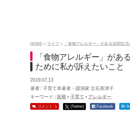
HOME
ライフ
「食物アレルギー」がある自閉症児
「食物アレルギー」がある
ために私が訴えたいこと
2019.07.13
著者 :
子育て本著者・講演家 立石美津子
キーワード :
医療
•
子育て
•
アレルギー
コメント: 1
(Twitter)
Facebook
B!
B