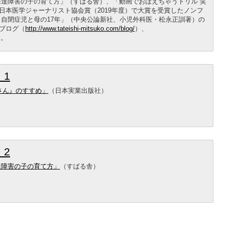
発達障害の子の育て方」（すばる舎）、「動画でおぼえちゃうドリル 笑
日本医学ジャーナリスト協会賞（2019年度）で大賞を受賞したノンフ
 自閉症児と母の17年」（中央公論新社、小児外科医・松永正訓著）の
ブログ（
http://www.tateishi-mitsuko.com/blog/
）、
）。
1
さん』のすすめ」
（日本実業出版社）
2
達障害の子の育て方」
（すばる舎）