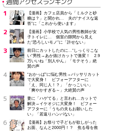
週間アクセスランキング
【漫画】カフェ店員から「ミルクと砂
糖は？」と聞かれ… 夫の“ナイスな返
答”に「これから使います」
【漫画】小学校で人気の男性教師が女
子トイレに… 個室の隙間から見え
た“恐ろしいモノ”に「許せない」
前日にカットしたのに…“しっくりこな
い”男性→あか抜けカットで激変！ 2.9
万いいね「別人やん」「モテそう」絶
賛の声
“おかっぱ”に悩む男性→バッサリカット
で大変身！ ビフォーアフターに
「え、同じ人！？」「かっこいい」
「爽やかすぎる～」大絶賛の声
妻に「ハゲてる」と言われ…カットで
解決→イケオジに大変身！ ビフォー
アフターに「うちの夫もお願いした
い」「若返りハンパない」
【漫画】お祭りで子どもが欲しがった
お面、なんと2000円！？ 焦る母を救