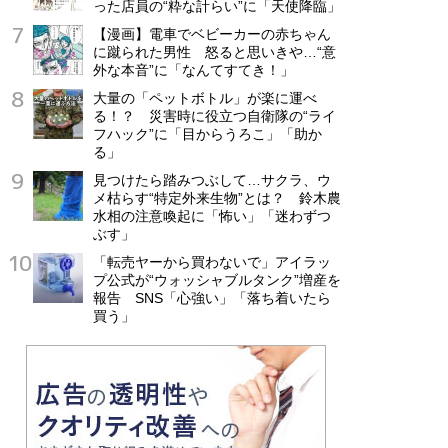
った店員の“粋な計らい”に「天使降臨」
【漫画】電車でベビーカーの赤ちゃん
に蹴られた男性 怒ると思いきや…“意
外な本音”に「なんてすてき！」
大量の「ペットボトル」が楽に運べ
る！？ 災害時に役立つ自衛隊の“ライ
フハック”に「目からうろこ」「助か
る」
見つけたら踏みつぶして…サクラ、ウ
メ枯らす“特定外来生物”とは？ 鈴木農
水相の注意喚起に「怖い」「迷わずつ
ぶす」
「転売ヤーから買わないで」アイラッ
プ公式が“ウォッシャブルタンク”増産を
報告 SNS「心強い」「落ち着いたら
買う」