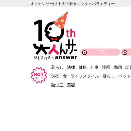
オトナンサー|オトナの教養エンタメバラエティー
TOP
暮らし
法律
健康
仕事
漫画
動画
話
SNS
食
ライフスタイル
暮らし
ペット
熱中症
美容