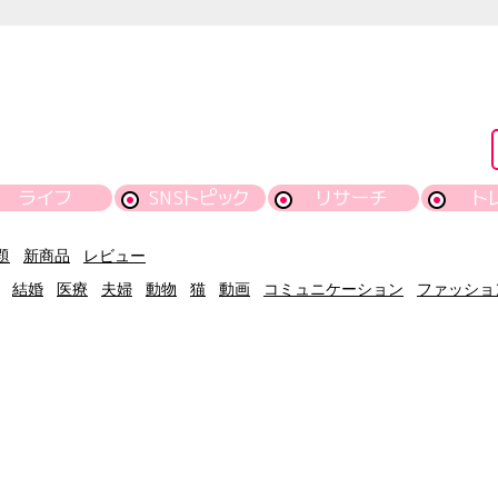
ライフ
SNSトピック
リサーチ
ト
題
新商品
レビュー
結婚
医療
夫婦
動物
猫
動画
コミュニケーション
ファッショ