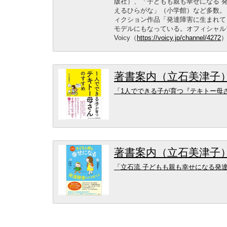
版社）、「子どもも親も幸せになる 
えるひらがな」（小学館）など多数。
ィクション作品「発達障害に生まれて
モデルにもなっている。オフィシャル
Voicy（
https://voicy.jp/channel/4272
著書案内（立石美津子）
「1人でできる子が育つ『テキトー母
著書案内（立石美津子）
「立石流 子どもも親も幸せになる発