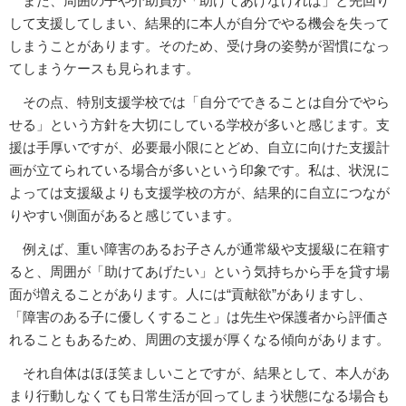
また、周囲の子や介助員が「助けてあげなければ」と先回り
して支援してしまい、結果的に本人が自分でやる機会を失って
しまうことがあります。そのため、受け身の姿勢が習慣になっ
てしまうケースも見られます。
その点、特別支援学校では「自分でできることは自分でやら
せる」という方針を大切にしている学校が多いと感じます。支
援は手厚いですが、必要最小限にとどめ、自立に向けた支援計
画が立てられている場合が多いという印象です。私は、状況に
よっては支援級よりも支援学校の方が、結果的に自立につなが
りやすい側面があると感じています。
例えば、重い障害のあるお子さんが通常級や支援級に在籍す
ると、周囲が「助けてあげたい」という気持ちから手を貸す場
面が増えることがあります。人には“貢献欲”がありますし、
「障害のある子に優しくすること」は先生や保護者から評価さ
れることもあるため、周囲の支援が厚くなる傾向があります。
それ自体はほほ笑ましいことですが、結果として、本人があ
まり行動しなくても日常生活が回ってしまう状態になる場合も