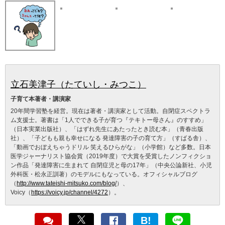
立石美津子（たていし・みつこ）
子育て本著者・講演家
20年間学習塾を経営。現在は著者・講演家として活動。自閉症スペクトラ
ム支援士。著書は「1人でできる子が育つ『テキトー母さん』のすすめ」
（日本実業出版社）、「はずれ先生にあたったとき読む本」（青春出版
社）、「子どもも親も幸せになる 発達障害の子の育て方」（すばる舎）、
「動画でおぼえちゃうドリル 笑えるひらがな」（小学館）など多数。日本
医学ジャーナリスト協会賞（2019年度）で大賞を受賞したノンフィクショ
ン作品「発達障害に生まれて 自閉症児と母の17年」（中央公論新社、小児
外科医・松永正訓著）のモデルにもなっている。オフィシャルブログ
（
http://www.tateishi-mitsuko.com/blog/
）、
Voicy（
https://voicy.jp/channel/4272
）。
B!