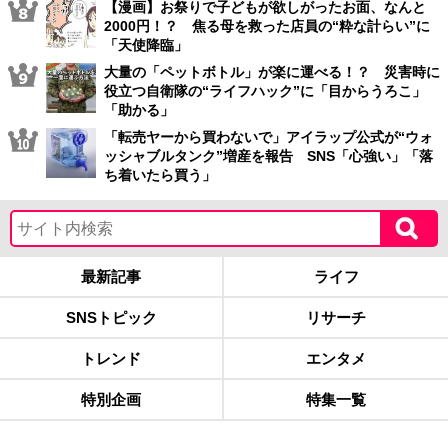
【漫画】お祭りで子どもが欲しがったお面、なんと
2000円！？ 焦る母を救った店員の“粋な計らい”に
「天使降臨」
大量の「ペットボトル」が楽に運べる！？ 災害時に
役立つ自衛隊の“ライフハック”に「目からうろこ」
「助かる」
「転売ヤーから買わないで」アイラップ公式が“ウォ
ッシャブルタンク”増産を報告 SNS「心強い」「落
ち着いたら買う」
最新記事
ライフ
SNSトピック
リサーチ
トレンド
エンタメ
特別企画
特集一覧