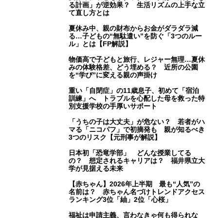
る計画」が逆効果？ 生活リズムの上手な立
て直し方とは
夏休み中、親の財布からお金がダラダラ減
る…子どもの“無駄遣い”を防ぐ「3つのルー
ル」とは【FP解説】
物価高で子どもと旅行、レジャー無理…夏休
みの体験格差、どう埋める？ 近所の公園
を“学び”に変える親の声掛け
重い「自閉症」の11歳息子、初めて「宿泊
訓練」へ トラブルを心配した母を救った特
別支援学校の手厚いサポート
「うちの子は大丈夫」が危ない？ 若者がハ
マる「ニコパフ」で初摘発も 親が知るべき
3つのリスク【元刑事が解説】
日本初「恐竜学部」 どんな授業してる
の？ 想定されるキャリアは？ 福井県立大
学が見据える未来
【赤ちゃん】2026年上半期 最も“人気”の
名前は？ 赤ちゃん名づけトレンドアクセス
ランキング3位「紬」2位「心桜」
福祉は申請主義、言わなきゃ何も得られな