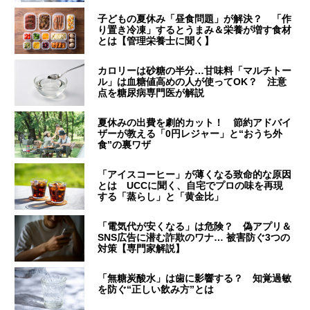
子どもの夏休み「昼食問題」が解決？ 「作
り置き冷凍」するとうまみ＆栄養が増す食材
とは【管理栄養士に聞く】
カロリーは砂糖の半分…甘味料「マルチトー
ル」は血糖値高めの人が使ってOK？ 注意
点を糖尿病専門医が解説
夏休みの出費を劇的カット！ 節約アドバイ
ザーが教える「0円レジャー」と“おうち外
食”の裏ワザ
「アイスコーヒー」が薄くなる致命的な原因
とは UCCに聞く、自宅でプロの味を再現
する「蒸らし」と「黄金比」
「電気代が安くなる」は危険？ 偽アプリ＆
SNS広告に潜む詐欺のワナ… 被害防ぐ3つの
対策【専門家解説】
「無糖炭酸水」は歯に影響する？ 知覚過敏
を防ぐ“正しい飲み方”とは