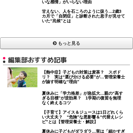
いな感情」がいらない理由
甘えない、人を石ころのように扱う…2歳3
カ月で「自閉症」と診断された息子が見せて
いた“兆候”とは
もっと見る
編集部おすすめ記事
【熱中症】子どもの対策は麦茶？ スポド
リ？ 実は“選び分ける必要”が…管理栄養士
が諭す明確な“理由”
夏休みに「学力格差」が急拡大…親の“高す
ぎる目標”が逆効果？ 1学期の復習を無理
なく終えるコツ
【子育て】アイス＆ジュースは1日どれくら
い大丈夫？ “危険”な悪影響＆“代替えレシ
ピ”とは【管理栄養士・解説】
夏休みに子どもがダラダラ…実は「細かすぎ