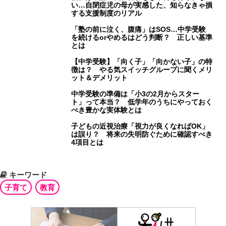
い…自閉症児の母が実感した、知らなきゃ損
する支援制度のリアル
「塾の前に泣く、腹痛」はSOS…中学受験
を続けるorやめるはどう判断？ 正しい基準
とは
【中学受験】「向く子」「向かない子」の特
徴は？ やる気スイッチグループに聞くメリ
ット＆デメリット
中学受験の準備は「小3の2月からスター
ト」って本当？ 低学年のうちにやっておく
べき豊かな実体験とは
子どもの近視治療「視力が良くなればOK」
は誤り？ 将来の失明防ぐために確認すべき
4項目とは
キーワード
子育て
教育