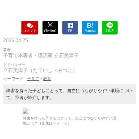
B!
(Twitter)
コメント
FB
Hatena
LINE
2026.04.25
著者 :
子育て本著者・講演家 立石美津子
アドバイザー :
立石美津子（たていし・みつこ）
キーワード :
子育て
•
教育
障害を持った子どもにとって、自立につながりやすい環境につい
て、筆者が紹介します。
障害を持った子どもにとって、自立につながりやすい環
境とは？（画像はイメージ）