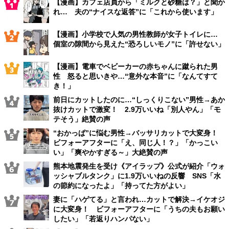
【漫画】カフェ店員から「ミルクと砂糖は？」と聞か
れ… 夫の“ナイスな返答”に「これから使います」
【漫画】小学校で人気の男性教師が女子トイレに…
個室の隙間から見えた“恐ろしいモノ”に「許せない」
【漫画】電車でベビーカーの赤ちゃんに蹴られた男
性 怒ると思いきや…“意外な本音”に「なんてすて
き！」
前日にカットしたのに…“しっくりこない”男性→あか
抜けカットで激変！ 2.9万いいね「別人やん」「モ
テそう」絶賛の声
“おかっぱ”に悩む男性→バッサリカットで大変身！
ビフォーアフターに「え、同じ人！？」「かっこい
い」「爽やかすぎる～」大絶賛の声
熊本地震発生を受け《アイラップ》公式が紹介「ウォ
ッシャブルタンク」に1.9万いいねの反響 SNS「水
の節約になったよ」「持ってた方がよい」
妻に「ハゲてる」と言われ…カットで解決→イケオジ
に大変身！ ビフォーアフターに「うちの夫もお願い
したい」「若返りハンパない」