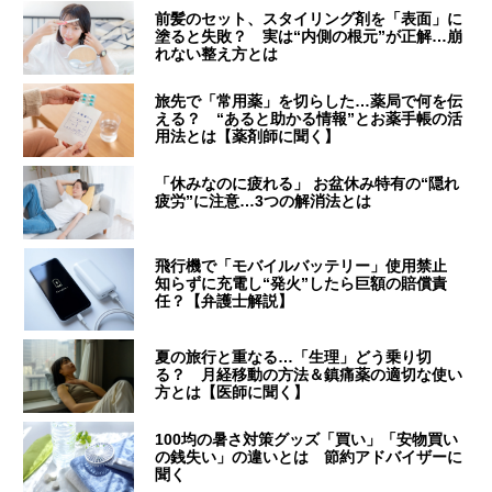
前髪のセット、スタイリング剤を「表面」に
塗ると失敗？ 実は“内側の根元”が正解…崩
れない整え方とは
旅先で「常用薬」を切らした…薬局で何を伝
える？ “あると助かる情報”とお薬手帳の活
用法とは【薬剤師に聞く】
「休みなのに疲れる」 お盆休み特有の“隠れ
疲労”に注意…3つの解消法とは
飛行機で「モバイルバッテリー」使用禁止
知らずに充電し“発火”したら巨額の賠償責
任？【弁護士解説】
夏の旅行と重なる…「生理」どう乗り切
る？ 月経移動の方法＆鎮痛薬の適切な使い
方とは【医師に聞く】
100均の暑さ対策グッズ「買い」「安物買い
の銭失い」の違いとは 節約アドバイザーに
聞く