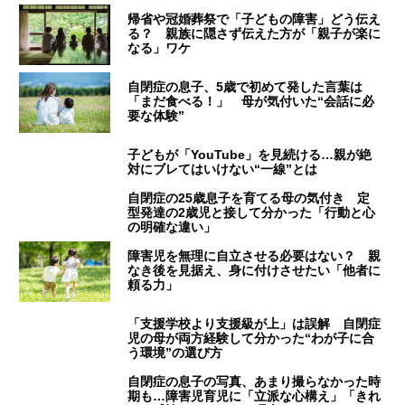
帰省や冠婚葬祭で「子どもの障害」どう伝え
る？ 親族に隠さず伝えた方が「親子が楽に
なる」ワケ
自閉症の息子、5歳で初めて発した言葉は
「まだ食べる！」 母が気付いた“会話に必
要な体験”
子どもが「YouTube」を見続ける…親が絶
対にブレてはいけない“一線”とは
自閉症の25歳息子を育てる母の気付き 定
型発達の2歳児と接して分かった「行動と心
の明確な違い」
障害児を無理に自立させる必要はない？ 親
なき後を見据え、身に付けさせたい「他者に
頼る力」
「支援学校より支援級が上」は誤解 自閉症
児の母が両方経験して分かった“わが子に合
う環境”の選び方
自閉症の息子の写真、あまり撮らなかった時
期も…障害児育児に「立派な心構え」「きれ