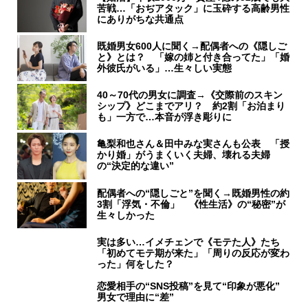
苦戦…「おぢアタック」に玉砕する高齢男性
にありがちな共通点
既婚男女600人に聞く→配偶者への《隠しご
と》とは？ 「嫁の姉と付き合ってた」「婚
外彼氏がいる」…生々しい実態
40～70代の男女に調査→《交際前のスキン
シップ》どこまでアリ？ 約2割「お泊まり
も」一方で…本音が浮き彫りに
亀梨和也さん＆田中みな実さんも公表 「授
かり婚」がうまくいく夫婦、壊れる夫婦
の“決定的な違い”
配偶者への“隠しごと”を聞く→既婚男性の約
3割「浮気・不倫」 《性生活》の“秘密”が
生々しかった
実は多い…イメチェンで《モテた人》たち
「初めてモテ期が来た」「周りの反応が変わ
った」何をした？
恋愛相手の“SNS投稿”を見て“印象が悪化”
男女で理由に“差”