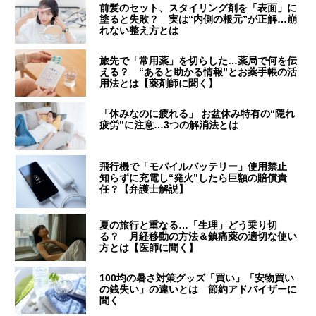
前髪のセット、スタイリング剤を「表面」に
塗ると失敗？ 実は“内側の根元”が正解…崩
れない整え方とは
旅先で「常用薬」を切らした…薬局で何を伝
える？ “あると助かる情報”とお薬手帳の活
用法とは【薬剤師に聞く】
「休みなのに疲れる」 お盆休み特有の“隠れ
疲労”に注意…3つの解消法とは
飛行機で「モバイルバッテリー」使用禁止
知らずに充電し“発火”したら巨額の賠償責
任？【弁護士解説】
夏の旅行と重なる…「生理」どう乗り切
る？ 月経移動の方法＆鎮痛薬の適切な使い
方とは【医師に聞く】
100均の暑さ対策グッズ「買い」「安物買い
の銭失い」の違いとは 節約アドバイザーに
聞く