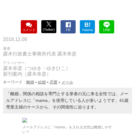
B!
(Twitter)
コメント
FB
Hatena
LINE
2018.12.08
著者 :
露木行政書士事務所代表 露木幸彦
アドバイザー :
露木幸彦（つゆき・ゆきひこ）
新刊案内（露木幸彦）
キーワード :
離婚
•
結婚
•
恋愛
•
メール
「離婚」関係の相談を専門とする筆者の元に来る女性では、メー
ルアドレスに「mama」を使用している人が多いようです。41歳
専業主婦のケースから、その関係性に迫ります。
メールアドレスに「mama」を入れる女性は離婚しやす
い？