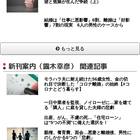
望と焦燥が生んだ争続（上）
結婚は「仕事に悪影響」6割、離婚は「好影
響」7割の現実 6人の男性のケースから
もっと見る
新刊案内（露木幸彦） 関連記事
モラハラ夫に耐え続けた56歳女性、金の切
れ目で決断した「コロナ離婚」の始終【#コ
ロナとどう暮らす】
一日中業者を監視、ノイローゼに…家を建て
る「隣人」に庭を貸した夫婦の悲劇
出産、がん、不慮の死…「住宅ローン」
は“5つの不測”に備えた選択を！
親権、養育費、面会…悪妻と離婚後、男性に
のしかかる6つの「悲劇」