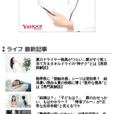
ライフ 最新記事
夏のドライヤー熱風がつらい…髪がすぐ乾く
当て方＆タオルドライの“神テク”とは【美容
師解説】
熱帯夜に「接触冷感」シーツは逆効果？ 結
局暑い理由＆夏の快眠に導く“意外な寝具”と
は【専門家解説】
「結婚は？」「子どもは？」 親のおせっか
い、もはやホラー？ 「帰省ブルー」が“正
常な生存本能”と言えるワケ