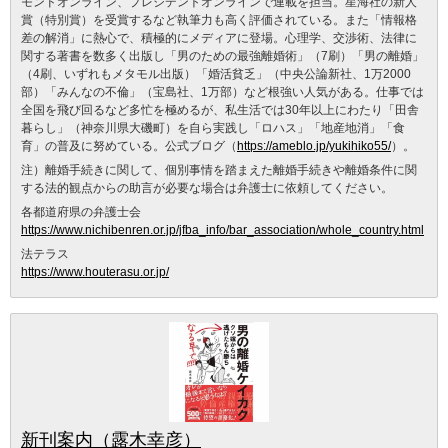
モンドオンライン、プレジデントオンラインで連載を担当。星海社の新人
賞（特別賞）を受賞するなど執筆力も高く評価されている。また「情報格
差の解消」に熱心で、積極的にメディアに登場。心理学、交渉術、法律に
関する著書を数多く出版し「男のための最強離婚術」（7刷）「男の離婚」
（4刷、いずれもメタモル出版）「婚活貧乏」（中央公論新社、1万2000
部）「みんなの不倫」（宝島社、1万部）など根強い人気がある。仕事では
全国を飛び回るなど多忙を極めるが、私生活では30年以上にわたり「田舎
暮らし」（神奈川県大磯町）を自ら実践し「ロハス」「地産地消」「食
育」の普及に努めている。公式ブログ（
https://ameblo.jp/yukihiko55/
）。
注）離婚手続きに関して、個別事情を踏まえた離婚手続きや離婚条件に関
する法的観点からの助言が必要な場合は弁護士に依頼してください。
各都道府県の弁護士会
https://www.nichibenren.or.jp/jfba_info/bar_association/whole_country.html
法テラス
https://www.houterasu.or.jp/
新刊案内（露木幸彦）