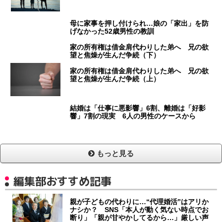
母に家事を押し付けられ…娘の「家出」を防
げなかった52歳男性の教訓
家の所有権は借金肩代わりした弟へ 兄の欲
望と焦燥が生んだ争続（下）
家の所有権は借金肩代わりした弟へ 兄の欲
望と焦燥が生んだ争続（上）
結婚は「仕事に悪影響」6割、離婚は「好影
響」7割の現実 6人の男性のケースから
もっと見る
編集部おすすめ記事
親が子どもの代わりに…“代理婚活”はアリか
ナシか？ SNS「本人が動く気ない時点でお
断り」「親が甘やかしてるから…」厳しい声