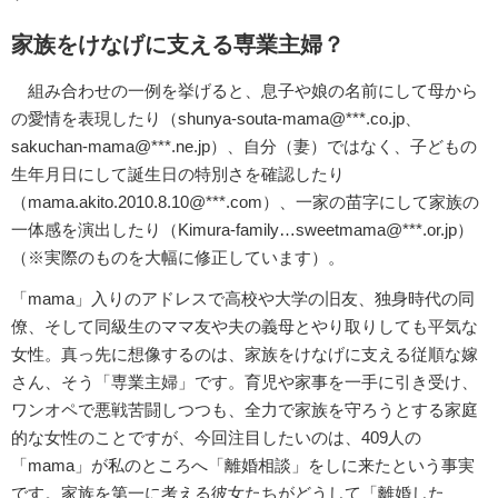
家族をけなげに支える専業主婦？
組み合わせの一例を挙げると、息子や娘の名前にして母から
の愛情を表現したり（shunya-souta-mama@***.co.jp、
sakuchan-mama@***.ne.jp）、自分（妻）ではなく、子どもの
生年月日にして誕生日の特別さを確認したり
（mama.akito.2010.8.10@***.com）、一家の苗字にして家族の
一体感を演出したり（Kimura-family…sweetmama@***.or.jp）
（※実際のものを大幅に修正しています）。
「mama」入りのアドレスで高校や大学の旧友、独身時代の同
僚、そして同級生のママ友や夫の義母とやり取りしても平気な
女性。真っ先に想像するのは、家族をけなげに支える従順な嫁
さん、そう「専業主婦」です。育児や家事を一手に引き受け、
ワンオペで悪戦苦闘しつつも、全力で家族を守ろうとする家庭
的な女性のことですが、今回注目したいのは、409人の
「mama」が私のところへ「離婚相談」をしに来たという事実
です。家族を第一に考える彼女たちがどうして「離婚した