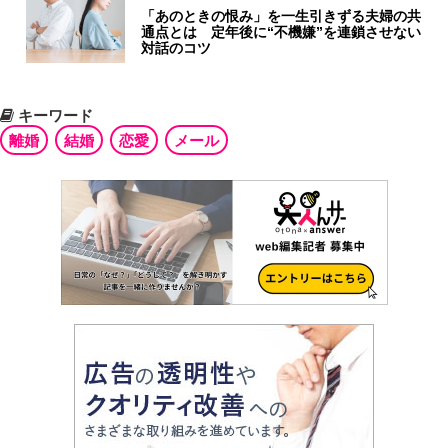
「あのときの恨み」を一生引きずる夫婦の共
通点とは 定年後に“不機嫌”を連鎖させない
対話のコツ
キーワード
離婚
結婚
恋愛
メール