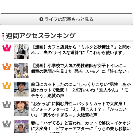
ライフの記事もっと見る
週間アクセスランキング
【漫画】カフェ店員から「ミルクと砂糖は？」と聞か
れ… 夫の“ナイスな返答”に「これから使います」
【漫画】小学校で人気の男性教師が女子トイレに…
個室の隙間から見えた“恐ろしいモノ”に「許せない」
前日にカットしたのに…“しっくりこない”男性→あか
抜けカットで激変！ 2.9万いいね「別人やん」「モ
テそう」絶賛の声
“おかっぱ”に悩む男性→バッサリカットで大変身！
ビフォーアフターに「え、同じ人！？」「かっこい
い」「爽やかすぎる～」大絶賛の声
妻に「ハゲてる」と言われ…カットで解決→イケオジ
に大変身！ ビフォーアフターに「うちの夫もお願い