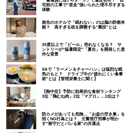
「警備員に従いUターン」で違反切符？ 自
宅前の工事で“逆走”強いられた理不尽すぎる
体験
旅先のホテルで「眠れない」のは脳の防衛本
能？ 高すぎる枕を調整する“裏技”とは
35度以上で「ビール」売れなくなる？ サ
ントリーが“猛暑限定”「夏生」を開発した意
外な背景
SAで「ラーメン＆チャーハン」は猛烈な眠
気のもと？ ドライブ中の“疲れにくい食事
術”とは【管理栄養士に聞く】
【熱中症】予防に効果的な食材ランキング
3位「鶏むね肉」2位「マグロ」…1位は？
防カメがあっても危険…「お盆の空き巣」を
招くNG行為とは？ 元警視庁刑事が明か
す“留守だとバレる家”の共通点