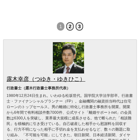
1
2
3
露木幸彦（つゆき・ゆきひこ）
行政書士（露木行政書士事務所代表）
1980年12月24日生まれ。いわゆる松坂世代。国学院大学法学部卒。行政書
士・ファイナンシャルプランナー（FP）。金融機関の融資担当時代は住宅
ローンのトップセールス。男の離婚に特化し行政書士事務所を開業。開業
から6年間で有料相談件数7000件、公式サイト「離婚サポートnet」の会員
数は6300人を突破し、業界最大規模に成長させる。他で断られた「相談難
民」を積極的に引き受けている。自己破産した相手から慰謝料を回収す
る、行方不明になった相手に手切れ金を支払わせるなど、数々の難題に取
り組み、「不可能を可能」にしてきた。朝日新聞、日本経済新聞、ダイヤ