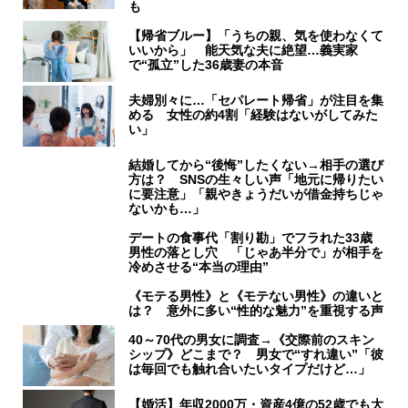
も
【帰省ブルー】「うちの親、気を使わなくて
いいから」 能天気な夫に絶望…義実家
で“孤立”した36歳妻の本音
夫婦別々に…「セパレート帰省」が注目を集
める 女性の約4割「経験はないがしてみた
い」
結婚してから“後悔”したくない→相手の選び
方は？ SNSの生々しい声「地元に帰りたい
に要注意」「親やきょうだいが借金持ちじゃ
ないかも…」
デートの食事代「割り勘」でフラれた33歳
男性の落とし穴 「じゃあ半分で」が相手を
冷めさせる“本当の理由”
《モテる男性》と《モテない男性》の違いと
は？ 意外に多い“性的な魅力”を重視する声
40～70代の男女に調査→《交際前のスキン
シップ》どこまで？ 男女で“すれ違い”「彼
は毎回でも触れ合いたいタイプだけど…」
【婚活】年収2000万・資産4億の52歳でも大