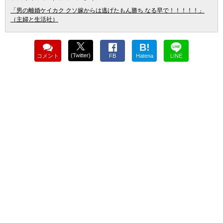
「男の離婚ケイカク クソ嫁からは逃げたもん勝ち なる早で！！！！！」
（主婦と生活社）
B!
(Twitter)
コメント
FB
Hatena
LINE