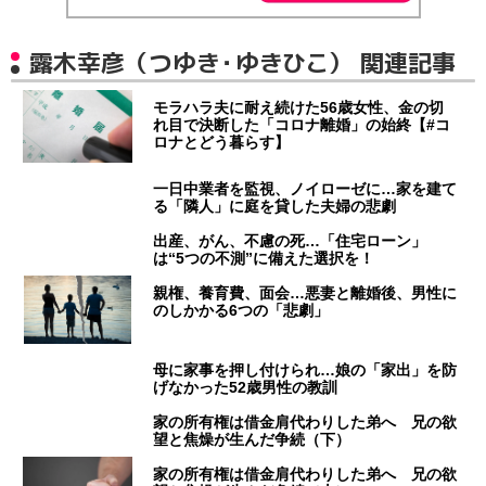
露木幸彦（つゆき・ゆきひこ） 関連記事
モラハラ夫に耐え続けた56歳女性、金の切
れ目で決断した「コロナ離婚」の始終【#コ
ロナとどう暮らす】
一日中業者を監視、ノイローゼに…家を建て
る「隣人」に庭を貸した夫婦の悲劇
出産、がん、不慮の死…「住宅ローン」
は“5つの不測”に備えた選択を！
親権、養育費、面会…悪妻と離婚後、男性に
のしかかる6つの「悲劇」
母に家事を押し付けられ…娘の「家出」を防
げなかった52歳男性の教訓
家の所有権は借金肩代わりした弟へ 兄の欲
望と焦燥が生んだ争続（下）
家の所有権は借金肩代わりした弟へ 兄の欲