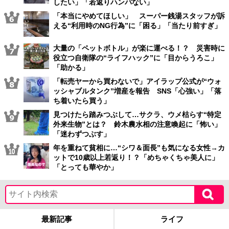
したい」「若返りハンパない」
「本当にやめてほしい」 スーパー銭湯スタッフが訴
える“利用時のNG行為”に「困る」「当たり前すぎ」
大量の「ペットボトル」が楽に運べる！？ 災害時に
役立つ自衛隊の“ライフハック”に「目からうろこ」
「助かる」
「転売ヤーから買わないで」アイラップ公式が“ウォ
ッシャブルタンク”増産を報告 SNS「心強い」「落
ち着いたら買う」
見つけたら踏みつぶして…サクラ、ウメ枯らす“特定
外来生物”とは？ 鈴木農水相の注意喚起に「怖い」
「迷わずつぶす」
年を重ねて貧相に…“シワ＆面長”も気になる女性→カ
ットで10歳以上若返り！？「めちゃくちゃ美人に」
「とっても華やか」
最新記事
ライフ