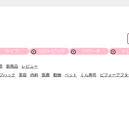
ライフ
SNSトピック
リサーチ
ト
題
新商品
レビュー
フハック
美容
内科
医療
動物
ペット
くら寿司
ビフォーアフタ