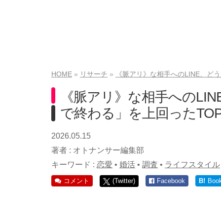
HOME
リサーチ
《脈アリ》な相手へのLINE、ど
《脈アリ》な相手へのLI
で終わる」を上回ったTO
2026.05.15
著者 :
オトナンサー編集部
キーワード :
恋愛
•
婚活
•
調査
•
ライフスタイル
コメント
(Twitter)
Facebook
B!
Boo