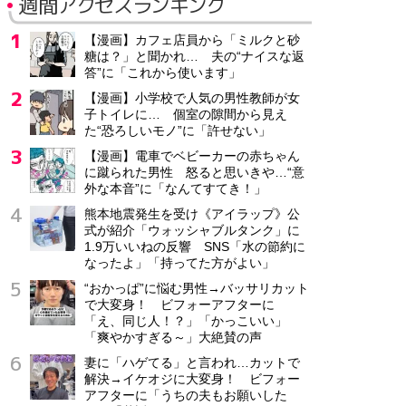
週間アクセスランキング
【漫画】カフェ店員から「ミルクと砂
糖は？」と聞かれ… 夫の“ナイスな返
答”に「これから使います」
【漫画】小学校で人気の男性教師が女
子トイレに… 個室の隙間から見え
た“恐ろしいモノ”に「許せない」
【漫画】電車でベビーカーの赤ちゃん
に蹴られた男性 怒ると思いきや…“意
外な本音”に「なんてすてき！」
熊本地震発生を受け《アイラップ》公
式が紹介「ウォッシャブルタンク」に
1.9万いいねの反響 SNS「水の節約に
なったよ」「持ってた方がよい」
“おかっぱ”に悩む男性→バッサリカット
で大変身！ ビフォーアフターに
「え、同じ人！？」「かっこいい」
「爽やかすぎる～」大絶賛の声
妻に「ハゲてる」と言われ…カットで
解決→イケオジに大変身！ ビフォー
アフターに「うちの夫もお願いした