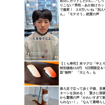
前日にカットしたのに…“しっ
りこない”男性→あか抜けカッ
で激変！ 2.9万いいね「別人
ん」「モテそう」絶賛の声
【くら寿司】本マグロ「中と
特別価格110円 5日間限定＆
皿“無料” 「大とろ」も
後ろ足で立って歩く子猫、見
ターンを決める！ 賢さに視
から驚嘆の声「かわいすぎて
られない！」「なんて素晴ら