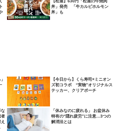
く
【松屋】630円「松屋の牛焼肉
ト
丼」発売 「牛カルビホルモン
や
丼」も
ろ」
【今日から】くら寿司×ミニオン
一
ズ初コラボ “実物”オリジナルス
テッカー、クリアポーチ
事な
「休みなのに疲れる」 お盆休み
聴者
特有の“隠れ疲労”に注意…3つの
耐え
解消法とは
し