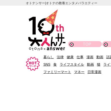
オトナンサー|オトナの教養エンタメバラエティー
TOP
暮らし
法律
健康
仕事
漫画
動画
話
SNS
食
ライフスタイル
動画
猫
ライ
ファミリーマート
マネー
日常漫画