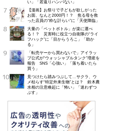
い」「若返りハンパない」
【漫画】お祭りで子どもが欲しがった
お面、なんと2000円！？ 焦る母を救
った店員の“粋な計らい”に「天使降臨」
大量の「ペットボトル」が楽に運べ
る！？ 災害時に役立つ自衛隊の“ライ
フハック”に「目からうろこ」「助か
る」
「転売ヤーから買わないで」アイラッ
プ公式が“ウォッシャブルタンク”増産を
報告 SNS「心強い」「落ち着いたら
買う」
見つけたら踏みつぶして…サクラ、ウ
メ枯らす“特定外来生物”とは？ 鈴木農
水相の注意喚起に「怖い」「迷わずつ
ぶす」