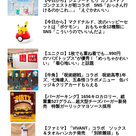
【今日から】ジェラート ピケ カフェ×ドラ
ゴンクエストが初コラボ SNS「おっさん行
けるのかこれ…」「えぐかわいい」
【今日から】マクドナルド、次のハッピーセ
ットは「ポケモン」 おもちゃ全12種類に
SNS「こういうのでいいんだよ」
【ユニクロ】1枚でも重ね着でも…990円
の“バズトップス”が優秀！「めっちゃかわい
い」「着心地いい」と話題
【牛角】「呪術廻戦」コラボ 呪術高専1年
ズ、七海建人、五条悟コラボメニュー 缶バ
ッジ＆クリアカードもらえる
【バーガーキング】1656キロカロリー、総
重量527グラム…超大型チーズバーガー新発
売 特製ガーリックマヨソース採用
【ファミマ】「VIVANT」コラボ ソックス
＆タオルハンカチ発売 「別班饅頭」も