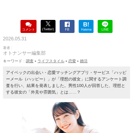
B!
(Twitter)
コメント
FB
Hatena
LINE
2026.05.31
著者 :
オトナンサー編集部
キーワード :
調査
•
ライフスタイル
•
恋愛
•
婚活
アイベックの出会い・恋愛マッチングアプリ・サービス「ハッピ
ーメール（ハッピー）」が「理想の彼女」に関するアンケート調
査を行い、結果を発表しました。男性100人が回答した、理想と
する彼女の「外見や雰囲気」とは……？