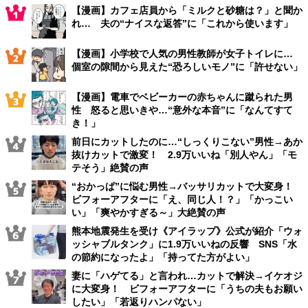
【漫画】カフェ店員から「ミルクと砂糖は？」と聞か
れ… 夫の“ナイスな返答”に「これから使います」
【漫画】小学校で人気の男性教師が女子トイレに…
個室の隙間から見えた“恐ろしいモノ”に「許せない」
【漫画】電車でベビーカーの赤ちゃんに蹴られた男
性 怒ると思いきや…“意外な本音”に「なんてすて
き！」
前日にカットしたのに…“しっくりこない”男性→あか
抜けカットで激変！ 2.9万いいね「別人やん」「モ
テそう」絶賛の声
“おかっぱ”に悩む男性→バッサリカットで大変身！
ビフォーアフターに「え、同じ人！？」「かっこい
い」「爽やかすぎる～」大絶賛の声
熊本地震発生を受け《アイラップ》公式が紹介「ウォ
ッシャブルタンク」に1.9万いいねの反響 SNS「水
の節約になったよ」「持ってた方がよい」
妻に「ハゲてる」と言われ…カットで解決→イケオジ
に大変身！ ビフォーアフターに「うちの夫もお願い
したい」「若返りハンパない」