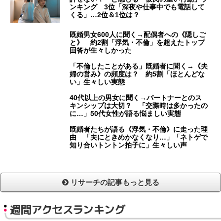
ンキング 3位「深夜や仕事中でも電話して
くる」…2位＆1位は？
既婚男女600人に聞く→配偶者への《隠しご
と》 約2割「浮気・不倫」を超えたトップ
回答が生々しかった
「不倫したことがある」既婚者に聞く→《夫
婦の営み》の頻度は？ 約5割「ほとんどな
い」生々しい実態
40代以上の男女に聞く→パートナーとのス
キンシップは大切？ 「交際時は多かったの
に…」50代女性が語る悩ましい実態
既婚者たちが語る《浮気・不倫》に走った理
由 「夫にときめかなくなり…」「ネトゲで
知り合いトントン拍子に」生々しい声
リサーチの記事もっと見る
週間アクセスランキング