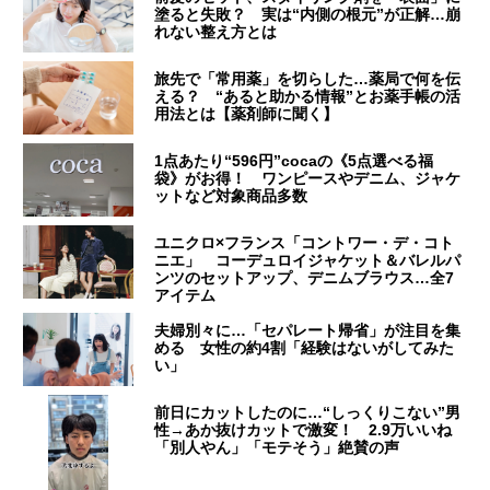
塗ると失敗？ 実は“内側の根元”が正解…崩
れない整え方とは
旅先で「常用薬」を切らした…薬局で何を伝
える？ “あると助かる情報”とお薬手帳の活
用法とは【薬剤師に聞く】
1点あたり“596円”cocaの《5点選べる福
袋》がお得！ ワンピースやデニム、ジャケ
ットなど対象商品多数
ユニクロ×フランス「コントワー・デ・コト
ニエ」 コーデュロイジャケット＆バレルパ
ンツのセットアップ、デニムブラウス…全7
アイテム
夫婦別々に…「セパレート帰省」が注目を集
める 女性の約4割「経験はないがしてみた
い」
前日にカットしたのに…“しっくりこない”男
性→あか抜けカットで激変！ 2.9万いいね
「別人やん」「モテそう」絶賛の声