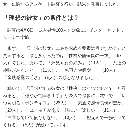
女」に関するアンケート調査を行い、結果を発表しました。
「理想の彼女」の条件とは？
調査は4月6日、成人男性100人を対象に、インターネットリ
サーチで実施。
まず、「『理想の彼女』に最も求める要素は何ですか？」と
質問すると、最も多かったのは「性格や価値観の一致」（57
人）でした。次いで、「外見や顔の好み」（14人）、「共通の
趣味があること」（11人）、「包容力や癒やし」（10人）、
「金銭感覚の近さ」（8人）の順となりました。
続いて、「理想とする彼女の『性格」はどれですか？」と尋
ねると、「穏やかで聞き上手」が28人で最多に。次いで、「い
つも明るくポジティブ」（26人）、「素直で感情表現が豊か」
（20人）、「ユーモアがあり一緒にいて楽しい」（11人）、
「自立していて依存しない」（10人）、「控えめで一歩引いて
くれる」（5人）が続いています。