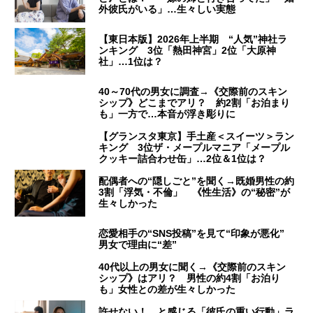
外彼氏がいる」…生々しい実態
【東日本版】2026年上半期 “人気”神社ラ
ンキング 3位「熱田神宮」2位「大原神
社」…1位は？
40～70代の男女に調査→《交際前のスキン
シップ》どこまでアリ？ 約2割「お泊まり
も」一方で…本音が浮き彫りに
【グランスタ東京】手土産＜スイーツ＞ラン
キング 3位ザ・メープルマニア「メープル
クッキー詰合わせ缶」…2位＆1位は？
配偶者への“隠しごと”を聞く→既婚男性の約
3割「浮気・不倫」 《性生活》の“秘密”が
生々しかった
恋愛相手の“SNS投稿”を見て“印象が悪化”
男女で理由に“差”
40代以上の男女に聞く→《交際前のスキン
シップ》はアリ？ 男性の約4割「お泊り
も」女性との差が生々しかった
許せない！ と感じる「彼氏の重い行動」ラ