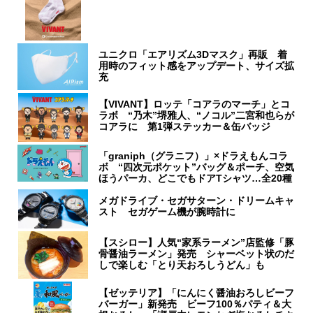
ユニクロ「エアリズム3Dマスク」再販 着
用時のフィット感をアップデート、サイズ拡
充
【VIVANT】ロッテ「コアラのマーチ」とコ
ラボ “乃木”堺雅人、“ノコル”二宮和也らが
コアラに 第1弾ステッカー＆缶バッジ
「graniph（グラニフ）」×ドラえもんコラ
ボ “四次元ポケット”バッグ＆ポーチ、空気
ほうパーカ、どこでもドアTシャツ…全20種
メガドライブ・セガサターン・ドリームキャ
スト セガゲーム機が腕時計に
【スシロー】人気“家系ラーメン”店監修「豚
骨醤油ラーメン」発売 シャーベット状のだ
しで楽しむ「とり天おろしうどん」も
【ゼッテリア】「にんにく醤油おろしビーフ
バーガー」新発売 ビーフ100％パティ＆大