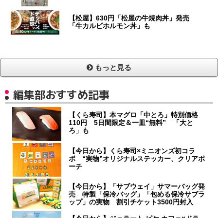
【松屋】630円「松屋の牛焼肉丼」発売
「牛カルビホルモン丼」も
もっと見る
編集部おすすめ記事
【くら寿司】本マグロ「中とろ」特別価格
110円 5日間限定＆一皿“無料” 「大と
ろ」も
【今日から】くら寿司×ミニオンズ初コラ
ボ “実物”オリジナルステッカー、クリアポ
ーチ
【今日から】「サブウェイ」サマーバッグ発
売 特製「保冷バッグ」「包める保冷サブラ
ップ」の実物 割引チケット3500円封入