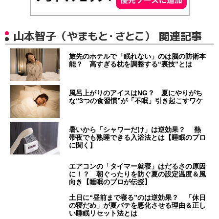
山本智子（やまもと・さとこ） 関連記事
旅先のホテルで「眠れない」のは脳の防衛本
能？ 高すぎる枕を調整する“裏技”とは
風呂上がりのアイスはNG？ 夏にやりがち
な“3つの食習慣”が「不眠」引き起こすワケ
暑いから「シャワーだけ」は逆効果？ 熱
帯夜でも熟睡できる入浴法とは【睡眠のプロ
に聞く】
エアコンの「タイマー就寝」はだるさの原因
に！？ 朝ぐったりを防ぐ夏の設定温度＆風
向き【睡眠のプロが伝授】
土日に“昼前まで寝る”のは逆効果？ 「休日
の寝だめ」が夏バテを悪化させる理由＆正し
い睡眠リセット法とは