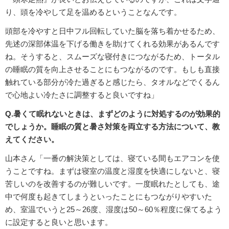
り、頭を冷やして足を温めるということなんです。
頭部を冷やすと日中フル回転していた脳を落ち着かせるため、
先述の深部体温を下げる働きを助けてくれる効果があるんです
ね。そうすると、スムーズな寝付きにつながるため、トータル
の睡眠の質を向上させることにもつながるのです。もしも直接
触れている部分が冷た過ぎると感じたら、タオルなどでくるん
で心地よい冷たさに調整すると良いですね」
Q.暑くて眠れないときは、まずどのように対処するのが効果的
でしょうか。睡眠の質と暑さ対策を両立する方法について、教
えてください。
山本さん「一番の解決策としては、寝ている間もエアコンを使
うことですね。まずは寝室の温度と湿度を快適にしないと、寝
苦しいのを改善するのが難しいです。一度眠れたとしても、途
中で何度も起きてしまうといったことにもつながりやすいた
め、室温でいうと25～26度、湿度は50～60％程度に保てるよう
に設定すると良いと思います。