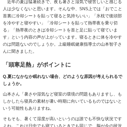
近年の夏は猛暑続きで、夜も暑さと湿気で寝苦しいと感じる
人は少なくないと思います。そんな中、SNS上では「おでこと
首裏に冷却シートを貼って寝ると気持ちいい」「氷枕で後頭部
を冷やすと寝やすい」「冷却シートを貼って熱帯夜を乗り切
る」「熱帯夜のときは冷却シートを首と足に貼って寝ていま
す」という内容の声が上がっています。寝るときに体を冷やす
のは問題ないのでしょうか。上級睡眠健康指導士の山本智子さ
んに聞きました。
「頭寒足熱」がポイントに
Q.夏になかなか眠れない場合、どのような原因が考えられるで
しょうか。
山本さん「暑さや湿気など寝室の環境の問題もありますし、も
しかしたら寝具の素材が暑い時期に向いているものではないと
いう可能性もありますね。
そもそも、暑くて湿度が高いというのは誰でも不快な状況です
よね。これは日中でも寝ているときでも同じで、脳が今の状況