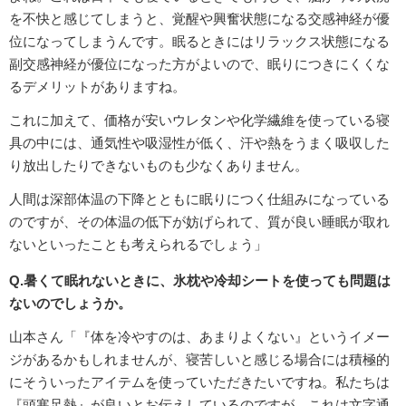
を不快と感じてしまうと、覚醒や興奮状態になる交感神経が優
位になってしまうんです。眠るときにはリラックス状態になる
副交感神経が優位になった方がよいので、眠りにつきにくくな
るデメリットがありますね。
これに加えて、価格が安いウレタンや化学繊維を使っている寝
具の中には、通気性や吸湿性が低く、汗や熱をうまく吸収した
り放出したりできないものも少なくありません。
人間は深部体温の下降とともに眠りにつく仕組みになっている
のですが、その体温の低下が妨げられて、質が良い睡眠が取れ
ないといったことも考えられるでしょう」
Q.暑くて眠れないときに、氷枕や冷却シートを使っても問題は
ないのでしょうか。
山本さん「『体を冷やすのは、あまりよくない』というイメー
ジがあるかもしれませんが、寝苦しいと感じる場合には積極的
にそういったアイテムを使っていただきたいですね。私たちは
『頭寒足熱』が良いとお伝えしているのですが、これは文字通