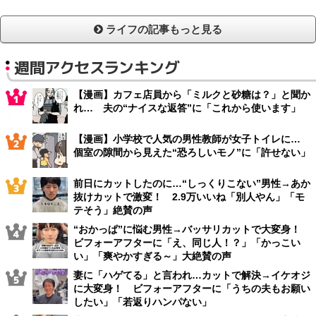
ライフの記事もっと見る
週間アクセスランキング
【漫画】カフェ店員から「ミルクと砂糖は？」と聞か
れ… 夫の“ナイスな返答”に「これから使います」
【漫画】小学校で人気の男性教師が女子トイレに…
個室の隙間から見えた“恐ろしいモノ”に「許せない」
前日にカットしたのに…“しっくりこない”男性→あか
抜けカットで激変！ 2.9万いいね「別人やん」「モ
テそう」絶賛の声
“おかっぱ”に悩む男性→バッサリカットで大変身！
ビフォーアフターに「え、同じ人！？」「かっこい
い」「爽やかすぎる～」大絶賛の声
妻に「ハゲてる」と言われ…カットで解決→イケオジ
に大変身！ ビフォーアフターに「うちの夫もお願い
したい」「若返りハンパない」