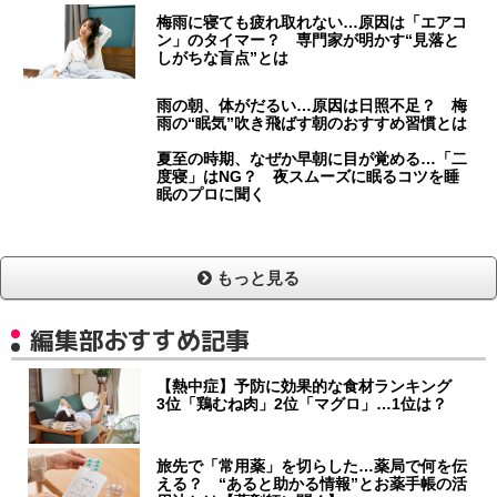
梅雨に寝ても疲れ取れない…原因は「エアコ
ン」のタイマー？ 専門家が明かす“見落と
しがちな盲点”とは
雨の朝、体がだるい…原因は日照不足？ 梅
雨の“眠気”吹き飛ばす朝のおすすめ習慣とは
夏至の時期、なぜか早朝に目が覚める…「二
度寝」はNG？ 夜スムーズに眠るコツを睡
眠のプロに聞く
もっと見る
編集部おすすめ記事
【熱中症】予防に効果的な食材ランキング
3位「鶏むね肉」2位「マグロ」…1位は？
旅先で「常用薬」を切らした…薬局で何を伝
える？ “あると助かる情報”とお薬手帳の活