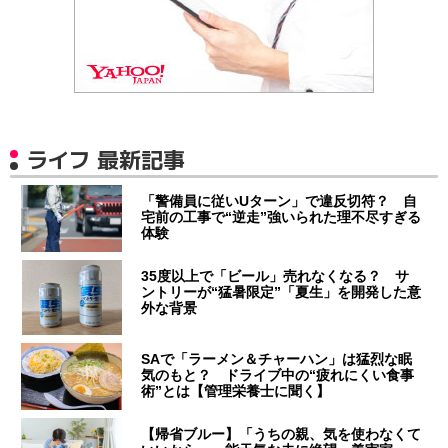
ライフ 最新記事
「警備員に従いUターン」で違反切符？ 自
宅前の工事で“逆走”強いられた理不尽すぎる
体験
35度以上で「ビール」売れなくなる？ サ
ントリーが“猛暑限定”「夏生」を開発した意
外な背景
SAで「ラーメン＆チャーハン」は猛烈な眠
気のもと？ ドライブ中の“疲れにくい食事
術”とは【管理栄養士に聞く】
【帰省ブルー】「うちの親、気を使わなくて