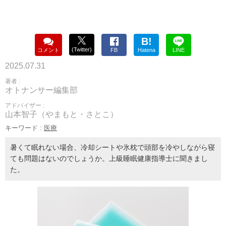
B!
(Twitter)
コメント
FB
Hatena
LINE
2025.07.31
著者 :
オトナンサー編集部
アドバイザー :
山本智子（やまもと・さとこ）
キーワード :
医療
暑くて眠れない場合、冷却シートや氷枕で頭部を冷やしながら寝
ても問題はないのでしょうか。上級睡眠健康指導士に聞きまし
た。