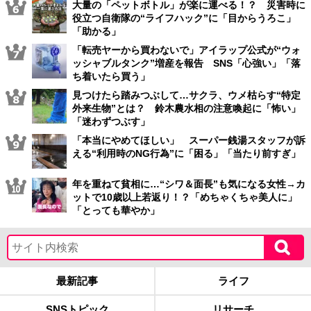
大量の「ペットボトル」が楽に運べる！？ 災害時に
役立つ自衛隊の“ライフハック”に「目からうろこ」
「助かる」
「転売ヤーから買わないで」アイラップ公式が“ウォ
ッシャブルタンク”増産を報告 SNS「心強い」「落
ち着いたら買う」
見つけたら踏みつぶして…サクラ、ウメ枯らす“特定
外来生物”とは？ 鈴木農水相の注意喚起に「怖い」
「迷わずつぶす」
「本当にやめてほしい」 スーパー銭湯スタッフが訴
える“利用時のNG行為”に「困る」「当たり前すぎ」
年を重ねて貧相に…“シワ＆面長”も気になる女性→カ
ットで10歳以上若返り！？「めちゃくちゃ美人に」
「とっても華やか」
最新記事
ライフ
SNSトピック
リサーチ