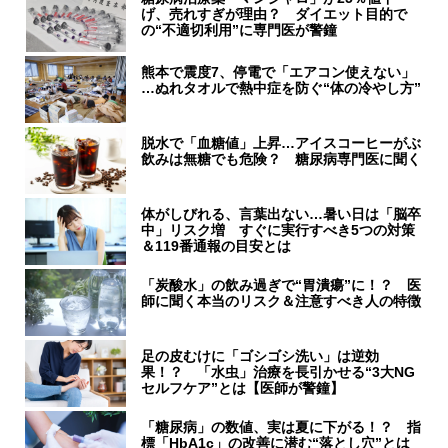
げ、売れすぎが理由？ ダイエット目的で
の“不適切利用”に専門医が警鐘
熊本で震度7、停電で「エアコン使えない」
…ぬれタオルで熱中症を防ぐ“体の冷やし方”
脱水で「血糖値」上昇…アイスコーヒーがぶ
飲みは無糖でも危険？ 糖尿病専門医に聞く
体がしびれる、言葉出ない…暑い日は「脳卒
中」リスク増 すぐに実行すべき5つの対策
＆119番通報の目安とは
「炭酸水」の飲み過ぎで“胃潰瘍”に！？ 医
師に聞く本当のリスク＆注意すべき人の特徴
足の皮むけに「ゴシゴシ洗い」は逆効
果！？ 「水虫」治療を長引かせる“3大NG
セルフケア”とは【医師が警鐘】
「糖尿病」の数値、実は夏に下がる！？ 指
標「HbA1c」の改善に潜む“落とし穴”とは