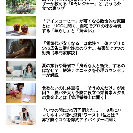
ザーが教える「0円レジャー」と“おうち外
食”の裏ワザ
「アイスコーヒー」が薄くなる致命的な原因
とは UCCに聞く、自宅でプロの味を再現
する「蒸らし」と「黄金比」
「電気代が安くなる」は危険？ 偽アプリ＆
SNS広告に潜む詐欺のワナ… 被害防ぐ3つの
対策【専門家解説】
夏の旅行や帰省で「身近な人と衝突」するの
はなぜ？ 解決テクニックを心理カウンセラ
ーが解説
食欲ないのに体重増…「そうめんだけ」が原
因？ 夏バテ太り予防に役立つ栄養素＆夕食
の黄金比とは【管理栄養士に聞く】
「いつの間にか5万円消えた…」 8月にハ
マりやすい“隠れ浪費”ワースト1位とは？
赤字防ぐコツを節約アドバイザーに聞く