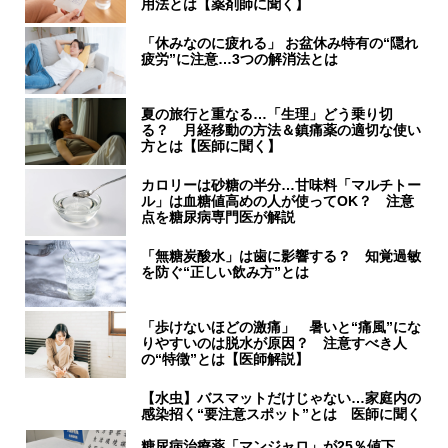
用法とは【薬剤師に聞く】
「休みなのに疲れる」 お盆休み特有の“隠れ
疲労”に注意…3つの解消法とは
夏の旅行と重なる…「生理」どう乗り切
る？ 月経移動の方法＆鎮痛薬の適切な使い
方とは【医師に聞く】
カロリーは砂糖の半分…甘味料「マルチトー
ル」は血糖値高めの人が使ってOK？ 注意
点を糖尿病専門医が解説
「無糖炭酸水」は歯に影響する？ 知覚過敏
を防ぐ“正しい飲み方”とは
「歩けないほどの激痛」 暑いと“痛風”にな
りやすいのは脱水が原因？ 注意すべき人
の“特徴”とは【医師解説】
【水虫】バスマットだけじゃない…家庭内の
感染招く“要注意スポット”とは 医師に聞く
糖尿病治療薬「マンジャロ」が25％値下