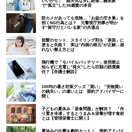
いいから」 能天気な夫に絶望…義実家
で“孤立”した36歳妻の本音
防カメがあっても危険…「お盆の空き巣」を
招くNG行為とは？ 元警視庁刑事が明か
す“留守だとバレる家”の共通点
前髪のセット、スタイリング剤を「表面」に
塗ると失敗？ 実は“内側の根元”が正解…崩
れない整え方とは
飛行機で「モバイルバッテリー」使用禁止
知らずに充電し“発火”したら巨額の賠償責
任？【弁護士解説】
100均の暑さ対策グッズ「買い」「安物買い
の銭失い」の違いとは 節約アドバイザーに
聞く
子どもの夏休み「昼食問題」が解決？ 「作
り置き冷凍」するとうまみ＆栄養が増す食材
とは【管理栄養士に聞く】
夏休みの出費を劇的カット！ 節約アドバイ