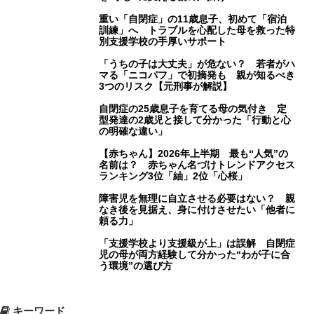
重い「自閉症」の11歳息子、初めて「宿泊
訓練」へ トラブルを心配した母を救った特
別支援学校の手厚いサポート
「うちの子は大丈夫」が危ない？ 若者がハ
マる「ニコパフ」で初摘発も 親が知るべき
3つのリスク【元刑事が解説】
自閉症の25歳息子を育てる母の気付き 定
型発達の2歳児と接して分かった「行動と心
の明確な違い」
【赤ちゃん】2026年上半期 最も“人気”の
名前は？ 赤ちゃん名づけトレンドアクセス
ランキング3位「紬」2位「心桜」
障害児を無理に自立させる必要はない？ 親
なき後を見据え、身に付けさせたい「他者に
頼る力」
「支援学校より支援級が上」は誤解 自閉症
児の母が両方経験して分かった“わが子に合
う環境”の選び方
キーワード