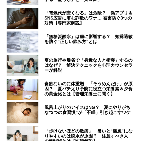
「電気代が安くなる」は危険？ 偽アプリ＆
SNS広告に潜む詐欺のワナ… 被害防ぐ3つの
対策【専門家解説】
「無糖炭酸水」は歯に影響する？ 知覚過敏
を防ぐ“正しい飲み方”とは
夏の旅行や帰省で「身近な人と衝突」するの
はなぜ？ 解決テクニックを心理カウンセラ
ーが解説
食欲ないのに体重増…「そうめんだけ」が原
因？ 夏バテ太り予防に役立つ栄養素＆夕食
の黄金比とは【管理栄養士に聞く】
風呂上がりのアイスはNG？ 夏にやりがち
な“3つの食習慣”が「不眠」引き起こすワケ
「歩けないほどの激痛」 暑いと“痛風”にな
りやすいのは脱水が原因？ 注意すべき人
の“特徴”とは【医師解説】