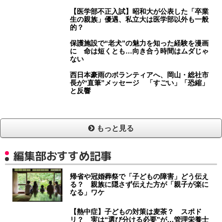
【医学部不正入試】昭和大が公表した「卒業
生の親族」優遇、私立大は医学部以外も一般
的？
保護施設で“老犬”の魅力を知った経験を漫画
に 命は短くとも…向き合う時間はムダじゃ
ない
西日本豪雨のボランティアへ、岡山・総社市
長が“直筆”メッセージ 「すごい」「恐縮」
と反響
もっと見る
編集部おすすめ記事
帰省や冠婚葬祭で「子どもの障害」どう伝え
る？ 親族に隠さず伝えた方が「親子が楽に
なる」ワケ
【熱中症】子どもの対策は麦茶？ スポド
リ？ 実は“選び分ける必要”が…管理栄養士