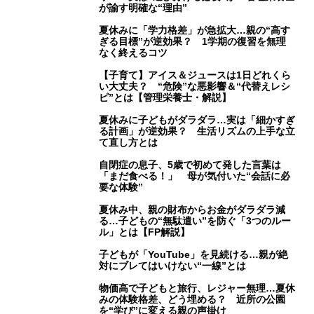
が諭す明確な“理由”
夏休みに「学力格差」が急拡大…親の“高す
ぎる目標”が逆効果？ 1学期の復習を無理
なく終えるコツ
【子育て】アイス＆ジュースは1日どれくら
い大丈夫？ “危険”な悪影響＆“代替えレシ
ピ”とは【管理栄養士・解説】
夏休みに子どもがダラダラ…実は「細かすぎ
る計画」が逆効果？ 生活リズムの上手な立
て直し方とは
自閉症の息子、5歳で初めて発した言葉は
「まだ食べる！」 母が気付いた“会話に必
要な体験”
夏休み中、親の財布からお金がダラダラ減
る…子どもの“無駄遣い”を防ぐ「3つのルー
ル」とは【FP解説】
子どもが「YouTube」を見続ける…親が絶
対にブレてはいけない“一線”とは
物価高で子どもと旅行、レジャー無理…夏休
みの体験格差、どう埋める？ 近所の公園
を“学び”に変える親の声掛け