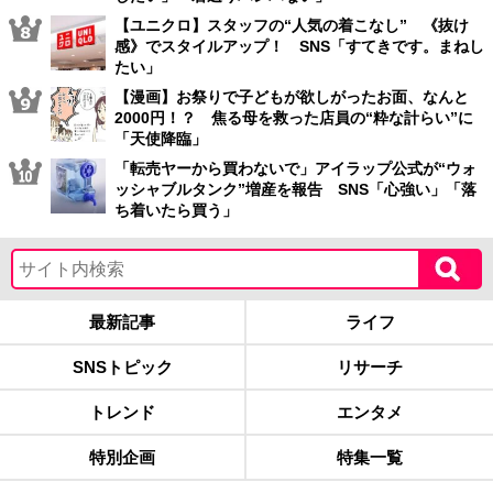
【ユニクロ】スタッフの“人気の着こなし” 《抜け
感》でスタイルアップ！ SNS「すてきです。まねし
たい」
【漫画】お祭りで子どもが欲しがったお面、なんと
2000円！？ 焦る母を救った店員の“粋な計らい”に
「天使降臨」
「転売ヤーから買わないで」アイラップ公式が“ウォ
ッシャブルタンク”増産を報告 SNS「心強い」「落
ち着いたら買う」
最新記事
ライフ
SNSトピック
リサーチ
トレンド
エンタメ
特別企画
特集一覧