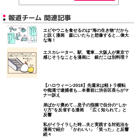
報道チーム 関連記事
エビやウニを食せるのは“海の生き物”だから
と説く漫画 森にいたらと想像すると…偉大
な海！
エスカレーター、駅、電車…大阪人が東京で
感じそうなことを漫画に 銀だこは別料理？
【ハロウィーン2018】先週末は軽トラ横転
や痴漢で逮捕者も…本番前に渋谷区長らがマ
ナー訴え
弟ばかり褒めて…息子の指摘で自分の“しか
り方”を反省する漫画 「広く知られて」と
反響
私がイライラした時…夫と実践する対処法を
漫画で紹介 「かわいい」「笑った」と反響
続々