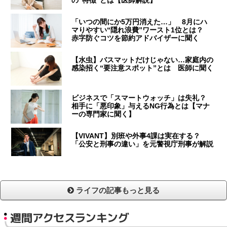
「いつの間にか5万円消えた…」 8月にハ
マりやすい“隠れ浪費”ワースト1位とは？
赤字防ぐコツを節約アドバイザーに聞く
【水虫】バスマットだけじゃない…家庭内の
感染招く“要注意スポット”とは 医師に聞く
ビジネスで「スマートウォッチ」は失礼？
相手に「悪印象」与えるNG行為とは【マナ
ーの専門家に聞く】
【VIVANT】別班や外事4課は実在する？
「公安と刑事の違い」を元警視庁刑事が解説
ライフの記事もっと見る
週間アクセスランキング