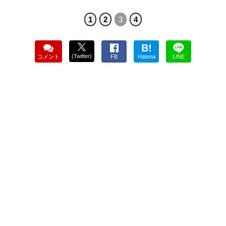
1
2
3
4
B!
(Twitter)
コメント
FB
Hatena
LINE