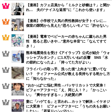
【漫画】カフェ店員から「ミルクと砂糖は？」と聞か
れ… 夫の“ナイスな返答”に「これから使います」
【漫画】小学校で人気の男性教師が女子トイレに…
個室の隙間から見えた“恐ろしいモノ”に「許せない」
【漫画】電車でベビーカーの赤ちゃんに蹴られた男
性 怒ると思いきや…“意外な本音”に「なんてすて
き！」
熊本地震発生を受け《アイラップ》公式が紹介「ウォ
ッシャブルタンク」に1.9万いいねの反響 SNS「水
の節約になったよ」「持ってた方がよい」
フライパンの取っ手、洗った後“上向き”に置いてな
い？ ティファール公式が教える長持ちする乾かし方
に「知らなかった」
“おかっぱ”に悩む男性→バッサリカットで大変身！
ビフォーアフターに「え、同じ人！？」「かっこい
い」「爽やかすぎる～」大絶賛の声
妻に「ハゲてる」と言われ…カットで解決→イケオジ
に大変身！ ビフォーアフターに「うちの夫もお願い
したい」「若返りハンパない」