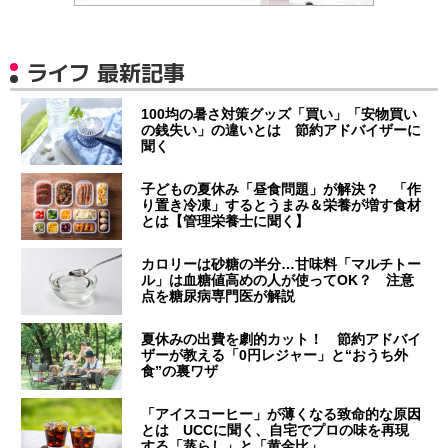
ライフ 最新記事
100均の暑さ対策グッズ「買い」「安物買い
の銭失い」の違いとは 節約アドバイザーに
聞く
子どもの夏休み「昼食問題」が解決？ 「作
り置き冷凍」するとうまみ＆栄養が増す食材
とは【管理栄養士に聞く】
カロリーは砂糖の半分…甘味料「マルチトー
ル」は血糖値高めの人が使ってOK？ 注意
点を糖尿病専門医が解説
夏休みの出費を劇的カット！ 節約アドバイ
ザーが教える「0円レジャー」と“おうち外
食”の裏ワザ
「アイスコーヒー」が薄くなる致命的な原因
とは UCCに聞く、自宅でプロの味を再現
する「蒸らし」と「黄金比」