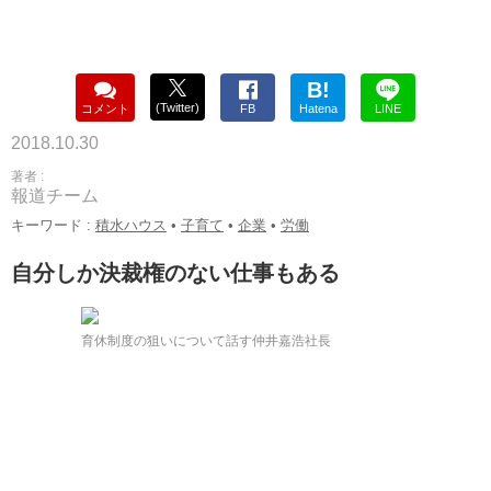
B!
(Twitter)
コメント
FB
Hatena
LINE
2018.10.30
著者 :
報道チーム
キーワード :
積水ハウス
•
子育て
•
企業
•
労働
自分しか決裁権のない仕事もある
育休制度の狙いについて話す仲井嘉浩社長