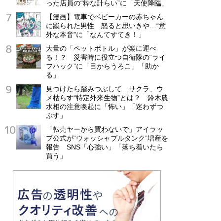
った店員の“粋な計らい”に「天使降臨」
【漫画】電車でベビーカーの赤ちゃん
に蹴られた男性 怒ると思いきや…“意
外な本音”に「なんてすてき！」
大量の「ペットボトル」が楽に運べ
る！？ 災害時に役立つ自衛隊の“ライ
フハック”に「目からうろこ」「助か
る」
見つけたら踏みつぶして…サクラ、ウ
メ枯らす“特定外来生物”とは？ 鈴木農
水相の注意喚起に「怖い」「迷わずつ
ぶす」
「転売ヤーから買わないで」アイラッ
プ公式が“ウォッシャブルタンク”増産を
報告 SNS「心強い」「落ち着いたら
買う」