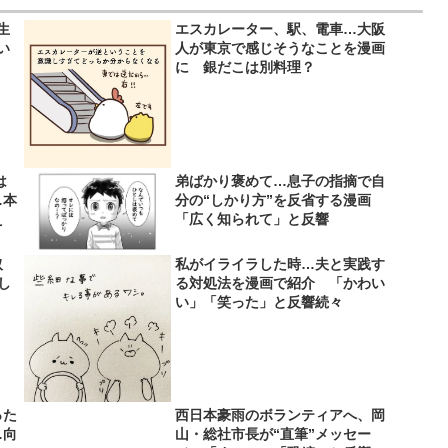
生
エスカレーター、駅、電車…大阪
い
人が東京で感じそうなことを漫画
！
に 銀だこは別料理？
は
弟ばかり褒めて…息子の指摘で自
…本
分の“しかり方”を反省する漫画
え
「広く知られて」と反響
取
私がイライラした時…夫と実践す
し
る対処法を漫画で紹介 「かわい
い」「笑った」と反響続々
った
西日本豪雨のボランティアへ、岡
…向
山・総社市長が“直筆”メッセー