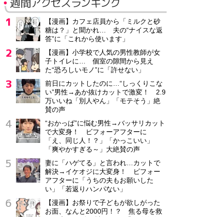
週間アクセスランキング
【漫画】カフェ店員から「ミルクと砂
糖は？」と聞かれ… 夫の“ナイスな返
答”に「これから使います」
【漫画】小学校で人気の男性教師が女
子トイレに… 個室の隙間から見え
た“恐ろしいモノ”に「許せない」
前日にカットしたのに…“しっくりこな
い”男性→あか抜けカットで激変！ 2.9
万いいね「別人やん」「モテそう」絶
賛の声
“おかっぱ”に悩む男性→バッサリカット
で大変身！ ビフォーアフターに
「え、同じ人！？」「かっこいい」
「爽やかすぎる～」大絶賛の声
妻に「ハゲてる」と言われ…カットで
解決→イケオジに大変身！ ビフォー
アフターに「うちの夫もお願いした
い」「若返りハンパない」
【漫画】お祭りで子どもが欲しがった
お面、なんと2000円！？ 焦る母を救