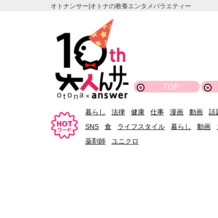
オトナンサー|オトナの教養エンタメバラエティー
TOP
暮らし
法律
健康
仕事
漫画
動画
話
SNS
食
ライフスタイル
暮らし
動画
薬剤師
ユニクロ