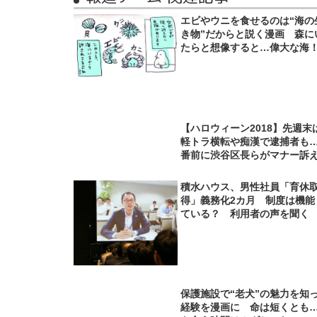
エビやウニを食せるのは“海の
き物”だからと説く漫画 森に
たらと想像すると…偉大な海
【ハロウィーン2018】先週末
軽トラ横転や痴漢で逮捕者も
番前に渋谷区長らがマナー訴
積水ハウス、男性社員「育休
得」義務化2カ月 制度は機能
ている？ 利用者の声を聞く
保護施設で“老犬”の魅力を知
経験を漫画に 命は短くとも