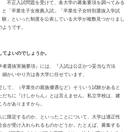
不正入試問題を受けて、各大学の募集要項を調べてみる
と「卒業生子女推薦入試」「卒業生子女特別選抜入学試
験」といった制度を公表している大学が複数見つかりまし
のようです。
。
してよいのでしょうか。
学者選抜実施要項』には、『入試は公正かつ妥当な方法
、細かいやり方は各大学に任せています。
定して、（卒業生の親族優遇など）そういう試験があると
ただちに『けしからん』とは言えません。私立学校は、建
ころがありますから。
人に限定するのか、といったことについて、大学は適正性
社会が受け入れられるものかどうか。たとえば、募集する