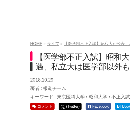
HOME
ライフ
【医学部不正入試】昭和大が公表し
【医学部不正入試】昭和大
遇、私立大は医学部以外も
2018.10.29
著者 :
報道チーム
キーワード :
東京医科大学
•
昭和大学
•
不正入試
コメント
(Twitter)
Facebook
B!
Boo