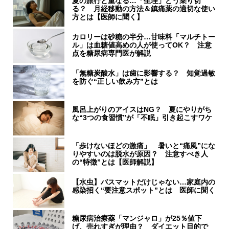
夏の旅行と重なる…「生理」どう乗り切
る？ 月経移動の方法＆鎮痛薬の適切な使い
方とは【医師に聞く】
カロリーは砂糖の半分…甘味料「マルチトー
ル」は血糖値高めの人が使ってOK？ 注意
点を糖尿病専門医が解説
「無糖炭酸水」は歯に影響する？ 知覚過敏
を防ぐ“正しい飲み方”とは
風呂上がりのアイスはNG？ 夏にやりがち
な“3つの食習慣”が「不眠」引き起こすワケ
「歩けないほどの激痛」 暑いと“痛風”にな
りやすいのは脱水が原因？ 注意すべき人
の“特徴”とは【医師解説】
【水虫】バスマットだけじゃない…家庭内の
感染招く“要注意スポット”とは 医師に聞く
糖尿病治療薬「マンジャロ」が25％値下
げ、売れすぎが理由？ ダイエット目的で