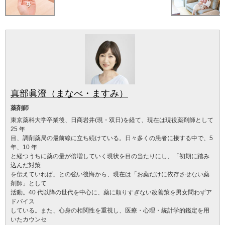
真部眞澄（まなべ・ますみ）
薬剤師
東京薬科大学卒業後、日商岩井(現・双日)を経て、現在は現役薬剤師として
25 年
目、調剤薬局の最前線に立ち続けている。日々多くの患者に接する中で、5
年、10 年
と経つうちに薬の量が倍増していく現状を目の当たりにし、「初期に踏み
込んだ対策
を伝えていれば」との強い後悔から、現在は「お薬だけに依存させない薬
剤師」として
活動。40 代以降の世代を中心に、薬に頼りすぎない改善策を男女問わずア
ドバイス
している。また、心身の相関性を重視し、医療・心理・統計学的鑑定を用
いたカウンセ