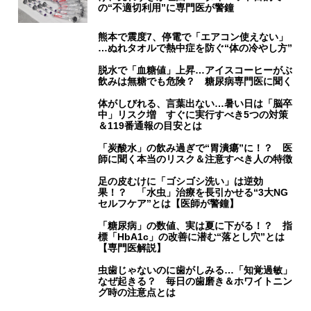
の“不適切利用”に専門医が警鐘
熊本で震度7、停電で「エアコン使えない」
…ぬれタオルで熱中症を防ぐ“体の冷やし方”
脱水で「血糖値」上昇…アイスコーヒーがぶ
飲みは無糖でも危険？ 糖尿病専門医に聞く
体がしびれる、言葉出ない…暑い日は「脳卒
中」リスク増 すぐに実行すべき5つの対策
＆119番通報の目安とは
「炭酸水」の飲み過ぎで“胃潰瘍”に！？ 医
師に聞く本当のリスク＆注意すべき人の特徴
足の皮むけに「ゴシゴシ洗い」は逆効
果！？ 「水虫」治療を長引かせる“3大NG
セルフケア”とは【医師が警鐘】
「糖尿病」の数値、実は夏に下がる！？ 指
標「HbA1c」の改善に潜む“落とし穴”とは
【専門医解説】
虫歯じゃないのに歯がしみる…「知覚過敏」
なぜ起きる？ 毎日の歯磨き＆ホワイトニン
グ時の注意点とは