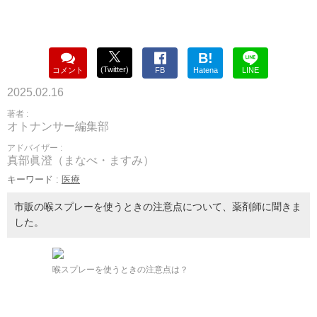
B!
(Twitter)
コメント
FB
Hatena
LINE
2025.02.16
著者 :
オトナンサー編集部
アドバイザー :
真部眞澄（まなべ・ますみ）
キーワード :
医療
市販の喉スプレーを使うときの注意点について、薬剤師に聞きま
した。
喉スプレーを使うときの注意点は？