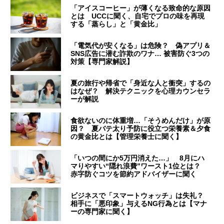
「アイスコーヒー」が薄くなる致命的な原因
とは UCCに聞く、自宅でプロの味を再現
する「蒸らし」と「黄金比」
「電気代が安くなる」は危険？ 偽アプリ＆
SNS広告に潜む詐欺のワナ… 被害防ぐ3つの
対策【専門家解説】
夏の旅行や帰省で「身近な人と衝突」するの
はなぜ？ 解決テクニックを心理カウンセラ
ーが解説
食欲ないのに体重増…「そうめんだけ」が原
因？ 夏バテ太り予防に役立つ栄養素＆夕食
の黄金比とは【管理栄養士に聞く】
「いつの間にか5万円消えた…」 8月にハ
マりやすい“隠れ浪費”ワースト1位とは？
赤字防ぐコツを節約アドバイザーに聞く
ビジネスで「スマートウォッチ」は失礼？
相手に「悪印象」与えるNG行為とは【マナ
ーの専門家に聞く】