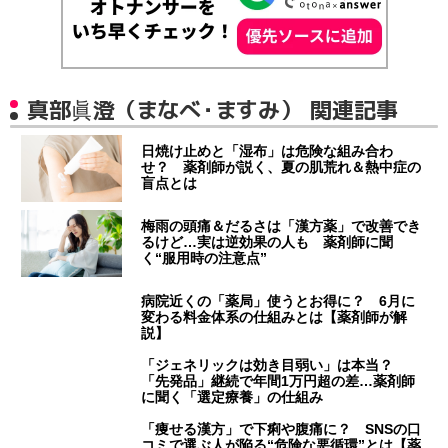
真部眞澄（まなべ・ますみ） 関連記事
日焼け止めと「湿布」は危険な組み合わ
せ？ 薬剤師が説く、夏の肌荒れ＆熱中症の
盲点とは
梅雨の頭痛＆だるさは「漢方薬」で改善でき
るけど…実は逆効果の人も 薬剤師に聞
く“服用時の注意点”
病院近くの「薬局」使うとお得に？ 6月に
変わる料金体系の仕組みとは【薬剤師が解
説】
「ジェネリックは効き目弱い」は本当？
「先発品」継続で年間1万円超の差…薬剤師
に聞く「選定療養」の仕組み
「痩せる漢方」で下痢や腹痛に？ SNSの口
コミで選ぶ人が陥る“危険な悪循環”とは【薬