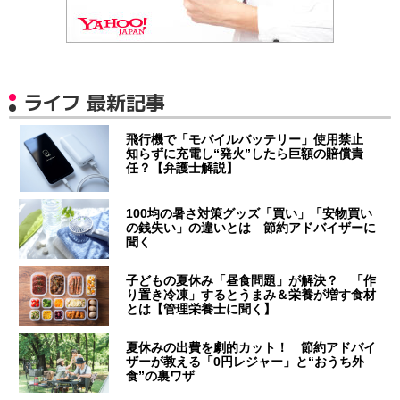
ライフ 最新記事
飛行機で「モバイルバッテリー」使用禁止
知らずに充電し“発火”したら巨額の賠償責
任？【弁護士解説】
100均の暑さ対策グッズ「買い」「安物買い
の銭失い」の違いとは 節約アドバイザーに
聞く
子どもの夏休み「昼食問題」が解決？ 「作
り置き冷凍」するとうまみ＆栄養が増す食材
とは【管理栄養士に聞く】
夏休みの出費を劇的カット！ 節約アドバイ
ザーが教える「0円レジャー」と“おうち外
食”の裏ワザ