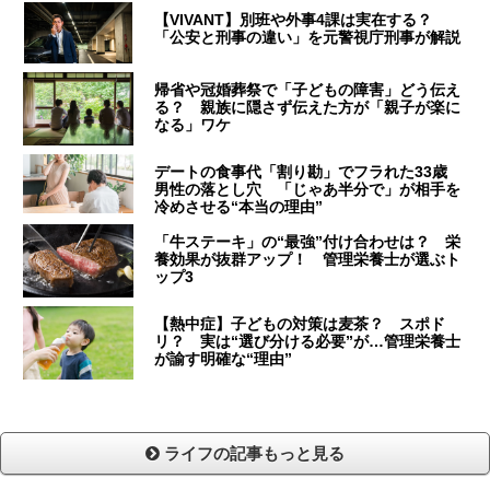
【VIVANT】別班や外事4課は実在する？
「公安と刑事の違い」を元警視庁刑事が解説
帰省や冠婚葬祭で「子どもの障害」どう伝え
る？ 親族に隠さず伝えた方が「親子が楽に
なる」ワケ
デートの食事代「割り勘」でフラれた33歳
男性の落とし穴 「じゃあ半分で」が相手を
冷めさせる“本当の理由”
「牛ステーキ」の“最強”付け合わせは？ 栄
養効果が抜群アップ！ 管理栄養士が選ぶト
ップ3
【熱中症】子どもの対策は麦茶？ スポド
リ？ 実は“選び分ける必要”が…管理栄養士
が諭す明確な“理由”
ライフの記事もっと見る