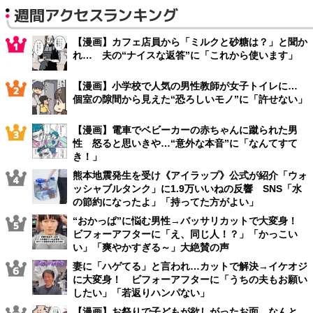
週間アクセスランキング
【漫画】カフェ店員から「ミルクと砂糖は？」と聞か
れ… 夫の“ナイスな返答”に「これから使います」
【漫画】小学校で人気の男性教師が女子トイレに…
個室の隙間から見えた“恐ろしいモノ”に「許せない」
【漫画】電車でベビーカーの赤ちゃんに蹴られた男
性 怒ると思いきや…“意外な本音”に「なんてすて
き！」
熊本地震発生を受け《アイラップ》公式が紹介「ウォ
ッシャブルタンク」に1.9万いいねの反響 SNS「水
の節約になったよ」「持ってた方がよい」
“おかっぱ”に悩む男性→バッサリカットで大変身！
ビフォーアフターに「え、同じ人！？」「かっこい
い」「爽やかすぎる～」大絶賛の声
妻に「ハゲてる」と言われ…カットで解決→イケオジ
に大変身！ ビフォーアフターに「うちの夫もお願い
したい」「若返りハンパない」
【漫画】お祭りで子どもが欲しがったお面、なんと