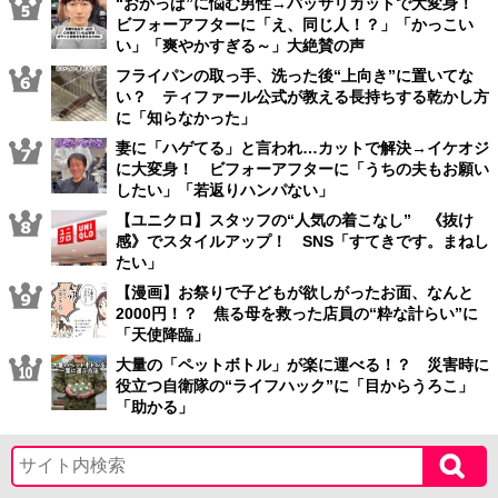
“おかっぱ”に悩む男性→バッサリカットで大変身！
ビフォーアフターに「え、同じ人！？」「かっこい
い」「爽やかすぎる～」大絶賛の声
フライパンの取っ手、洗った後“上向き”に置いてな
い？ ティファール公式が教える長持ちする乾かし方
に「知らなかった」
妻に「ハゲてる」と言われ…カットで解決→イケオジ
に大変身！ ビフォーアフターに「うちの夫もお願い
したい」「若返りハンパない」
【ユニクロ】スタッフの“人気の着こなし” 《抜け
感》でスタイルアップ！ SNS「すてきです。まねし
たい」
【漫画】お祭りで子どもが欲しがったお面、なんと
2000円！？ 焦る母を救った店員の“粋な計らい”に
「天使降臨」
大量の「ペットボトル」が楽に運べる！？ 災害時に
役立つ自衛隊の“ライフハック”に「目からうろこ」
「助かる」