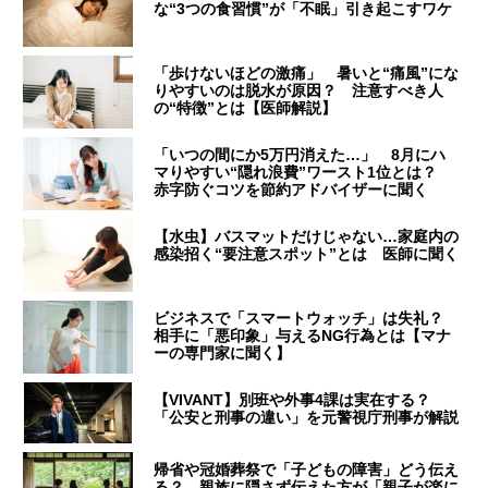
な“3つの食習慣”が「不眠」引き起こすワケ
「歩けないほどの激痛」 暑いと“痛風”にな
りやすいのは脱水が原因？ 注意すべき人
の“特徴”とは【医師解説】
「いつの間にか5万円消えた…」 8月にハ
マりやすい“隠れ浪費”ワースト1位とは？
赤字防ぐコツを節約アドバイザーに聞く
【水虫】バスマットだけじゃない…家庭内の
感染招く“要注意スポット”とは 医師に聞く
ビジネスで「スマートウォッチ」は失礼？
相手に「悪印象」与えるNG行為とは【マナ
ーの専門家に聞く】
【VIVANT】別班や外事4課は実在する？
「公安と刑事の違い」を元警視庁刑事が解説
帰省や冠婚葬祭で「子どもの障害」どう伝え
る？ 親族に隠さず伝えた方が「親子が楽に