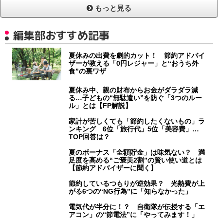
もっと見る
編集部おすすめ記事
夏休みの出費を劇的カット！ 節約アドバイ
ザーが教える「0円レジャー」と“おうち外
食”の裏ワザ
夏休み中、親の財布からお金がダラダラ減
る…子どもの“無駄遣い”を防ぐ「3つのルー
ル」とは【FP解説】
家計が苦しくても「節約したくないもの」ラ
ンキング 6位「旅行代」5位「美容費」…
TOP回答は？
夏のボーナス「全額貯金」は味気ない？ 満
足度を高める“ご褒美2割”の賢い使い道とは
【節約アドバイザーに聞く】
節約しているつもりが逆効果？ 光熱費が上
がる6つの“NG行為”に「知らなかった」
電気代が半分に！？ 自衛隊が伝授する「エ
アコン」の“節電法”に「やってみます！」