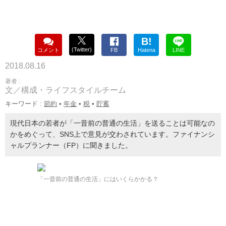
B!
(Twitter)
コメント
FB
Hatena
LINE
2018.08.16
著者 :
文／構成・ライフスタイルチーム
キーワード :
節約
•
年金
•
税
•
貯蓄
現代日本の若者が「一昔前の普通の生活」を送ることは可能なの
かをめぐって、SNS上で意見が交わされています。ファイナンシ
ャルプランナー（FP）に聞きました。
「一昔前の普通の生活」にはいくらかかる？