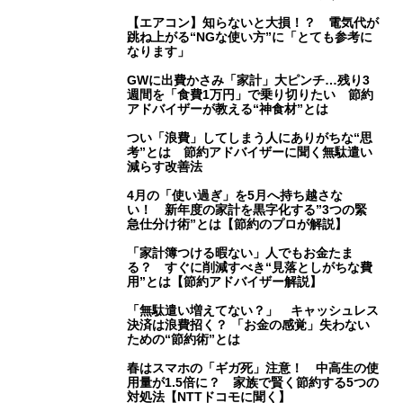
【エアコン】知らないと大損！？ 電気代が
跳ね上がる“NGな使い方”に「とても参考に
なります」
GWに出費かさみ「家計」大ピンチ…残り3
週間を「食費1万円」で乗り切りたい 節約
アドバイザーが教える“神食材”とは
つい「浪費」してしまう人にありがちな“思
考”とは 節約アドバイザーに聞く無駄遣い
減らす改善法
4月の「使い過ぎ」を5月へ持ち越さな
い！ 新年度の家計を黒字化する”3つの緊
急仕分け術”とは【節約のプロが解説】
「家計簿つける暇ない」人でもお金たま
る？ すぐに削減すべき“見落としがちな費
用”とは【節約アドバイザー解説】
「無駄遣い増えてない？」 キャッシュレス
決済は浪費招く？ 「お金の感覚」失わない
ための“節約術”とは
春はスマホの「ギガ死」注意！ 中高生の使
用量が1.5倍に？ 家族で賢く節約する5つの
対処法【NTTドコモに聞く】