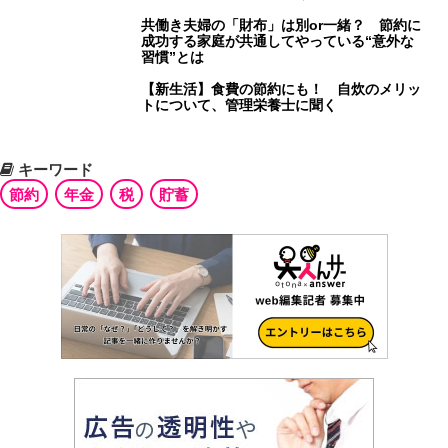
共働き夫婦の「財布」は別or一緒？ 節約に
成功する家庭が共通してやっている“意外な
習慣”とは
【新生活】食費の節約にも！ 自炊のメリッ
トについて、管理栄養士に聞く
キーワード
節約
年金
税
貯蓄