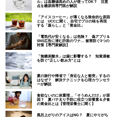
ル」は血糖値高めの人が使ってOK？ 注意
点を糖尿病専門医が解説
「アイスコーヒー」が薄くなる致命的な原因
とは UCCに聞く、自宅でプロの味を再現
する「蒸らし」と「黄金比」
「電気代が安くなる」は危険？ 偽アプリ＆
SNS広告に潜む詐欺のワナ… 被害防ぐ3つの
対策【専門家解説】
「無糖炭酸水」は歯に影響する？ 知覚過敏
を防ぐ“正しい飲み方”とは
夏の旅行や帰省で「身近な人と衝突」するの
はなぜ？ 解決テクニックを心理カウンセラ
ーが解説
食欲ないのに体重増…「そうめんだけ」が原
因？ 夏バテ太り予防に役立つ栄養素＆夕食
の黄金比とは【管理栄養士に聞く】
風呂上がりのアイスはNG？ 夏にやりがち