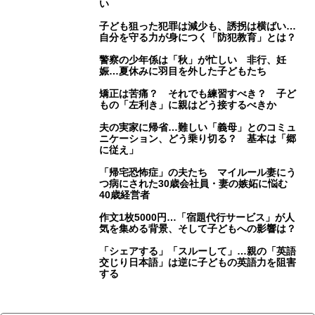
い
子ども狙った犯罪は減少も、誘拐は横ばい…
自分を守る力が身につく「防犯教育」とは？
警察の少年係は「秋」が忙しい 非行、妊
娠…夏休みに羽目を外した子どもたち
矯正は苦痛？ それでも練習すべき？ 子ど
もの「左利き」に親はどう接するべきか
夫の実家に帰省…難しい「義母」とのコミュ
ニケーション、どう乗り切る？ 基本は「郷
に従え」
「帰宅恐怖症」の夫たち マイルール妻にう
つ病にされた30歳会社員・妻の嫉妬に悩む
40歳経営者
作文1枚5000円…「宿題代行サービス」が人
気を集める背景、そして子どもへの影響は？
「シェアする」「スルーして」…親の「英語
交じり日本語」は逆に子どもの英語力を阻害
する