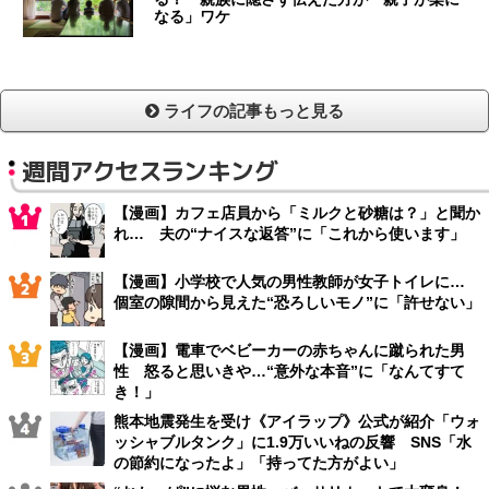
なる」ワケ
ライフの記事もっと見る
週間アクセスランキング
【漫画】カフェ店員から「ミルクと砂糖は？」と聞か
れ… 夫の“ナイスな返答”に「これから使います」
【漫画】小学校で人気の男性教師が女子トイレに…
個室の隙間から見えた“恐ろしいモノ”に「許せない」
【漫画】電車でベビーカーの赤ちゃんに蹴られた男
性 怒ると思いきや…“意外な本音”に「なんてすて
き！」
熊本地震発生を受け《アイラップ》公式が紹介「ウォ
ッシャブルタンク」に1.9万いいねの反響 SNS「水
の節約になったよ」「持ってた方がよい」