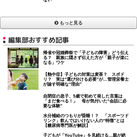
もっと見る
編集部おすすめ記事
帰省や冠婚葬祭で「子どもの障害」どう伝え
る？ 親族に隠さず伝えた方が「親子が楽に
なる」ワケ
【熱中症】子どもの対策は麦茶？ スポド
リ？ 実は“選び分ける必要”が…管理栄養士
が諭す明確な“理由”
自閉症の息子、5歳で初めて発した言葉は
「まだ食べる！」 母が気付いた“会話に必
要な体験”
水分補給のつもりが昏睡！？ 「スポーツド
リンク」飲んではいけない人の“特徴”とは
【糖尿病専門医が解説】
子どもが「YouTube」を見続ける…親が絶