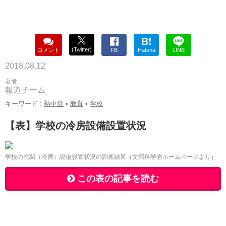
B!
(Twitter)
コメント
FB
Hatena
LINE
2018.08.12
著者 :
報道チーム
キーワード :
熱中症
•
教育
•
学校
【表】学校の冷房設備設置状況
学校の空調（冷房）設備設置状況の調査結果（文部科学省ホームページより）
この表の記事を読む