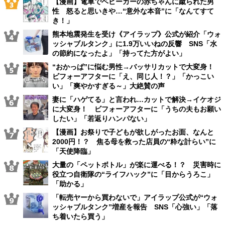
【漫画】電車でベビーカーの赤ちゃんに蹴られた男
性 怒ると思いきや…“意外な本音”に「なんてすて
き！」
熊本地震発生を受け《アイラップ》公式が紹介「ウォ
ッシャブルタンク」に1.9万いいねの反響 SNS「水
の節約になったよ」「持ってた方がよい」
“おかっぱ”に悩む男性→バッサリカットで大変身！
ビフォーアフターに「え、同じ人！？」「かっこい
い」「爽やかすぎる～」大絶賛の声
妻に「ハゲてる」と言われ…カットで解決→イケオジ
に大変身！ ビフォーアフターに「うちの夫もお願い
したい」「若返りハンパない」
【漫画】お祭りで子どもが欲しがったお面、なんと
2000円！？ 焦る母を救った店員の“粋な計らい”に
「天使降臨」
大量の「ペットボトル」が楽に運べる！？ 災害時に
役立つ自衛隊の“ライフハック”に「目からうろこ」
「助かる」
「転売ヤーから買わないで」アイラップ公式が“ウォ
ッシャブルタンク”増産を報告 SNS「心強い」「落
ち着いたら買う」