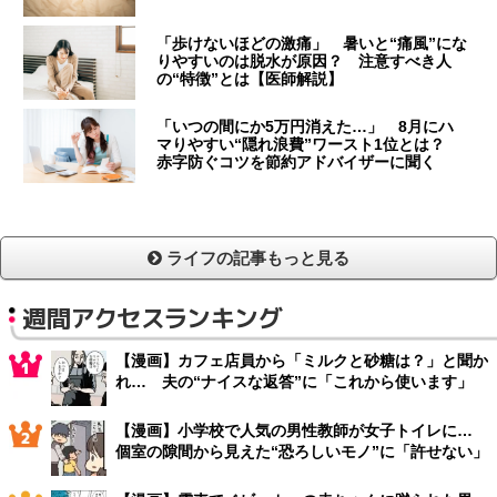
「歩けないほどの激痛」 暑いと“痛風”にな
りやすいのは脱水が原因？ 注意すべき人
の“特徴”とは【医師解説】
「いつの間にか5万円消えた…」 8月にハ
マりやすい“隠れ浪費”ワースト1位とは？
赤字防ぐコツを節約アドバイザーに聞く
ライフの記事もっと見る
週間アクセスランキング
【漫画】カフェ店員から「ミルクと砂糖は？」と聞か
れ… 夫の“ナイスな返答”に「これから使います」
【漫画】小学校で人気の男性教師が女子トイレに…
個室の隙間から見えた“恐ろしいモノ”に「許せない」