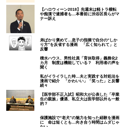
【ハロウィーン2018】先週末は軽トラ横転
や痴漢で逮捕者も…本番前に渋谷区長らがマ
ナー訴え
弟ばかり褒めて…息子の指摘で自分の“しか
り方”を反省する漫画 「広く知られて」と
反響
積水ハウス、男性社員「育休取得」義務化2
カ月 制度は機能している？ 利用者の声を
聞く
私がイライラした時…夫と実践する対処法を
漫画で紹介 「かわいい」「笑った」と反響
続々
【医学部不正入試】昭和大が公表した「卒業
生の親族」優遇、私立大は医学部以外も一般
的？
保護施設で“老犬”の魅力を知った経験を漫画
に 命は短くとも…向き合う時間はムダじゃ
ない