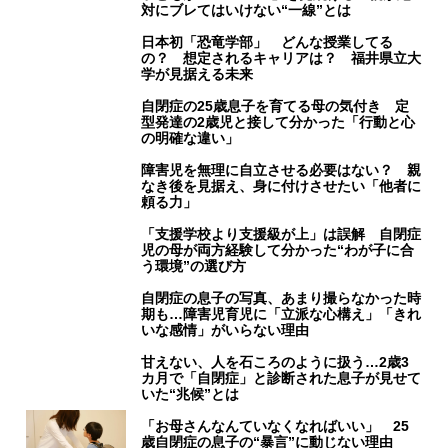
対にブレてはいけない“一線”とは
日本初「恐竜学部」 どんな授業してる
の？ 想定されるキャリアは？ 福井県立大
学が見据える未来
自閉症の25歳息子を育てる母の気付き 定
型発達の2歳児と接して分かった「行動と心
の明確な違い」
障害児を無理に自立させる必要はない？ 親
なき後を見据え、身に付けさせたい「他者に
頼る力」
「支援学校より支援級が上」は誤解 自閉症
児の母が両方経験して分かった“わが子に合
う環境”の選び方
自閉症の息子の写真、あまり撮らなかった時
期も…障害児育児に「立派な心構え」「きれ
いな感情」がいらない理由
甘えない、人を石ころのように扱う…2歳3
カ月で「自閉症」と診断された息子が見せて
いた“兆候”とは
「お母さんなんていなくなればいい」 25
歳自閉症の息子の“暴言”に動じない理由