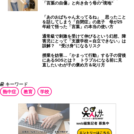
「言葉の自傷」と向き合う母の“境地”
「あのおばちゃん太ってるね」 思ったこと
を話してしまう「自閉症」の息子 母が25
年経て悟った「言葉」の本当の使い方
通常級で刺激を受けて伸びるという幻想、障
害児にとって「支援学校＝自立できない」は
誤解？ “受け身”になるリスク
授業を妨害…「かまって行動」する子の背後
にあるSOSとは？ トラブルになる前に見
直したいわが子の褒め方＆叱り方
キーワード
熱中症
教育
学校