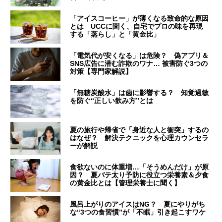
「アイスコーヒー」が薄くなる致命的な原因
とは UCCに聞く、自宅でプロの味を再現
する「蒸らし」と「黄金比」
「電気代が安くなる」は危険？ 偽アプリ＆
SNS広告に潜む詐欺のワナ… 被害防ぐ3つの
対策【専門家解説】
「無糖炭酸水」は歯に影響する？ 知覚過敏
を防ぐ“正しい飲み方”とは
夏の旅行や帰省で「身近な人と衝突」するの
はなぜ？ 解決テクニックを心理カウンセラ
ーが解説
食欲ないのに体重増…「そうめんだけ」が原
因？ 夏バテ太り予防に役立つ栄養素＆夕食
の黄金比とは【管理栄養士に聞く】
風呂上がりのアイスはNG？ 夏にやりがち
な“3つの食習慣”が「不眠」引き起こすワケ