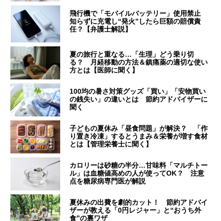
飛行機で「モバイルバッテリー」使用禁止
知らずに充電し“発火”したら巨額の賠償責
任？【弁護士解説】
夏の旅行と重なる…「生理」どう乗り切
る？ 月経移動の方法＆鎮痛薬の適切な使い
方とは【医師に聞く】
100均の暑さ対策グッズ「買い」「安物買い
の銭失い」の違いとは 節約アドバイザーに
聞く
子どもの夏休み「昼食問題」が解決？ 「作
り置き冷凍」するとうまみ＆栄養が増す食材
とは【管理栄養士に聞く】
カロリーは砂糖の半分…甘味料「マルチトー
ル」は血糖値高めの人が使ってOK？ 注意
点を糖尿病専門医が解説
夏休みの出費を劇的カット！ 節約アドバイ
ザーが教える「0円レジャー」と“おうち外
食”の裏ワザ