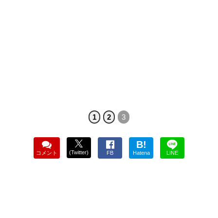
1
2
3
B!
(Twitter)
コメント
FB
Hatena
LINE