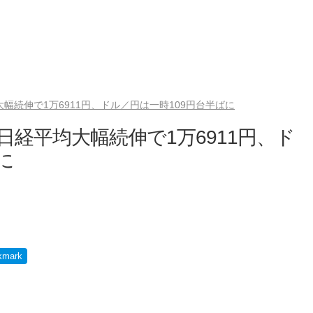
幅続伸で1万6911円、ドル／円は一時109円台半ばに
日経平均大幅続伸で1万6911円、ド
に
）
kmark