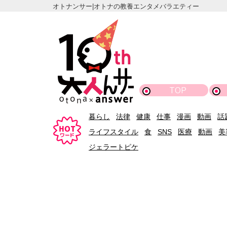
オトナンサー|オトナの教養エンタメバラエティー
TOP
暮らし
法律
健康
仕事
漫画
動画
話
ライフスタイル
食
SNS
医療
動画
美
ジェラートピケ