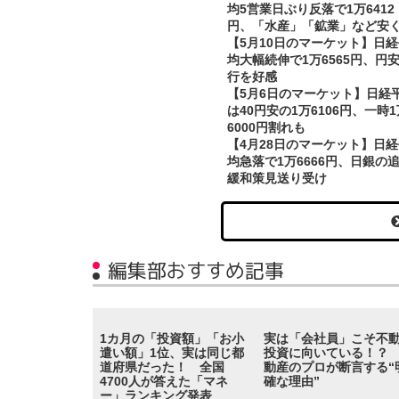
均5営業日ぶり反落で1万6412
円、「水産」「鉱業」など安
【5月10日のマーケット】日
均大幅続伸で1万6565円、円
行を好感
【5月6日のマーケット】日経
は40円安の1万6106円、一時1
6000円割れも
【4月28日のマーケット】日
均急落で1万6666円、日銀の
緩和策見送り受け
編集部おすすめ記事
1カ月の「投資額」「お小
実は「会社員」こそ不
遣い額」1位、実は同じ都
投資に向いている！？
道府県だった！ 全国
動産のプロが断言する“
4700人が答えた「マネ
確な理由”
ー」ランキング発表