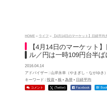
HOME
ライフ
【4月14日のマーケット】日経平均大
【4月14日のマーケット】
ル／円は一時109円台半ば
2016.04.14
アドバイザー :
山岸永幸（やまぎし・ながゆき
キーワード :
投資
•
株
•
為替
•
日経平均
コメント
(Twitter)
Facebook
B!
Boo