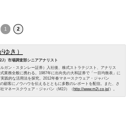
1
2
がゆき）
2J）市場調査部シニアアナリスト
Jモルガン・スタンレー証券）入社後、株式ストラテジスト、アナリス
式業務全般に携わる。1987年に出向先の大和証券で「一目均衡表」に
実践的な活用法を探究。2012年春マネースクウェア・ジャパン
数の顧客にノウハウを伝えるとともに多数のレポートを配信。また、さ
社マネースクウェア・ジャパン（M2J）（
http://www.m2j.co.jp/
）。