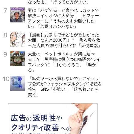
なったよ」「持ってた方がよい」
妻に「ハゲてる」と言われ…カットで
解決→イケオジに大変身！ ビフォー
アフターに「うちの夫もお願いした
い」「若返りハンパない」
【漫画】お祭りで子どもが欲しがった
お面、なんと2000円！？ 焦る母を救
った店員の“粋な計らい”に「天使降臨」
大量の「ペットボトル」が楽に運べ
る！？ 災害時に役立つ自衛隊の“ライ
フハック”に「目からうろこ」「助か
る」
「転売ヤーから買わないで」アイラッ
プ公式が“ウォッシャブルタンク”増産を
報告 SNS「心強い」「落ち着いたら
買う」