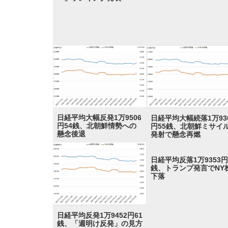
日経平均大幅反発1万9506
日経平均大幅続落1万93
円54銭、北朝鮮情勢への
円55銭、北朝鮮ミサイ
懸念後退
発射で懸念再燃
日経平均反落1万9353円
銭、トランプ発言でNY
下落
日経平均反発1万9452円61
銭、「週明け反発」の見方