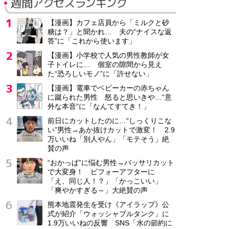
週間アクセスランキング
【漫画】カフェ店員から「ミルクと砂
糖は？」と聞かれ… 夫の“ナイスな返
答”に「これから使います」
【漫画】小学校で人気の男性教師が女
子トイレに… 個室の隙間から見え
た“恐ろしいモノ”に「許せない」
【漫画】電車でベビーカーの赤ちゃん
に蹴られた男性 怒ると思いきや…“意
外な本音”に「なんてすてき！」
前日にカットしたのに…“しっくりこな
い”男性→あか抜けカットで激変！ 2.9
万いいね「別人やん」「モテそう」絶
賛の声
“おかっぱ”に悩む男性→バッサリカット
で大変身！ ビフォーアフターに
「え、同じ人！？」「かっこいい」
「爽やかすぎる～」大絶賛の声
熊本地震発生を受け《アイラップ》公
式が紹介「ウォッシャブルタンク」に
1.9万いいねの反響 SNS「水の節約に