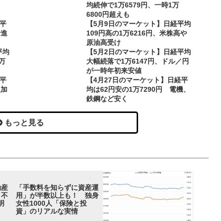
均続伸で1万6579円、一時1万
く
6800円超えも
経平
【5月9日のマーケット】日経平均
安進
109円高の1万6216円、米株高や
原油高受け
平均
【5月2日のマーケット】日経平均
万
大幅続落で1万6147円、ドル／円
が一時年初来安値
経平
【4月27日のマーケット】日経平
追加
均は62円安の1万7290円 電機、
鉄鋼など安く
もっと見る
動産
「手数料を知らずに資産運
 不
用」が半数以上も！ 独身
明
女性1000人「保険と投
資」のリアルな実情