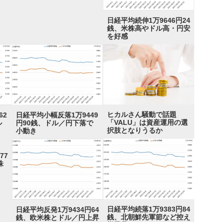
日経平均続伸1万9646円24
銭、米株高やドル高・円安
を好感
ヒカルさん騒動で話題
日経平均小幅反落1万9449
62
「VALU」は資産運用の選
円90銭、ドル／円下落で
ル
択肢となりうるか
小動き
77
株
日経平均続落1万9383円84
日経平均反発1万9434円64
銭、北朝鮮先軍節など控え
銭、欧米株とドル／円上昇