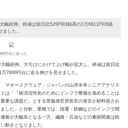
幅続伸。終値は前日比529円83銭高の1万6911円05銭
見せました。
000円台に迫った
が大幅続伸。大引けにかけて上げ幅が拡大し、終値は前日比
来の1万7000円台に迫る伸びを見せました。
マネースクウェア・ジャパンの山岸永幸シニアアナリス
トは「『経済活性化のためにインフラ整備を進めることは
重要な課題だ』とする菅義偉官房長官の発言が材料視され
ました」と分析。業種では、陸運・鉄鋼などのインフラ関
連株が大幅高となる一方、繊維・石油などの素材関連は鈍
い動きとなりました。