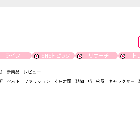
ライフ
SNSトピック
リサーチ
ト
題
新商品
レビュー
容
ペット
ファッション
くら寿司
動物
猫
松屋
キャラクター