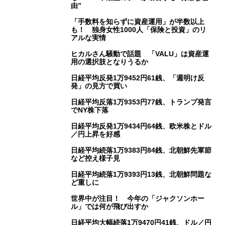
由”
「手数料を知らずに資産運用」が半数以上
も！ 独身女性1000人「保険と投資」のリ
アルな実情
ヒカルさん騒動で話題 「VALU」は資産運
用の選択肢となりうるか
日経平均反発1万9452円61銭、「週明け反
発」の見方で買い
日経平均反落1万9353円77銭、トランプ発言
でNY株下落
日経平均反発1万9434円64銭、欧米株とドル
／円上昇を好感
日経平均続落1万9383円84銭、北朝鮮先軍節
など控え様子見
日経平均続落1万9393円13銭、北朝鮮問題な
ど重しに
世界中が注目！ 今年の「ジャクソンホー
ル」では何が飛び出すか
日経平均大幅続落1万9470円41銭、ドル／円