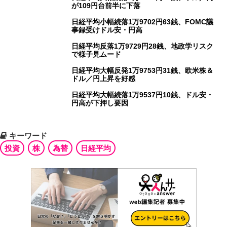
が109円台前半に下落
日経平均小幅続落1万9702円63銭、FOMC議
事録受けドル安・円高
日経平均反落1万9729円28銭、地政学リスク
で様子見ムード
日経平均大幅反発1万9753円31銭、欧米株＆
ドル／円上昇を好感
日経平均大幅続落1万9537円10銭、ドル安・
円高が下押し要因
キーワード
投資
株
為替
日経平均