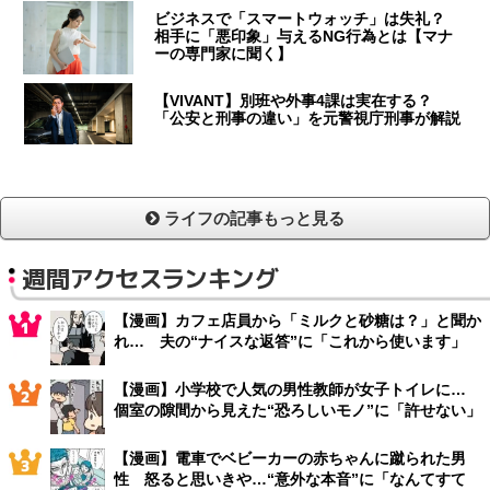
ビジネスで「スマートウォッチ」は失礼？
相手に「悪印象」与えるNG行為とは【マナ
ーの専門家に聞く】
【VIVANT】別班や外事4課は実在する？
「公安と刑事の違い」を元警視庁刑事が解説
ライフの記事もっと見る
週間アクセスランキング
【漫画】カフェ店員から「ミルクと砂糖は？」と聞か
れ… 夫の“ナイスな返答”に「これから使います」
【漫画】小学校で人気の男性教師が女子トイレに…
個室の隙間から見えた“恐ろしいモノ”に「許せない」
【漫画】電車でベビーカーの赤ちゃんに蹴られた男
性 怒ると思いきや…“意外な本音”に「なんてすて