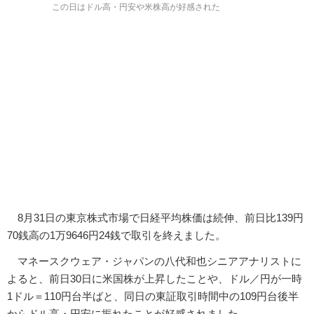
この日はドル高・円安や米株高が好感された
8月31日の東京株式市場で日経平均株価は続伸、前日比139円
70銭高の1万9646円24銭で取引を終えました。
マネースクウェア・ジャパンの八代和也シニアアナリストに
よると、前日30日に米国株が上昇したことや、ドル／円が一時
1ドル＝110円台半ばと、同日の東証取引時間中の109円台後半
からドル高・円安に振れたことが好感されました。