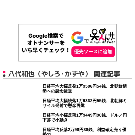
八代和也（やしろ・かずや） 関連記事
日経平均大幅反発1万9506円54銭、北朝鮮情
勢への懸念後退
日経平均大幅続落1万9362円55銭、北朝鮮ミ
サイル発射で懸念再燃
日経平均小幅反落1万9449円90銭、ドル／円
下落で小動き
日経平均反落2万98円38銭、利益確定売り優
勢で