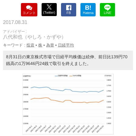
B!
(Twitter)
コメント
FB
Hatena
LINE
2017.08.31
アドバイザー :
八代和也（やしろ・かずや）
キーワード :
投資
•
株
•
為替
•
日経平均
8月31日の東京株式市場で日経平均株価は続伸、前日比139円70
銭高の1万9646円24銭で取引を終えました。