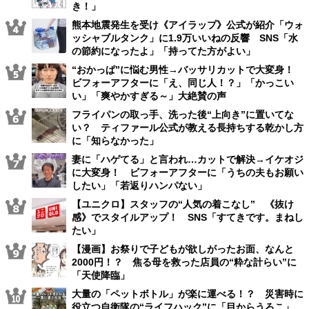
き！」
熊本地震発生を受け《アイラップ》公式が紹介「ウォ
ッシャブルタンク」に1.9万いいねの反響 SNS「水
の節約になったよ」「持ってた方がよい」
“おかっぱ”に悩む男性→バッサリカットで大変身！
ビフォーアフターに「え、同じ人！？」「かっこい
い」「爽やかすぎる～」大絶賛の声
フライパンの取っ手、洗った後“上向き”に置いてな
い？ ティファール公式が教える長持ちする乾かし方
に「知らなかった」
妻に「ハゲてる」と言われ…カットで解決→イケオジ
に大変身！ ビフォーアフターに「うちの夫もお願い
したい」「若返りハンパない」
【ユニクロ】スタッフの“人気の着こなし” 《抜け
感》でスタイルアップ！ SNS「すてきです。まねし
たい」
【漫画】お祭りで子どもが欲しがったお面、なんと
2000円！？ 焦る母を救った店員の“粋な計らい”に
「天使降臨」
大量の「ペットボトル」が楽に運べる！？ 災害時に
役立つ自衛隊の“ライフハック”に「目からうろこ」