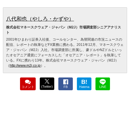
八代和也（やしろ・かずや）
株式会社マネースクウェア・ジャパン（M2J）市場調査部シニアアナリス
ト
2001年ひまわり証券入社後、コールセンター、為替関連の市況ニュースの
配信、レポートの執筆などFX業務に携わる。2011年12月、マネースクウェ
ア・ジャパン（M2J）入社。市場調査部に所属し、豪ドルやNZドルといっ
たオセアニア通貨にフォーカスした「オセアニア・レポート」を執筆して
いる。FXに携わり13年。株式会社マネースクウェア・ジャパン（M2J）
（
http://www.m2j.co.jp
）。
B!
(Twitter)
コメント
FB
Hatena
LINE