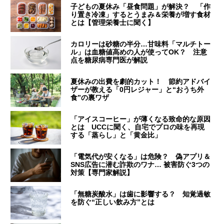
子どもの夏休み「昼食問題」が解決？ 「作
り置き冷凍」するとうまみ＆栄養が増す食材
とは【管理栄養士に聞く】
カロリーは砂糖の半分…甘味料「マルチトー
ル」は血糖値高めの人が使ってOK？ 注意
点を糖尿病専門医が解説
夏休みの出費を劇的カット！ 節約アドバイ
ザーが教える「0円レジャー」と“おうち外
食”の裏ワザ
「アイスコーヒー」が薄くなる致命的な原因
とは UCCに聞く、自宅でプロの味を再現
する「蒸らし」と「黄金比」
「電気代が安くなる」は危険？ 偽アプリ＆
SNS広告に潜む詐欺のワナ… 被害防ぐ3つの
対策【専門家解説】
「無糖炭酸水」は歯に影響する？ 知覚過敏
を防ぐ“正しい飲み方”とは