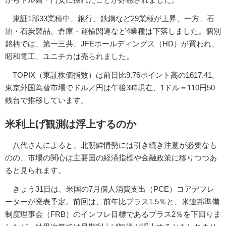
東証1部33業種中、銀行、鉄鋼など29業種が上昇、一方、石
油・石炭製品、倉庫・運輸関連など4業種は下落しました。個別
銘柄では、第一三共、JFEホールディングス（HD）が買われ、
昭和電工、ユニチカは売られました。
TOPIX（東証株価指数）は前日比9.76ポイント高の1617.41。
東京外国為替市場でドル／円は午後3時現在、1ドル＝110円50
銭台で推移しています。
米利上げ観測は浮上するのか
八代さんによると、北朝鮮情勢には引き続き注意が必要なも
のの、市場の関心は主要国の経済指標や金融政策に移りつつあ
ると見られます。
きょう31日は、米国の7月個人消費支出（PCE）コアデフレ
ーターが発表予定。前回は、前年比プラス1.5％と、米連邦準備
制度理事会（FRB）のインフレ目標であるプラス2％を下回りま