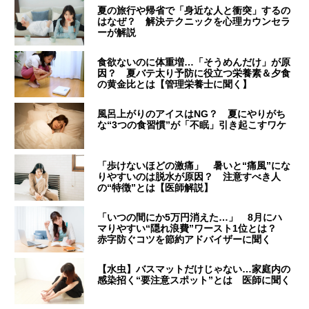
夏の旅行や帰省で「身近な人と衝突」するの
はなぜ？ 解決テクニックを心理カウンセラ
ーが解説
食欲ないのに体重増…「そうめんだけ」が原
因？ 夏バテ太り予防に役立つ栄養素＆夕食
の黄金比とは【管理栄養士に聞く】
風呂上がりのアイスはNG？ 夏にやりがち
な“3つの食習慣”が「不眠」引き起こすワケ
「歩けないほどの激痛」 暑いと“痛風”にな
りやすいのは脱水が原因？ 注意すべき人
の“特徴”とは【医師解説】
「いつの間にか5万円消えた…」 8月にハ
マりやすい“隠れ浪費”ワースト1位とは？
赤字防ぐコツを節約アドバイザーに聞く
【水虫】バスマットだけじゃない…家庭内の
感染招く“要注意スポット”とは 医師に聞く