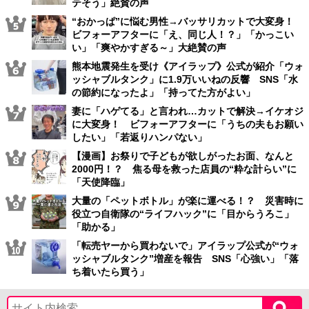
テそう」絶賛の声
“おかっぱ”に悩む男性→バッサリカットで大変身！
ビフォーアフターに「え、同じ人！？」「かっこい
い」「爽やかすぎる～」大絶賛の声
熊本地震発生を受け《アイラップ》公式が紹介「ウォ
ッシャブルタンク」に1.9万いいねの反響 SNS「水
の節約になったよ」「持ってた方がよい」
妻に「ハゲてる」と言われ…カットで解決→イケオジ
に大変身！ ビフォーアフターに「うちの夫もお願い
したい」「若返りハンパない」
【漫画】お祭りで子どもが欲しがったお面、なんと
2000円！？ 焦る母を救った店員の“粋な計らい”に
「天使降臨」
大量の「ペットボトル」が楽に運べる！？ 災害時に
役立つ自衛隊の“ライフハック”に「目からうろこ」
「助かる」
「転売ヤーから買わないで」アイラップ公式が“ウォ
ッシャブルタンク”増産を報告 SNS「心強い」「落
ち着いたら買う」