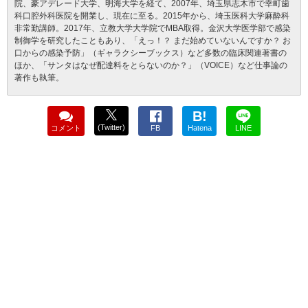
院、豪アデレード大学、明海大学を経て、2007年、埼玉県志木市で幸町歯
科口腔外科医院を開業し、現在に至る。2015年から、埼玉医科大学麻酔科
非常勤講師。2017年、立教大学大学院でMBA取得。金沢大学医学部で感染
制御学を研究したこともあり、「えっ！？ まだ始めていないんですか？ お
口からの感染予防」（ギャラクシーブックス）など多数の臨床関連著書の
ほか、「サンタはなぜ配達料をとらないのか？」（VOICE）など仕事論の
著作も執筆。
B!
(Twitter)
コメント
FB
Hatena
LINE