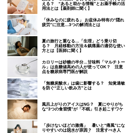
える？ “あると助かる情報”とお薬手帳の活
用法とは【薬剤師に聞く】
「休みなのに疲れる」 お盆休み特有の“隠れ
疲労”に注意…3つの解消法とは
夏の旅行と重なる…「生理」どう乗り切
る？ 月経移動の方法＆鎮痛薬の適切な使い
方とは【医師に聞く】
カロリーは砂糖の半分…甘味料「マルチトー
ル」は血糖値高めの人が使ってOK？ 注意
点を糖尿病専門医が解説
「無糖炭酸水」は歯に影響する？ 知覚過敏
を防ぐ“正しい飲み方”とは
風呂上がりのアイスはNG？ 夏にやりがち
な“3つの食習慣”が「不眠」引き起こすワケ
「歩けないほどの激痛」 暑いと“痛風”にな
りやすいのは脱水が原因？ 注意すべき人