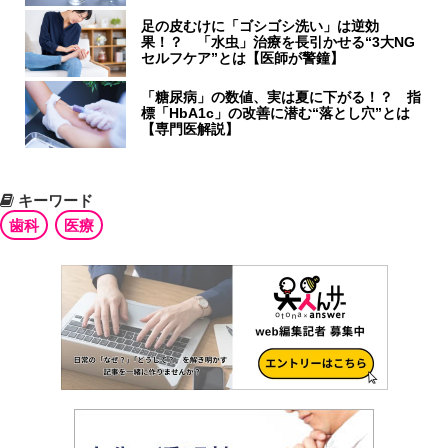
足の皮むけに「ゴシゴシ洗い」は逆効
果！？ 「水虫」治療を長引かせる“3大NG
セルフケア”とは【医師が警鐘】
「糖尿病」の数値、実は夏に下がる！？ 指
標「HbA1c」の改善に潜む“落とし穴”とは
【専門医解説】
キーワード
歯科
医療