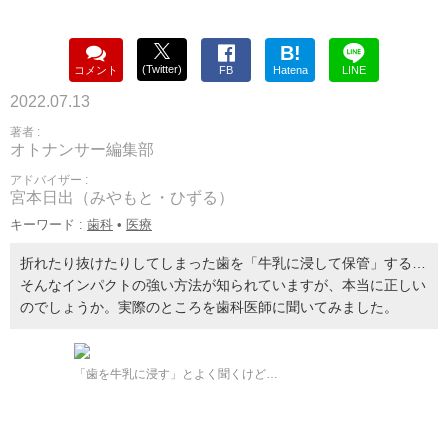
B!
(Twitter)
コメント
FB
Hatena
LINE
2022.07.13
著者 :
オトナンサー編集部
アドバイザー :
宮本日出（みやもと・ひずる）
キーワード :
歯科
•
医療
折れたり抜けたりしてしまった歯を「牛乳に浸して保管」する…
そんなインパクトの強い方法が知られていますが、本当に正しい
のでしょうか。実際のところを歯科医師に聞いてみました。
「歯を牛乳に浸す」とよく聞くけど…