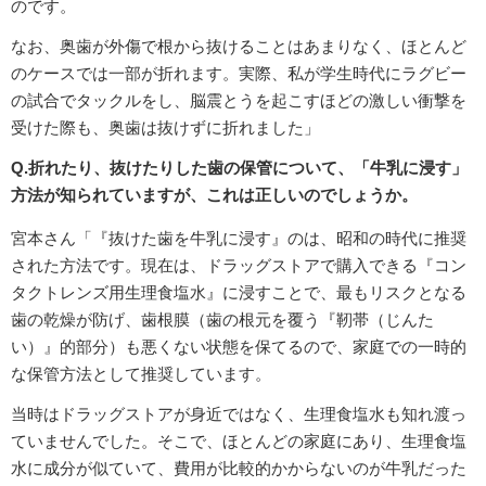
のです。
なお、奥歯が外傷で根から抜けることはあまりなく、ほとんど
のケースでは一部が折れます。実際、私が学生時代にラグビー
の試合でタックルをし、脳震とうを起こすほどの激しい衝撃を
受けた際も、奥歯は抜けずに折れました」
Q.折れたり、抜けたりした歯の保管について、「牛乳に浸す」
方法が知られていますが、これは正しいのでしょうか。
宮本さん「『抜けた歯を牛乳に浸す』のは、昭和の時代に推奨
された方法です。現在は、ドラッグストアで購入できる『コン
タクトレンズ用生理食塩水』に浸すことで、最もリスクとなる
歯の乾燥が防げ、歯根膜（歯の根元を覆う『靭帯（じんた
い）』的部分）も悪くない状態を保てるので、家庭での一時的
な保管方法として推奨しています。
当時はドラッグストアが身近ではなく、生理食塩水も知れ渡っ
ていませんでした。そこで、ほとんどの家庭にあり、生理食塩
水に成分が似ていて、費用が比較的かからないのが牛乳だった