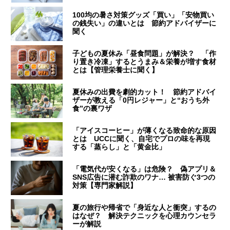
100均の暑さ対策グッズ「買い」「安物買い
の銭失い」の違いとは 節約アドバイザーに
聞く
子どもの夏休み「昼食問題」が解決？ 「作
り置き冷凍」するとうまみ＆栄養が増す食材
とは【管理栄養士に聞く】
夏休みの出費を劇的カット！ 節約アドバイ
ザーが教える「0円レジャー」と“おうち外
食”の裏ワザ
「アイスコーヒー」が薄くなる致命的な原因
とは UCCに聞く、自宅でプロの味を再現
する「蒸らし」と「黄金比」
「電気代が安くなる」は危険？ 偽アプリ＆
SNS広告に潜む詐欺のワナ… 被害防ぐ3つの
対策【専門家解説】
夏の旅行や帰省で「身近な人と衝突」するの
はなぜ？ 解決テクニックを心理カウンセラ
ーが解説