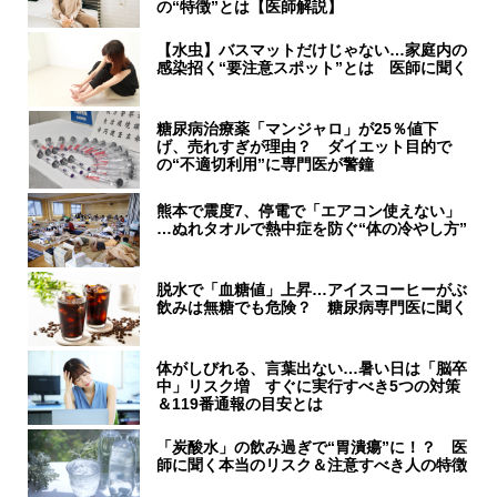
の“特徴”とは【医師解説】
【水虫】バスマットだけじゃない…家庭内の
感染招く“要注意スポット”とは 医師に聞く
糖尿病治療薬「マンジャロ」が25％値下
げ、売れすぎが理由？ ダイエット目的で
の“不適切利用”に専門医が警鐘
熊本で震度7、停電で「エアコン使えない」
…ぬれタオルで熱中症を防ぐ“体の冷やし方”
脱水で「血糖値」上昇…アイスコーヒーがぶ
飲みは無糖でも危険？ 糖尿病専門医に聞く
体がしびれる、言葉出ない…暑い日は「脳卒
中」リスク増 すぐに実行すべき5つの対策
＆119番通報の目安とは
「炭酸水」の飲み過ぎで“胃潰瘍”に！？ 医
師に聞く本当のリスク＆注意すべき人の特徴