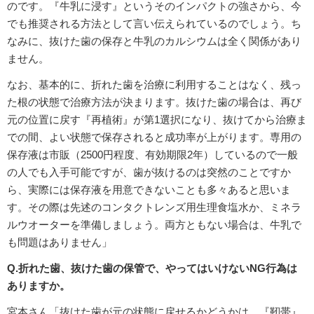
のです。『牛乳に浸す』というそのインパクトの強さから、今
でも推奨される方法として言い伝えられているのでしょう。ち
なみに、抜けた歯の保存と牛乳のカルシウムは全く関係があり
ません。
なお、基本的に、折れた歯を治療に利用することはなく、残っ
た根の状態で治療方法が決まります。抜けた歯の場合は、再び
元の位置に戻す『再植術』が第1選択になり、抜けてから治療ま
での間、よい状態で保存されると成功率が上がります。専用の
保存液は市販（2500円程度、有効期限2年）しているので一般
の人でも入手可能ですが、歯が抜けるのは突然のことですか
ら、実際には保存液を用意できないことも多々あると思いま
す。その際は先述のコンタクトレンズ用生理食塩水か、ミネラ
ルウオーターを準備しましょう。両方ともない場合は、牛乳で
も問題はありません」
Q.折れた歯、抜けた歯の保管で、やってはいけないNG行為は
ありますか。
宮本さん「抜けた歯が元の状態に戻せるかどうかは、『靭帯』