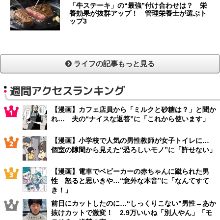
「牛ステーキ」の“最強”付け合わせは？ 栄
養効果が抜群アップ！ 管理栄養士が選ぶト
ップ3
ライフの記事もっと見る
週間アクセスランキング
【漫画】カフェ店員から「ミルクと砂糖は？」と聞か
れ… 夫の“ナイスな返答”に「これから使います」
【漫画】小学校で人気の男性教師が女子トイレに…
個室の隙間から見えた“恐ろしいモノ”に「許せない」
【漫画】電車でベビーカーの赤ちゃんに蹴られた男
性 怒ると思いきや…“意外な本音”に「なんてすて
き！」
前日にカットしたのに…“しっくりこない”男性→あか
抜けカットで激変！ 2.9万いいね「別人やん」「モ