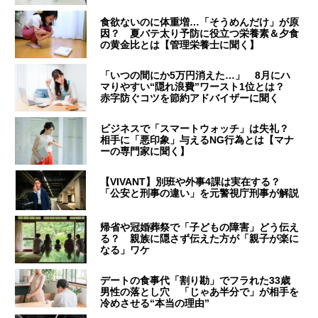
食欲ないのに体重増…「そうめんだけ」が原
因？ 夏バテ太り予防に役立つ栄養素＆夕食
の黄金比とは【管理栄養士に聞く】
「いつの間にか5万円消えた…」 8月にハ
マりやすい“隠れ浪費”ワースト1位とは？
赤字防ぐコツを節約アドバイザーに聞く
ビジネスで「スマートウォッチ」は失礼？
相手に「悪印象」与えるNG行為とは【マナ
ーの専門家に聞く】
【VIVANT】別班や外事4課は実在する？
「公安と刑事の違い」を元警視庁刑事が解説
帰省や冠婚葬祭で「子どもの障害」どう伝え
る？ 親族に隠さず伝えた方が「親子が楽に
なる」ワケ
デートの食事代「割り勘」でフラれた33歳
男性の落とし穴 「じゃあ半分で」が相手を
冷めさせる“本当の理由”