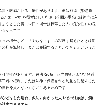
免責・軽減される可能性があります。刑法37条（緊急避
けるため、やむを得ずにした行為（今回の場合は線路内に入
けようとした害（今回の場合は転落した人の危険性）の程
いるからです。
入った場合など、『やむを得ず』の程度を超えたときは罰
その刑を減軽し、または免除することができる』というこ
可能性があります。民法720条（正当防衛および緊急避
第三者の権利、または法律上保護される利益を防衛するた
の責任を負わない』などとあるためです」
けがなどをした場合、救助に向かった人やその遺族は、酒に
を請求できますか。