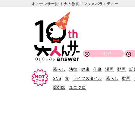
オトナンサー|オトナの教養エンタメバラエティー
TOP
暮らし
法律
健康
仕事
漫画
動画
話
SNS
食
ライフスタイル
暮らし
動画
薬剤師
ユニクロ