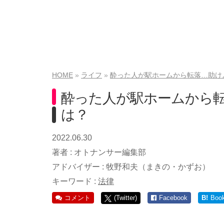
HOME
ライフ
酔った人が駅ホームから転落…助け
酔った人が駅ホームから
は？
2022.06.30
著者 :
オトナンサー編集部
アドバイザー :
牧野和夫（まきの・かずお）
キーワード :
法律
コメント
(Twitter)
Facebook
B!
Boo