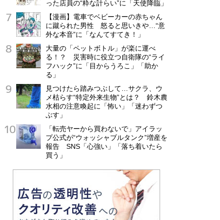
った店員の“粋な計らい”に「天使降臨」
【漫画】電車でベビーカーの赤ちゃん
に蹴られた男性 怒ると思いきや…“意
外な本音”に「なんてすてき！」
大量の「ペットボトル」が楽に運べ
る！？ 災害時に役立つ自衛隊の“ライ
フハック”に「目からうろこ」「助か
る」
見つけたら踏みつぶして…サクラ、ウ
メ枯らす“特定外来生物”とは？ 鈴木農
水相の注意喚起に「怖い」「迷わずつ
ぶす」
「転売ヤーから買わないで」アイラッ
プ公式が“ウォッシャブルタンク”増産を
報告 SNS「心強い」「落ち着いたら
買う」