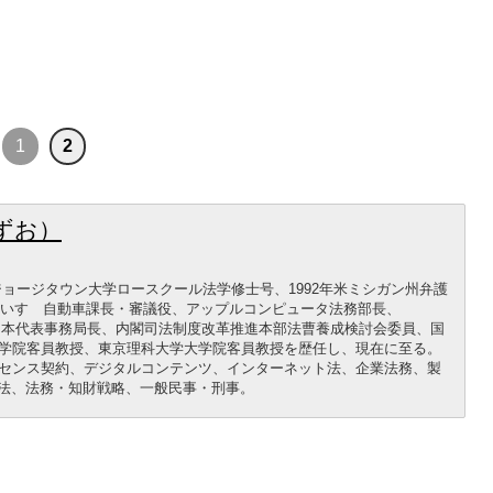
1
2
ずお）
年ジョージタウン大学ロースクール法学修士号、1992年米ミシガン州弁護
録。いすゞ自動車課長・審議役、アップルコンピュータ法務部長、
ance（BSA）日本代表事務局長、内閣司法制度改革推進本部法曹養成検討会委員、国
学院客員教授、東京理科大学大学院客員教授を歴任し、現在に至る。
センス契約、デジタルコンテンツ、インターネット法、企業法務、製
護法、法務・知財戦略、一般民事・刑事。