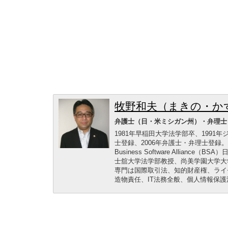
牧野和夫（まきの・か
弁護士（日・米ミシガン州）・弁理士
1981年早稲田大学法学部卒、1991
士登録、2006年弁護士・弁理士登
Business Software Alli
士舘大学法学部教授、尚美学園大学大
専門は国際取引法、知的財産権、ライ
造物責任、IT法務全般、個人情報保