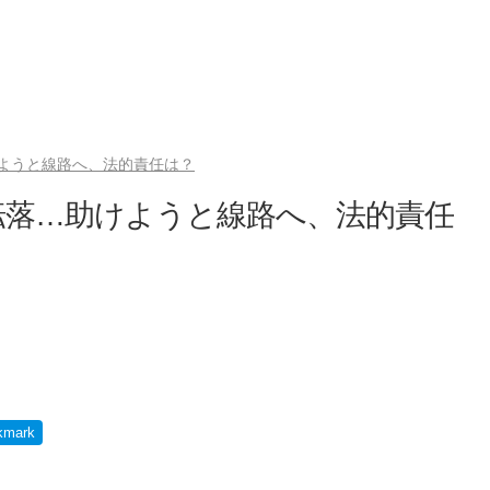
ようと線路へ、法的責任は？
転落…助けようと線路へ、法的責任
kmark