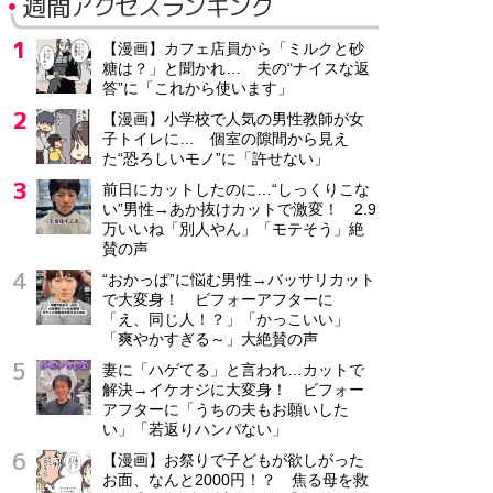
週間アクセスランキング
【漫画】カフェ店員から「ミルクと砂
糖は？」と聞かれ… 夫の“ナイスな返
答”に「これから使います」
【漫画】小学校で人気の男性教師が女
子トイレに… 個室の隙間から見え
た“恐ろしいモノ”に「許せない」
前日にカットしたのに…“しっくりこな
い”男性→あか抜けカットで激変！ 2.9
万いいね「別人やん」「モテそう」絶
賛の声
“おかっぱ”に悩む男性→バッサリカット
で大変身！ ビフォーアフターに
「え、同じ人！？」「かっこいい」
「爽やかすぎる～」大絶賛の声
妻に「ハゲてる」と言われ…カットで
解決→イケオジに大変身！ ビフォー
アフターに「うちの夫もお願いした
い」「若返りハンパない」
【漫画】お祭りで子どもが欲しがった
お面、なんと2000円！？ 焦る母を救