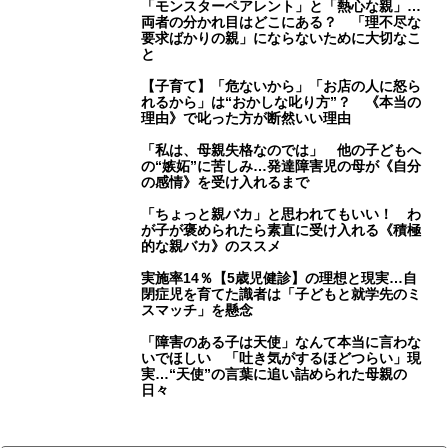
「モンスターペアレント」と「熱心な親」…
両者の分かれ目はどこにある？ 「理不尽な
要求ばかりの親」にならないために大切なこ
と
【子育て】「危ないから」「お店の人に怒ら
れるから」は“おかしな叱り方”？ 《本当の
理由》で叱った方が断然いい理由
「私は、母親失格なのでは」 他の子どもへ
の“嫉妬”に苦しみ…発達障害児の母が《自分
の感情》を受け入れるまで
「ちょっと親バカ」と思われてもいい！ わ
が子が褒められたら素直に受け入れる《積極
的な親バカ》のススメ
実施率14％【5歳児健診】の理想と現実…自
閉症児を育てた識者は「子どもと就学先のミ
スマッチ」を懸念
「障害のある子は天使」なんて本当に言わな
いでほしい 「吐き気がするほどつらい」現
実…“天使”の言葉に追い詰められた母親の
日々