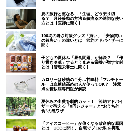
夏の旅行と重なる…「生理」どう乗り切
る？ 月経移動の方法＆鎮痛薬の適切な使い
方とは【医師に聞く】
100均の暑さ対策グッズ「買い」「安物買い
の銭失い」の違いとは 節約アドバイザーに
聞く
子どもの夏休み「昼食問題」が解決？ 「作
り置き冷凍」するとうまみ＆栄養が増す食材
とは【管理栄養士に聞く】
カロリーは砂糖の半分…甘味料「マルチトー
ル」は血糖値高めの人が使ってOK？ 注意
点を糖尿病専門医が解説
夏休みの出費を劇的カット！ 節約アドバイ
ザーが教える「0円レジャー」と“おうち外
食”の裏ワザ
「アイスコーヒー」が薄くなる致命的な原因
とは UCCに聞く、自宅でプロの味を再現