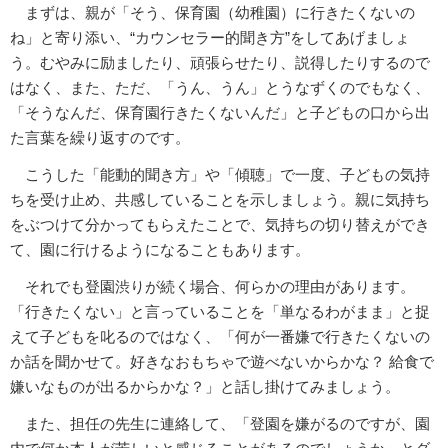
まずは、親が「そう、保育園（幼稚園）に行きたくないの
ね」と寄り添い、“カウンセラー的聞き方”をしてあげましょ
う。むやみに励ましたり、頑張らせたり、説得したりするので
はなく、また、ただ、「うん、うん」とうなずくのでもなく、
「そうなんだ、保育園行きたくないんだ」と子どもの口から出
た言葉を繰り返すのです。
こうした「能動的聞き方」や「傾聴」で一度、子どもの気持
ちを受け止め、共感していることを示しましょう。親に気持ち
をぶつけて分かってもらえたことで、気持ちの切り替えができ
て、園に行けるようになることもあります。
それでも登園渋りが続く場合、何らかの理由があります。
「行きたくない」と言っていることを「単なるわがまま」と捉
えて子どもを叱るのではなく、「何が一番嫌で行きたくないの
か話を聞かせて。好きなおもちゃで遊べないからかな？ 給食で
嫌いなものが出るからかな？」と話し掛けてみましょう。
また、担任の先生に連絡して、「登園を嫌がるのですが、園