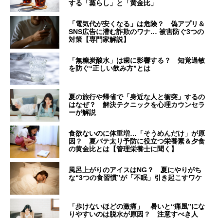
する「蒸らし」と「黄金比」
「電気代が安くなる」は危険？ 偽アプリ＆
SNS広告に潜む詐欺のワナ… 被害防ぐ3つの
対策【専門家解説】
「無糖炭酸水」は歯に影響する？ 知覚過敏
を防ぐ“正しい飲み方”とは
夏の旅行や帰省で「身近な人と衝突」するの
はなぜ？ 解決テクニックを心理カウンセラ
ーが解説
食欲ないのに体重増…「そうめんだけ」が原
因？ 夏バテ太り予防に役立つ栄養素＆夕食
の黄金比とは【管理栄養士に聞く】
風呂上がりのアイスはNG？ 夏にやりがち
な“3つの食習慣”が「不眠」引き起こすワケ
「歩けないほどの激痛」 暑いと“痛風”にな
りやすいのは脱水が原因？ 注意すべき人