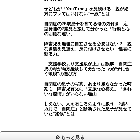
子どもが「YouTube」を見続ける…親が絶
対にブレてはいけない“一線”とは
自閉症の25歳息子を育てる母の気付き 定
型発達の2歳児と接して分かった「行動と心
の明確な違い」
障害児を無理に自立させる必要はない？ 親
なき後を見据え、身に付けさせたい「他者に
頼る力」
「支援学校より支援級が上」は誤解 自閉症
児の母が両方経験して分かった“わが子に合
う環境”の選び方
自閉症の息子の写真、あまり撮らなかった時
期も…障害児育児に「立派な心構え」「きれ
いな感情」がいらない理由
甘えない、人を石ころのように扱う…2歳3
カ月で「自閉症」と診断された息子が見せて
いた“兆候”とは
もっと見る