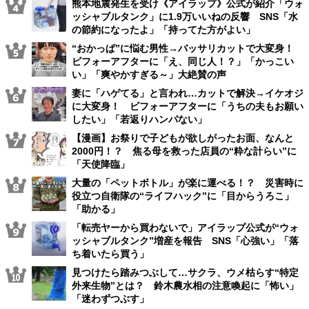
熊本地震発生を受け《アイラップ》公式が紹介「ウォ
ッシャブルタンク」に1.9万いいねの反響 SNS「水
の節約になったよ」「持ってた方がよい」
“おかっぱ”に悩む男性→バッサリカットで大変身！
ビフォーアフターに「え、同じ人！？」「かっこい
い」「爽やかすぎる～」大絶賛の声
妻に「ハゲてる」と言われ…カットで解決→イケオジ
に大変身！ ビフォーアフターに「うちの夫もお願い
したい」「若返りハンパない」
【漫画】お祭りで子どもが欲しがったお面、なんと
2000円！？ 焦る母を救った店員の“粋な計らい”に
「天使降臨」
大量の「ペットボトル」が楽に運べる！？ 災害時に
役立つ自衛隊の“ライフハック”に「目からうろこ」
「助かる」
「転売ヤーから買わないで」アイラップ公式が“ウォ
ッシャブルタンク”増産を報告 SNS「心強い」「落
ち着いたら買う」
見つけたら踏みつぶして…サクラ、ウメ枯らす“特定
外来生物”とは？ 鈴木農水相の注意喚起に「怖い」
「迷わずつぶす」