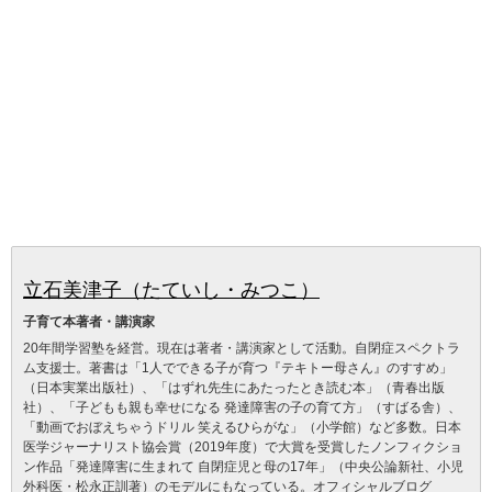
立石美津子（たていし・みつこ）
子育て本著者・講演家
20年間学習塾を経営。現在は著者・講演家として活動。自閉症スペクトラ
ム支援士。著書は「1人でできる子が育つ『テキトー母さん』のすすめ」
（日本実業出版社）、「はずれ先生にあたったとき読む本」（青春出版
社）、「子どもも親も幸せになる 発達障害の子の育て方」（すばる舎）、
「動画でおぼえちゃうドリル 笑えるひらがな」（小学館）など多数。日本
医学ジャーナリスト協会賞（2019年度）で大賞を受賞したノンフィクショ
ン作品「発達障害に生まれて 自閉症児と母の17年」（中央公論新社、小児
外科医・松永正訓著）のモデルにもなっている。オフィシャルブログ