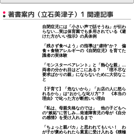
著書案内（立石美津子）1 関連記事
自閉症児には「小さい声で話そうね」が伝わ
らない…実は保育園でも多用されている《避
けた方がいい指示》の具体例
「残さず食べよう」の指導は“虐待”か？ 偏
食＋食物アレルギーの《自閉症児》を育てた
識者の実体験
「モンスターペアレント」と「熱心な親」…
両者の分かれ目はどこにある？ 「理不尽な
要求ばかりの親」にならないために大切なこ
と
【子育て】「危ないから」「お店の人に怒ら
れるから」は“おかしな叱り方”？ 《本当の
理由》で叱った方が断然いい理由
「私は、母親失格なのでは」 他の子どもへ
の“嫉妬”に苦しみ…発達障害児の母が《自分
の感情》を受け入れるまで
「ちょっと親バカ」と思われてもいい！ わ
が子が褒められたら素直に受け入れる《積極