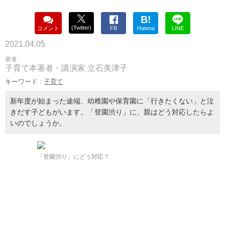
B!
(Twitter)
コメント
FB
Hatena
LINE
2021.04.05
著者 :
子育て本著者・講演家 立石美津子
キーワード :
子育て
新年度が始まった途端、幼稚園や保育園に「行きたくない」と泣
きだす子どもがいます。「登園渋り」に、親はどう対応したらよ
いのでしょうか。
「登園渋り」にどう対応？