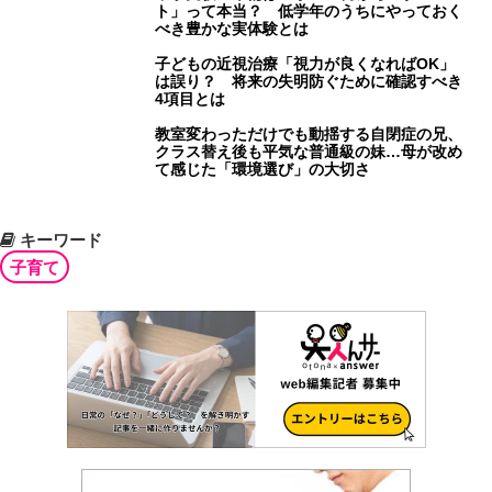
ト」って本当？ 低学年のうちにやっておく
べき豊かな実体験とは
子どもの近視治療「視力が良くなればOK」
は誤り？ 将来の失明防ぐために確認すべき
4項目とは
教室変わっただけでも動揺する自閉症の兄、
クラス替え後も平気な普通級の妹…母が改め
て感じた「環境選び」の大切さ
キーワード
子育て