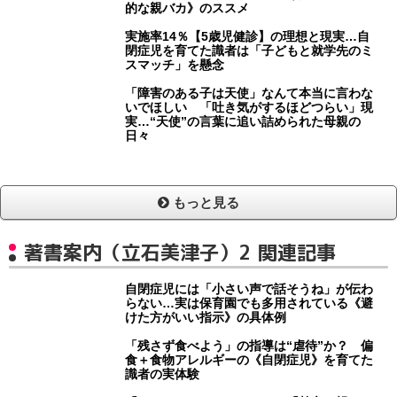
的な親バカ》のススメ
実施率14％【5歳児健診】の理想と現実…自
閉症児を育てた識者は「子どもと就学先のミ
スマッチ」を懸念
「障害のある子は天使」なんて本当に言わな
いでほしい 「吐き気がするほどつらい」現
実…“天使”の言葉に追い詰められた母親の
日々
もっと見る
著書案内（立石美津子）2 関連記事
自閉症児には「小さい声で話そうね」が伝わ
らない…実は保育園でも多用されている《避
けた方がいい指示》の具体例
「残さず食べよう」の指導は“虐待”か？ 偏
食＋食物アレルギーの《自閉症児》を育てた
識者の実体験