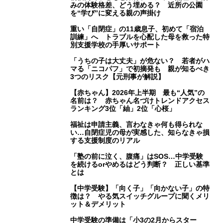
みの体験格差、どう埋める？ 近所の公園
を“学び”に変える親の声掛け
重い「自閉症」の11歳息子、初めて「宿泊
訓練」へ トラブルを心配した母を救った特
別支援学校の手厚いサポート
「うちの子は大丈夫」が危ない？ 若者がハ
マる「ニコパフ」で初摘発も 親が知るべき
3つのリスク【元刑事が解説】
【赤ちゃん】2026年上半期 最も“人気”の
名前は？ 赤ちゃん名づけトレンドアクセス
ランキング3位「紬」2位「心桜」
福祉は申請主義、言わなきゃ何も得られな
い…自閉症児の母が実感した、知らなきゃ損
する支援制度のリアル
「塾の前に泣く、腹痛」はSOS…中学受験
を続けるorやめるはどう判断？ 正しい基準
とは
【中学受験】「向く子」「向かない子」の特
徴は？ やる気スイッチグループに聞くメリ
ット＆デメリット
中学受験の準備は「小3の2月からスター