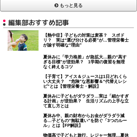
もっと見る
編集部おすすめ記事
【熱中症】子どもの対策は麦茶？ スポド
リ？ 実は“選び分ける必要”が…管理栄養士
が諭す明確な“理由”
夏休みに「学力格差」が急拡大…親の“高す
ぎる目標”が逆効果？ 1学期の復習を無理
なく終えるコツ
【子育て】アイス＆ジュースは1日どれくら
い大丈夫？ “危険”な悪影響＆“代替えレシ
ピ”とは【管理栄養士・解説】
夏休みに子どもがダラダラ…実は「細かすぎ
る計画」が逆効果？ 生活リズムの上手な立
て直し方とは
夏休み中、親の財布からお金がダラダラ減
る…子どもの“無駄遣い”を防ぐ「3つのルー
ル」とは【FP解説】
物価高で子どもと旅行、レジャー無理…夏休