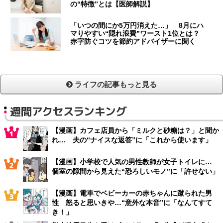
の“特徴”とは【医師解説】
「いつの間にか5万円消えた…」 8月にハ
マりやすい“隠れ浪費”ワースト1位とは？
赤字防ぐコツを節約アドバイザーに聞く
ライフの記事もっと見る
週間アクセスランキング
【漫画】カフェ店員から「ミルクと砂糖は？」と聞か
れ… 夫の“ナイスな返答”に「これから使います」
【漫画】小学校で人気の男性教師が女子トイレに…
個室の隙間から見えた“恐ろしいモノ”に「許せない」
【漫画】電車でベビーカーの赤ちゃんに蹴られた男
性 怒ると思いきや…“意外な本音”に「なんてすて
き！」