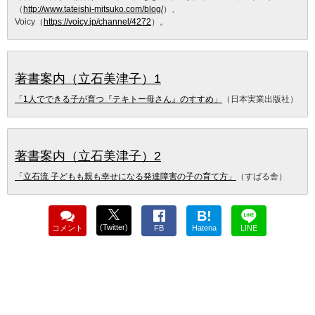
（
http://www.tateishi-mitsuko.com/blog/
）、
Voicy（
https://voicy.jp/channel/4272
）。
著書案内（立石美津子）1
「1人でできる子が育つ『テキトー母さん』のすすめ」
（日本実業出版社）
著書案内（立石美津子）2
「立石流 子どもも親も幸せになる発達障害の子の育て方」
（すばる舎）
B!
(Twitter)
コメント
FB
Hatena
LINE